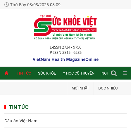
Thứ Bảy 08/08/2026 08:09
E-ISSN 2734 - 9756
P-ISSN 2815 - 6285
VietNam Health MagazineOnline
NLINE
TIN TỨC
SỨC KHỎE
Y HỌC CỔ TRUYỀN
NGHIÊN CỨU TRA
MỚI NHẤT
ĐỌC NHIỀU
TIN TỨC
Dấu ấn Việt Nam