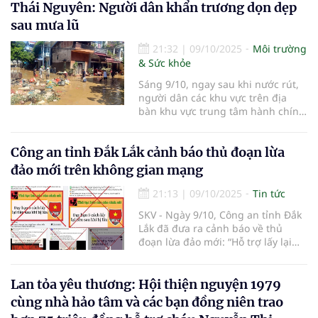
bệnh cho người dân.
Thái Nguyên: Người dân khẩn trương dọn dẹp
sau mưa lũ
21:32
|
09/10/2025
Môi trường
& Sức khỏe
Sáng 9/10, ngay sau khi nước rút,
người dân các khu vực trên địa
bàn khu vực trung tâm hành chính
tỉnh Thái Nguyên đã nhanh chóng
bắt tay vào dọn dẹp, vệ sinh nhà
Công an tỉnh Đắk Lắk cảnh báo thủ đoạn lừa
cửa, ngõ xóm...
đảo mới trên không gian mạng
21:13
|
09/10/2025
Tin tức
SKV - Ngày 9/10, Công an tỉnh Đắk
Lắk đã đưa ra cảnh báo về thủ
đoạn lừa đảo mới: “Hỗ trợ lấy lại
tiền đã bị lừa” trên không gian
mạng.
Lan tỏa yêu thương: Hội thiện nguyện 1979
cùng nhà hảo tâm và các bạn đồng niên trao