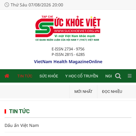
Thứ Sáu 07/08/2026 20:00
E-ISSN 2734 - 9756
P-ISSN 2815 - 6285
VietNam Health MagazineOnline
NLINE
TIN TỨC
SỨC KHỎE
Y HỌC CỔ TRUYỀN
NGHIÊN CỨU TRA
MỚI NHẤT
ĐỌC NHIỀU
TIN TỨC
Dấu ấn Việt Nam