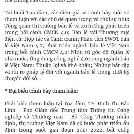
thế chung của cuộc CMCN 4.0.
Tại buổi Tọa đàm, các diễn giả sẽ trình bày một số
tham luận với các chủ đề quan trọng và thời sự như:
Tổng quan thị trường bán lẻ và xu hướng phát triển
trong bối cảnh CMCN 4.0; Bán lẻ với Thương mại
điện tử: Hợp tác và Cạnh tranh; Phân tích SWOT bán
lẻ Việt Nam 4.0; Phát triển ngành bán lẻ Việt Nam
trong bối cảnh CMCN 4.0: Nhìn từ góc độ Quản lý
nhà nước; Ứng dụng công nghệ 4.0 trong ngành bán
lẻ Việt Nam: Thuận lợi và khó khăn; Những bất cập
và rủi ro pháp lý đối với ngành bán lẻ trong thời kỳ
chuyển đổi số…
* Đại biểu trình bày tham luận:
Phát biểu tham luận tại Tọa đàm, TS. Đinh Thị Bảo
Linh - Phó Giám đốc Trung tâm Thông tin Công
nghiệp và Thương mại - Bộ Công Thương nhận
định, thị trường Việt Nam đã có bước phát triển ổn
định trong suốt giai đoạn 2017-2022, bất chấp