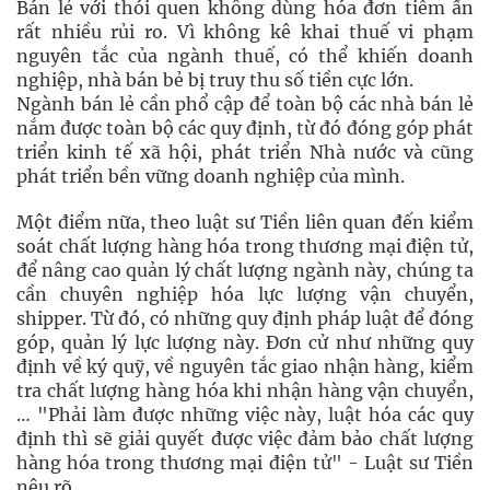
Bán lẻ với thói quen không dùng hóa đơn tiềm ẩn
rất nhiều rủi ro. Vì không kê khai thuế vi phạm
nguyên tắc của ngành thuế, có thể khiến doanh
nghiệp, nhà bán bẻ bị truy thu số tiền cực lớn.
Ngành bán lẻ cần phổ cập để toàn bộ các nhà bán lẻ
nắm được toàn bộ các quy định, từ đó đóng góp phát
triển kinh tế xã hội, phát triển Nhà nước và cũng
phát triển bền vững doanh nghiệp của mình.
Một điểm nữa, theo luật sư Tiền liên quan đến kiểm
soát chất lượng hàng hóa trong thương mại điện tử,
để nâng cao quản lý chất lượng ngành này, chúng ta
cần chuyên nghiệp hóa lực lượng vận chuyển,
shipper. Từ đó, có những quy định pháp luật để đóng
góp, quản lý lực lượng này. Đơn cử như những quy
định về ký quỹ, về nguyên tắc giao nhận hàng, kiểm
tra chất lượng hàng hóa khi nhận hàng vận chuyển,
… "Phải làm được những việc này, luật hóa các quy
định thì sẽ giải quyết được việc đảm bảo chất lượng
hàng hóa trong thương mại điện tử" - Luật sư Tiền
nêu rõ.