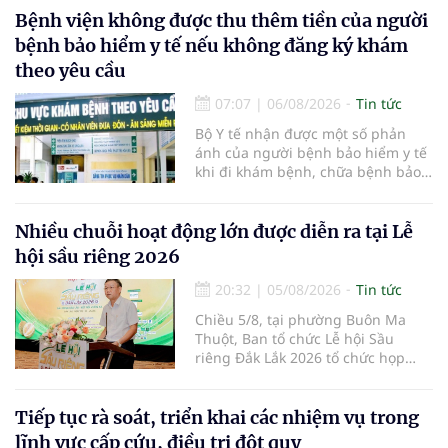
Bệnh viện không được thu thêm tiền của người
bệnh bảo hiểm y tế nếu không đăng ký khám
theo yêu cầu
07:07
|
06/08/2026
Tin tức
Bộ Y tế nhận được một số phản
ánh của người bệnh bảo hiểm y tế
khi đi khám bệnh, chữa bệnh bảo
hiểm y tế đúng trình tự, thủ tục
quy định, không đăng ký khám
bệnh, chữa bệnh theo yêu cầu
Nhiều chuỗi hoạt động lớn được diễn ra tại Lễ
nhưng vẫn phải nộp thêm các chi
hội sầu riêng 2026
phí khám bệnh, chữa bệnh ngoài
phần cùng chi trả.
20:32
|
05/08/2026
Tin tức
Chiều 5/8, tại phường Buôn Ma
Thuột, Ban tổ chức Lễ hội Sầu
riêng Đắk Lắk 2026 tổ chức họp
báo thông tin về các hoạt động của
Lễ hội Sầu riêng Đắk Lắk 2026.Lễ
hội Sầu riêng Đắk Lắk năm 2026 có
Tiếp tục rà soát, triển khai các nhiệm vụ trong
chủ đề “Sầu riêng Đắk Lắk – Kết nối
lĩnh vực cấp cứu, điều trị đột quỵ