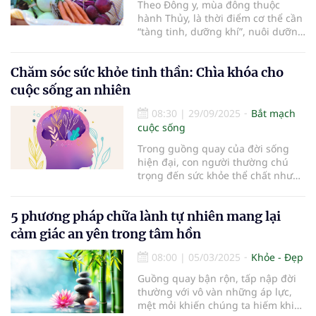
Theo Đông y, mùa đông thuộc
hành Thủy, là thời điểm cơ thể cần
“tàng tinh, dưỡng khí”, nuôi dưỡng
khí huyết để tăng sức đề kháng,
phòng ngừa bệnh tật. Bên cạnh
Chăm sóc sức khỏe tinh thần: Chìa khóa cho
các món ăn ấm nóng, việc lựa chọn
đúng các loại rau củ có tác dụng
cuộc sống an nhiên
bổ khí, dưỡng huyết, ôn tỳ vị đóng
vai trò quan trọng trong chăm sóc
08:30
|
29/09/2025
Bắt mạch
sức khỏe mùa lạnh. Nhiều loại rau
cuộc sống
củ quen thuộc trong bữa ăn hằng
Trong guồng quay của đời sống
ngày, nếu sử dụng đúng cách, có
hiện đại, con người thường chú
thể trở thành “vị thuốc dưỡng
trọng đến sức khỏe thể chất như
sinh” an toàn và hiệu quả.
ăn uống, tập luyện, phòng ngừa
bệnh tật, mà vô tình xem nhẹ sức
5 phương pháp chữa lành tự nhiên mang lại
khỏe tinh thần. Thế nhưng, chính
tinh thần mới là “nền móng vô
cảm giác an yên trong tâm hồn
hình” quyết định chất lượng sống:
một cơ thể khỏe mạnh nhưng tâm
08:00
|
05/03/2025
Khỏe - Đẹp
trí luôn căng thẳng, lo âu thì hạnh
Guồng quay bận rộn, tấp nập đời
phúc vẫn khó trọn vẹn. Việc hiểu
thường với vô vàn những áp lực,
đúng về sức khỏe tinh thần, các
mệt mỏi khiến chúng ta hiếm khi
khía cạnh của nó và ảnh hưởng đối