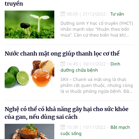
ảnh hưởng đến nhiều cơ quan
truyền
trong cơ thể, gây ra nhiều tác hại
cho cơ thể.
08:09
|
21/12/2022
Tư vấn
Dưỡng sinh Y học cổ truyền (YHCT)
nhấn mạnh vào: “thuận theo bốn
mùa”. Căn cứ theo biến hoá khí
hậu trước mắt mà điều hoà thân
tâm, khiến cho nhân thể đạt đến
âm dương cân bằng, sức khỏe dẻo
Nước chanh mật ong giúp thanh lọc cơ thể
dai.
16:45
|
18/11/2022
Dinh
dưỡng chữa bệnh
SKV – Chanh và mật ong là thực
phẩm rất quen thuộc, nhưng cũng
là vị thuốc phòng ngừa bệnh. Đây
là ‘bộ đôi’ rất tốt cho sức khỏe,
trong đó có công dụng thanh lọc
Nghệ có thể có khả năng gây hại cho sức khỏe
cơ thể.
của gan, nếu dùng sai cách
15:38
|
15/11/2022
Bắt mạch
cuộc sống