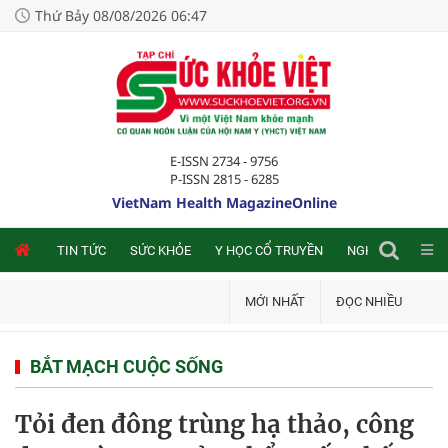
Thứ Bảy 08/08/2026 06:47
E-ISSN 2734 - 9756
P-ISSN 2815 - 6285
VietNam Health MagazineOnline
NLINE
TIN TỨC
SỨC KHỎE
Y HỌC CỔ TRUYỀN
NGHIÊN CỨU TRA
MỚI NHẤT
ĐỌC NHIỀU
BẮT MẠCH CUỘC SỐNG
Tỏi đen đông trùng hạ thảo, công