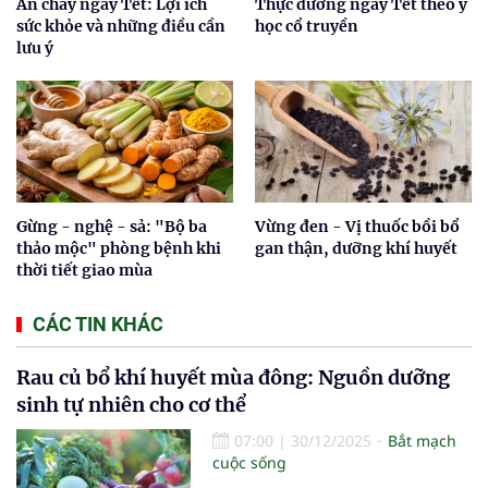
Ăn chay ngày Tết: Lợi ích
Thực dưỡng ngày Tết theo y
sức khỏe và những điều cần
học cổ truyền
lưu ý
Gừng - nghệ - sả: "Bộ ba
Vừng đen - Vị thuốc bồi bổ
thảo mộc" phòng bệnh khi
gan thận, dưỡng khí huyết
thời tiết giao mùa
CÁC TIN KHÁC
Rau củ bổ khí huyết mùa đông: Nguồn dưỡng
sinh tự nhiên cho cơ thể
07:00
|
30/12/2025
Bắt mạch
cuộc sống