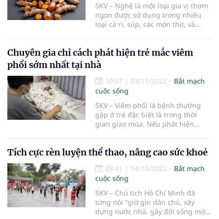
SKV – Nghệ là một loại gia vị thơm
ngon được sử dụng trong nhiều
loại cà ri, súp, các món thịt, và
thậm chí cả món cà phê sữa vàng
thời thượng.
Chuyên gia chỉ cách phát hiện trẻ mắc viêm
phổi sớm nhất tại nhà
10:07
|
03/11/2022
Bắt mạch
cuộc sống
SKV – Viêm phổi là bệnh thường
gặp ở trẻ đặc biệt là trong thời
gian giao mùa. Nếu phát hiện
muộn và không được điều trị kịp
thời trẻ có thể gặp các biến chứng
Tích cực rèn luyện thể thao, nâng cao sức khoẻ
như tràn dịch màng phổi, tràn khí
màng phổi, áp xe phổi… thậm chí
09:41
|
14/10/2022
Bắt mạch
tử vong.
cuộc sống
SKV – Chủ tịch Hồ Chí Minh đã
từng nói “giữ gìn dân chủ, xây
dựng nước nhà, gây đời sống mới,