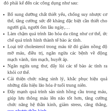
đó phải kể đến các công dụng như sau:
Bổ sung dưỡng chất thiết yếu, chống suy nhược cơ
thể, tăng cường sức đề kháng đặc biệt cần thiết cho
người già, người ốm lâu ngày,…
Làm chậm quá trình lão hóa da cũng như cơ thể, ức
chế quá trình hình thành tế bào ác tính.
Loại trừ cholesterol trong máu từ đó giảm nồng độ
mỡ máu, điều trị, ngăn ngừa các bệnh về động
mạch vành, tim mạch, huyết áp.
Ngăn ngừa ung thư, đẩy lùi các tế bào ác tính ra
khỏi cơ thể.
Cải thiện chức năng sinh lý, khắc phục hiệu quả
những dấu hiệu lão hóa ở tuổi trung niên.
Đẩy mạnh quá trình sản sinh hồng cầu trong máu,
giúp lưu thông máu lên não tốt hơn, tăng cường
chức năng hệ thần kinh, giảm stress, căng thẳng,
suy nhược thần kinh
.