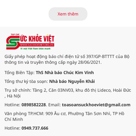
việc gì cũng cần có sức khỏe mới
thành công. Mỗi một người dân
yếu ớt tức là cả nước yếu ớt, mỗi
Xem thêm
một người dân mạnh khỏe tức là
cả nước mạnh khỏe. Vậy rèn luyện
tập thể dục, bồi bổ sức khỏe là bổn
phận của một người yêu nước…
Dân cường thì quốc thịnh” và Bác
nói “Tự tôi ngày nào cũng tập”. Đây
thực sự là hệ tư tưởng lớn, xuyên
Giấy phép hoạt động báo chí điện tử số 397/GP-BTTTT của Bộ
suốt có ý nghĩa đặc biệt quan
thông tin và truyền thông cấp ngày 28/06/2021.
trọng trong mỗi con người và mỗi
quốc gia, dân tộc.
Tổng Biên Tập:
ThS Nhà báo Chúc Kim Vinh
Tổng thư ký tòa soạn:
Nhà báo Nguyễn Khải
Trụ sở chính: Tầng 2, Căn 03NV03, khu đô thị Lideco, Hoài Đức
, Hà Nội
Hotline:
0898582228
. Email:
toasoansuckhoeviet@gmail.com
Văn phòng TP.HCM: 909 Âu cơ, Phường Tân Sơn Nhì, TP Hồ
Chí Minh
Hotline:
0949.737.666