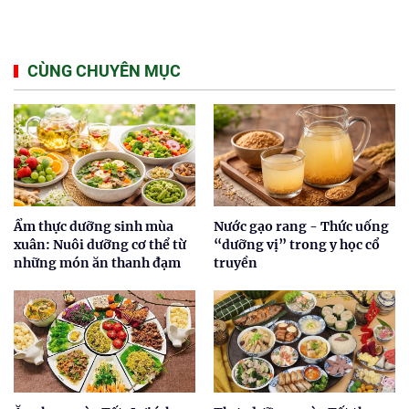
CÙNG CHUYÊN MỤC
Ẩm thực dưỡng sinh mùa
Nước gạo rang - Thức uống
xuân: Nuôi dưỡng cơ thể từ
“dưỡng vị” trong y học cổ
những món ăn thanh đạm
truyền