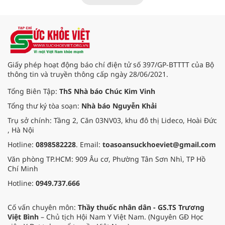
trường hợp trẻ gặp tác dụng phụ
nghiêm trọng về tiêu hóa.
Giấy phép hoạt động báo chí điện tử số 397/GP-BTTTT của Bộ
thông tin và truyền thông cấp ngày 28/06/2021.
Tổng Biên Tập:
ThS Nhà báo Chúc Kim Vinh
Tổng thư ký tòa soạn:
Nhà báo Nguyễn Khải
Trụ sở chính: Tầng 2, Căn 03NV03, khu đô thị Lideco, Hoài Đức
, Hà Nội
Hotline:
0898582228
. Email:
toasoansuckhoeviet@gmail.com
Văn phòng TP.HCM: 909 Âu cơ, Phường Tân Sơn Nhì, TP Hồ
Chí Minh
Hotline:
0949.737.666
Cố vấn chuyên môn:
Thầy thuốc nhân dân - GS.TS Trương
Việt Bình
– Chủ tịch Hội Nam Y Việt Nam. (Nguyên GĐ Học