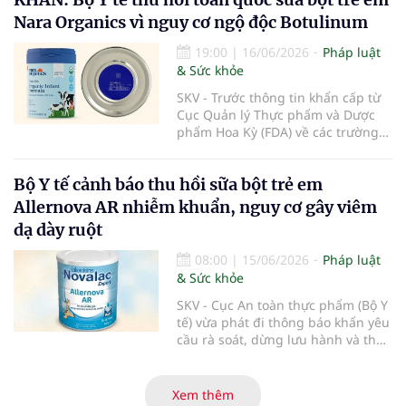
được cấp giấy phép hoạt động
Nara Organics vì nguy cơ ngộ độc Botulinum
theo quy định của pháp luật.
19:00
|
16/06/2026
Pháp luật
& Sức khỏe
SKV - Trước thông tin khẩn cấp từ
Cục Quản lý Thực phẩm và Dược
phẩm Hoa Kỳ (FDA) về các trường
hợp nhiễm độc Botulinum liên
quan đến sữa bột trẻ em, Cục An
Bộ Y tế cảnh báo thu hồi sữa bột trẻ em
toàn thực phẩm (Bộ Y tế) đã liên
tiếp ban hành các công văn hỏa
Allernova AR nhiễm khuẩn, nguy cơ gây viêm
tốc yêu cầu rà soát, thu hồi triệt để
dạ dày ruột
và ngăn chặn các dòng sản phẩm
thuộc thương hiệu Nara Organics
08:00
|
15/06/2026
Pháp luật
tại thị trường Việt Nam nhằm bảo
& Sức khỏe
vệ tuyệt đối sức khỏe người tiêu
dùng.
SKV - Cục An toàn thực phẩm (Bộ Y
tế) vừa phát đi thông báo khẩn yêu
cầu rà soát, dừng lưu hành và thu
hồi ngay lập tức lô sản phẩm sữa
bột trẻ em Allernova AR do Pháp
sản xuất sau khi ghi nhận nhiều
Xem thêm