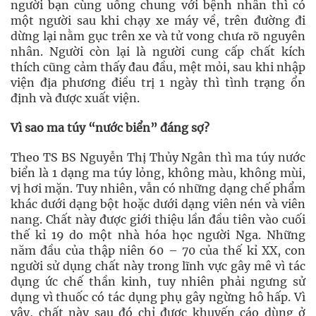
người bạn cùng uống chung với bệnh nhân thì có
một người sau khi chạy xe máy về, trên đường đi
dừng lại nằm gục trên xe và tử vong chưa rõ nguyên
nhân. Người còn lại là người cung cấp chất kích
thích cũng cảm thấy đau đầu, mệt mỏi, sau khi nhập
viện địa phương điều trị 1 ngày thì tình trạng ổn
định và được xuất viện.
Vì sao ma túy “nước biển” đáng sợ?
Theo TS BS Nguyễn Thị Thủy Ngân thì ma túy nước
biển là 1 dạng ma túy lỏng, không màu, không mùi,
vị hơi mặn. Tuy nhiên, vẫn có những dạng chế phẩm
khác dưới dạng bột hoặc dưới dạng viên nén và viên
nang. Chất này được giới thiệu lần đầu tiên vào cuối
thế kỉ 19 do một nhà hóa học người Nga. Những
năm đầu của thập niên 60 – 70 của thế kỉ XX, con
người sử dụng chất này trong lĩnh vực gây mê vì tác
dụng ức chế thần kinh, tuy nhiên phải ngưng sử
dụng vì thuốc có tác dụng phụ gây ngừng hô hấp. Vì
vậy, chất này sau đó chỉ được khuyến cáo dùng ở