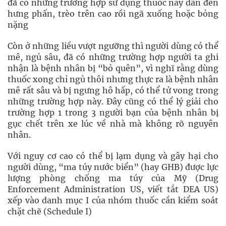
đã có những trường hợp sử dụng thuốc này dẫn đến
hưng phấn, trèo trên cao rồi ngã xuống hoặc bỏng
nặng
Còn ở những liều vượt ngưỡng thì người dùng có thể
mê, ngủ sâu, đã có những trường hợp người ta ghi
nhận là bệnh nhân bị “bỏ quên”, vì nghĩ rằng dùng
thuốc xong chỉ ngủ thôi nhưng thực ra là bệnh nhân
mê rất sâu và bị ngưng hô hấp, có thể tử vong trong
những trường hợp này. Đây cũng có thể lý giải cho
trường hợp 1 trong 3 người bạn của bệnh nhân bị
gục chết trên xe lúc về nhà mà không rõ nguyên
nhân.
Với nguy cơ cao có thể bị lạm dụng và gây hại cho
người dùng, “ma túy nước biển” (hay GHB) được lực
lượng phòng chống ma túy của Mỹ (Drug
Enforcement Administration US, viết tắt DEA US)
xếp vào danh mục I của nhóm thuốc cần kiểm soát
chặt chẽ (Schedule I)