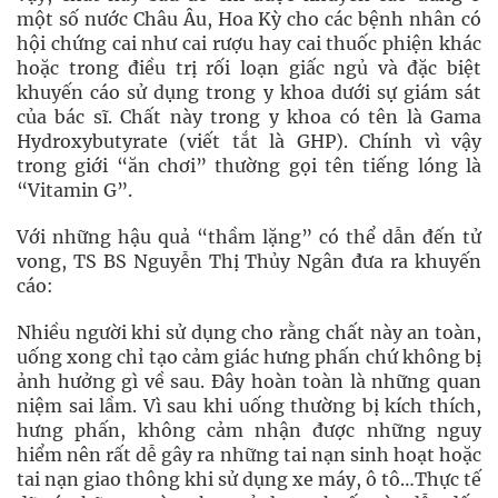
một số nước Châu Âu, Hoa Kỳ cho các bệnh nhân có
hội chứng cai như cai rượu hay cai thuốc phiện khác
hoặc trong điều trị rối loạn giấc ngủ và đặc biệt
khuyến cáo sử dụng trong y khoa dưới sự giám sát
của bác sĩ. Chất này trong y khoa có tên là Gama
Hydroxybutyrate (viết tắt là GHP). Chính vì vậy
trong giới “ăn chơi” thường gọi tên tiếng lóng là
“Vitamin G”.
Với những hậu quả “thầm lặng” có thể dẫn đến tử
vong, TS BS Nguyễn Thị Thủy Ngân đưa ra khuyến
cáo:
Nhiều người khi sử dụng cho rằng chất này an toàn,
uống xong chỉ tạo cảm giác hưng phấn chứ không bị
ảnh hưởng gì về sau. Đây hoàn toàn là những quan
niệm sai lầm. Vì sau khi uống thường bị kích thích,
hưng phấn, không cảm nhận được những nguy
hiểm nên rất dễ gây ra những tai nạn sinh hoạt hoặc
tai nạn giao thông khi sử dụng xe máy, ô tô…Thực tế