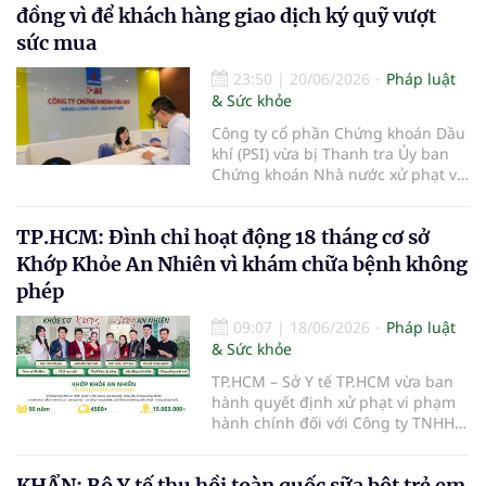
tiền 149 triệu đồng do nhiều vi
đồng vì để khách hàng giao dịch ký quỹ vượt
phạm trong hoạt động khám, chữa
sức mua
bệnh.
23:50
|
20/06/2026
Pháp luật
& Sức khỏe
Công ty cổ phần Chứng khoán Dầu
khí (PSI) vừa bị Thanh tra Ủy ban
Chứng khoán Nhà nước xử phạt vi
phạm hành chính trong lĩnh vực
chứng khoán và thị trường chứng
TP.HCM: Đình chỉ hoạt động 18 tháng cơ sở
khoán.
Khớp Khỏe An Nhiên vì khám chữa bệnh không
phép
09:07
|
18/06/2026
Pháp luật
& Sức khỏe
TP.HCM – Sở Y tế TP.HCM vừa ban
hành quyết định xử phạt vi phạm
hành chính đối với Công ty TNHH
Khớp Khỏe An Nhiên - An Dương
Vương do có hành vi cung cấp dịch
KHẨN: Bộ Y tế thu hồi toàn quốc sữa bột trẻ em
vụ khám bệnh, chữa bệnh khi chưa