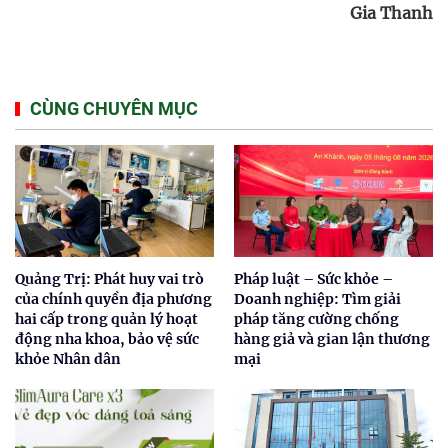
Gia Thanh
CÙNG CHUYÊN MỤC
Quảng Trị: Phát huy vai trò
Pháp luật – Sức khỏe –
của chính quyền địa phương
Doanh nghiệp: Tìm giải
hai cấp trong quản lý hoạt
pháp tăng cường chống
động nha khoa, bảo vệ sức
hàng giả và gian lận thương
khỏe Nhân dân
mại