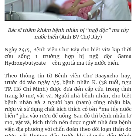
Bác sĩ thăm khám bệnh nhân bị “ngộ độc” ma túy
nước biển
(Ảnh BV Chợ Rẫy)
Ngày 24/5, Bệnh viện Chợ Rẫy cho biết vừa kịp thời
cứu sống 1 trường hợp bị ngộ độc Gama
Hydroxybutyrate – còn gọi là ma túy nước biển.
Theo thông tin từ Bệnh viện Chợ Raayxcho hay,
trước đó vào ngày 1/5, bệnh nhân K. (38 tuổi, ngụ
TP. Hồ Chí Minh) được đưa đến cấp cứu trong tình
trạng lơ mơ, vật vã. Người nhà bệnh nhân, cho biết
bệnh nhân và 2 người bạn (nam) cùng nhậu bia,
rượu và sử dụng chất kích thích có tên “ma túy nước
biển” pha vào rượu để uống. Sau đó thì bệnh nhân lơ
mơ, vật vã, kích thích nên được người nhà đưa bệnh
viện địa phương với chẩn đoán theo dõi loạn thần do
rượu, vết thương đầu trước khi chuyển đến Bệnh