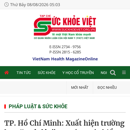
Thứ Bảy 08/08/2026 05:03
E-ISSN 2734 - 9756
P-ISSN 2815 - 6285
VietNam Health MagazineOnline
NLINE
TIN TỨC
SỨC KHỎE
Y HỌC CỔ TRUYỀN
NGHIÊN CỨU TRA
MỚI NHẤT
ĐỌC NHIỀU
PHÁP LUẬT & SỨC KHỎE
TP. Hồ Chí Minh: Xuất hiện trường