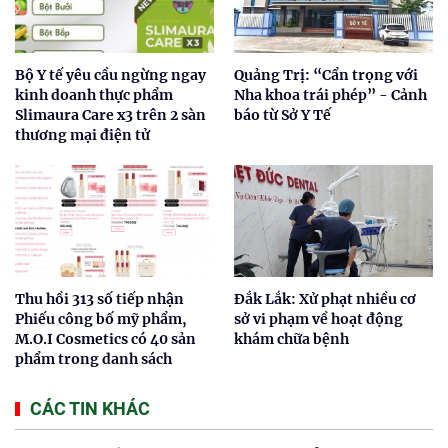
Bộ Y tế yêu cầu ngừng ngay
Quảng Trị: “Cẩn trọng với
kinh doanh thực phẩm
Nha khoa trái phép” - Cảnh
Slimaura Care x3 trên 2 sàn
báo từ Sở Y Tế
thương mại điện tử
Thu hồi 313 số tiếp nhận
Đắk Lắk: Xử phạt nhiều cơ
Phiếu công bố mỹ phẩm,
sở vi phạm về hoạt động
M.O.I Cosmetics có 40 sản
khám chữa bệnh
phẩm trong danh sách
CÁC TIN KHÁC