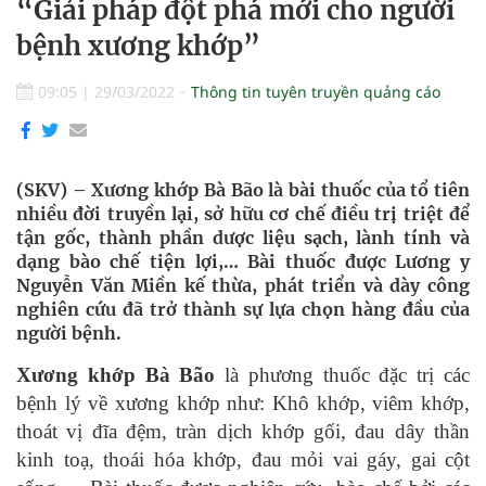
“Giải pháp đột phá mới cho người
bệnh xương khớp”
09:05
|
29/03/2022
Thông tin tuyên truyền quảng cáo
(SKV) – Xương khớp Bà Bão là bài thuốc của tổ tiên
nhiều đời truyền lại, sở hữu cơ chế điều trị triệt để
tận gốc, thành phần dược liệu sạch, lành tính và
dạng bào chế tiện lợi,… Bài thuốc được Lương y
Nguyễn Văn Miền kế thừa, phát triển và dày công
nghiên cứu đã trở thành sự lựa chọn hàng đầu của
người bệnh.
Xương khớp Bà Bão
là phương thuốc đặc trị các
bệnh lý về xương khớp như: Khô khớp, viêm khớp,
thoát vị đĩa đệm, tràn dịch khớp gối, đau dây thần
kinh toạ, thoái hóa khớp, đau mỏi vai gáy, gai cột