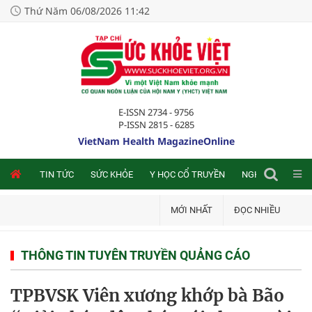
Thứ Năm 06/08/2026 11:42
E-ISSN 2734 - 9756
P-ISSN 2815 - 6285
VietNam Health MagazineOnline
NLINE
TIN TỨC
SỨC KHỎE
Y HỌC CỔ TRUYỀN
NGHIÊN CỨU TRA
MỚI NHẤT
ĐỌC NHIỀU
THÔNG TIN TUYÊN TRUYỀN QUẢNG CÁO
TPBVSK Viên xương khớp bà Bão