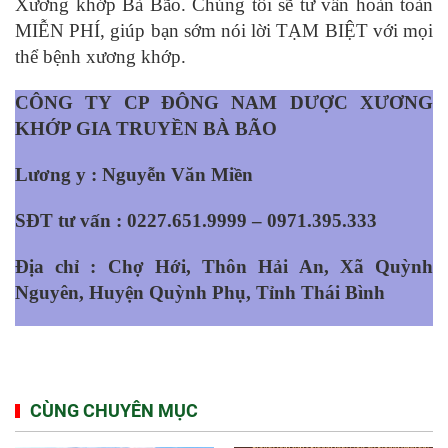
Xương khớp Bà Bão. Chúng tôi sẽ tư vấn hoàn toàn
MIỄN PHÍ, giúp bạn sớm nói lời TẠM BIỆT với mọi
thể bệnh xương khớp.
CÔNG TY CP ĐÔNG NAM DƯỢC XƯƠNG
KHỚP GIA TRUYỀN BÀ BÃO
Lương y : Nguyễn Văn Miền
SĐT tư vấn : 0227.651.9999 – 0971.395.333
Địa chỉ : Chợ Hới, Thôn Hải An, Xã Quỳnh
Nguyên, Huyện Quỳnh Phụ, Tỉnh Thái Bình
CÙNG CHUYÊN MỤC