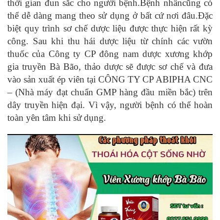
thời gian đun sắc cho người bệnh.Bệnh nhâncũng có
thể dễ dàng mang theo sử dụng ở bất cứ nơi đâu.Đặc
biệt quy trình sơ chế dược liệu được thực hiện rất kỳ
công. Sau khi thu hái dược liệu từ chính các vườn
thuốc của Công ty CP đông nam dược xương khớp
gia truyền Bà Bão, thảo dược sẽ được sơ chế và đưa
vào sản xuất ép viên tại CÔNG TY CP ABIPHA CNC
– (Nhà máy đạt chuẩn GMP hàng đầu miền bắc) trên
dây truyền hiện đại. Vì vậy, người bệnh có thể hoàn
toàn yên tâm khi sử dụng.