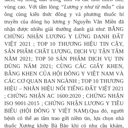
vùng cao. Với tấm lòng
“Lương y như từ mẫu”
của
ông cùng kiến thức đông y và phương thuốc bí
truyền của dòng họ lương y Nguyễn Văn Miền đã
nhận được nhiều giải thưởng danh giá như: BẰNG
CHỨNG NHẬN LƯƠNG Y LỪNG DANH ĐẤT
VIỆT 2021 ; TOP 10 THƯƠNG HIỆU TIN CẬY,
SẢN PHẨM CHẤT LƯỢNG, DỊCH VỤ TẬN TÂM
NĂM 2021; TOP 50 SẢN PHẨM DỊCH VỤ TIN
DÙNG NĂM 2021; CÙNG CÁC GIẤY KHEN,
BẰNG KHEN CỦA HỘI ĐÔNG Y VIỆT NAM VÀ
CÁC CƠ QUAN BAN NGÀNH ; TOP 10 THƯƠNG
HIỆU – NHÃN HIỆU NỔI TIẾNG ĐẤT VIỆT 2021
; CHỨNG NHẬN AC 1600:2020 ; CHỨNG NHẬN
ISO 9001-2015 ; CHỨNG NHẬN LƯƠNG Y TIÊU
BIỂU (HỘI ĐÔNG Y VIỆT NAM).Qua đó, người
bệnh có thể an tâm trao gửi niềm tin, lựa chọn nhà
thuốc Xương khớp Bà Bão khi có nhu cầu khám,