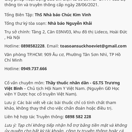
thông tin và truyền thông cấp ngày 28/06/2021.
Tổng Biên Tập:
ThS Nhà báo Chúc Kim Vinh
Tổng thư ký tòa soạn:
Nhà báo Nguyễn Khải
Trụ sở chính: Tầng 2, Căn 03NV03, khu đô thị Lideco, Hoài Đức
, Hà Nội
Hotline:
0898582228
. Email:
toasoansuckhoeviet@gmail.com
Văn phòng TP.HCM: 909 Âu cơ, Phường Tân Sơn Nhì, TP Hồ
Chí Minh
Hotline:
0949.737.666
Cố vấn chuyên môn:
Thầy thuốc nhân dân - GS.TS Trương
Việt Bình
– Chủ tịch Hội Nam Y Việt Nam. (Nguyên GĐ Học
viện Y Dược học cổ truyền Việt Nam).
Lưu ý: Các bài viết về các bài thuốc chỉ có tính chất tham
khảo, không thay thế cho việc chẩn đoán hoặc điều trị.
Liên hệ hợp tác Truyền thông:
0898 582 228
Lưu ý: Tạp chí không tiếp nhận hỗ trợ bằng tiền mặt và không
ủy quyền cho bất kỳ tài khoản, công ty truyền thông hoặc cá