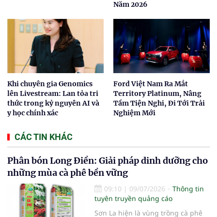
Năm 2026
Khi chuyên gia Genomics
Ford Việt Nam Ra Mắt
lên Livestream: Lan tỏa tri
Territory Platinum, Nâng
thức trong kỷ nguyên AI và
Tầm Tiện Nghi, Đi Tới Trải
y học chính xác
Nghiệm Mới
CÁC TIN KHÁC
Phân bón Long Điền: Giải pháp dinh dưỡng cho
những mùa cà phê bền vững
09:10
|
09/07/2026
Thông tin
tuyên truyền quảng cáo
Sơn La hiện là vùng trồng cà phê