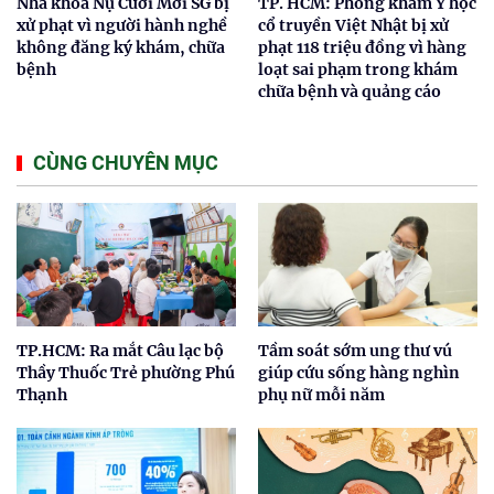
Nha khoa Nụ Cười Mới SG bị
TP. HCM: Phòng khám Y học
xử phạt vì người hành nghề
cổ truyền Việt Nhật bị xử
không đăng ký khám, chữa
phạt 118 triệu đồng vì hàng
bệnh
loạt sai phạm trong khám
chữa bệnh và quảng cáo
CÙNG CHUYÊN MỤC
TP.HCM: Ra mắt Câu lạc bộ
Tầm soát sớm ung thư vú
Thầy Thuốc Trẻ phường Phú
giúp cứu sống hàng nghìn
Thạnh
phụ nữ mỗi năm