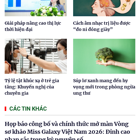
Giải pháp nâng cao thị lực
Cách âm nhạc trị liệu được
thời hiện đại
“đo ni đóng giày”
Tỷ lệ tật khúc xạ ở trẻ gia
Súp lơ xanh mang đến hy
tăng: Khuyến nghị của
vọng mới trong phòng ngừa
chuyên gia
ung thư
CÁC TIN KHÁC
Họp báo công bố và chính thức mở màn Vòng
sơ khảo Miss Galaxy Việt Nam 2026: Đỉnh cao
nhan sắc trong kỷ nguyên số