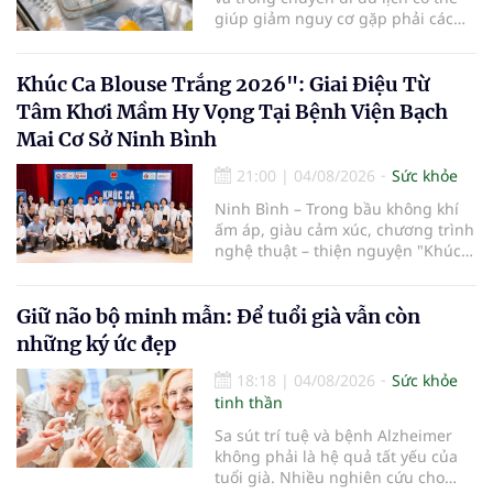
cao tuổi.
giúp giảm nguy cơ gặp phải các
vấn đề sức khỏe, từ đó tận hưởng
kỳ nghỉ một cách thoải mái hơn...
Khúc Ca Blouse Trắng 2026": Giai Điệu Từ
Tâm Khơi Mầm Hy Vọng Tại Bệnh Viện Bạch
Mai Cơ Sở Ninh Bình
21:00
|
04/08/2026
Sức khỏe
Ninh Bình – Trong bầu không khí
ấm áp, giàu cảm xúc, chương trình
nghệ thuật – thiện nguyện "Khúc
ca Blouse trắng" đã chính thức
khởi động hành trình năm 2026 với
điểm dừng chân đầu tiên tại Bệnh
Giữ não bộ minh mẫn: Để tuổi già vẫn còn
viện Bạch Mai cơ sở Ninh Bình.
những ký ức đẹp
18:18
|
04/08/2026
Sức khỏe
tinh thần
Sa sút trí tuệ và bệnh Alzheimer
không phải là hệ quả tất yếu của
tuổi già. Nhiều nghiên cứu cho