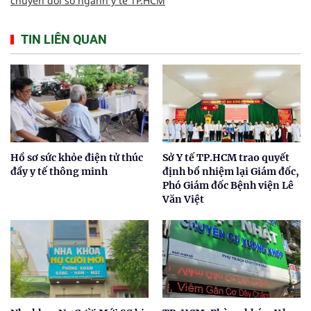
chuyển đổi số ngành y tế TP.HCM
TIN LIÊN QUAN
Hồ sơ sức khỏe điện tử thúc
Sở Y tế TP.HCM trao quyết
đẩy y tế thông minh
định bổ nhiệm lại Giám đốc,
Phó Giám đốc Bệnh viện Lê
Văn Việt