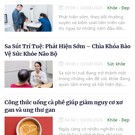
đến sức khỏe răng miệng...
09:09
|
03/08/2026
Khỏe - Đẹp
Phát hiện sớm, theo dõi thường
xuyên và kiểm soát tiến triển cận
thị ngay từ những năm đầu đời
được các chuyên gia đánh giá là
chìa khóa bảo vệ thị lực lâu dài cho
trẻ. Đây cũng là định hướng của
Sa Sút Trí Tuệ: Phát Hiện Sớm – Chìa Khóa Bảo
Trung tâm Nhãn nhi và Kiểm soát
Vệ Sức Khỏe Não Bộ
cận thị vừa được Bệnh viện Đông
Đô đưa vào hoạt động ngày 1/8.
08:00
|
03/08/2026
Sức khỏe
Sa sút trí tuệ đang trở thành một
trong những vấn đề sức khỏe đáng
quan tâm trong xã hội hiện đại,
đặc biệt ở người lớn tuổi. Theo
thống kê y khoa, hiện có hơn 55
triệu người trên thế giới đang
Công thức uống cà phê giúp giảm nguy cơ xơ
sống chung với bệnh, trong đó
gan và ung thư gan
bệnh Alzheimer chiếm khoảng 60–
70% trường hợp.
04:04
|
03/08/2026
Khỏe - Đẹp
Ngày càng có nhiều nghiên cứu
cho thấy cà phê không chỉ giúp