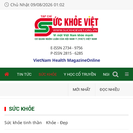
Chủ Nhật 09/08/2026 01:02
E-ISSN 2734 - 9756
P-ISSN 2815 - 6285
VietNam Health MagazineOnline
NLINE
TIN TỨC
SỨC KHỎE
Y HỌC CỔ TRUYỀN
NGHIÊN CỨU TRA
MỚI NHẤT
ĐỌC NHIỀU
SỨC KHỎE
Sức khỏe tinh thần
Khỏe - Đẹp