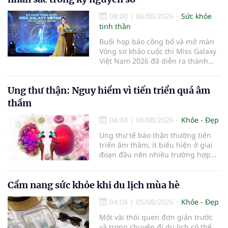
08:00
|
06/08/2026
Sức khỏe
tinh thần
Buổi họp báo công bố và mở màn
Vòng sơ khảo cuộc thi Miss Galaxy
Việt Nam 2026 đã diễn ra thành
công rực rỡ. Sự kiện đánh dấu sự
khởi đầu của một đấu trường nhan
Ung thư thận: Nguy hiểm vì tiến triển quá âm
sắc quy mô, khác biệt và tiên
phong – nơi tôn vinh vẻ đẹp thời
thầm
đại mới kết hợp giữa Tri thức, Bản
lĩnh, Văn hóa và Công nghệ số
04:04
|
06/08/2026
Khỏe - Đẹp
Ung thư tế bào thận thường tiến
triển âm thầm, ít biểu hiện ở giai
đoạn đầu nên nhiều trường hợp
chỉ được phát hiện khi khối u đã
lớn hoặc xuất hiện biến chứng.
Trường hợp một bệnh nhân 79 tuổi
Cẩm nang sức khỏe khi du lịch mùa hè
có khối u tăng gấp đôi kích thước
04:04
|
05/08/2026
Khỏe - Đẹp
chỉ sau 4 tháng theo dõi là lời cảnh
báo về sự cần thiết của việc khám
Một vài thói quen đơn giản trước
sức khỏe định kỳ, đặc biệt ở người
và trong chuyến đi du lịch có thể