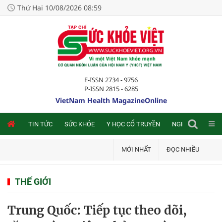
Thứ Hai 10/08/2026 08:59
E-ISSN 2734 - 9756
P-ISSN 2815 - 6285
VietNam Health MagazineOnline
NLINE
TIN TỨC
SỨC KHỎE
Y HỌC CỔ TRUYỀN
NGHIÊN CỨU TRA
MỚI NHẤT
ĐỌC NHIỀU
THẾ GIỚI
Trung Quốc: Tiếp tục theo dõi,