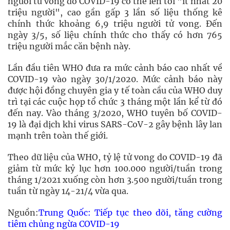
người tử vong do COVID-19 có thể lên tới "ít nhất 20
triệu người", cao gần gấp 3 lần số liệu thống kê
chính thức khoảng 6,9 triệu người tử vong. Đến
ngày 3/5, số liệu chính thức cho thấy có hơn 765
triệu người mắc căn bệnh này.
Lần đầu tiên WHO đưa ra mức cảnh báo cao nhất về
COVID-19 vào ngày 30/1/2020. Mức cảnh báo này
được hội đồng chuyên gia y tế toàn cầu của WHO duy
trì tại các cuộc họp tổ chức 3 tháng một lần kể từ đó
đến nay. Vào tháng 3/2020, WHO tuyên bố COVID-
19 là đại dịch khi virus SARS-CoV-2 gây bệnh lây lan
mạnh trên toàn thế giới.
Theo dữ liệu của WHO, tỷ lệ tử vong do COVID-19 đã
giảm từ mức kỷ lục hơn 100.000 người/tuần trong
tháng 1/2021 xuống còn hơn 3.500 người/tuần trong
tuần từ ngày 14-21/4 vừa qua.
Nguồn:
Trung Quốc: Tiếp tục theo dõi, tăng cường
tiêm chủng ngừa COVID-19