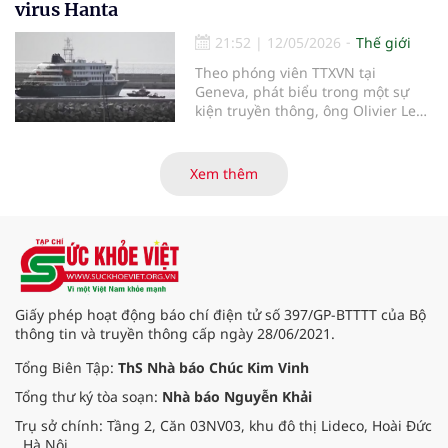
thắt lớn nhất của ngành: sự phân
virus Hanta
mảnh hệ thống. Rockwell
Automation và Cytiva vừa công bố
21:52
|
12/05/2026
Thế giới
nền tảng Figurate SCADA, một hệ
Theo phóng viên TTXVN tại
thống giám sát và thu thập dữ liệu
Geneva, phát biểu trong một sự
được thiết kế để tăng tốc quá trình
kiện truyền thông, ông Olivier Le
chuyển đổi số trong sản xuất dược
Polain - người đứng đầu bộ phận
phẩm sinh học.
dịch tễ học và phân tích dữ liệu
phục vụ ứng phó của Tổ chức Y tế
Xem thêm
thế giới (WHO) - ngày 11/5 đã cung
cấp thêm thông tin về khả năng lây
nhiễm của virus Hanta.
Giấy phép hoạt động báo chí điện tử số 397/GP-BTTTT của Bộ
thông tin và truyền thông cấp ngày 28/06/2021.
Tổng Biên Tập:
ThS Nhà báo Chúc Kim Vinh
Tổng thư ký tòa soạn:
Nhà báo Nguyễn Khải
Trụ sở chính: Tầng 2, Căn 03NV03, khu đô thị Lideco, Hoài Đức
, Hà Nội