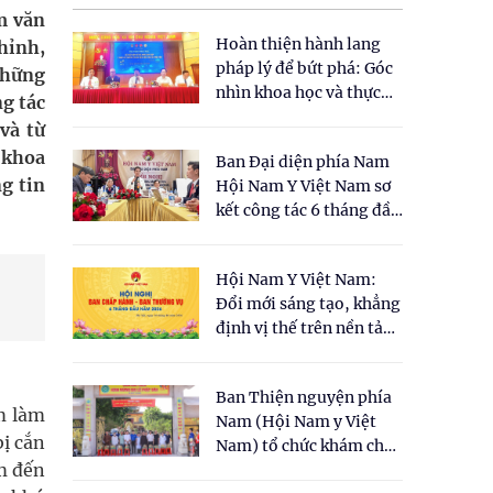
m văn
Hoàn thiện hành lang
hỉnh,
pháp lý để bứt phá: Góc
những
nhìn khoa học và thực
ng tác
tiễn tại Tọa đàm " Đề
và từ
xuất một số nội dung
 khoa
Ban Đại diện phía Nam
cho Luật Y dược cổ
g tin
Hội Nam Y Việt Nam sơ
truyền Việt Nam"
kết công tác 6 tháng đầu
năm 2026
Hội Nam Y Việt Nam:
Đổi mới sáng tạo, khẳng
định vị thế trên nền tảng
y học cổ truyền và khoa
học hiện đại
Ban Thiện nguyện phía
m làm
Nam (Hội Nam y Việt
ị cắn
Nam) tổ chức khám chữa
m đến
bệnh y học cổ truyền và