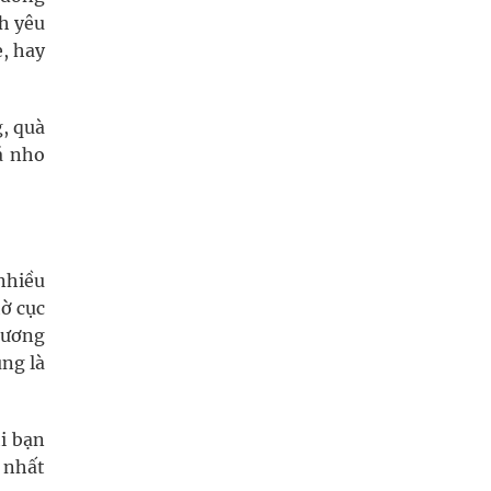
h yêu
, hay
, quà
á nho
nhiều
ờ cục
hương
ng là
hi bạn
 nhất