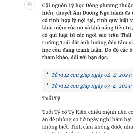
"Nền kinh tế bạc" có thể trở thành động lực tăn
Cội nguồn Lý học Đông phương thuộc 
hiến, thuyết Âm Dương Ngũ hành đã c
Quảng Trị: Phát huy vai trò của chính quyền địa 
có tính hợp lý nội tại, tính quy luậ
khái niệm của nó và khả năng tiên tri,
bảo vệ sức khỏe Nhân dân
có qui luật từ các ngôi sao trên Thá
trường Trái đất ảnh hưởng đến tâm si
Không chỉ cắt tóc, Đông Tây Barbershop dành ng
học còn đang tranh luận. Do đó các b
Tỷ lệ tật khúc xạ ở trẻ gia tăng: Khuyến nghị của
tham khảo, đối với bạn đọc.
Nhiều lợi thế để nâng chất lượng y tế
Tử vi 12 con giáp ngày 04-4-2023:
Tử vi 12 con giáp ngày 03-4-2023:
Tuổi Tý
Tuổi Tý có Tỷ Kiên chiếu mệnh nên co
ăn đề phòng sơ hở ngày nghỉ hãm hại 
không biết. Tình cảm không được như 