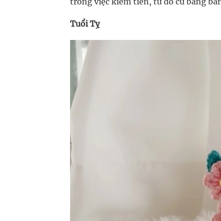
trong việc kiếm tiền, từ đó cứ băng bă
Tuổi Tỵ