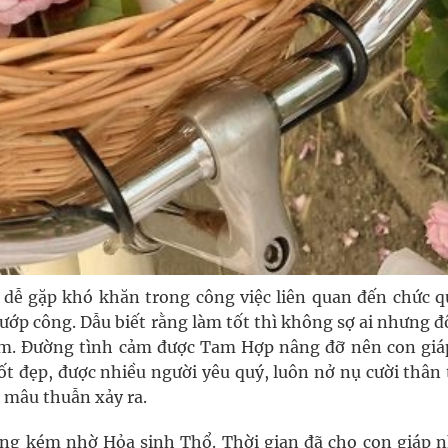
dễ gặp khó khăn trong công việc liên quan đến chức q
ướp công. Dẫu biết rằng làm tốt thì không sợ ai nhưng đ
 làm. Đường tình cảm được Tam Hợp nâng đỡ nên con giá
t đẹp, được nhiều người yêu quý, luôn nở nụ cười thân 
ó mâu thuẫn xảy ra.
g kém nhờ Hỏa sinh Thổ. Thời gian đã cho con giáp 