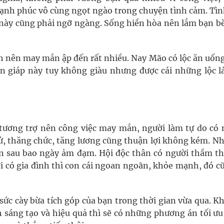
ạnh phúc vô cùng ngọt ngào trong chuyện tình cảm. Tìn
 này cũng phải ngỡ ngàng. Sống hiền hòa nên lắm bạn bè
h nên may mắn ập đến rất nhiều. Nay Mão có lộc ăn uống
on giáp này tuy không giàu nhưng được cái những lộc l
ương trợ nên công việc may mắn, người làm tự do có 
cử, thăng chức, tăng lương cũng thuận lợi không kém. Nh
ên sau bao ngày ảm đạm. Hội độc thân có người thầm t
 có gia đình thì con cái ngoan ngoãn, khỏe mạnh, đó cũ
 sức cày bừa tích góp của bạn trong thời gian vừa qua. K
 sáng tạo và hiệu quả thì sẽ có những phương án tối ưu