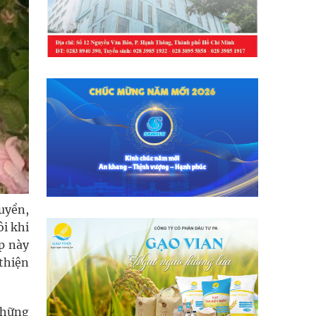
uyền,
ôi khi
p này
thiện
những