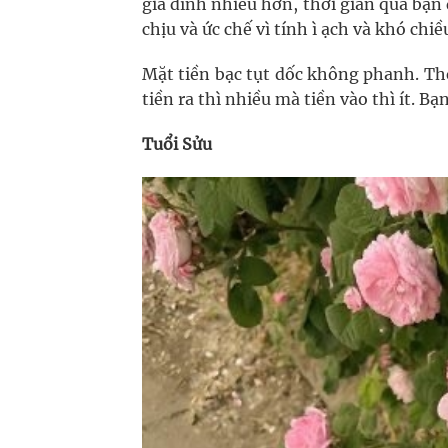
gia đình nhiều hơn, thời gian qua bạn 
chịu và ức chế vì tính ì ạch và khó chiề
Mặt tiền bạc tụt dốc không phanh. Thờ
tiền ra thì nhiều mà tiền vào thì ít. Bạ
Tuổi Sửu