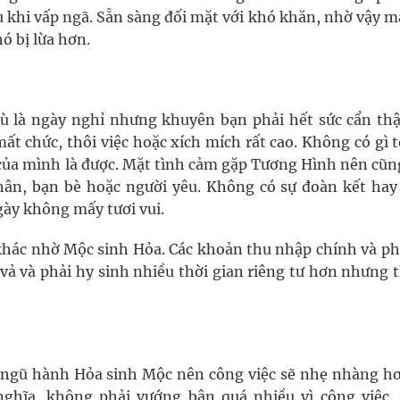
u khi vấp ngã. Sẵn sàng đối mặt với khó khăn, nhờ vậy 
 bị lừa hơn.
 là ngày nghỉ nhưng khuyên bạn phải hết sức cẩn thậ
ất chức, thôi việc hoặc xích mích rất cao. Không có gì t
c của mình là được. Mặt tình cảm gặp Tương Hình nên cũn
thân, bạn bè hoặc người yêu. Không có sự đoàn kết hay
ày không mấy tươi vui.
hác nhờ Mộc sinh Hỏa. Các khoản thu nhập chính và ph
ả và phải hy sinh nhiều thời gian riêng tư hơn nhưng 
 ngũ hành Hỏa sinh Mộc nên công việc sẽ nhẹ nhàng hơ
ghĩa, không phải vướng bận quá nhiều vì công việc,