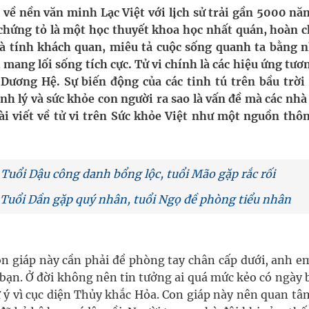
g trưởng mới của Việt Nam
về nền văn minh Lạc Việt với lịch sử trải gần 5000 nă
hứng tỏ là một học thuyết khoa học nhất quán, hoàn c
phương hai cấp trong quản lý hoạt động nha khoa,
t và tính khách quan, miêu tả cuộc sống quanh ta bằng 
 mang lối sống tích cực. Tử vi chính là các hiệu ứng tươ
i Dương Hệ. Sự biến động của các tinh tú trên bầu trời 
nh lý và sức khỏe con người ra sao là vấn đề mà các nhà
uồn lực cho môi trường và cộng đồng
ài viết về tử vi trên Sức khỏe Việt như một nguồn thôn
 chuyên gia
 Tuổi Dậu công danh bổng lộc, tuổi Mão gặp rắc rối
 Tuổi Dần gặp quý nhân, tuổi Ngọ đề phòng tiểu nhân
n giáp này cần phải đề phòng tay chân cấp dưới, anh e
bạn. Ở đời không nên tin tưởng ai quá mức kẻo có ngày b
ý vì cục diện Thủy khắc Hỏa. Con giáp này nên quan tâ