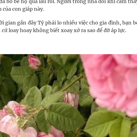
đã bỏ bê họ quá lâu rồi. Người trong nhà đôi khi cảm th
u của con giáp này.
i gian gần đây Tý phải lo nhiều việc cho gia đình, bạn 
n cứ loay hoay không biết xoay xở ra sao để đỡ áp lực.