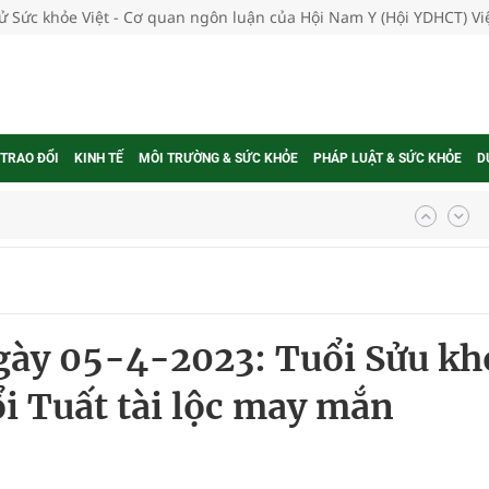
tử Sức khỏe Việt - Cơ quan ngôn luận của Hội Nam Y (Hội YDHCT) V
 TRAO ĐỔI
KINH TẾ
MÔI TRƯỜNG & SỨC KHỎE
PHÁP LUẬT & SỨC KHỎE
D
nghiệm thực tế
ngừa ung thư
ngày 05-4-2023: Tuổi Sửu kh
 Máu Của Các Loài Nhân Sâm (Panax Spp.): Tổng
ổi Tuất tài lộc may mắn
oàn quốc