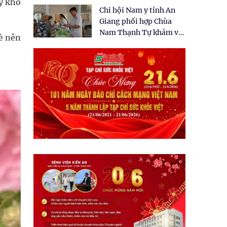
tặng quà cho 150 người
ấy khó
Chi hội Nam y tỉnh An
dân tại xã Tân Tập
Giang phối hợp Chùa
Nam Thạnh Tự khám và
bè nên
cấp thuốc miễn phí cho
nhân dân