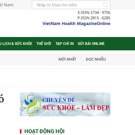
iệt Nam
E-ISSN 2734 - 9756
P-ISSN 2815 - 6285
VietNam Health MagazineOnline
U LỊCH & SỨC KHỎE
THẾ GIỚI
TẠP CHÍ IN
GỬI BÀI ONLINE
MỚI NHẤT
ĐỌC NHIỀU
ó
HOẠT ĐỘNG HỘI