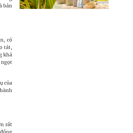
mà bản
n, có
o tát,
g khá
 ngọt
ụ của
thành
n rất
 đồng