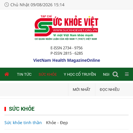
Chủ Nhật 09/08/2026 15:14
E-ISSN 2734 - 9756
P-ISSN 2815 - 6285
VietNam Health MagazineOnline
NLINE
TIN TỨC
SỨC KHỎE
Y HỌC CỔ TRUYỀN
NGHIÊN CỨU TRA
MỚI NHẤT
ĐỌC NHIỀU
SỨC KHỎE
Sức khỏe tinh thần
Khỏe - Đẹp