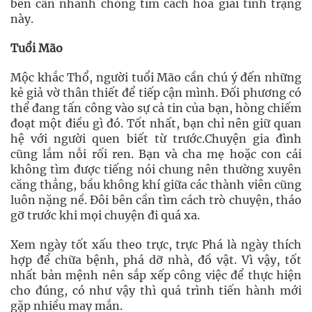
bên cần nhanh chóng tìm cách hóa giải tình trạng
này.
Tuổi Mão
Mộc khắc Thổ, người tuổi Mão cần chú ý đến những
kẻ giả vờ thân thiết để tiếp cận mình. Đối phương có
thể đang tấn công vào sự cả tin của bạn, hòng chiếm
đoạt một điều gì đó. Tốt nhất, bạn chỉ nên giữ quan
hệ với người quen biết từ trước.Chuyện gia đình
cũng lắm nỗi rối ren. Bạn và cha mẹ hoặc con cái
không tìm được tiếng nói chung nên thường xuyên
căng thẳng, bầu không khí giữa các thành viên cũng
luôn nặng nề. Đôi bên cần tìm cách trò chuyện, tháo
gỡ trước khi mọi chuyện đi quá xa.
Xem ngày tốt xấu theo trực, trực Phá là ngày thích
hợp để chữa bệnh, phá dỡ nhà, đồ vật. Vì vậy, tốt
nhất bản mệnh nên sắp xếp công việc để thực hiện
cho đúng, có như vậy thì quá trình tiến hành mới
gặp nhiều may mắn.