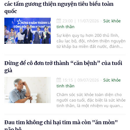
các tấm gương thiện nguyện tiêu biểu toàn
quốc
23:00
|
11/07/2026
Sức khỏe
tinh thần
Sự kiện quy tụ hơn 200 thủ lĩnh,
câu lạc bộ, đội, nhóm thiện nguyện
từ khắp ba miền đất nước, đánh
dấu chặng đường gần một thập kỷ
bền bỉ kết nối yêu thương và chính
Đừng để cô đơn trở thành “căn bệnh” của tuổi
thức ra mắt Mạng lưới Hội viên
VNV hướng tới kỷ nguyên phát
già
triển bền vững
15:15
|
09/07/2026
Sức khỏe
tinh thần
Chăm sóc sức khỏe toàn diện cho
người cao tuổi, đặc biệt là sức khỏe
tinh thần, là một nhiệm vụ quan
trọng. Bên cạnh việc chăm lo dinh
dưỡng và phòng ngừa bệnh tật,
Đau tim không chỉ hại tim mà còn "ăn mòn"
một tinh thần tích cực sẽ giúp
người cao tuổi duy trì sự minh
não bộ