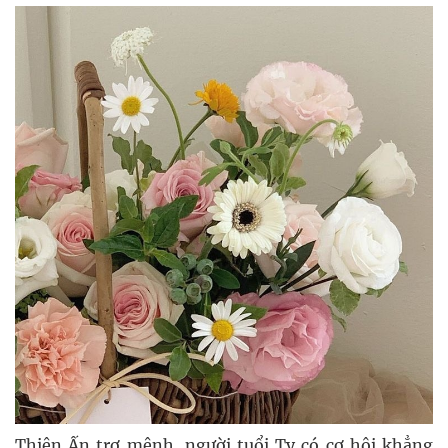
Thiên Ấn trợ mệnh, người tuổi Tỵ có cơ hội khẳng