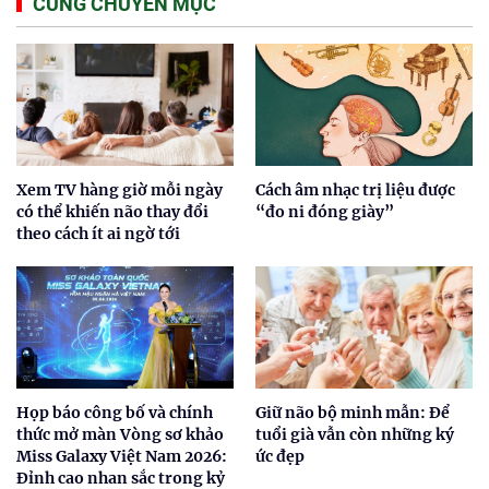
CÙNG CHUYÊN MỤC
Xem TV hàng giờ mỗi ngày
Cách âm nhạc trị liệu được
có thể khiến não thay đổi
“đo ni đóng giày”
theo cách ít ai ngờ tới
Họp báo công bố và chính
Giữ não bộ minh mẫn: Để
thức mở màn Vòng sơ khảo
tuổi già vẫn còn những ký
Miss Galaxy Việt Nam 2026:
ức đẹp
Đỉnh cao nhan sắc trong kỷ