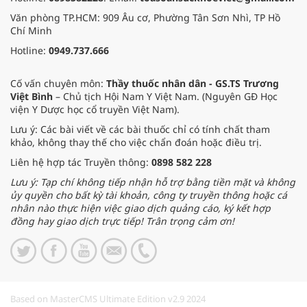
Văn phòng TP.HCM: 909 Âu cơ, Phường Tân Sơn Nhì, TP Hồ
Chí Minh
Hotline:
0949.737.666
Cố vấn chuyên môn:
Thầy thuốc nhân dân - GS.TS Trương
Việt Bình
– Chủ tịch Hội Nam Y Việt Nam. (Nguyên GĐ Học
viện Y Dược học cổ truyền Việt Nam).
Lưu ý: Các bài viết về các bài thuốc chỉ có tính chất tham
khảo, không thay thế cho việc chẩn đoán hoặc điều trị.
Liên hệ hợp tác Truyền thông:
0898 582 228
Lưu ý: Tạp chí không tiếp nhận hỗ trợ bằng tiền mặt và không
ủy quyền cho bất kỳ tài khoản, công ty truyền thông hoặc cá
nhân nào thực hiện việc giao dịch quảng cáo, ký kết hợp
đồng hay giao dịch trực tiếp! Trân trọng cảm ơn!
Based on MasterCMS Ultimate Edition v2.9 2024