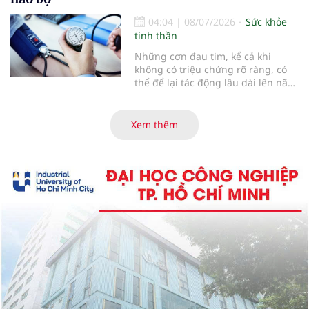
mẫn, giảm nguy cơ mắc bệnh mạn
tính và gắn kết hơn với gia đình,
04:04
|
08/07/2026
Sức khỏe
cộng đồng.
tinh thần
Những cơn đau tim, kể cả khi
không có triệu chứng rõ ràng, có
thể để lại tác động lâu dài lên não
bộ và làm tăng nguy cơ suy giảm
trí nhớ theo thời gian...
Xem thêm