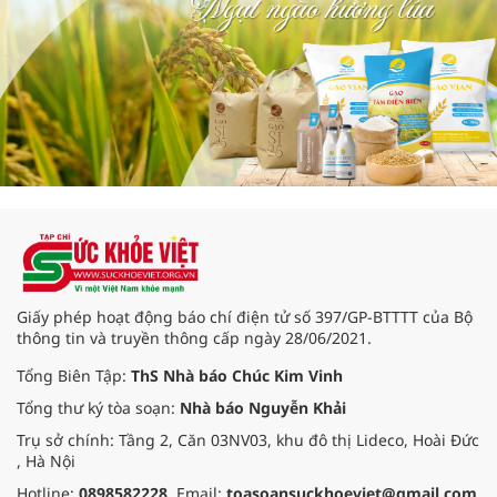
Giấy phép hoạt động báo chí điện tử số 397/GP-BTTTT của Bộ
thông tin và truyền thông cấp ngày 28/06/2021.
Tổng Biên Tập:
ThS Nhà báo Chúc Kim Vinh
Tổng thư ký tòa soạn:
Nhà báo Nguyễn Khải
Trụ sở chính: Tầng 2, Căn 03NV03, khu đô thị Lideco, Hoài Đức
, Hà Nội
Hotline:
0898582228
. Email:
toasoansuckhoeviet@gmail.com