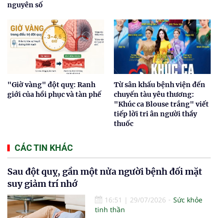
nguyên số
"Giờ vàng" đột quỵ: Ranh
Từ sân khấu bệnh viện đến
giới của hồi phục và tàn phế
chuyến tàu yêu thương:
"Khúc ca Blouse trắng" viết
tiếp lời tri ân người thầy
thuốc
CÁC TIN KHÁC
Sau đột quỵ, gần một nửa người bệnh đối mặt
suy giảm trí nhớ
16:51
|
29/07/2026
Sức khỏe
tinh thần