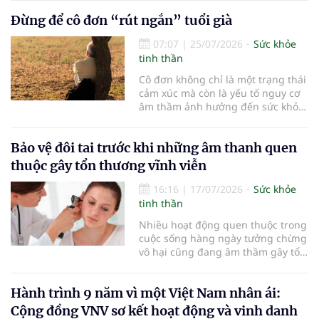
mà còn được chứng minh có thể
Đừng để cô đơn “rút ngắn” tuổi già
cải thiện sức khỏe tinh thần và
tăng cường sự gắn kết xã hội ở
07:07
|
25/07/2026
Sức khỏe
người cao tuổi…
tinh thần
Cô đơn không chỉ là một trạng thái
cảm xúc mà còn là yếu tố nguy cơ
âm thầm ảnh hưởng đến sức khỏe
và tuổi thọ của NCT. Bên cạnh chế
độ dinh dưỡng, vận động hợp lý
Bảo vệ đôi tai trước khi những âm thanh quen
hay kiểm soát bệnh mạn tính; duy
trì sự gắn kết với gia đình và cộng
thuộc gây tổn thương vĩnh viễn
đồng cũng là một “liều thuốc”
quan trọng giúp sống thọ.
16:16
|
17/07/2026
Sức khỏe
tinh thần
Nhiều hoạt động quen thuộc trong
cuộc sống hàng ngày tưởng chừng
vô hại cũng đang âm thầm gây tổn
thương cho đôi tai. Việc bảo vệ
thính giác từ sớm có thể giúp duy
Hành trình 9 năm vì một Việt Nam nhân ái:
trì khả năng nghe trong nhiều
thập kỷ sau này…
Cộng đồng VNV sơ kết hoạt động và vinh danh