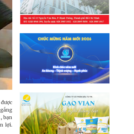
 được
ố gắng
h, bạn
 lợi.