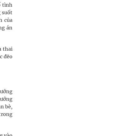
 tình
g suốt
h của
ng án
 thai
ục đẽo
vướng
hướng
n bè,
trong
g vào