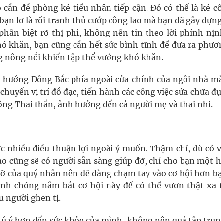
cần đề phòng kẻ tiểu nhân tiếp cận. Đó có thể là kẻ cố
 bạn lơ là rồi tranh thủ cướp công lao mà bạn đã gây dựn
phân biệt rõ thị phi, không nên tin theo lời phỉnh nịn
ó khăn, bạn cũng cần hết sức bình tĩnh để đưa ra phươ
g nông nổi khiến tập thể vướng khó khăn.
 ở hướng Đông Bắc phía ngoài cửa chính của ngôi nhà mà
huyển vị trí đồ đạc, tiến hành các công việc sửa chữa đ
động Thai thần, ảnh hưởng đến cả người mẹ và thai nhi.
c nhiều điều thuận lợi ngoài ý muốn. Thậm chí, dù có 
o cũng sẽ có người sẵn sàng giúp đỡ, chỉ cho bạn một 
 đỡ của quý nhân nên dễ dàng chạm tay vào cơ hội hơn bạ
nh chóng nắm bắt cơ hội này để có thể vươn thật xa 
u người ghen tị.
ú ý hơn đến sức khỏe của mình, không nên quá tập trun