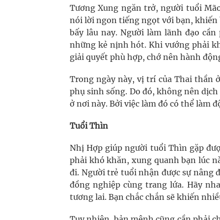
Tương Xung ngăn trở, người tuổi Mão 
nói lời ngon tiếng ngọt với bạn, khiến
bấy lâu nay. Người làm lãnh đạo cần 
những kẻ nịnh hót. Khi vướng phải kh
giải quyết phù hợp, chớ nên hành độn
Trong ngày này, vị trí của Thai thần
phụ sinh sống. Do đó, không nên dịch c
ở nơi này. Bởi việc làm đó có thể làm 
Tuổi Thìn
Nhị Hợp giúp người tuổi Thìn gặp đượ
phải khó khăn, xung quanh bạn lúc nà
đi. Người trẻ tuổi nhận được sự nâng
đồng nghiệp cùng trang lứa. Hãy nha
tương lai. Bạn chắc chắn sẽ khiến nhiề
Tuy nhiên, bản mệnh cũng cần phải ch