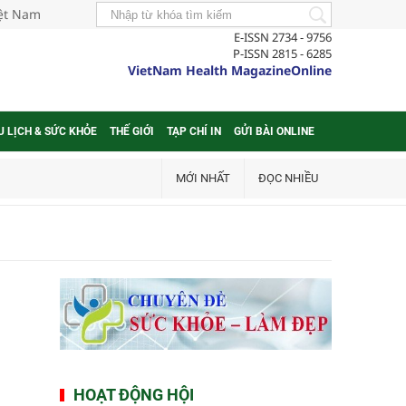
iệt Nam
E-ISSN 2734 - 9756
P-ISSN 2815 - 6285
VietNam Health MagazineOnline
U LỊCH & SỨC KHỎE
THẾ GIỚI
TẠP CHÍ IN
GỬI BÀI ONLINE
MỚI NHẤT
ĐỌC NHIỀU
HOẠT ĐỘNG HỘI