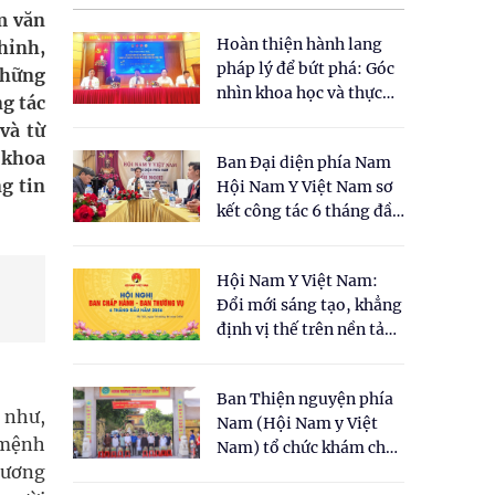
m văn
Hoàn thiện hành lang
hỉnh,
pháp lý để bứt phá: Góc
những
nhìn khoa học và thực
ng tác
tiễn tại Tọa đàm " Đề
và từ
xuất một số nội dung
 khoa
Ban Đại diện phía Nam
cho Luật Y dược cổ
g tin
Hội Nam Y Việt Nam sơ
truyền Việt Nam"
kết công tác 6 tháng đầu
năm 2026
Hội Nam Y Việt Nam:
Đổi mới sáng tạo, khẳng
định vị thế trên nền tảng
y học cổ truyền và khoa
học hiện đại
Ban Thiện nguyện phía
 như,
Nam (Hội Nam y Việt
 mệnh
Nam) tổ chức khám chữa
phương
bệnh y học cổ truyền và