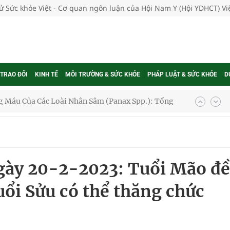
tử Sức khỏe Việt - Cơ quan ngôn luận của Hội Nam Y (Hội YDHCT) V
 TRAO ĐỔI
KINH TẾ
MÔI TRƯỜNG & SỨC KHỎE
PHÁP LUẬT & SỨC KHỎE
D
oàn quốc
g trưởng mới của Việt Nam
phương hai cấp trong quản lý hoạt động nha khoa,
ngày 20-2-2023: Tuổi Mão đề
uổi Sửu có thể thăng chức
uồn lực cho môi trường và cộng đồng
ệnh bảo hiểm y tế nếu không đăng ký khám theo yêu