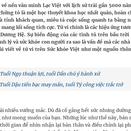
về nền văn minh Lạc Việt với lịch sử trải gần 5000 nă
hứng tỏ là một học thuyết khoa học nhất quán, hoàn c
ầm
t và tính khách quan, miêu tả cuộc sống quanh ta bằng 
 mang lối sống tích cực. Tử vi chính là các hiệu ứng tươ
i sầu riêng 2026
i Dương Hệ. Sự biến động của các tinh tú trên bầu trời 
nh lý và sức khỏe con người ra sao là vấn đề mà các nhà
nh vực cấp cứu, điều trị đột quỵ
ài viết về tử vi trên Sức khỏe Việt như một nguồn thôn
ngừa ung thư
 Máu Của Các Loài Nhân Sâm (Panax Spp.): Tổng
 Tuổi Ngọ thuận lợi, tuổi Dần chú ý hành xử
Tuổi Dậu tiền bạc may mắn, tuổi Tý công việc trắc trở
ải nhiều vướng mắc. Dù đã cố gắng hết sức nhưng dường
ng như mong muốn của bạn. Những lúc như thế này, bản
thời gian để nhìn nhận lại bản thân và điều chỉnh lại 