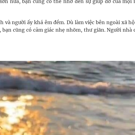
Hơn nữa, bạn cũng có thể nhờ đến sự giúp đỡ của mọi 
h và người ấy khá êm đềm. Dù làm việc bên ngoài xã hộ
à, bạn cũng có cảm giác nhẹ nhõm, thư giãn. Người nhà 