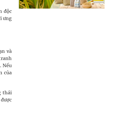
n độc
i ưng
ạn và
tranh
. Nếu
n của
 thái
 được