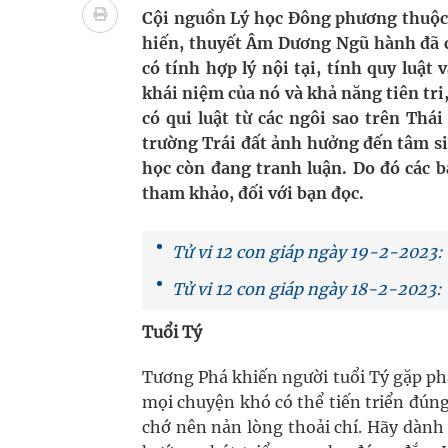
cầu
Cội nguồn Lý học Đông phương thuộc 
hiến, thuyết Âm Dương Ngũ hành đã c
Ung thư thận: Nguy hiểm vì tiến triển quá âm th
có tính hợp lý nội tại, tính quy luậ
khái niệm của nó và khả năng tiên tri,
Nhiều chuỗi hoạt động lớn được diễn ra tại Lễ hộ
có qui luật từ các ngôi sao trên Thá
trường Trái đất ảnh hưởng đến tâm si
Tiếp tục rà soát, triển khai các nhiệm vụ trong lĩ
học còn đang tranh luận. Do đó các b
Súp lơ xanh mang đến hy vọng mới trong phòng 
tham khảo, đối với bạn đọc.
Tác Dụng Chống Kết Tập Tiểu Cầu Và Chống Đông
Tử vi 12 con giáp ngày 19-2-2023:
Quan Bằng Chứng Dược Lý Và Cơ Chế Phân Tử
Tử vi 12 con giáp ngày 18-2-2023: 
Tuổi Tý
Tương Phá khiến người tuổi Tý gặp ph
mọi chuyện khó có thể tiến triển đú
chớ nên nản lòng thoải chí. Hãy dành 