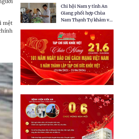
tặng quà cho 150 người
người
Chi hội Nam y tỉnh An
dân tại xã Tân Tập
Giang phối hợp Chùa
Nam Thạnh Tự khám và
i mệt
cấp thuốc miễn phí cho
chính
nhân dân