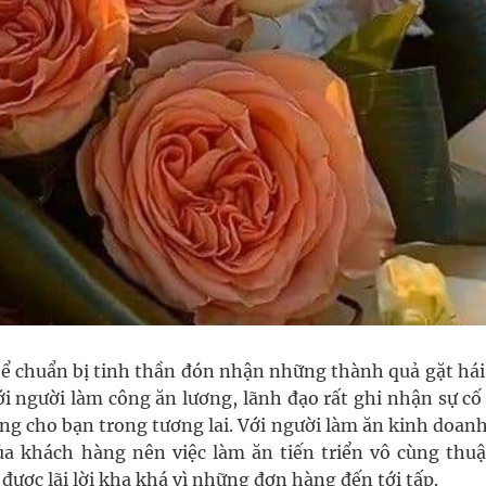
hể chuẩn bị tinh thần đón nhận những thành quả gặt hái
ới người làm công ăn lương, lãnh đạo rất ghi nhận sự c
ơng cho bạn trong tương lai. Với người làm ăn kinh doan
a khách hàng nên việc làm ăn tiến triển vô cùng thuận
ược lãi lời kha khá vì những đơn hàng đến tới tấp.