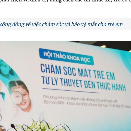
ông cực hiệu quả
 chuyên gia
cộng đồng về việc chăm sóc và bảo vệ mắt cho trẻ em
hát triển gắn với chuyển đổi số
ờng Phú Thạnh