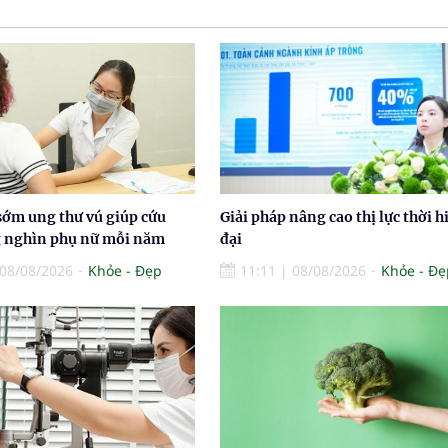
sớm ung thư vú giúp cứu
Giải pháp nâng cao thị lực thời h
 nghìn phụ nữ mỗi năm
đại
08/08/2026
Khỏe - Đẹp
11:11
|
08/08/2026
Khỏe - Đẹ