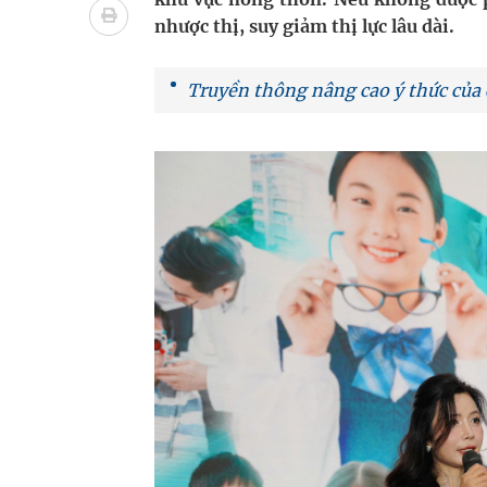
Tổng hợp những cách trị thâm body nách, bẹn, m
nhược thị, suy giảm thị lực lâu dài.
Tỷ lệ tật khúc xạ ở trẻ gia tăng: Khuyến nghị của
Truyền thông nâng cao ý thức của 
Hội Đông y phường Cầu Kiệu ra mắt, định hướng p
TP.HCM: Ra mắt Câu lạc bộ Thầy Thuốc Trẻ phư