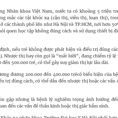
g Nhãn khoa Việt Nam, nước ta có khoảng 5 triệu tr
 mắc các tật khúc xạ (cận thị, viễn thị, loạn thị), tr
ơn ở các thành phố lớn như Hà Nội và TP.HCM, nơi hơn 50
hói quen học tập không đúng cách và sử dụng thiết bị đi
nh, nếu trẻ không được phát hiện và điều trị đúng các
hị. Nhược thị hay còn gọi là "mắt lười", đang chiếm tỷ l
 đến 500.000 trẻ, có thể gây suy giảm thị lực lâu dài.
ơng đương 200.000 đến 400.000 trẻcó biểu hiện của bệ
u trị đúng cách, có thể dẫn đến nhược thị hoặc các vấn 
hiếm gặp nhưng là bệnh lý nghiêm trọng ảnh hưởng đế
uan đến các vấn đề thần kinh hoặc thị giác bẩm sinh.
 Khúc xạ nhãn khoa Trường Đại học Y Hà Nội phối hợp