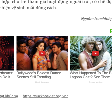
 hợp, cho trẻ tham gia hoạt động ngoài trời, có chế độ
 hiện vệ sinh mắt đúng cách.
Nguồn: baochinh
tật khúc xạ
https://suckhoeviet.org.vn/