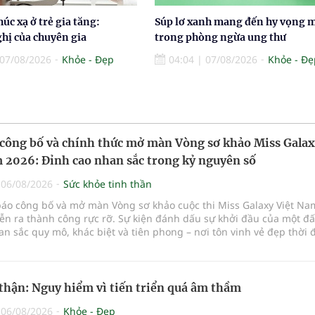
húc xạ ở trẻ gia tăng:
Súp lơ xanh mang đến hy vọng 
hị của chuyên gia
trong phòng ngừa ung thư
07/08/2026
Khỏe - Đẹp
04:04
|
07/08/2026
Khỏe - Đẹ
công bố và chính thức mở màn Vòng sơ khảo Miss Gala
 2026: Đỉnh cao nhan sắc trong kỷ nguyên số
|
06/08/2026
Sức khỏe tinh thần
báo công bố và mở màn Vòng sơ khảo cuộc thi Miss Galaxy Việt Na
ễn ra thành công rực rỡ. Sự kiện đánh dấu sự khởi đầu của một đ
n sắc quy mô, khác biệt và tiên phong – nơi tôn vinh vẻ đẹp thời 
p giữa Tri thức, Bản lĩnh, Văn hóa và Công nghệ số
thận: Nguy hiểm vì tiến triển quá âm thầm
|
06/08/2026
Khỏe - Đẹp