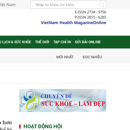
Việt Nam
E-ISSN 2734 - 9756
P-ISSN 2815 - 6285
VietNam Health MagazineOnline
U LỊCH & SỨC KHỎE
THẾ GIỚI
TẠP CHÍ IN
GỬI BÀI ONLINE
MỚI NHẤT
ĐỌC NHIỀU
ao hơn
HOẠT ĐỘNG HỘI
hể bị