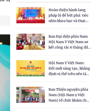
Hoàn thiện hành lang
pháp lý để bứt phá: Góc
nhìn khoa học và thực
tiễn tại Tọa đàm " Đề
xuất một số nội dung
Ban Đại diện phía Nam
cho Luật Y dược cổ
Hội Nam Y Việt Nam sơ
truyền Việt Nam"
kết công tác 6 tháng đầu
năm 2026
Hội Nam Y Việt Nam:
Đổi mới sáng tạo, khẳng
định vị thế trên nền tảng
y học cổ truyền và khoa
học hiện đại
Ban Thiện nguyện phía
Nam (Hội Nam y Việt
Nam) tổ chức khám chữa
bệnh y học cổ truyền và