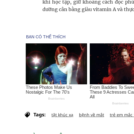
khi học tập, giữ khoảng cách đọc phù
dưỡng cân bằng giàu vitamin A và thực
Tags:
tật khúc xạ
bệnh về mắt
trẻ em mắc 