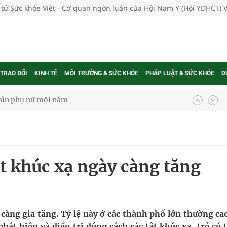
 tử Sức khỏe Việt - Cơ quan ngôn luận của Hội Nam Y (Hội YDHCT) 
 TRAO ĐỔI
KINH TẾ
MÔI TRƯỜNG & SỨC KHỎE
PHÁP LUẬT & SỨC KHỎE
D
hìn phụ nữ mỗi năm
ợng thuốc
ật khúc xạ ngày càng tăng
g, nhiệt độ cao nhất 35 độ
kỳ, khám sàng lọc cho người dân
 càng gia tăng. Tỷ lệ này ở các thành phố lớn thường c
át hiện và điều trị đúng cách các tật khúc xạ, trẻ có t