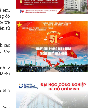
ẻ em,
ong đó
% trẻ
ện tử
h các
ệ 1-5%
nh lý
đề thị
n khả
 cùng