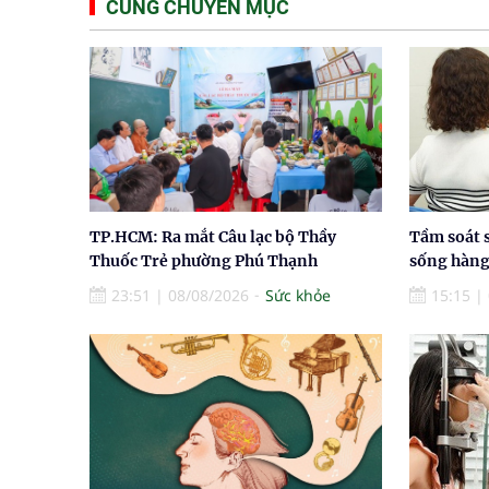
CÙNG CHUYÊN MỤC
TP.HCM: Ra mắt Câu lạc bộ Thầy
Tầm soát 
Thuốc Trẻ phường Phú Thạnh
sống hàng
23:51
|
08/08/2026
Sức khỏe
15:15
|