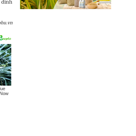
 dinh
phu.vn