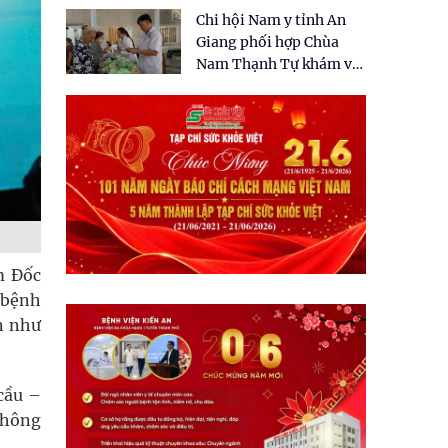
tặng quà cho 150 người
Chi hội Nam y tỉnh An
dân tại xã Tân Tập
Giang phối hợp Chùa
Nam Thạnh Tự khám và
cấp thuốc miễn phí cho
nhân dân
m Đốc
 bệnh
ơn như
cầu –
không