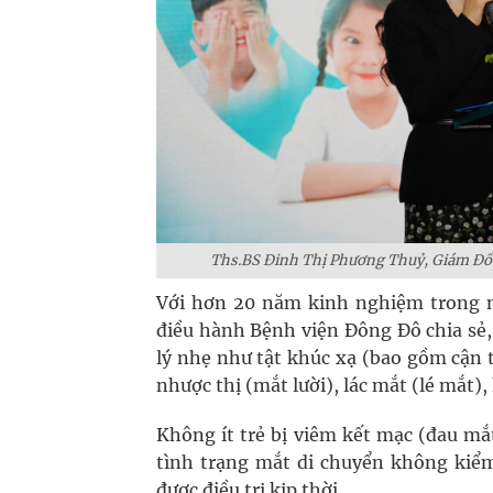
Ths.BS Đinh Thị Phương Thuỷ, Giám Đốc
Với hơn 20 năm kinh nghiệm trong 
điều hành Bệnh viện Đông Đô chia sẻ,
lý nhẹ như tật khúc xạ (bao gồm cận t
nhược thị (mắt lười), lác mắt (lé mắt
Không ít trẻ bị viêm kết mạc (đau mắ
tình trạng mắt di chuyển không kiểm
được điều trị kịp thời.