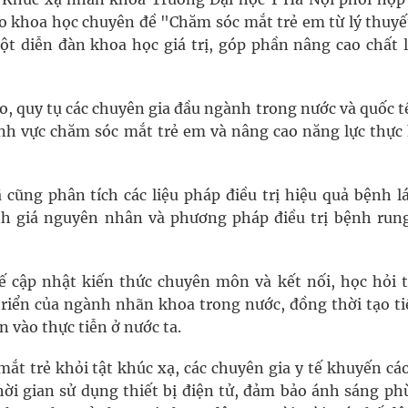
o khoa học chuyên đề "Chăm sóc mắt trẻ em từ lý thuyế
t diễn đàn khoa học giá trị, góp phần nâng cao chất 
, quy tụ các chuyên gia đầu ngành trong nước và quốc tế
ĩnh vực chăm sóc mắt trẻ em và nâng cao năng lực thực
ã cũng phân tích các liệu pháp điều trị hiệu quả bệnh 
h giá nguyên nhân và phương pháp điều trị bệnh rung
tế cập nhật kiến thức chuyên môn và kết nối, học hỏi t
 triển của ngành nhãn khoa trong nước, đồng thời tạo ti
n vào thực tiễn ở nước ta.
mắt trẻ khỏi tật khúc xạ, các chuyên gia y tế khuyến cá
ời gian sử dụng thiết bị điện tử, đảm bảo ánh sáng ph