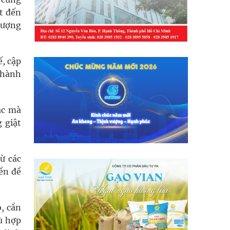
t đến
lượng
, cập
 hành
lác mà
 giật
ừ các
ền đề
o, cần
ù hợp