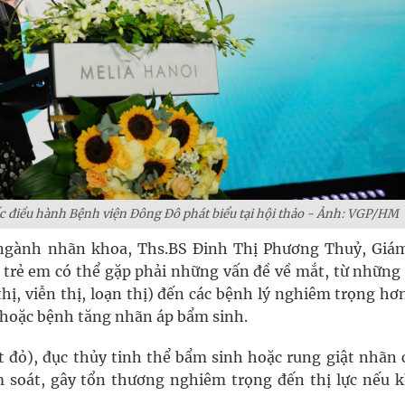
 điều hành Bệnh viện Đông Đô phát biểu tại hội thảo - Ảnh: VGP/HM
ngành nhãn khoa, Ths.BS Đinh Thị Phương Thuỷ, Giá
 trẻ em có thể gặp phải những vấn đề về mắt, từ những
hị, viễn thị, loạn thị) đến các bệnh lý nghiêm trọng h
), hoặc bệnh tăng nhãn áp bẩm sinh.
t đỏ), đục thủy tinh thể bẩm sinh hoặc rung giật nhãn 
 soát, gây tổn thương nghiêm trọng đến thị lực nếu 