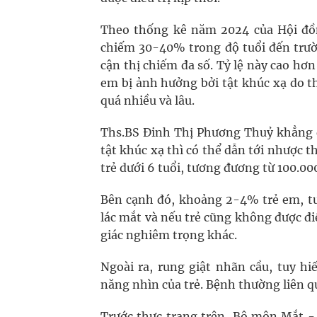
Theo thống kê năm 2024 của Hội đồn
chiếm 30-40% trong độ tuổi đến trường
cận thị chiếm đa số. Tỷ lệ này cao h
em bị ảnh hưởng bởi tật khúc xạ do t
quá nhiều và lâu.
Ths.BS Đinh Thị Phương Thuỷ khẳng đị
tật khúc xạ thì có thể dẫn tới nhược t
trẻ dưới 6 tuổi, tương đương từ 100.000
Bên cạnh đó, khoảng 2-4% trẻ em, tư
lác mắt và nếu trẻ cũng không được điề
giác nghiêm trọng khác.
Ngoài ra, rung giật nhãn cầu, tuy 
năng nhìn của trẻ. Bệnh thường liên q
Trước thực trạng trên, Bộ môn Mắt -