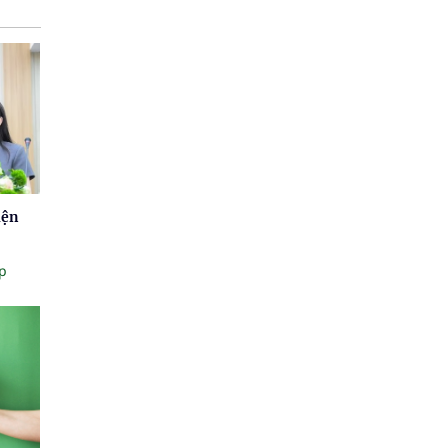
iện
p