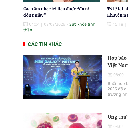
Cách âm nhạc trị liệu được “đo ni
Tỷ lệ tật k
đóng giày”
Khuyến ng
04:04
|
08/08/2026
Sức khỏe tinh
15:18
|
thần
CÁC TIN KHÁC
Họp báo 
Việt Nam
08:00
Buổi họp 
2026 đã di
trường nha
mới kết hợ
Ung thư 
04:04