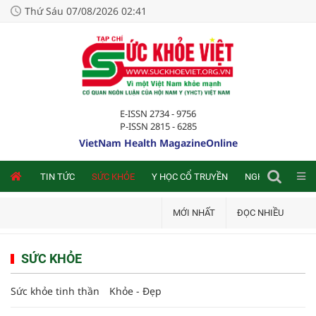
Thứ Sáu 07/08/2026 02:41
E-ISSN 2734 - 9756
P-ISSN 2815 - 6285
VietNam Health MagazineOnline
NLINE
TIN TỨC
SỨC KHỎE
Y HỌC CỔ TRUYỀN
NGHIÊN CỨU TRA
MỚI NHẤT
ĐỌC NHIỀU
SỨC KHỎE
Sức khỏe tinh thần
Khỏe - Đẹp