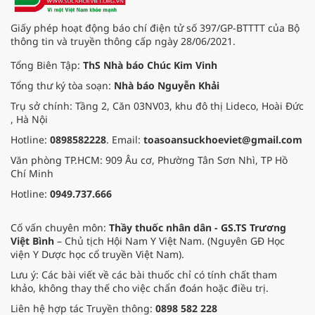
Giấy phép hoạt động báo chí điện tử số 397/GP-BTTTT của Bộ
thông tin và truyền thông cấp ngày 28/06/2021.
Tổng Biên Tập:
ThS Nhà báo Chúc Kim Vinh
Tổng thư ký tòa soạn:
Nhà báo Nguyễn Khải
Trụ sở chính: Tầng 2, Căn 03NV03, khu đô thị Lideco, Hoài Đức
, Hà Nội
Hotline:
0898582228
. Email:
toasoansuckhoeviet@gmail.com
Văn phòng TP.HCM: 909 Âu cơ, Phường Tân Sơn Nhì, TP Hồ
Chí Minh
Hotline:
0949.737.666
Cố vấn chuyên môn:
Thầy thuốc nhân dân - GS.TS Trương
Việt Bình
– Chủ tịch Hội Nam Y Việt Nam. (Nguyên GĐ Học
viện Y Dược học cổ truyền Việt Nam).
Lưu ý: Các bài viết về các bài thuốc chỉ có tính chất tham
khảo, không thay thế cho việc chẩn đoán hoặc điều trị.
Liên hệ hợp tác Truyền thông:
0898 582 228