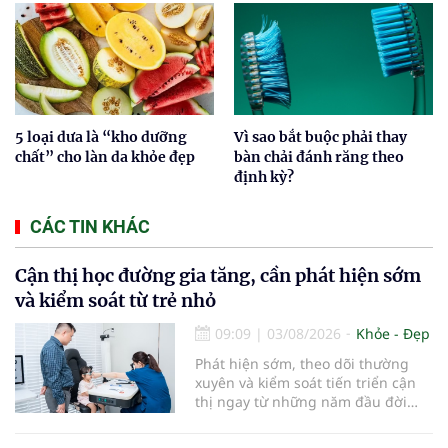
5 loại dưa là “kho dưỡng
Vì sao bắt buộc phải thay
chất” cho làn da khỏe đẹp
bàn chải đánh răng theo
định kỳ?
CÁC TIN KHÁC
Cận thị học đường gia tăng, cần phát hiện sớm
và kiểm soát từ trẻ nhỏ
09:09
|
03/08/2026
Khỏe - Đẹp
Phát hiện sớm, theo dõi thường
xuyên và kiểm soát tiến triển cận
thị ngay từ những năm đầu đời
được các chuyên gia đánh giá là
chìa khóa bảo vệ thị lực lâu dài cho