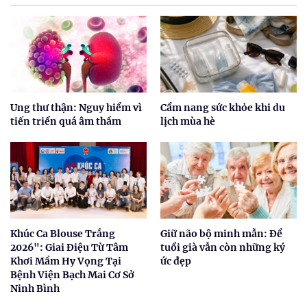
Ung thư thận: Nguy hiểm vì
Cẩm nang sức khỏe khi du
tiến triển quá âm thầm
lịch mùa hè
Khúc Ca Blouse Trắng
Giữ não bộ minh mẫn: Để
2026": Giai Điệu Từ Tâm
tuổi già vẫn còn những ký
Khơi Mầm Hy Vọng Tại
ức đẹp
Bệnh Viện Bạch Mai Cơ Sở
Ninh Bình