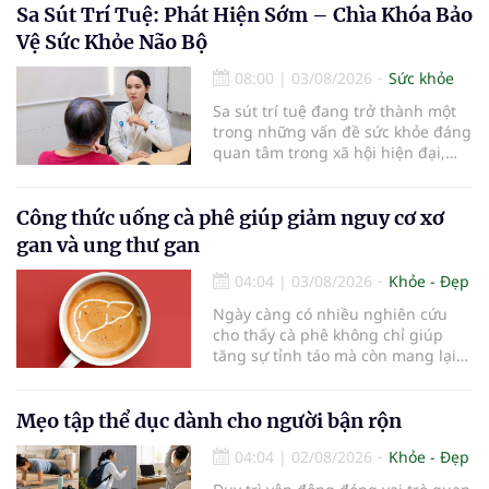
trẻ. Đây cũng là định hướng của
Sa Sút Trí Tuệ: Phát Hiện Sớm – Chìa Khóa Bảo
Trung tâm Nhãn nhi và Kiểm soát
Vệ Sức Khỏe Não Bộ
cận thị vừa được Bệnh viện Đông
Đô đưa vào hoạt động ngày 1/8.
08:00
|
03/08/2026
Sức khỏe
Sa sút trí tuệ đang trở thành một
trong những vấn đề sức khỏe đáng
quan tâm trong xã hội hiện đại,
đặc biệt ở người lớn tuổi. Theo
thống kê y khoa, hiện có hơn 55
triệu người trên thế giới đang
Công thức uống cà phê giúp giảm nguy cơ xơ
sống chung với bệnh, trong đó
gan và ung thư gan
bệnh Alzheimer chiếm khoảng 60–
70% trường hợp.
04:04
|
03/08/2026
Khỏe - Đẹp
Ngày càng có nhiều nghiên cứu
cho thấy cà phê không chỉ giúp
tăng sự tỉnh táo mà còn mang lại
lợi ích cho nhiều cơ quan trong cơ
thể, đặc biệt là gan. Đây là cơ quan
đóng vai trò lọc độc tố, chuyển hóa
Mẹo tập thể dục dành cho người bận rộn
thuốc và dự trữ nhiều vitamin,
04:04
|
02/08/2026
Khỏe - Đẹp
khoáng chất thiết yếu nhưng cũng
rất dễ bị tổn thương…