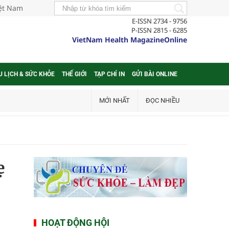
iệt Nam
E-ISSN 2734 - 9756
P-ISSN 2815 - 6285
VietNam Health MagazineOnline
U LỊCH & SỨC KHỎE
THẾ GIỚI
TẠP CHÍ IN
GỬI BÀI ONLINE
MỚI NHẤT
ĐỌC NHIỀU
ẹ
HOẠT ĐỘNG HỘI