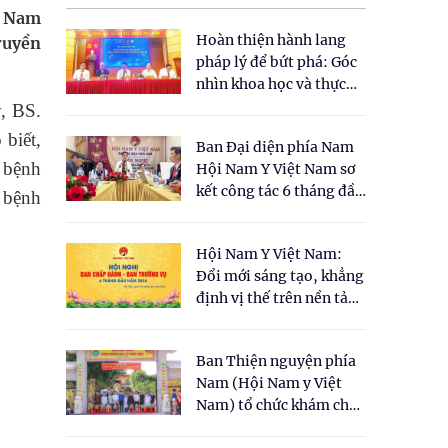
t Nam
Hoàn thiện hành lang
ruyền
pháp lý để bứt phá: Góc
nhìn khoa học và thực
tiễn tại Tọa đàm " Đề
y, BS.
xuất một số nội dung
biết,
Ban Đại diện phía Nam
cho Luật Y dược cổ
 bệnh
Hội Nam Y Việt Nam sơ
truyền Việt Nam"
kết công tác 6 tháng đầu
 bệnh
năm 2026
Hội Nam Y Việt Nam:
Đổi mới sáng tạo, khẳng
định vị thế trên nền tảng
y học cổ truyền và khoa
học hiện đại
Ban Thiện nguyện phía
Nam (Hội Nam y Việt
Nam) tổ chức khám chữa
bệnh y học cổ truyền và