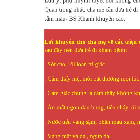
Lưu ý, phụ huynh tuyệt đối không ch
Quan trọng nhất, cha mẹ cần đưa trẻ đi 
sẫm màu- BS Khanh khuyến cáo.
Lời khuyên cho cha mẹ về các triệu
sau đây nên đưa trẻ đi khám bệnh:
. Sốt cao, rối loạn tri giác.
. Cảm thấy mệt mỏi bất thường mọi lúc
. Cảm giác chung là cảm thấy không k
. Ăn mất ngon đau bụng, tiêu chảy, ói 
. Nước tiểu vàng sậm, phân màu xám, n
. Vàng mắt và da , ngứa da.