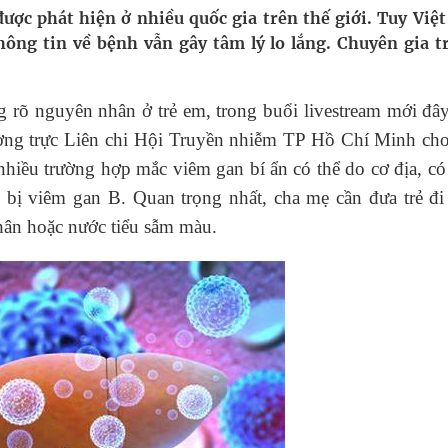
ầm
ược phát hiện ở nhiều quốc gia trên thế giới. Tuy Việ
ông tin về bệnh vẫn gây tâm lý lo lắng. Chuyên gia t
i sầu riêng 2026
nh vực cấp cứu, điều trị đột quỵ
 rõ nguyên nhân ở trẻ em, trong buổi livestream mới đâ
ng trực Liên chi Hội Truyền nhiễm TP Hồ Chí Minh cho 
ngừa ung thư
iều trường hợp mắc viêm gan bí ẩn có thể do cơ địa, có
 Máu Của Các Loài Nhân Sâm (Panax Spp.): Tổng
 bị viêm gan B. Quan trọng nhất, cha mẹ cần đưa trẻ đi
thân hoặc nước tiểu sẫm màu.
oàn quốc