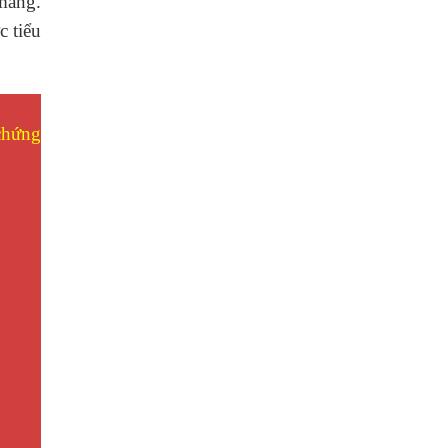
mang.
c tiểu
 chứng