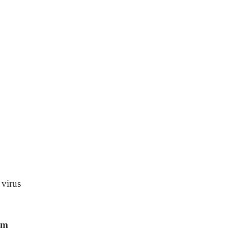
virus
ám