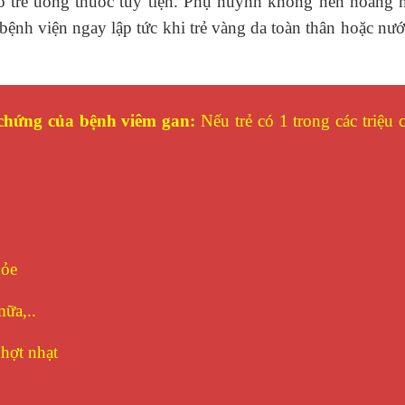
o trẻ uống thuốc tùy tiện. Phụ huynh không nên hoang 
bệnh viện ngay lập tức khi trẻ vàng da toàn thân hoặc nướ
 chứng của bệnh viêm gan:
Nếu trẻ có 1 trong các triệu
hỏe
mữa,..
hợt nhạt