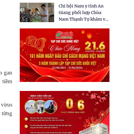
tặng quà cho 150 người
Chi hội Nam y tỉnh An
dân tại xã Tân Tập
Giang phối hợp Chùa
Nam Thạnh Tự khám và
cấp thuốc miễn phí cho
nhân dân
m gan
ò tiềm
virus
 từng