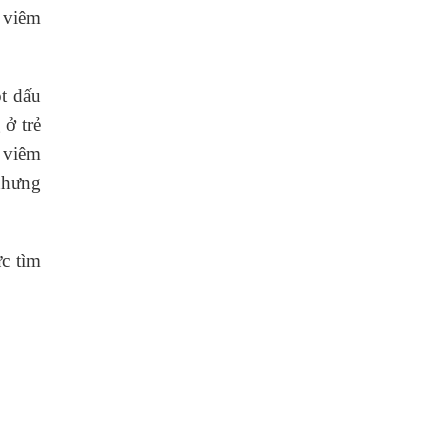
y viêm
t dấu
 ở trẻ
 viêm
nhưng
c tìm