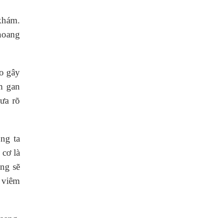
 khám.
 hoang
no gây
m gan
ưa rõ
ng ta
cơ là
ông sẽ
a viêm