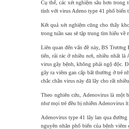
Cụ thể, các xét nghiệm sâu hơn trong
tính với virus Adeno type 41 phổ biến 
Kết quả xét nghiệm cũng cho thấy kh
trong tuần sau sẽ tập trung tìm hiểu 
Liên quan đến vấn đề này, BS Trương H
tiến, rải rác ở nhiều nơi, nhiều nhất 
virus gây bệnh, không phải ngộ độc. Đế
gây ra viêm gan cấp bất thường ở trẻ n
chắc chắn virus này đã lây cho rất nhi
Theo nghiên cứu, Adenovirus là một bệ
như mọi trẻ đều bị nhiễm Adenovirus ít 
Adenovirus type 41 lây lan qua đường
nguyên nhân phổ biến của bệnh viêm dạ