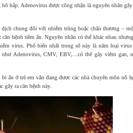
ng hô hấp. Adenovirus được công nhận là nguyên nhân gâ
 dịch chung đối với nhiễm trùng hoặc chấn thương – mộ
t căn bệnh tiềm ẩn. Nguyên nhân có thể khác nhau nhưng
iễm virus. Phổ biến nhất trong số này là năm loại virus
ác như Adenovirus, CMV, EBV,…có thể gây viêm gan, 
n bí ẩn ở trẻ em vẫn đang được các nhà chuyên môn nỗ lự
c gây ra căn bệnh này.