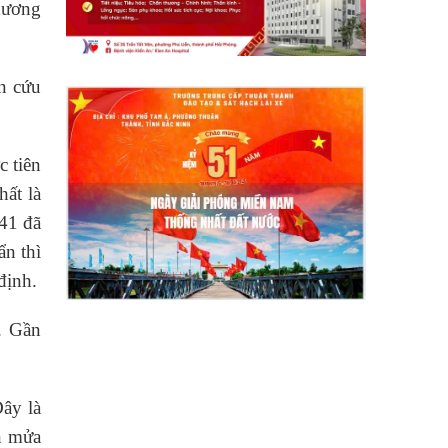
dương
n cứu
c tiên
hất là
 41 đã
ẩn thì
định.
m. Gần
ây là
ôn mửa