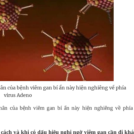
ân của bệnh viêm gan bí ẩn này hiện nghiêng về phía
virus Adeno
hân của bệnh viêm gan bí ẩn này hiện nghiêng về phía 
 cách và khi có dấu hiệu nghi ngờ viêm gan cần đi kh