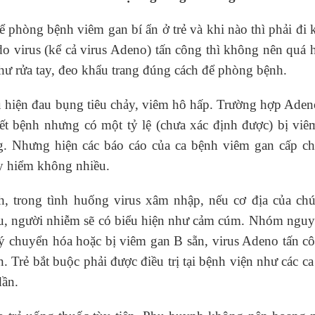
ể phòng bệnh viêm gan bí ẩn ở trẻ và khi nào thì phải đi
o virus (kể cả virus Adeno) tấn công thì không nên quá
hư rửa tay, đeo khẩu trang đúng cách để phòng bệnh.
u hiện đau bụng tiêu chảy, viêm hô hấp. Trường hợp Ade
hết bệnh nhưng có một tỷ lệ (chưa xác định được) bị viê
g. Nhưng hiện các báo cáo của ca bệnh viêm gan cấp ch
uy hiểm không nhiều.
, trong tình huống virus xâm nhập, nếu cơ địa của chú
u, người nhiễm sẽ có biểu hiện như cảm cúm. Nhóm nguy 
lý chuyển hóa hoặc bị viêm gan B sẵn, virus Adeno tấn c
 Trẻ bắt buộc phải được điều trị tại bệnh viện như các c
dần.