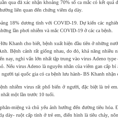
 tuần qua đã xác nhận khoảng 70% số ca mắc có kết quả 
thường liên quan đến chứng viêm dạ dày.
oảng 18% dương tính với COVID-19. Dự kiến các nghiê
về những lần phơi nhiễm và mắc COVID-19 ở các ca bệnh.
ữu Khanh cho biết, bệnh xuất hiện đầu tiên ở những nướ
là Anh. Bệnh cảnh rất giống nhau, do đó, khả năng nhiều n
n nay, nghi vấn lớn nhất tập trung vào virus Adeno type
hỏ. Nếu virus Adeno là nguyên nhân của viêm gan cấp bí 
ều người tại quốc gia có ca bệnh lưu hành- BS Khanh nhận 
nh nhiễm virus rất phổ biến ở người, đặc biệt là trẻ e
nhất một lần trước 10 tuổi.
 phân-miệng và chủ yếu ảnh hưởng đến đường tiêu hóa. Đ
 dày- ruột cấp tính ở trẻ em, điển hình là tiêu chảy, n