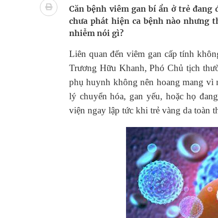
Ung thư thận: Nguy hiểm vì tiến triển quá âm th
Căn bệnh viêm gan bí ẩn ở trẻ đang đ
chưa phát hiện ca bệnh nào nhưng th
Nhiều chuỗi hoạt động lớn được diễn ra tại Lễ hộ
nhiễm nói gì?
Tiếp tục rà soát, triển khai các nhiệm vụ trong lĩ
Liên quan đến viêm gan cấp tính không
Trương Hữu Khanh, Phó Chủ tịch thườ
Súp lơ xanh mang đến hy vọng mới trong phòng 
phụ huynh không nên hoang mang vì nh
Tác Dụng Chống Kết Tập Tiểu Cầu Và Chống Đông
lý chuyển hóa, gan yếu, hoặc họ đang
viện ngay lập tức khi trẻ vàng da toàn 
Quan Bằng Chứng Dược Lý Và Cơ Chế Phân Tử
Xây dựng bản đồ mạng lưới cấp cứu ngoại viện t