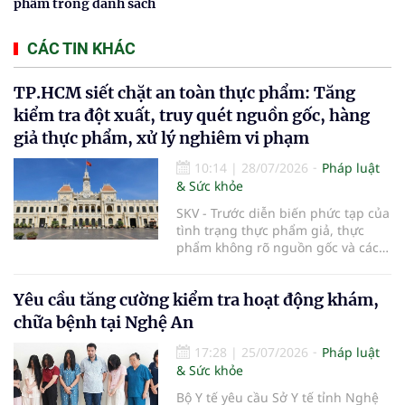
phẩm trong danh sách
CÁC TIN KHÁC
TP.HCM siết chặt an toàn thực phẩm: Tăng
kiểm tra đột xuất, truy quét nguồn gốc, hàng
giả thực phẩm, xử lý nghiêm vi phạm
10:14
|
28/07/2026
Pháp luật
& Sức khỏe
SKV - Trước diễn biến phức tạp của
tình trạng thực phẩm giả, thực
phẩm không rõ nguồn gốc và các
vi phạm trong kinh doanh thực
phẩm, UBND TP.HCM vừa ban hành
Yêu cầu tăng cường kiểm tra hoạt động khám,
kế hoạch tăng cường bảo đảm an
toàn thực phẩm trên địa bàn năm
chữa bệnh tại Nghệ An
2026. Thành phố sẽ đẩy mạnh
thanh tra, kiểm tra đột xuất, siết
17:28
|
25/07/2026
Pháp luật
chặt quản lý tại các chợ đầu mối,
& Sức khỏe
số hóa truy xuất nguồn gốc sản
Bộ Y tế yêu cầu Sở Y tế tỉnh Nghệ
phẩm và phối hợp với lực lượng