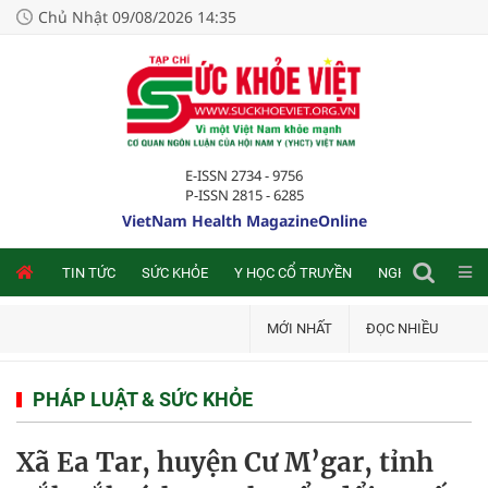
Chủ Nhật 09/08/2026 14:35
E-ISSN 2734 - 9756
P-ISSN 2815 - 6285
VietNam Health MagazineOnline
NLINE
TIN TỨC
SỨC KHỎE
Y HỌC CỔ TRUYỀN
NGHIÊN CỨU TRA
MỚI NHẤT
ĐỌC NHIỀU
PHÁP LUẬT & SỨC KHỎE
Xã Ea Tar, huyện Cư M’gar, tỉnh