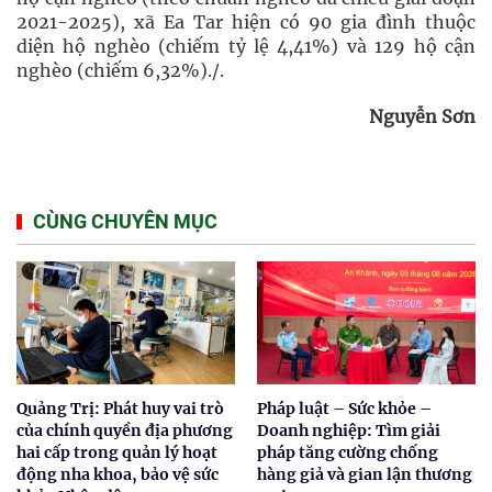
2021-2025), xã Ea Tar hiện có 90 gia đình thuộc
diện hộ nghèo (chiếm tỷ lệ 4,41%) và 129 hộ cận
nghèo (chiếm 6,32%)./.
Nguyễn Sơn
CÙNG CHUYÊN MỤC
Quảng Trị: Phát huy vai trò
Pháp luật – Sức khỏe –
của chính quyền địa phương
Doanh nghiệp: Tìm giải
hai cấp trong quản lý hoạt
pháp tăng cường chống
động nha khoa, bảo vệ sức
hàng giả và gian lận thương