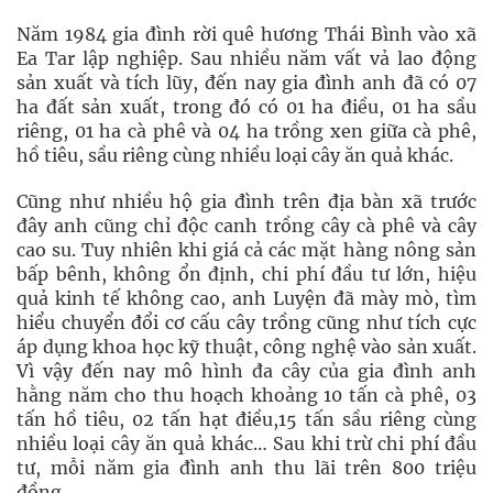
Năm 1984 gia đình rời quê hương Thái Bình vào xã
Ea Tar lập nghiệp. Sau nhiều năm vất vả lao động
sản xuất và tích lũy, đến nay gia đình anh đã có 07
ha đất sản xuất, trong đó có 01 ha điều, 01 ha sầu
riêng, 01 ha cà phê và 04 ha trồng xen giữa cà phê,
hồ tiêu, sầu riêng cùng nhiều loại cây ăn quả khác.
Cũng như nhiều hộ gia đình trên địa bàn xã trước
đây anh cũng chỉ độc canh trồng cây cà phê và cây
cao su. Tuy nhiên khi giá cả các mặt hàng nông sản
bấp bênh, không ổn định, chi phí đầu tư lớn, hiệu
quả kinh tế không cao, anh Luyện đã mày mò, tìm
hiểu chuyển đổi cơ cấu cây trồng cũng như tích cực
áp dụng khoa học kỹ thuật, công nghệ vào sản xuất.
Vì vậy đến nay mô hình đa cây của gia đình anh
hằng năm cho thu hoạch khoảng 10 tấn cà phê, 03
tấn hồ tiêu, 02 tấn hạt điều,15 tấn sầu riêng cùng
nhiều loại cây ăn quả khác… Sau khi trừ chi phí đầu
tư, mỗi năm gia đình anh thu lãi trên 800 triệu
đồng.