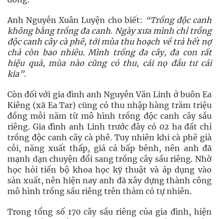
Anh Nguyễn Xuân Luyện cho biết:
“Trồng độc canh
không bằng trồng đa canh. Ngày xưa mình chỉ trồng
độc canh cây cà phê, tới mùa thu hoạch về trả hết nợ
chả còn bao nhiêu. Mình trồng đa cây, đa con rất
hiệu quả, mùa nào cũng có thu, cái nọ đầu tư cái
kia”.
Còn đối với gia đình anh Nguyễn Văn Linh ở buôn Ea
Kiêng (xã Ea Tar) cũng có thu nhập hàng trăm triệu
đồng mỗi năm từ mô hình trồng độc canh cây sầu
riêng. Gia đình anh Linh trước đây có 02 ha đất chỉ
trồng độc canh cây cà phê. Tuy nhiên khi cà phê già
cỗi, năng xuất thấp, giá cả bấp bênh, nên anh đã
mạnh dạn chuyện đổi sang trồng cây sầu riêng. Nhờ
học hỏi tiến bộ khoa học kỹ thuật và áp dụng vào
sản xuất, nên hiện nay anh đã xây dựng thành công
mô hình trồng sầu riêng trên thảm cỏ tự nhiên.
Trong tổng số 170 cây sầu riêng của gia đình, hiện