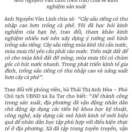
Anh Nguyễn Văn Linh (bên trái) chia sẻ kinh
nghiệm sản xuất
Anh Nguyễn Văn Linh chia sẻ:
“Cây sầu riêng có thu
nhập cao hơn trồng cà phê. Tôi đã học hỏi kinh
nghiệm của bạn bè, trao đổi, tham khảo kinh
nghiệm nhiều nơi nên xây dựng ý tưởng mô hình
trồng sầu riêng. Cây sầu riêng mùa khô thì cần nước,
mùa mưa thì yêu cầu phải ráo nước. Trên mặt đất để
cỏ cho mùa khô đất đỡ nóng, mùa mưa thì có chùm
gốc cỏ hút nước nhanh. Trong phát triển kinh tế gia
đình, trồng sầu riêng có thu nhập cao và năng suất
hơn cây cà phê”.
Trao đổi với phóng viên, bà Thái Thị Anh Hòa – Phó
Chủ tịch UBND xã Ea Tar cho biết: “
Để thành công
trong sản xuất, địa phương đã vận động nhân dân
chủ động áp dụng các tiến bộ khoa học kỹ thuật,
công nghệ, xây dựng các mô hình kinh tế mới hiệu
quả để nhân dân học tập phù hợp với điều kiện thực
tế ở địa phương. Xã đã tập trung tuyên truyền, vận