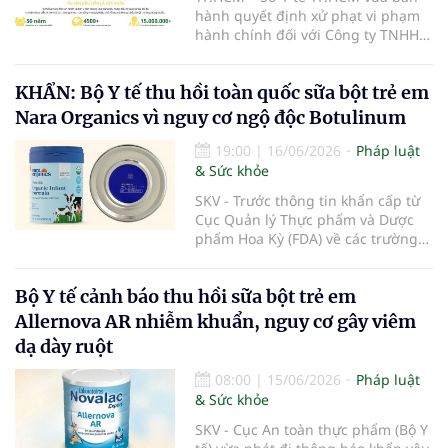
hành quyết định xử phạt vi phạm
hành chính đối với Công ty TNHH
Khớp Khỏe An Nhiên - An Dương
Vương do có hành vi cung cấp dịch
KHẨN: Bộ Y tế thu hồi toàn quốc sữa bột trẻ em
vụ khám bệnh, chữa bệnh khi chưa
được cấp giấy phép hoạt động
Nara Organics vì nguy cơ ngộ độc Botulinum
theo quy định của pháp luật.
19:00
|
16/06/2026
Pháp luật
& Sức khỏe
SKV - Trước thông tin khẩn cấp từ
Cục Quản lý Thực phẩm và Dược
phẩm Hoa Kỳ (FDA) về các trường
hợp nhiễm độc Botulinum liên
quan đến sữa bột trẻ em, Cục An
Bộ Y tế cảnh báo thu hồi sữa bột trẻ em
toàn thực phẩm (Bộ Y tế) đã liên
tiếp ban hành các công văn hỏa
Allernova AR nhiễm khuẩn, nguy cơ gây viêm
tốc yêu cầu rà soát, thu hồi triệt để
dạ dày ruột
và ngăn chặn các dòng sản phẩm
thuộc thương hiệu Nara Organics
08:00
|
15/06/2026
Pháp luật
tại thị trường Việt Nam nhằm bảo
& Sức khỏe
vệ tuyệt đối sức khỏe người tiêu
dùng.
SKV - Cục An toàn thực phẩm (Bộ Y