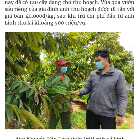
nay đã có 120 cây đang cho thu hoạch. Vừa qua vườn
sầu riêng của gia đình anh thu hoạch được 18 tấn với
giá bán 40.000đ/kg, sau khi trừ chi phí đầu tư anh
Linh thu lãi khoảng 500 triệu/vụ.