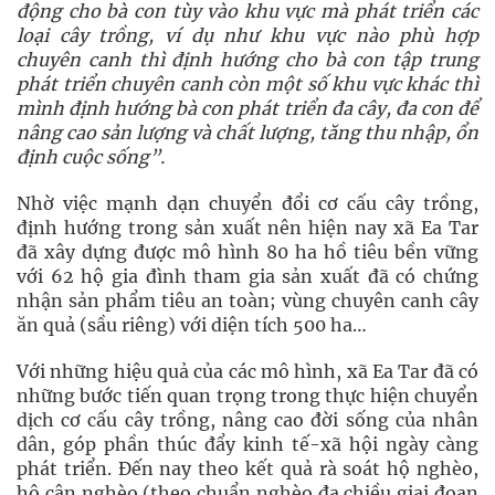
động cho bà con tùy vào khu vực mà phát triển các
loại cây trồng, ví dụ như khu vực nào phù hợp
chuyên canh thì định hướng cho bà con tập trung
phát triển chuyên canh còn một số khu vực khác thì
mình định hướng bà con phát triển đa cây, đa con để
nâng cao sản lượng và chất lượng, tăng thu nhập, ổn
định cuộc sống”.
Nhờ việc mạnh dạn chuyển đổi cơ cấu cây trồng,
định hướng trong sản xuất nên hiện nay xã Ea Tar
đã xây dựng được mô hình 80 ha hồ tiêu bền vững
với 62 hộ gia đình tham gia sản xuất đã có chứng
nhận sản phẩm tiêu an toàn; vùng chuyên canh cây
ăn quả (sầu riêng) với diện tích 500 ha…
Với những hiệu quả của các mô hình, xã Ea Tar đã có
những bước tiến quan trọng trong thực hiện chuyển
dịch cơ cấu cây trồng, nâng cao đời sống của nhân
dân, góp phần thúc đẩy kinh tế-xã hội ngày càng
phát triển. Đến nay theo kết quả rà soát hộ nghèo,
hộ cận nghèo (theo chuẩn nghèo đa chiều giai đoạn