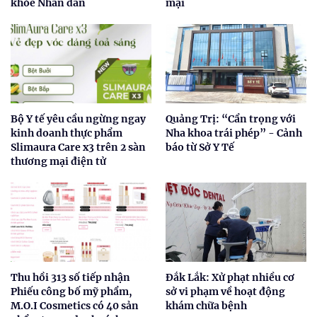
khỏe Nhân dân
mại
Bộ Y tế yêu cầu ngừng ngay
Quảng Trị: “Cẩn trọng với
kinh doanh thực phẩm
Nha khoa trái phép” - Cảnh
Slimaura Care x3 trên 2 sàn
báo từ Sở Y Tế
thương mại điện tử
Thu hồi 313 số tiếp nhận
Đắk Lắk: Xử phạt nhiều cơ
Phiếu công bố mỹ phẩm,
sở vi phạm về hoạt động
M.O.I Cosmetics có 40 sản
khám chữa bệnh