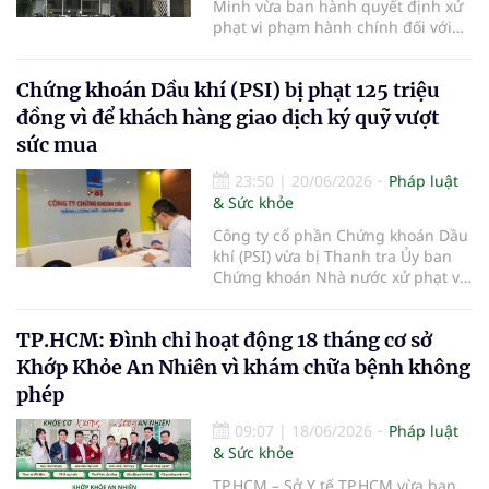
Minh vừa ban hành quyết định xử
phạt vi phạm hành chính đối với
Phòng khám Đa khoa Quốc tế Ánh
Dương thuộc Công ty Cổ phần
Chứng khoán Dầu khí (PSI) bị phạt 125 triệu
Bệnh viện Ánh Dương, với tổng số
tiền 149 triệu đồng do nhiều vi
đồng vì để khách hàng giao dịch ký quỹ vượt
phạm trong hoạt động khám, chữa
sức mua
bệnh.
23:50
|
20/06/2026
Pháp luật
& Sức khỏe
Công ty cổ phần Chứng khoán Dầu
khí (PSI) vừa bị Thanh tra Ủy ban
Chứng khoán Nhà nước xử phạt vi
phạm hành chính trong lĩnh vực
chứng khoán và thị trường chứng
TP.HCM: Đình chỉ hoạt động 18 tháng cơ sở
khoán.
Khớp Khỏe An Nhiên vì khám chữa bệnh không
phép
09:07
|
18/06/2026
Pháp luật
& Sức khỏe
TP.HCM – Sở Y tế TP.HCM vừa ban