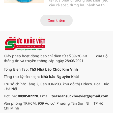
tế) vừa phát đi thông báo khẩn yêu
cầu rà soát, dừng lưu hành và thu
hồi ngay lập tức lô sản phẩm sữa
bột trẻ em Allernova AR do Pháp
sản xuất sau khi ghi nhận nhiều
Xem thêm
trường hợp trẻ gặp tác dụng phụ
nghiêm trọng về tiêu hóa.
Giấy phép hoạt động báo chí điện tử số 397/GP-BTTTT của Bộ
thông tin và truyền thông cấp ngày 28/06/2021.
Tổng Biên Tập:
ThS Nhà báo Chúc Kim Vinh
Tổng thư ký tòa soạn:
Nhà báo Nguyễn Khải
Trụ sở chính: Tầng 2, Căn 03NV03, khu đô thị Lideco, Hoài Đức
, Hà Nội
Hotline:
0898582228
. Email:
toasoansuckhoeviet@gmail.com
Văn phòng TP.HCM: 909 Âu cơ, Phường Tân Sơn Nhì, TP Hồ
Chí Minh