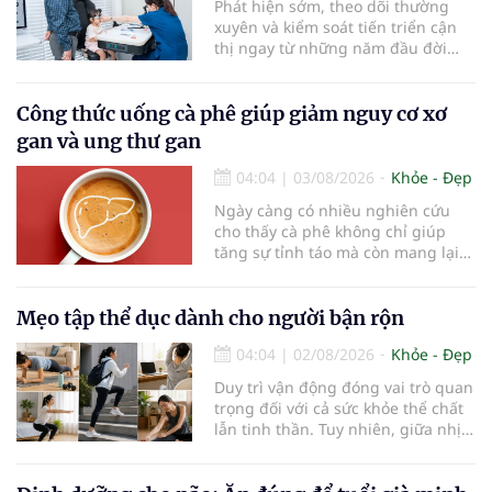
Phát hiện sớm, theo dõi thường
xuyên và kiểm soát tiến triển cận
thị ngay từ những năm đầu đời
được các chuyên gia đánh giá là
chìa khóa bảo vệ thị lực lâu dài cho
trẻ. Đây cũng là định hướng của
Công thức uống cà phê giúp giảm nguy cơ xơ
Trung tâm Nhãn nhi và Kiểm soát
gan và ung thư gan
cận thị vừa được Bệnh viện Đông
Đô đưa vào hoạt động ngày 1/8.
04:04
|
03/08/2026
Khỏe - Đẹp
Ngày càng có nhiều nghiên cứu
cho thấy cà phê không chỉ giúp
tăng sự tỉnh táo mà còn mang lại
lợi ích cho nhiều cơ quan trong cơ
thể, đặc biệt là gan. Đây là cơ quan
đóng vai trò lọc độc tố, chuyển hóa
Mẹo tập thể dục dành cho người bận rộn
thuốc và dự trữ nhiều vitamin,
04:04
|
02/08/2026
Khỏe - Đẹp
khoáng chất thiết yếu nhưng cũng
rất dễ bị tổn thương…
Duy trì vận động đóng vai trò quan
trọng đối với cả sức khỏe thể chất
lẫn tinh thần. Tuy nhiên, giữa nhịp
sống bận rộn và nhiều trách nhiệm
cần cân bằng, việc dành thời gian
cho các hoạt động tập luyện