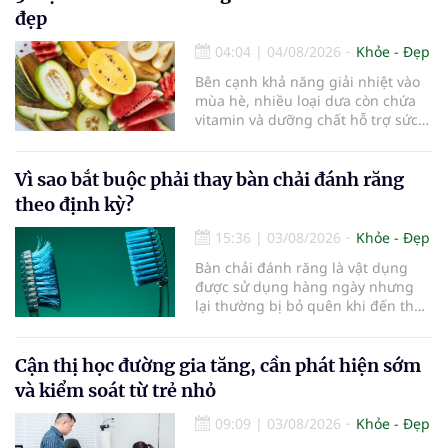
đẹp
04:04
|
04/08/2026
Khỏe - Đẹp
Bên cạnh khả năng giải nhiệt vào
mùa hè, nhiều loại dưa còn chứa
vitamin và dưỡng chất hỗ trợ sức
khỏe làn da...
Vì sao bắt buộc phải thay bàn chải đánh răng
theo định kỳ?
15:36
|
03/08/2026
Khỏe - Đẹp
Bàn chải đánh răng là vật dụng
được sử dụng hàng ngày nhưng
lại thường bị bỏ quên khi đến thời
điểm cần thay mới. Theo các
chuyên gia nha khoa, việc sử dụng
bàn chải quá lâu có thể làm giảm
Cận thị học đường gia tăng, cần phát hiện sớm
hiệu quả làm sạch và ảnh hưởng
và kiểm soát từ trẻ nhỏ
đến sức khỏe răng miệng...
09:09
|
03/08/2026
Khỏe - Đẹp