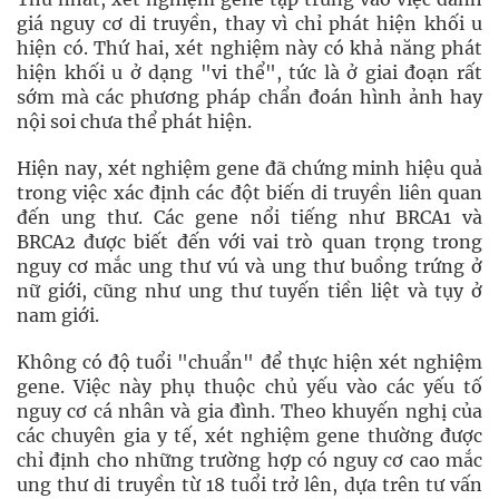
giá nguy cơ di truyền, thay vì chỉ phát hiện khối u
hiện có. Thứ hai, xét nghiệm này có khả năng phát
hiện khối u ở dạng "vi thể", tức là ở giai đoạn rất
sớm mà các phương pháp chẩn đoán hình ảnh hay
nội soi chưa thể phát hiện.
Hiện nay, xét nghiệm gene đã chứng minh hiệu quả
trong việc xác định các đột biến di truyền liên quan
đến ung thư. Các gene nổi tiếng như BRCA1 và
BRCA2 được biết đến với vai trò quan trọng trong
nguy cơ mắc ung thư vú và ung thư buồng trứng ở
nữ giới, cũng như ung thư tuyến tiền liệt và tụy ở
nam giới.
Không có độ tuổi "chuẩn" để thực hiện xét nghiệm
gene. Việc này phụ thuộc chủ yếu vào các yếu tố
nguy cơ cá nhân và gia đình. Theo khuyến nghị của
các chuyên gia y tế, xét nghiệm gene thường được
chỉ định cho những trường hợp có nguy cơ cao mắc
ung thư di truyền từ 18 tuổi trở lên, dựa trên tư vấn