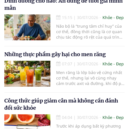
Dinh dưỡng cho não: Ăn đúng để tuổi già minh
thường trở thành một thách thức
mẫn
không nhỏ…
15:15
|
30/07/2026
Khỏe - Đẹp
Não bộ là “trung tâm chỉ huy” của
cơ thể, đồng thời cũng là cơ quan
chịu tác động rõ rệt của quá trình
lão hóa. Một chế độ dinh dưỡng
khoa học, kết hợp lối sống lành
mạnh, có thể góp phần bảo vệ tế
Những thực phẩm gây hại cho men răng
bào thần kinh, duy trì trí nhớ và
07:07
|
30/07/2026
Khỏe - Đẹp
giúp NCT sống minh mẫn, tự chủ
lâu hơn.
Men răng là lớp bảo vệ cứng nhất
cơ thể, nhưng lại vô cùng nhạy
cảm trước axit và đường. khi độ pH
trong miệng giảm xuống dưới 5,5,
men răng sẽ bắt đầu mềm đi, mở
đường cho vi khuẩn tấn công và
Công thức giúp giảm cân mà không cần đánh
dẫn đến mòn men răng, sâu răng.
đổi sức khỏe
Dưới đây là những thực phẩm gây
hại cho men răng.
04:04
|
30/07/2026
Khỏe - Đẹp
Trước khi áp dụng bất kỳ phương