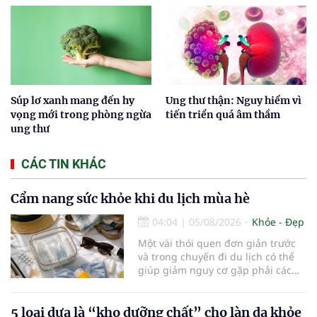
Súp lơ xanh mang đến hy
Ung thư thận: Nguy hiểm vì
vọng mới trong phòng ngừa
tiến triển quá âm thầm
ung thư
CÁC TIN KHÁC
Cẩm nang sức khỏe khi du lịch mùa hè
04:04
|
05/08/2026
Khỏe - Đẹp
Một vài thói quen đơn giản trước
và trong chuyến đi du lịch có thể
giúp giảm nguy cơ gặp phải các
vấn đề sức khỏe, từ đó tận hưởng
kỳ nghỉ một cách thoải mái hơn...
5 loại dưa là “kho dưỡng chất” cho làn da khỏe