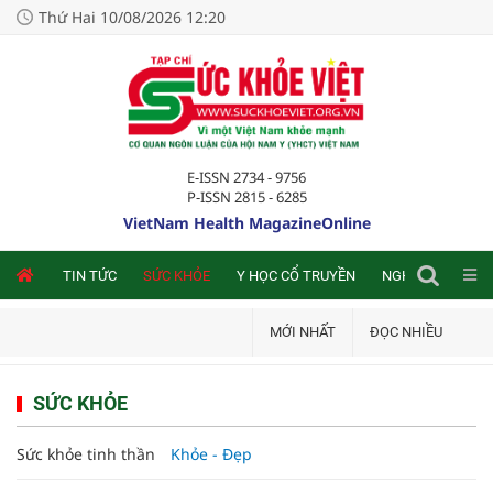
Thứ Hai 10/08/2026 12:20
E-ISSN 2734 - 9756
P-ISSN 2815 - 6285
VietNam Health MagazineOnline
NLINE
TIN TỨC
SỨC KHỎE
Y HỌC CỔ TRUYỀN
NGHIÊN CỨU TRA
MỚI NHẤT
ĐỌC NHIỀU
SỨC KHỎE
Sức khỏe tinh thần
Khỏe - Đẹp