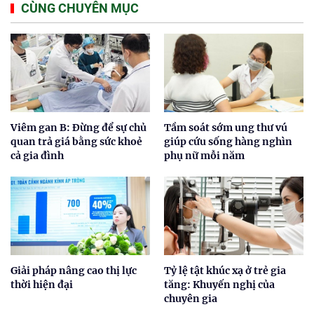
CÙNG CHUYÊN MỤC
Viêm gan B: Đừng để sự chủ
Tầm soát sớm ung thư vú
quan trả giá bằng sức khoẻ
giúp cứu sống hàng nghìn
cả gia đình
phụ nữ mỗi năm
Giải pháp nâng cao thị lực
Tỷ lệ tật khúc xạ ở trẻ gia
thời hiện đại
tăng: Khuyến nghị của
chuyên gia