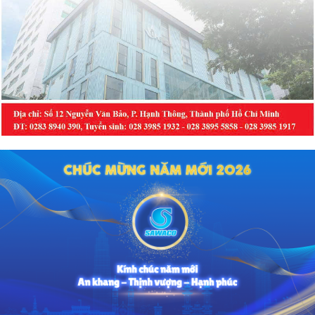
trạng rám má, đáp ứng xu hướng
cá thể hóa trong chăm sóc da hiện
nay cho các bác sĩ và người tiêu
dùng.