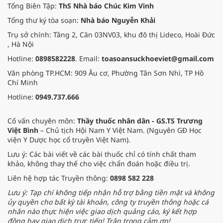
Tổng Biên Tập:
ThS Nhà báo Chúc Kim Vinh
Tổng thư ký tòa soạn:
Nhà báo Nguyễn Khải
Trụ sở chính: Tầng 2, Căn 03NV03, khu đô thị Lideco, Hoài Đức
, Hà Nội
Hotline:
0898582228
. Email:
toasoansuckhoeviet@gmail.com
Văn phòng TP.HCM: 909 Âu cơ, Phường Tân Sơn Nhì, TP Hồ
Chí Minh
Hotline:
0949.737.666
Cố vấn chuyên môn:
Thầy thuốc nhân dân - GS.TS Trương
Việt Bình
– Chủ tịch Hội Nam Y Việt Nam. (Nguyên GĐ Học
viện Y Dược học cổ truyền Việt Nam).
Lưu ý: Các bài viết về các bài thuốc chỉ có tính chất tham
khảo, không thay thế cho việc chẩn đoán hoặc điều trị.
Liên hệ hợp tác Truyền thông:
0898 582 228
Lưu ý: Tạp chí không tiếp nhận hỗ trợ bằng tiền mặt và không
ủy quyền cho bất kỳ tài khoản, công ty truyền thông hoặc cá
nhân nào thực hiện việc giao dịch quảng cáo, ký kết hợp
đồng hay giao dịch trực tiếp! Trân trọng cảm ơn!