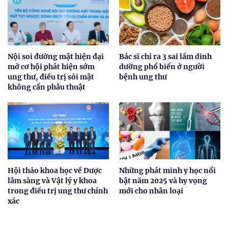
Nội soi đường mật hiện đại
Bác sĩ chỉ ra 3 sai lầm dinh
mở cơ hội phát hiện sớm
dưỡng phổ biến ở người
ung thư, điều trị sỏi mật
bệnh ung thư
không cần phẫu thuật
Hội thảo khoa học về Dược
Những phát minh y học nổi
lâm sàng và Vật lý y khoa
bật năm 2025 và hy vọng
trong điều trị ung thư chính
mới cho nhân loại
xác