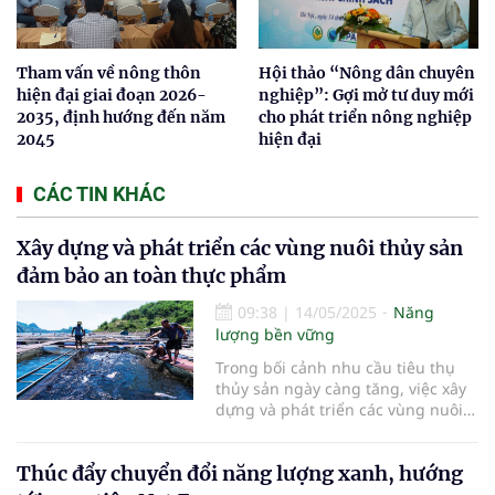
Tham vấn về nông thôn
Hội thảo “Nông dân chuyên
hiện đại giai đoạn 2026-
nghiệp”: Gợi mở tư duy mới
2035, định hướng đến năm
cho phát triển nông nghiệp
2045
hiện đại
CÁC TIN KHÁC
Xây dựng và phát triển các vùng nuôi thủy sản
đảm bảo an toàn thực phẩm
09:38
|
14/05/2025
Năng
lượng bền vững
Trong bối cảnh nhu cầu tiêu thụ
thủy sản ngày càng tăng, việc xây
dựng và phát triển các vùng nuôi
thủy sản đảm bảo an toàn thực
phẩm trở thành yếu tố then chốt
Thúc đẩy chuyển đổi năng lượng xanh, hướng
để bảo vệ sức khỏe người tiêu
dùng và duy trì sự phát triển bền