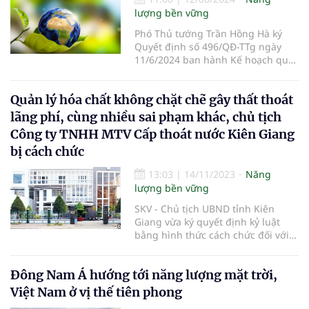
lượng bền vững
Phó Thủ tướng Trần Hồng Hà ký
Quyết định số 496/QĐ-TTg ngày
11/6/2024 ban hành Kế hoạch quốc
gia về quản lý, loại trừ các chất làm
suy giảm tầng ozon, chất gây hiệu
Quản lý hóa chất không chặt chẽ gây thất thoát
ứng nhà kính được kiểm soát.
lãng phí, cùng nhiều sai phạm khác, chủ tịch
Công ty TNHH MTV Cấp thoát nước Kiên Giang
bị cách chức
13:03
|
14/11/2023
Năng
lượng bền vững
SKV - Chủ tịch UBND tỉnh Kiên
Giang vừa ký quyết định kỷ luật
bằng hình thức cách chức đối với
ông Nguyễn Hữu Hoài Phương,
Chủ tịch Công ty TNHH MTV Cấp
Đông Nam Á hướng tới năng lượng mặt trời,
thoát nước Kiên Giang do để xảy ra
nhiều sai phạm.
Việt Nam ở vị thế tiên phong