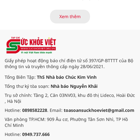
trường học mà chỉ là chưa ưu tiên
phát triển ngay.
Xem thêm
Giấy phép hoạt động báo chí điện tử số 397/GP-BTTTT của Bộ
thông tin và truyền thông cấp ngày 28/06/2021.
Tổng Biên Tập:
ThS Nhà báo Chúc Kim Vinh
Tổng thư ký tòa soạn:
Nhà báo Nguyễn Khải
Trụ sở chính: Tầng 2, Căn 03NV03, khu đô thị Lideco, Hoài Đức
, Hà Nội
Hotline:
0898582228
. Email:
toasoansuckhoeviet@gmail.com
Văn phòng TP.HCM: 909 Âu cơ, Phường Tân Sơn Nhì, TP Hồ
Chí Minh
Hotline:
0949.737.666