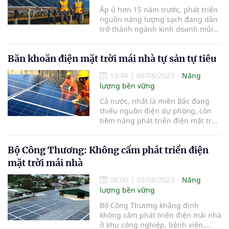
Ấp ủ hơn 15 năm trước, phát triển
nguồn năng lượng sạch đang dần
trở thành ngành kinh doanh mũi
nhọn của Công ty Cổ phần Tập
đoàn T&T (Tập đoàn T&T). Tầm nhìn
Băn khoăn điện mặt trời mái nhà tự sản tự tiêu
xa trông rộng, nắm bắt kịp thời xu
thế phát triển của thế giới, Tập
13:46
|
08/08/2023
Năng
đoàn T&T đã sớm hoạch định chiến
lượng bền vững
lược phát triển các dự án năng
lượng tái tạo, điện khí, cảng và
Cả nước, nhất là miền Bắc đang
trung tâm khí LNG đến năm 2030
thiếu nguồn điện dự phòng, còn
và tầm nhìn đến 2045 phù hợp với
tiềm năng phát triển điện mặt trời
chiến lược và quy hoạch năng
mái nhà tự sản, tự tiêu rất lớn.
lượng quốc gia.
Bộ Công Thương: Không cấm phát triển điện
mặt trời mái nhà
08:00
|
05/08/2023
Năng
lượng bền vững
Bộ Công Thương khẳng định
không cấm phát triển điện mái nhà
ở khu công nghiệp, bệnh viện,