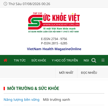
Thứ Sáu 07/08/2026 00:26
E-ISSN 2734 - 9756
P-ISSN 2815 - 6285
VietNam Health MagazineOnline
NLINE
TIN TỨC
SỨC KHỎE
Y HỌC CỔ TRUYỀN
NGHIÊN CỨU TRA
MỚI NHẤT
ĐỌC NHIỀU
MÔI TRƯỜNG & SỨC KHỎE
Năng lượng bền vững
Môi trường xanh