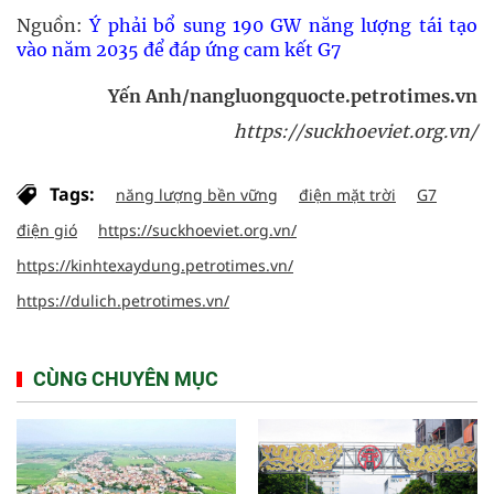
Nguồn:
Ý phải bổ sung 190 GW năng lượng tái tạo
vào năm 2035 để đáp ứng cam kết G7
Yến Anh/nangluongquocte.petrotimes.vn
https://suckhoeviet.org.vn/
Tags:
năng lượng bền vững
điện mặt trời
G7
điện gió
https://suckhoeviet.org.vn/
https://kinhtexaydung.petrotimes.vn/
https://dulich.petrotimes.vn/
CÙNG CHUYÊN MỤC