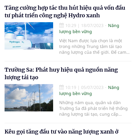
nhà. Đây là một trong những nội
Tăng cường hợp tác thu hút hiệu quả vốn đầu
dung tại Nghị quyết số 98 về thí
điểm một số cơ chế, chính sách
tư phát triển công nghệ Hydro xanh
đặc thù phát triển TP Hồ Chí M
10:29
|
18/07/2023
Năng
lượng bền vững
Việt Nam được lựa chọn là một
trong những Trung tâm tái tạo
năng lượng của thế giới. Để cam
kết thực hiện phát thải ròng bằng
không vào năm 2050 (Net zezo),
Trường Sa: Phát huy hiệu quả nguồn năng
Việt Nam cần tích cực tham gia các
diễn đàn, hội nghị lớn của khu vực
lượng tái tạo
và thế giới về năng lượng tá
10:19
|
05/07/2023
Năng
lượng bền vững
Những năm qua, quân và dân
Trường Sa đã phát triển hệ thống
năng lượng tái tạo, cung cấp
nguồn năng lượng sạch phục vụ
công tác sẵn sàng chiến đấu, sản
Kêu gọi tăng đầu tư vào năng lượng xanh ở
xuất và sinh hoạt, góp phần bảo vệ