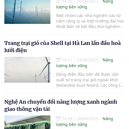
14:36
|
26/06/2023
Năng
lượng bền vững
Một nhóm các nhà nghiên cứu từ
năm công ty và một trường đại học
Nhật Bản sẽ bắt đầu thử nghiệm
tuabin gió trục nổi thế hệ mới. Dự
kiến nếu mô hình thành công sẽ
Trang trại gió của Shell tại Hà Lan lần đầu hoà
cắt giảm một nửa chi phí xây dựng
các trụ điện gió cố định ngoài khơi.
lưới điện
14:11
|
23/06/2023
Năng
lượng bền vững
Dòng điện đầu tiên đã được sản
xuất từ ​​trang trại gió ngoài khơi
Hollandse Kust Noord, các công ty
điều hành dự án này cho biết hôm
thứ Hai 19/6.
Nghệ An chuyển đổi năng lượng xanh ngành
giao thông vận tải
14:49
|
20/06/2023
Năng
lượng bền vững