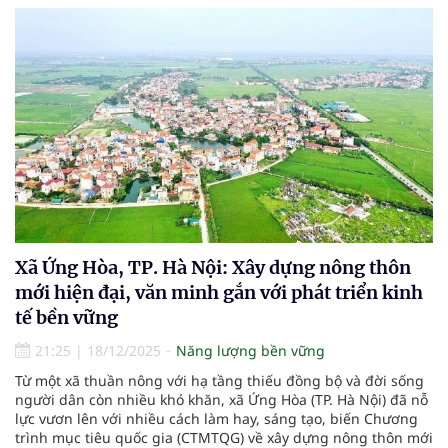
Xã Ứng Hòa, TP. Hà Nội: Xây dựng nông thôn
mới hiện đại, văn minh gắn với phát triển kinh
tế bền vững
21:25
|
18/12/2025
Năng lượng bền vững
Từ một xã thuần nông với hạ tầng thiếu đồng bộ và đời sống
người dân còn nhiều khó khăn, xã Ứng Hòa (TP. Hà Nội) đã nỗ
lực vươn lên với nhiều cách làm hay, sáng tạo, biến Chương
trình mục tiêu quốc gia (CTMTQG) về xây dựng nông thôn mới