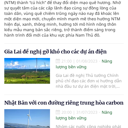
(NTM) thành “cú hích” để thay đổi diện mạo quê hương. Nhờ
sự quyết tâm của các cấp lãnh đạo cùng sự đồng lòng của
toàn dân, vùng quê chiêm trũng ngày nào nay đã khoác lên
một diện mạo mới, chuyển mình mạnh mẽ theo hướng NTM
hiện đại, xanh, thông minh, hướng tới mô hình nông thôn
kiểu mẫu mang bản sắc riêng, trở thành điểm sáng trong
hành trình đổi mới của khu vực phía Nam Thủ đô.
Gia Lai đề nghị gỡ khó cho các dự án điện
21:00
|
01/08/2023
Năng
lượng bền vững
Gia Lai đề nghị Thủ tướng Chính
phủ chỉ đạo các đơn vị hướng dẫn
nhà đầu tư dự án điện mặt trời,
điện gió trong quá trình đàm phán
giá điện để có thể sớm đưa vào
Nhật Bản với con đường riêng trung hòa carbon
vận hành.
20:00
|
31/07/2023
Năng
lượng bền vững
Nhóm các nước công nghiệp phát