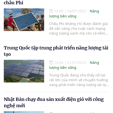
môi trường trong lành nơi đảo xa.
châu Phi
19:00
|
04/07/2023
Năng
lượng bền vững
Châu Phi không chỉ được đánh giá
đã sẵn sàng cho cuộc cách mạng
năng lượng xanh mà còn có tiềm
năng rất lớn về phát triển năng
lượng tái tạo. Chủ tịch được chỉ
Trung Quốc tập trung phát triển năng lượng tái
định của Hội nghị lần thứ 28 Các
bên tham gia Công ước khung của
tạo
Liên hợp quốc về biến đổi khí
15:04
|
01/07/2023
Năng
lượng bền vững
Trung Quốc đang cho thấy nỗ lực
rất lớn của mình về chuyển hướng
sang phát triển năng lượng tái tạo
để dần thay thế cho năng lượng
hóa thạch.
Nhật Bản chạy đua sản xuất điện gió với công
nghệ mới