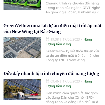
Chương trình về chuyển đổi năng
lượng xanh của ngành GTVT Nghệ
An gồm 2 giai đoạn, 8 nhiệm vụ và
đến 2050, 100% phương tiện giao
thông đường bộ chuyển đổi sang
GreenYellow mua lại dự án điện mặt trời áp mái
sử dụng điện, năng lượng xanh.
của New Wing tại Bắc Giang
19:38
|
17/06/2023
Năng
lượng bền vững
GreenYellow ký kết thỏa thuận đầu
tư dự án điện mặt trời áp mái cho
Công ty TNHH New Wing
Interconnect Technology (New
Wing), công ty con thuộc sở hữu
Đức đẩy nhanh lộ trình chuyển đổi năng lượng
của Tập đoàn Foxconn.
09:46
|
17/06/2023
Năng
lượng bền vững
Liên minh cầm quyền ở Ðức gồm
các đảng Dân chủ Xã hội (SPD),
đảng Xanh và đảng Dân chủ Tự do