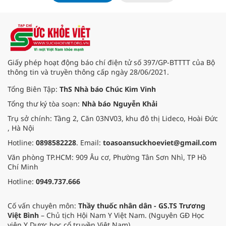
đánh giá cho vùng duyên hải
Giấy phép hoạt động báo chí điện tử số 397/GP-BTTTT của Bộ
thông tin và truyền thông cấp ngày 28/06/2021.
Tổng Biên Tập:
ThS Nhà báo Chúc Kim Vinh
Tổng thư ký tòa soạn:
Nhà báo Nguyễn Khải
Trụ sở chính: Tầng 2, Căn 03NV03, khu đô thị Lideco, Hoài Đức
, Hà Nội
Hotline:
0898582228
. Email:
toasoansuckhoeviet@gmail.com
Văn phòng TP.HCM: 909 Âu cơ, Phường Tân Sơn Nhì, TP Hồ
Chí Minh
Hotline:
0949.737.666
Cố vấn chuyên môn:
Thầy thuốc nhân dân - GS.TS Trương
Việt Bình
– Chủ tịch Hội Nam Y Việt Nam. (Nguyên GĐ Học
viện Y Dược học cổ truyền Việt Nam).