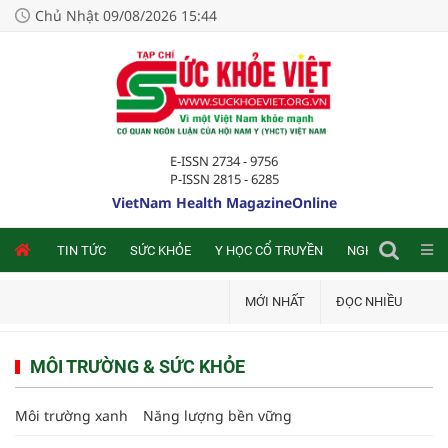
Chủ Nhật 09/08/2026 15:44
E-ISSN 2734 - 9756
P-ISSN 2815 - 6285
VietNam Health MagazineOnline
NLINE
TIN TỨC
SỨC KHỎE
Y HỌC CỔ TRUYỀN
NGHIÊN CỨU TRA
MỚI NHẤT
ĐỌC NHIỀU
MÔI TRƯỜNG & SỨC KHỎE
Môi trường xanh
Năng lượng bền vững