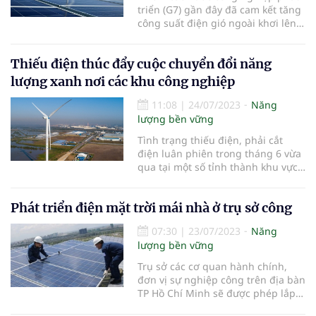
triển (G7) gần đây đã cam kết tăng
công suất điện gió ngoài khơi lên
150 gigawatt và điện năng lượng
mặt trời lên hơn 1 terawatt vào
Thiếu điện thúc đẩy cuộc chuyển đổi năng
năm 2030. Nhưng một số điều
khoản đã bị giảm bớt do những
lượng xanh nơi các khu công nghiệp
bất đồng giữa Nhật Bản - Chủ tịch
11:08
|
24/07/2023
Năng
lượng bền vững
Tình trạng thiếu điện, phải cắt
điện luân phiên trong tháng 6 vừa
qua tại một số tỉnh thành khu vực
phía Bắc đã thúc đẩy các nhà máy,
khu công nghiệp phải tính đến
Phát triển điện mặt trời mái nhà ở trụ sở công
chuyện chuyển hướng từ sử dụng
năng lượng truyền thống sang
07:30
|
23/07/2023
Năng
năng lượng tái tạo. Việc chuyển
lượng bền vững
Trụ sở các cơ quan hành chính,
đơn vị sự nghiệp công trên địa bàn
TP Hồ Chí Minh sẽ được phép lắp
đặt hệ thống điện mặt trời mái