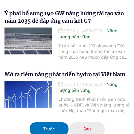
(FDP) đã nhất trí ngay trong tuần
này sẽ thảo luận tại Quốc hội về
Ý phải bổ sung 190 GW năng lượng tái tạo vào
việc sửa đổi Ðạo luật Năng lượng
cho các tòa nhà (GEG).
năm 2035 để đáp ứng cam kết G7
07:36
|
14/06/2023
Năng
lượng bền vững
Ý cần bổ sung 190 gigawatt (GW)
công suất năng lượng tái tạo vào
năm 2035 nếu muốn đáp ứng cam
kết của G7 nhằm đạt được hệ
thống điện gần như phát thải
Mở ra tiềm năng phát triển hydro tại Việt Nam
bằng không trong thập kỷ tới, Tổ
chức nghiên cứu biến đổi khí hậu
21:54
|
12/06/2023
Năng
ECCO và công ty tư vấn Artelys cho
lượng bền vững
bi
Chương trình Phát triển Liên hợp
quốc (UNDP) và Viện Năng lượng tổ
chức Hội thảo “Đánh giá toàn diện
về sản xuất hydro xanh từ các
nguồn năng lượng mặt trời, năng
lượng gió và tiềm năng sử dụng tại
Trước
Sau
Việt Nam”, trong đó trọng tâm