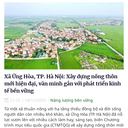
Xã Ứng Hòa, TP. Hà Nội: Xây dựng nông thôn
mới hiện đại, văn minh gắn với phát triển kinh
tế bền vững
21:25
|
18/12/2025
Năng lượng bền vững
Từ một xã thuần nông với hạ tầng thiếu đồng bộ và đời sống
người dân còn nhiều khó khăn, xã Ứng Hòa (TP. Hà Nội) đã nỗ
lực vươn lên với nhiều cách làm hay, sáng tạo, biến Chương
trình mục tiêu quốc gia (CTMTQG) về xây dựng nông thôn mới