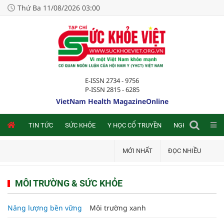
Thứ Ba 11/08/2026 03:00
E-ISSN 2734 - 9756
P-ISSN 2815 - 6285
VietNam Health MagazineOnline
NLINE
TIN TỨC
SỨC KHỎE
Y HỌC CỔ TRUYỀN
NGHIÊN CỨU TRA
MỚI NHẤT
ĐỌC NHIỀU
MÔI TRƯỜNG & SỨC KHỎE
Năng lượng bền vững
Môi trường xanh