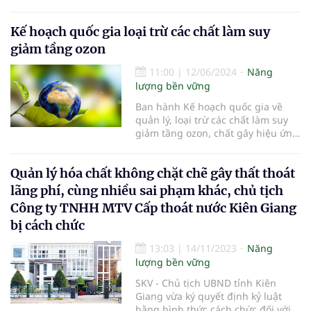
cứu sống được nhiều người và
chống biến đổi khí hậu.
Kế hoạch quốc gia loại trừ các chất làm suy
giảm tầng ozon
11:00
|
12/06/2024
Năng
lượng bền vững
Ban hành Kế hoạch quốc gia về
quản lý, loại trừ các chất làm suy
giảm tầng ozon, chất gây hiệu ứng
nhà kính được kiểm soát.
Quản lý hóa chất không chặt chẽ gây thất thoát
lãng phí, cùng nhiều sai phạm khác, chủ tịch
Công ty TNHH MTV Cấp thoát nước Kiên Giang
bị cách chức
13:03
|
14/11/2023
Năng
lượng bền vững
SKV - Chủ tịch UBND tỉnh Kiên
Giang vừa ký quyết định kỷ luật
bằng hình thức cách chức đối với