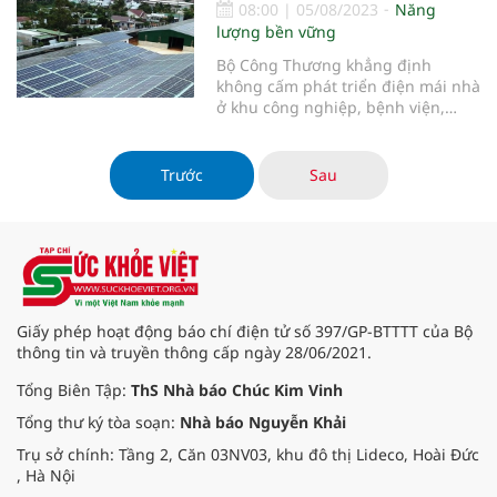
08:00
|
05/08/2023
Năng
lượng bền vững
Bộ Công Thương khẳng định
không cấm phát triển điện mái nhà
ở khu công nghiệp, bệnh viện,
trường học mà chỉ là chưa ưu tiên
phát triển ngay.
Trước
Sau
Giấy phép hoạt động báo chí điện tử số 397/GP-BTTTT của Bộ
thông tin và truyền thông cấp ngày 28/06/2021.
Tổng Biên Tập:
ThS Nhà báo Chúc Kim Vinh
Tổng thư ký tòa soạn:
Nhà báo Nguyễn Khải
Trụ sở chính: Tầng 2, Căn 03NV03, khu đô thị Lideco, Hoài Đức
, Hà Nội