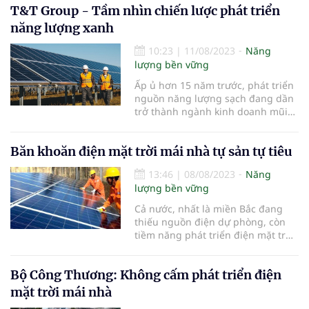
T&T Group - Tầm nhìn chiến lược phát triển
mới cho ngành năng lượng và
ngành khai khoáng Việt Nam hiệu
năng lượng xanh
quả hơn, bền vững hơn.
10:23
|
11/08/2023
Năng
lượng bền vững
Ấp ủ hơn 15 năm trước, phát triển
nguồn năng lượng sạch đang dần
trở thành ngành kinh doanh mũi
nhọn của Công ty Cổ phần Tập
đoàn T&T (Tập đoàn T&T).
Băn khoăn điện mặt trời mái nhà tự sản tự tiêu
13:46
|
08/08/2023
Năng
lượng bền vững
Cả nước, nhất là miền Bắc đang
thiếu nguồn điện dự phòng, còn
tiềm năng phát triển điện mặt trời
mái nhà tự sản, tự tiêu rất lớn.
Bộ Công Thương: Không cấm phát triển điện
mặt trời mái nhà