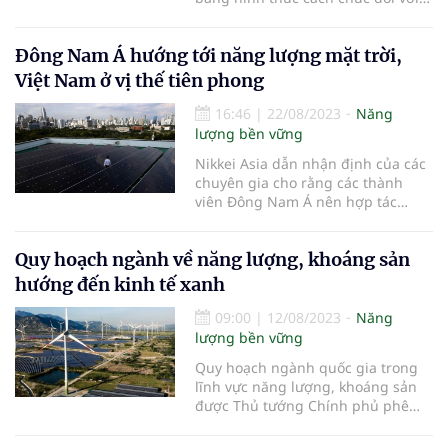
ông Nguyễn Hữu Hoài Phương,
Chủ tịch Công ty TNHH MTV Cấp
Đông Nam Á hướng tới năng lượng mặt trời,
thoát nước Kiên Giang do để xảy ra
nhiều sai phạm.
Việt Nam ở vị thế tiên phong
16:46
|
22/08/2023
Năng
lượng bền vững
Nikkei Asia dẫn nhận định của các
chuyên gia cho rằng các thành
viên Đông Nam Á nên hợp tác
cùng nhau để đưa khu vực trở
thành trung tâm sản xuất năng
Quy hoạch ngành về năng lượng, khoáng sản
lượng mặt trời.
hướng đến kinh tế xanh
09:00
|
12/08/2023
Năng
lượng bền vững
Quy hoạch ngành quốc gia trong
lĩnh vực năng lượng, khoáng sản
được Thủ tướng Chính phủ phê
duyệt có ý nghĩa đặc biệt quan
trọng, mở ra không gian phát triển