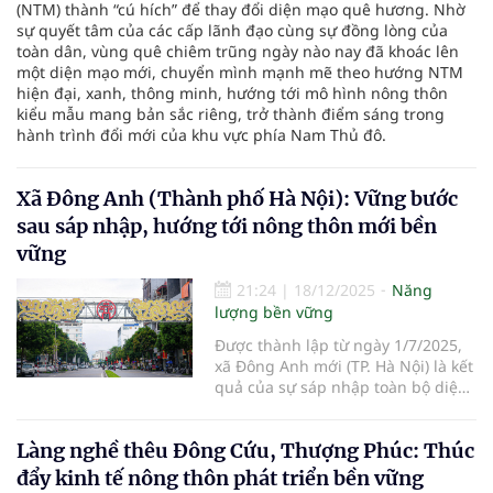
(NTM) thành “cú hích” để thay đổi diện mạo quê hương. Nhờ
sự quyết tâm của các cấp lãnh đạo cùng sự đồng lòng của
toàn dân, vùng quê chiêm trũng ngày nào nay đã khoác lên
một diện mạo mới, chuyển mình mạnh mẽ theo hướng NTM
hiện đại, xanh, thông minh, hướng tới mô hình nông thôn
kiểu mẫu mang bản sắc riêng, trở thành điểm sáng trong
hành trình đổi mới của khu vực phía Nam Thủ đô.
Xã Đông Anh (Thành phố Hà Nội): Vững bước
sau sáp nhập, hướng tới nông thôn mới bền
vững
21:24
|
18/12/2025
Năng
lượng bền vững
Được thành lập từ ngày 1/7/2025,
xã Đông Anh mới (TP. Hà Nội) là kết
quả của sự sáp nhập toàn bộ diện
tích, dân số của các xã Cổ Loa,
Đông Hội, Mai Lâm; phần lớn các
Làng nghề thêu Đông Cứu, Thượng Phúc: Thúc
xã Uy Nỗ, Việt Hùng, Dục Tú, Xuân
Canh; một phần thị trấn Đông Anh
đẩy kinh tế nông thôn phát triển bền vững
và một phần đất của các xã Vĩnh