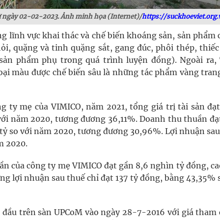
từ ngày 02-02-2023. Ảnh minh họa (Internet)/
https://suckhoeviet.org.
g lĩnh vực khai thác và chế biến khoáng sản, sản phẩm 
, quặng và tinh quặng sắt, gang đúc, phôi thép, thiếc 
 (sản phẩm phụ trong quá trình luyện đồng). Ngoài ra,
ại màu được chế biến sâu là những tác phẩm vàng trang
 ty mẹ của VIMICO, năm 2021, tổng giá trị tài sản đạt
 với năm 2020, tương đương 36,11%. Doanh thu thuần đạ
n tỷ so với năm 2020, tương đương 30,96%. Lợi nhuận sau
ăm 2020.
n của công ty mẹ VIMICO đạt gần 8,6 nghìn tỷ đồng, ca
ng lợi nhuận sau thuế chỉ đạt 137 tỷ đồng, bằng 43,35% 
n đầu trên sàn UPCoM vào ngày 28-7-2016 với giá tham 