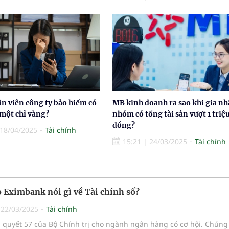
n viên công ty bảo hiểm có
MB kinh doanh ra sao khi gia n
một chỉ vàng?
nhóm có tổng tài sản vượt 1 triệu
đồng?
18/04/2025
Tài chính
15:21
|
24/03/2025
Tài chính
 Eximbank nói gì về Tài chính số?
|
22/03/2025
Tài chính
quyết 57 của Bộ Chính trị cho ngành ngân hàng có cơ hội. Chúng 