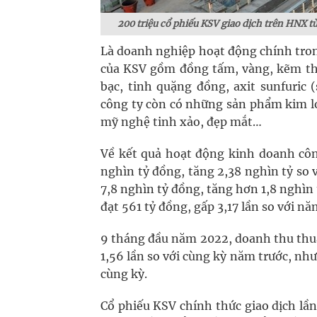
200 triệu cổ phiếu KSV giao dịch trên HNX 
Là doanh nghiệp hoạt động chính tron
của KSV gồm đồng tấm, vàng, kẽm thỏi
bạc, tinh quặng đồng, axit sunfuric
công ty còn có những sản phẩm kim lo
mỹ nghệ tinh xảo, đẹp mắt…
Về kết quả hoạt động kinh doanh công
nghìn tỷ đồng, tăng 2,38 nghìn tỷ so
7,8 nghìn tỷ đồng, tăng hơn 1,8 nghì
đạt 561 tỷ đồng, gấp 3,17 lần so với n
9 tháng đầu năm 2022, doanh thu thuầ
1,56 lần so với cùng kỳ năm trước, như
cùng kỳ.
Cổ phiếu KSV chính thức giao dịch lầ