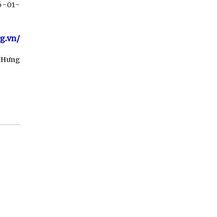
6-01-
rg.vn/
 Hưng