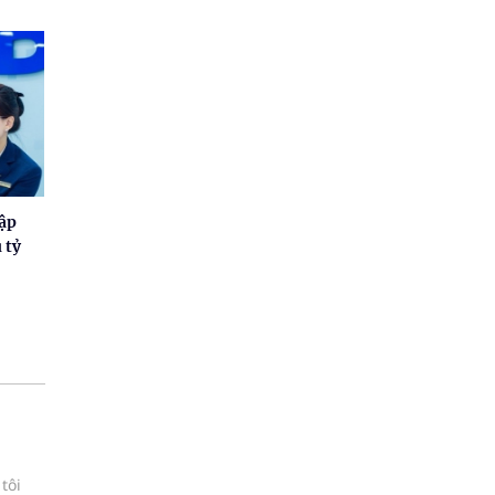
hập
 tỷ
tôi