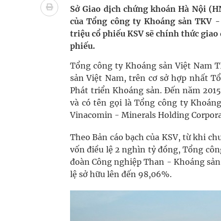
Pháp luật – Sức khỏe – Doanh nghiệp: Tìm giải 
Sở Giao dịch chứng khoán Hà Nội (HN
của Tổng công ty Khoáng sản TKV -
mại
triệu cổ phiếu KSV sẽ chính thức gia
phiếu.
Ngày hoạt động đầu tiên, Bệnh viện Phụ sản Trun
Tổng công ty Khoáng sản Việt Nam TK
Dự báo thời tiết ngày 06/8/2026: Bắc Bộ có mưa d
sản Việt Nam, trên cơ sở hợp nhất T
Phát triển Khoáng sản. Đến năm 2015
Quảng Trị: Phát huy vai trò của chính quyền địa 
và có tên gọi là Tổng công ty Khoáng
Vinacomin - Minerals Holding Corporat
bảo vệ sức khỏe Nhân dân
Không chỉ cắt tóc, Đông Tây Barbershop dành ng
Theo Bản cáo bạch của KSV, từ khi ch
vốn điều lệ 2 nghìn tỷ đồng, Tổng côn
đoàn Công nghiệp Than - Khoáng sản V
lệ sở hữu lên đến 98,06%.