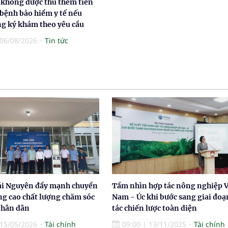
 không được thu thêm tiền
 bệnh bảo hiểm y tế nếu
g ký khám theo yêu cầu
06/08/2026
Tin tức
hái Nguyên đẩy mạnh chuyển
Tầm nhìn hợp tác nông nghiệp V
ng cao chất lượng chăm sóc
Nam - Úc khi bước sang giai đoạ
nhân dân
tác chiến lược toàn diện
15/05/2026
Tài chính
09:00
|
13/11/2025
Tài chính