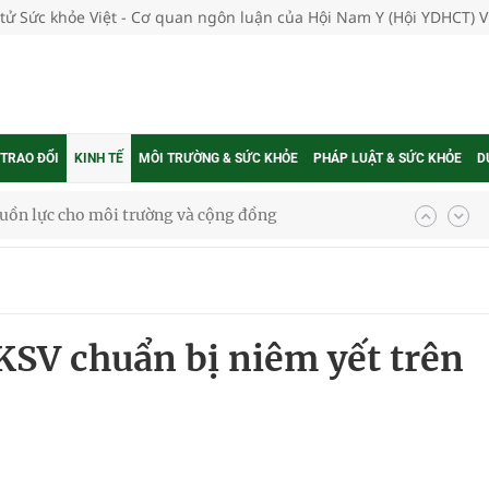
 tử Sức khỏe Việt - Cơ quan ngôn luận của Hội Nam Y (Hội YDHCT) 
 TRAO ĐỔI
KINH TẾ
MÔI TRƯỜNG & SỨC KHỎE
PHÁP LUẬT & SỨC KHỎE
D
ệnh bảo hiểm y tế nếu không đăng ký khám theo yêu
ầm
 KSV chuẩn bị niêm yết trên
i sầu riêng 2026
nh vực cấp cứu, điều trị đột quỵ
 lại khai thác vào ngày 19/8