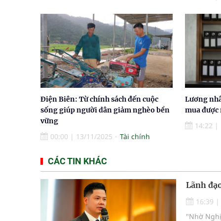
Điện Biên: Từ chính sách đến cuộc
Lương nhâ
sống giúp người dân giảm nghèo bền
mua được 
vững
14:22
|
00:00
|
13/11/2025
Tài chính
CÁC TIN KHÁC
Lãnh đạo
16:39
"Nhờ Nghị 