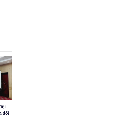
iệt
n đối