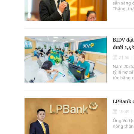
sẵn sàng đ
Thắng, th
BIDV đặt
dưới 1,
21:56
Năm 2025,
tỷ lệ nợ x
tức bằng c
LPBank 
19:49
Ông Vũ Qu
nông thôn 