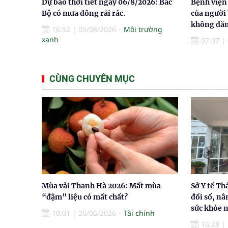
Dự báo thời tiết ngày 06/8/2026: Bắc
Bệnh viện
Bộ có mưa dông rải rác.
của người
không đăn
16:52
|
05/08/2026
Môi trường
xanh
07:07
|
CÙNG CHUYÊN MỤC
Mùa vải Thanh Hà 2026: Mất mùa
Sở Y tế T
“đậm” liệu có mất chất?
đổi số, nâ
sức khỏe 
10:01
|
20/06/2026
Tài chính
16:28
|