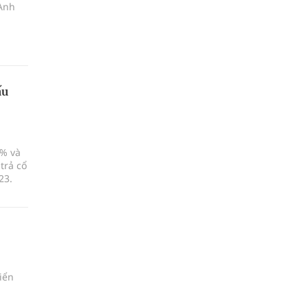
 Anh
ấu
6% và
trả cổ
23.
iển