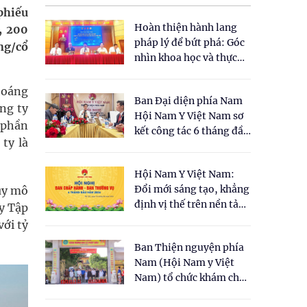
phiếu
Hoàn thiện hành lang
, 200
pháp lý để bứt phá: Góc
ng/cổ
nhìn khoa học và thực
tiễn tại Tọa đàm " Đề
xuất một số nội dung
hoáng
Ban Đại diện phía Nam
cho Luật Y dược cổ
ng ty
Hội Nam Y Việt Nam sơ
truyền Việt Nam"
 phần
kết công tác 6 tháng đầu
ty là
năm 2026
Hội Nam Y Việt Nam:
Đổi mới sáng tạo, khẳng
uy mô
định vị thế trên nền tảng
ay Tập
y học cổ truyền và khoa
ới tỷ
học hiện đại
Ban Thiện nguyện phía
Nam (Hội Nam y Việt
Nam) tổ chức khám chữa
bệnh y học cổ truyền và