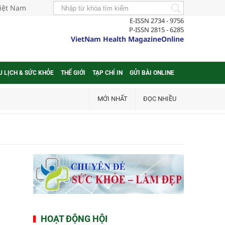
Việt Nam
E-ISSN 2734 - 9756
P-ISSN 2815 - 6285
VietNam Health MagazineOnline
U LỊCH & SỨC KHỎE
THẾ GIỚI
TẠP CHÍ IN
GỬI BÀI ONLINE
MỚI NHẤT
ĐỌC NHIỀU
HOẠT ĐỘNG HỘI