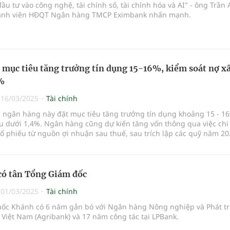
ầu tư vào công nghệ, tài chính số, tài chính hóa và AI" - ông Trần
ành viên HĐQT Ngân hàng TMCP Eximbank nhấn mạnh.
 mục tiêu tăng trưởng tín dụng 15-16%, kiểm soát nợ x
4%
|
16/03/2025
Tài chính
 ngân hàng này đặt mục tiêu tăng trưởng tín dụng khoảng 15 - 1
ấu dưới 1,4%. Ngân hàng cũng dự kiến tăng vốn thông qua việc chi 
ổ phiếu từ nguồn ợi nhuận sau thuế, sau trích lập các quỹ năm 20
có tân Tổng Giám đốc
|
01/03/2025
Tài chính
ốc Khánh có 6 năm gắn bó với Ngân hàng Nông nghiệp và Phát tr
Việt Nam (Agribank) và 17 năm công tác tại LPBank.