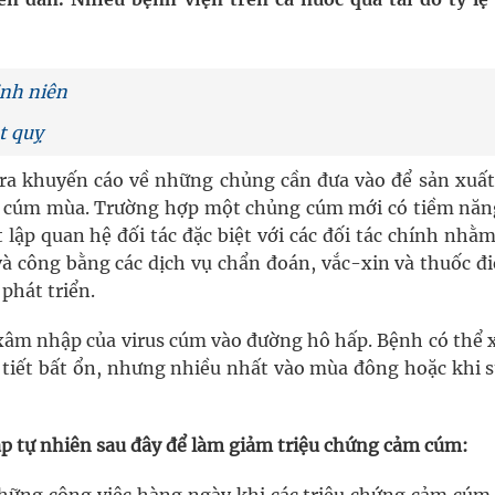
nghiệm thực tế
inh niên
hìn phụ nữ mỗi năm
t quỵ
 ra khuyến cáo về những chủng cần đưa vào để sản xuất
c cúm mùa. Trường hợp một chủng cúm mới có tiềm năn
ết lập quan hệ đối tác đặc biệt với các đối tác chính nh
và công bằng các dịch vụ chẩn đoán, vắc-xin và thuốc đi
phát triển.
âm nhập của virus cúm vào đường hô hấp. Bệnh có thể x
i tiết bất ổn, nhưng nhiều nhất vào mùa đông hoặc khi s
p tự nhiên sau đây để làm giảm triệu chứng cảm cúm: