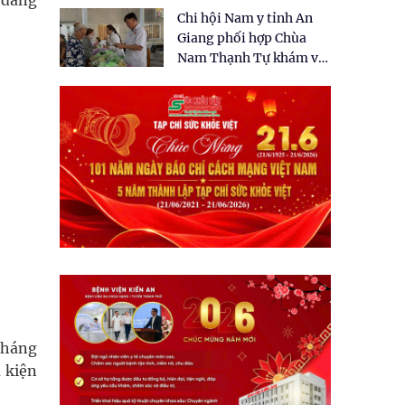
 đang
tặng quà cho 150 người
Chi hội Nam y tỉnh An
dân tại xã Tân Tập
Giang phối hợp Chùa
Nam Thạnh Tự khám và
cấp thuốc miễn phí cho
nhân dân
kháng
u kiện