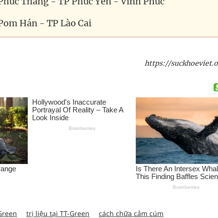
P Phúc Thắng - TP Phúc Yên - Vĩnh Phúc
 Pom Hán - TP Lào Cai
https://suckhoeviet.o
Green
trị liệu tại TT-Green
cách chữa cảm cúm