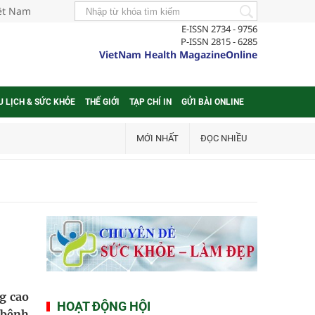
iệt Nam
E-ISSN 2734 - 9756
P-ISSN 2815 - 6285
VietNam Health MagazineOnline
U LỊCH & SỨC KHỎE
THẾ GIỚI
TẠP CHÍ IN
GỬI BÀI ONLINE
MỚI NHẤT
ĐỌC NHIỀU
g cao
HOẠT ĐỘNG HỘI
 bệnh