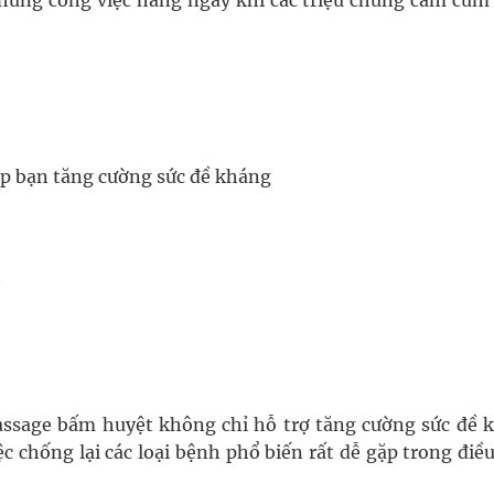
 những công việc hàng ngày khi các triệu chứng cảm cúm
úp bạn tăng cường sức đề kháng
h
massage bấm huyệt không chỉ hỗ trợ tăng cường sức đề 
c chống lại các loại bệnh phổ biến rất dễ gặp trong điề