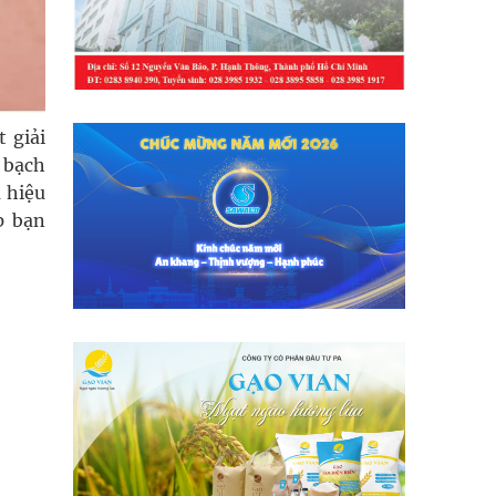
 giải
, bạch
 hiệu
p bạn