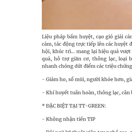
Liệu pháp bấm huyệt, cạo gió giải c
cảm, tác động trực tiếp lên các huyệt
hội, khúc trì… mang lại hiệu quả vượ
quả, hỗ trợ giãn cơ, thông lạc, loạ
nhanh chóng dứt điểm các triệu chứn
- Giảm ho, sổ mũi, người khỏe hơn, g
- Khí huyết tuần hoàn, thông lạc, cân
* ĐẶC BIỆT TẠI TT-GREEN:
- Không nhận tiền TIP