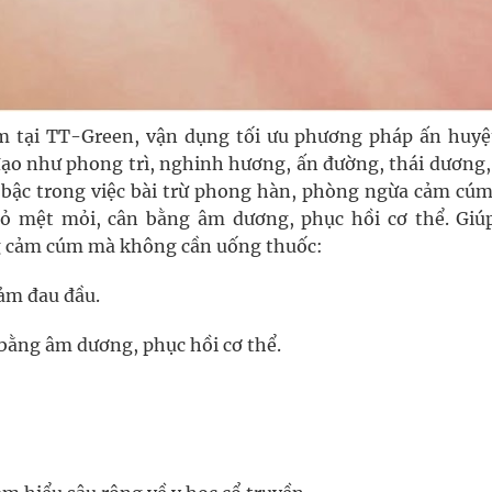
ảm tại TT-Green, vận dụng tối ưu phương pháp ấn huyệt
 đạo như phong trì, nghinh hương, ấn đường, thái dương
t bậc trong việc bài trừ phong hàn, phòng ngừa cảm cúm
i bỏ mệt mỏi, cân bằng âm dương, phục hồi cơ thể. Giú
g cảm cúm mà không cần uống thuốc:
iảm đau đầu.
 bằng âm dương, phục hồi cơ thể.