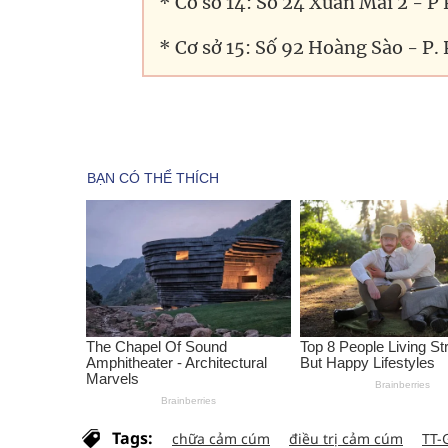
* Cơ sở 14: Số 24 Xuân Mai 2 - 
* Cơ sở 15: Số 92 Hoàng Sào - P.
Tags:
chữa cảm cúm
điều trị cảm cúm
TT-