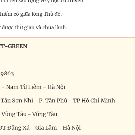
am hiểu sâu rộng về y học cổ truyền
 hiếm có giữa lòng Thủ đô.
ự được thư giãn và chữa lành.
 TT-GREEN
59863
a - Nam Từ Liêm - Hà Nội
. Tân Sơn Nhì - P. Tân Phú - TP Hồ Chí Minh
TP Vũng Tàu - Vũng Tàu
 ĐT Đặng Xá - Gia Lâm - Hà Nội