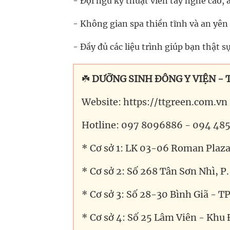
- Đội ngũ kỹ thuật viên tay nghề cao, 
- Không gian spa thiền tĩnh và an yên
- Đầy đủ các liệu trình giúp bạn thật s
☘️
DƯỠNG SINH ĐÔNG Y VIỆN -
Website: https://ttgreen.com.vn
Hotline: 097 8096886 - 094 48
* Cơ sở 1: LK 03-06 Roman Plaz
* Cơ sở 2: Số 268 Tân Sơn Nhì, P
* Cơ sở 3: Số 28-30 Bình Giã - 
* Cơ sở 4: Số 25 Lâm Viên - Khu