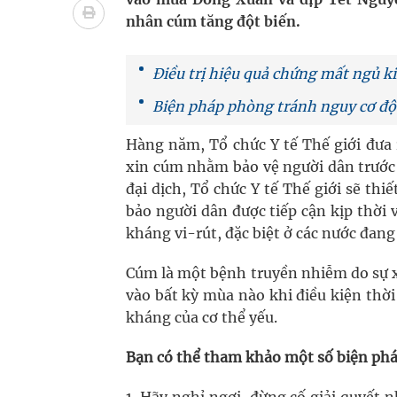
Nhiều lợi thế để nâng chất lượng y tế
nhân cúm tăng đột biến.
Vương Thành Công: Khi việc học bắt đầu từ trải 
Điều trị hiệu quả chứng mất ngủ k
Tầm soát sớm ung thư vú giúp cứu sống hàng ng
Biện pháp phòng tránh nguy cơ độ
Giải pháp nâng cao thị lực thời hiện đại
Hàng năm, Tổ chức Y tế Thế giới đưa
xin cúm nhằm bảo vệ người dân trướ
đại dịch, Tổ chức Y tế Thế giới sẽ thi
bảo người dân được tiếp cận kịp thời 
kháng vi-rút, đặc biệt ở các nước đang 
Cúm là một bệnh truyền nhiễm do sự x
vào bất kỳ mùa nào khi điều kiện thờ
kháng của cơ thể yếu.
Bạn có thể tham khảo một số biện phá