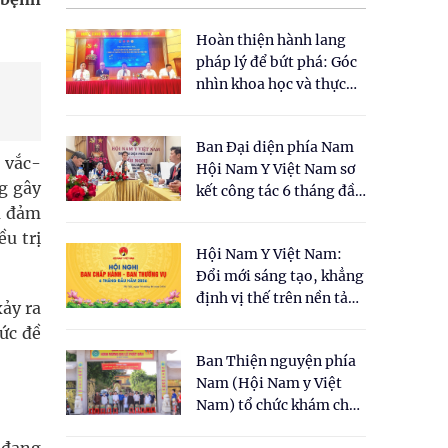
Hoàn thiện hành lang
pháp lý để bứt phá: Góc
nhìn khoa học và thực
tiễn tại Tọa đàm " Đề
xuất một số nội dung
Ban Đại diện phía Nam
cho Luật Y dược cổ
 vắc-
Hội Nam Y Việt Nam sơ
truyền Việt Nam"
g gây
kết công tác 6 tháng đầu
ằm đảm
năm 2026
ều trị
Hội Nam Y Việt Nam:
Đổi mới sáng tạo, khẳng
định vị thế trên nền tảng
ảy ra
y học cổ truyền và khoa
ức đề
học hiện đại
Ban Thiện nguyện phía
Nam (Hội Nam y Việt
Nam) tổ chức khám chữa
bệnh y học cổ truyền và