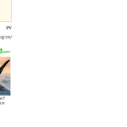
PV
rg.vn/