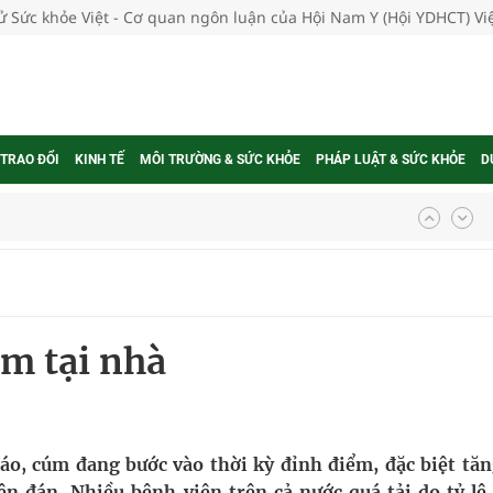
tử Sức khỏe Việt - Cơ quan ngôn luận của Hội Nam Y (Hội YDHCT) V
 TRAO ĐỔI
KINH TẾ
MÔI TRƯỜNG & SỨC KHỎE
PHÁP LUẬT & SỨC KHỎE
D
ợng thuốc
g, nhiệt độ cao nhất 35 độ
m tại nhà
kỳ, khám sàng lọc cho người dân
ông cực hiệu quả
 chuyên gia
báo, cúm đang bước vào thời kỳ đỉnh điểm, đặc biệt tăn
 đán. Nhiều bệnh viện trên cả nước quá tải do tỷ lệ