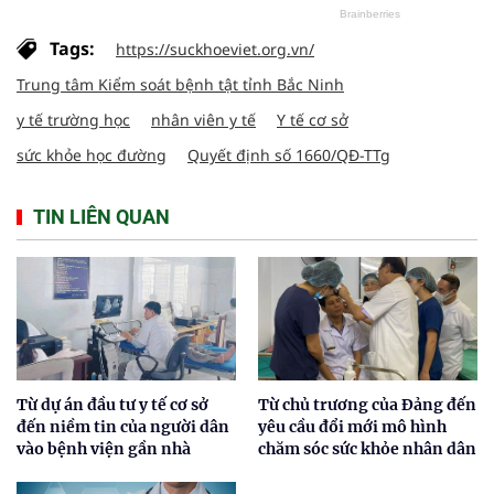
Tags:
https://suckhoeviet.org.vn/
Trung tâm Kiểm soát bệnh tật tỉnh Bắc Ninh
y tế trường học
nhân viên y tế
Y tế cơ sở
sức khỏe học đường
Quyết định số 1660/QĐ-TTg
TIN LIÊN QUAN
Từ dự án đầu tư y tế cơ sở
Từ chủ trương của Đảng đến
đến niềm tin của người dân
yêu cầu đổi mới mô hình
vào bệnh viện gần nhà
chăm sóc sức khỏe nhân dân