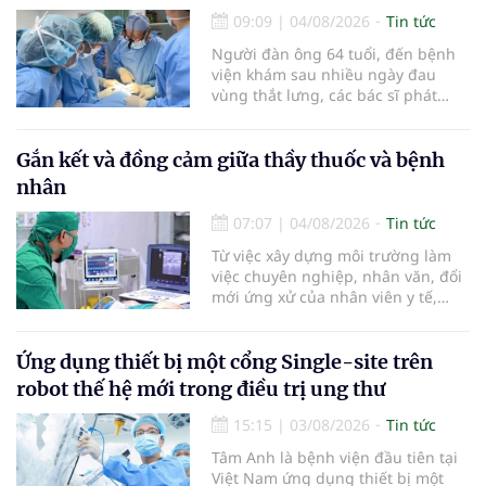
tiêu hóa - gan mật vừa diễn ra
09:09
|
04/08/2026
Tin tức
ngày 1/8 tại Bệnh viện Đại học
Người đàn ông 64 tuổi, đến bệnh
quốc tế Hồng Bàng.
viện khám sau nhiều ngày đau
vùng thắt lưng, các bác sĩ phát
hiện khối u thận phải kích thước
khoảng 3cm, nghi ngờ ung thư
biểu mô tế bào thận. Với khối u còn
Gắn kết và đồng cảm giữa thầy thuốc và bệnh
ở giai đoạn sớm, người bệnh được
nhân
chỉ định cắt bán phần thận phải
bằng phẫu thuật robot thay vì phải
07:07
|
04/08/2026
Tin tức
cắt bỏ toàn bộ quả thận như trước
Từ việc xây dựng môi trường làm
đây.
việc chuyên nghiệp, nhân văn, đổi
mới ứng xử của nhân viên y tế,
Bệnh viện đa khoa khu vực Phúc
Yên (tỉnh Phú Thọ) đã tạo nên sự
đồng cảm, gắn kết cao giữa thầy
Ứng dụng thiết bị một cổng Single-site trên
thuốc với bệnh nhân.
robot thế hệ mới trong điều trị ung thư
15:15
|
03/08/2026
Tin tức
Tâm Anh là bệnh viện đầu tiên tại
Việt Nam ứng dụng thiết bị một