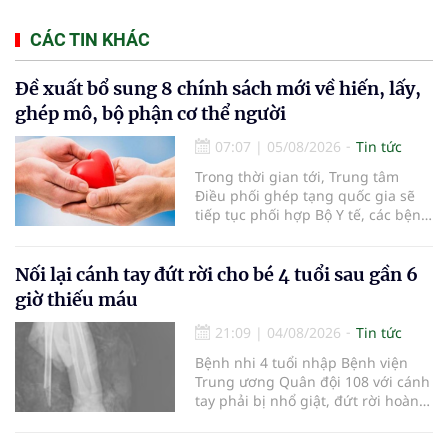
CÁC TIN KHÁC
Đề xuất bổ sung 8 chính sách mới về hiến, lấy,
ghép mô, bộ phận cơ thể người
07:07
|
05/08/2026
Tin tức
Trong thời gian tới, Trung tâm
Điều phối ghép tạng quốc gia sẽ
tiếp tục phối hợp Bộ Y tế, các bệnh
viện và các cơ quan liên quan để
mở rộng mạng lưới điều phối, tăng
cường truyền thông, hoàn thiện
Nối lại cánh tay đứt rời cho bé 4 tuổi sau gần 6
quy trình chuyên môn và hệ thống
giờ thiếu máu
pháp luật để thúc đẩy lĩnh vực
hiến và ghép mô tạng.
21:09
|
04/08/2026
Tin tức
Bệnh nhi 4 tuổi nhập Bệnh viện
Trung ương Quân đội 108 với cánh
tay phải bị nhổ giật, đứt rời hoàn
toàn do tai nạn giao thông. Dù
mạch máu, thần kinh bị tổn