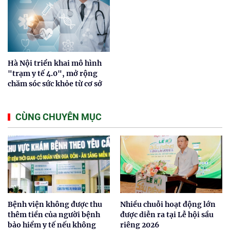
Hà Nội triển khai mô hình
"trạm y tế 4.0", mở rộng
chăm sóc sức khỏe từ cơ sở
CÙNG CHUYÊN MỤC
Bệnh viện không được thu
Nhiều chuỗi hoạt động lớn
thêm tiền của người bệnh
được diễn ra tại Lễ hội sầu
bảo hiểm y tế nếu không
riêng 2026