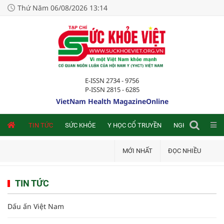
Thứ Năm 06/08/2026 13:14
E-ISSN 2734 - 9756
P-ISSN 2815 - 6285
VietNam Health MagazineOnline
NLINE
TIN TỨC
SỨC KHỎE
Y HỌC CỔ TRUYỀN
NGHIÊN CỨU TRA
MỚI NHẤT
ĐỌC NHIỀU
TIN TỨC
Dấu ấn Việt Nam