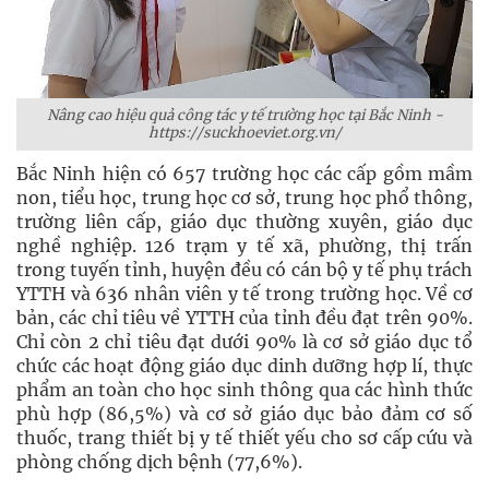
Nâng cao hiệu quả công tác y tế trường học tại Bắc Ninh -
https://suckhoeviet.org.vn/
Bắc Ninh hiện có 657 trường học các cấp gồm mầm
non, tiểu học, trung học cơ sở, trung học phổ thông,
trường liên cấp, giáo dục thường xuyên, giáo dục
nghề nghiệp. 126 trạm y tế xã, phường, thị trấn
trong tuyến tỉnh, huyện đều có cán bộ y tế phụ trách
YTTH và 636 nhân viên y tế trong trường học. Về cơ
bản, các chỉ tiêu về YTTH của tỉnh đều đạt trên 90%.
Chỉ còn 2 chỉ tiêu đạt dưới 90% là cơ sở giáo dục tổ
chức các hoạt động giáo dục dinh dưỡng hợp lí, thực
phẩm an toàn cho học sinh thông qua các hình thức
phù hợp (86,5%) và cơ sở giáo dục bảo đảm cơ số
thuốc, trang thiết bị y tế thiết yếu cho sơ cấp cứu và
phòng chống dịch bệnh (77,6%).