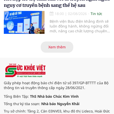
nguy cơ truyền bệnh sang thế hệ sau
18:00
|
02/08/2026
Tin tức
Bệnh viện Bưu điện khẳng định sẽ
luôn đồng hành, không ngừng đổi
mới, nâng cao chất lượng chuyên
môn và dịch vụ để biến những
điều tưởng chừng “không thể”
thành “có thể”, giúp ngày càng
Xem thêm
nhiều gia đình vô sinh, hiếm muộn
sớm tìm được hạnh phúc trọn vẹn,
đón con yêu khỏe mạnh chào đời.
Giấy phép hoạt động báo chí điện tử số 397/GP-BTTTT của Bộ
thông tin và truyền thông cấp ngày 28/06/2021.
Tổng Biên Tập:
ThS Nhà báo Chúc Kim Vinh
Tổng thư ký tòa soạn:
Nhà báo Nguyễn Khải
Trụ sở chính: Tầng 2, Căn 03NV03, khu đô thị Lideco, Hoài Đức