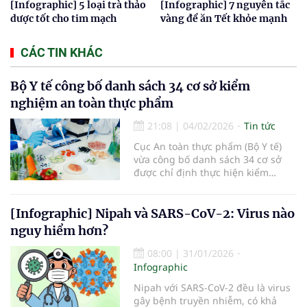
[Infographic] 5 loại trà thảo
[Infographic] 7 nguyên tắc
dược tốt cho tim mạch
vàng để ăn Tết khỏe mạnh
CÁC TIN KHÁC
Bộ Y tế công bố danh sách 34 cơ sở kiểm
nghiệm an toàn thực phẩm
21:08
|
04/02/2026
Tin tức
Cục An toàn thực phẩm (Bộ Y tế)
vừa công bố danh sách 34 cơ sở
được chỉ định thực hiện kiểm
nghiệm phục vụ công tác quản lý
nhà nước về an toàn thực phẩm
trên phạm vi cả nước.
[Infographic] Nipah và SARS-CoV-2: Virus nào
nguy hiểm hơn?
08:00
|
31/01/2026
Infographic
Nipah với SARS-CoV-2 đều là virus
gây bệnh truyền nhiễm, có khả