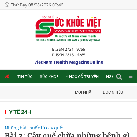
Thứ Bảy 08/08/2026 00:46
E-ISSN 2734 - 9756
P-ISSN 2815 - 6285
VietNam Health MagazineOnline
NLINE
TIN TỨC
SỨC KHỎE
Y HỌC CỔ TRUYỀN
NGHIÊN CỨU TRA
MỚI NHẤT
ĐỌC NHIỀU
Y TẾ 24H
Những bài thuốc từ cây quế:
Bài 2: Cây quế chữa những bệnh gì