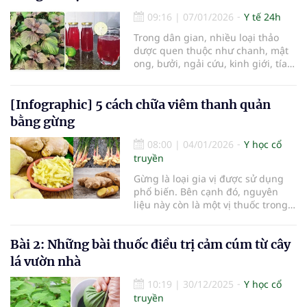
những vị thuốc hữu ích, hỗ trợ
chăm sóc sức khỏe hiệu quả.
09:16
|
07/01/2026
Y tế 24h
Trong dân gian, nhiều loại thảo
dược quen thuộc như chanh, mật
ong, bưởi, ngải cứu, kinh giới, tía
tô… được sử dụng rộng rãi để hỗ
trợ điều trị cảm cúm. Những
phương pháp này có ưu điểm là dễ
[Infographic] 5 cách chữa viêm thanh quản
làm, nguyên liệu sẵn có và mang
bằng gừng
lại hiệu quả nhất định khi được áp
dụng đúng cách. Tuy nhiên, việc
08:00
|
04/01/2026
Y học cổ
sử dụng thảo dược cũng có những
truyền
điều cần đặc biệt lưu ý nhằm đảm
Gừng là loại gia vị được sử dụng
bảo an toàn và tránh những tác
phổ biến. Bên cạnh đó, nguyên
dụng không mong muốn.
liệu này còn là một vị thuốc trong y
học cổ truyền, giúp cải thiện nhiều
vấn đề về sức khỏe một cách tự
Bài 2: Những bài thuốc điều trị cảm cúm từ cây
nhiên. Cùng tham khảo 5 bài thuốc
chữa viêm thanh quản từ gừng.
lá vườn nhà
10:19
|
30/12/2025
Y học cổ
truyền