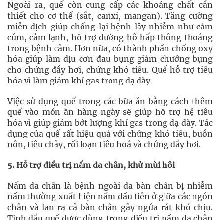
Ngoài ra, quế còn cung cấp các khoáng chất cần
thiết cho cơ thể (sắt, canxi, mangan). Tăng cường
miễn dịch giúp chống lại bệnh lây nhiễm như cảm
cúm, cảm lạnh, hỗ trợ đường hô hấp thông thoáng
trong bệnh cảm. Hơn nữa, có thành phần chống oxy
hóa giúp làm dịu cơn đau bụng giảm chướng bụng
cho chứng đầy hơi, chứng khó tiêu. Quế hỗ trợ tiêu
hóa vì làm giảm khí gas trong dạ dày.
Việc sử dụng quế trong các bữa ăn bằng cách thêm
quế vào món ăn hàng ngày sẽ giúp hỗ trợ hệ tiêu
hóa vì giúp giảm bớt lượng khí gas trong dạ dày. Tác
dụng của quế rất hiệu quả với chứng khó tiêu, buồn
nôn, tiêu chảy, rối loạn tiêu hoá và chứng đầy hơi.
5. Hỗ trợ điều trị nấm da chân, khử mùi hôi
Nấm da chân là bệnh ngoài da bàn chân bị nhiễm
nấm thường xuất hiện nấm đầu tiên ở giữa các ngón
chân và lan ra cả bàn chân gây ngứa rát khó chịu.
Tinh dầu quế được dùng trong điều trị nấm da chân