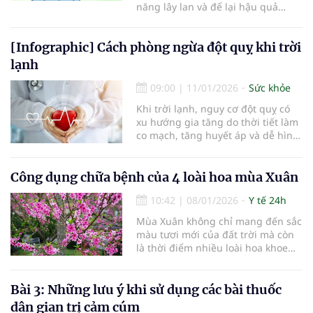
năng lây lan và để lại hậu quả
nghiêm trọng đối với sức khỏe
cộng đồng. Hiểu rõ nguồn gốc và
[Infographic] Cách phòng ngừa đột quỵ khi trời
đặc điểm lây nhiễm của từng loại
virus là cơ sở quan trọng để người
lạnh
dân nhận diện nguy cơ và chủ
động phòng ngừa.
09:00
|
11/01/2026
Sức khỏe
Khi trời lạnh, nguy cơ đột quỵ có
xu hướng gia tăng do thời tiết làm
co mạch, tăng huyết áp và dễ hình
thành cục máu đông. Để chủ động
phòng ngừa, đặc biệt với người
cao tuổi và người có bệnh nền tim
Công dụng chữa bệnh của 4 loài hoa mùa Xuân
mạch, cần lưu ý các biện pháp sau.
10:42
|
08/01/2026
Y tế 24h
Mùa Xuân không chỉ mang đến sắc
màu tươi mới của đất trời mà còn
là thời điểm nhiều loài hoa khoe
nở, ẩn chứa những công dụng
chữa bệnh quý giá trong y học dân
gian. Bốn loài hoa quen thuộc dưới
Bài 3: Những lưu ý khi sử dụng các bài thuốc
đây không chỉ đẹp mà còn là
dân gian trị cảm cúm