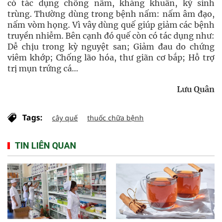
có tác dụng chống nấm, kháng khuẩn, ký sinh
trùng. Thường dùng trong bệnh nấm: nấm âm đạo,
nấm vòm họng. Vì vây dùng quế giúp giảm các bệnh
truyền nhiễm. Bên cạnh đó quế còn có tác dụng như:
Dễ chịu trong kỳ nguyệt san; Giảm đau do chứng
viêm khớp; Chống lão hóa, thư giãn cơ bắp; Hỗ trợ
trị mụn trứng cá…
Lưu Quân
Tags:
cây quế
thuốc chữa bệnh
TIN LIÊN QUAN