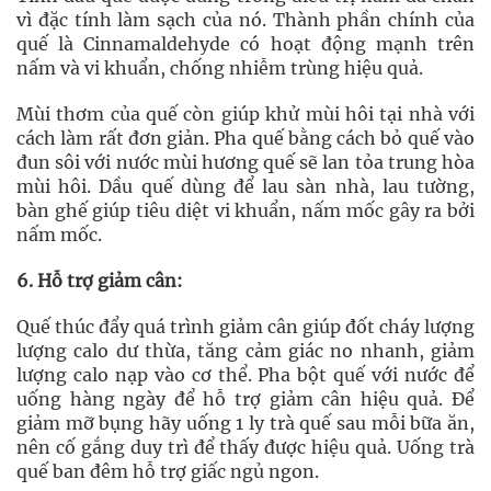
vì đặc tính làm sạch của nó. Thành phần chính của
quế là Cinnamaldehyde có hoạt động mạnh trên
nấm và vi khuẩn, chống nhiễm trùng hiệu quả.
Mùi thơm của quế còn giúp khử mùi hôi tại nhà với
cách làm rất đơn giản. Pha quế bằng cách bỏ quế vào
đun sôi với nước mùi hương quế sẽ lan tỏa trung hòa
mùi hôi. Dầu quế dùng để lau sàn nhà, lau tường,
bàn ghế giúp tiêu diệt vi khuẩn, nấm mốc gây ra bởi
nấm mốc.
6. Hỗ trợ giảm cân:
Quế thúc đẩy quá trình giảm cân giúp đốt cháy lượng
lượng calo dư thừa, tăng cảm giác no nhanh, giảm
lượng calo nạp vào cơ thể. Pha bột quế với nước để
uống hàng ngày để hỗ trợ giảm cân hiệu quả. Để
giảm mỡ bụng hãy uống 1 ly trà quế sau mỗi bữa ăn,
nên cố gắng duy trì để thấy được hiệu quả. Uống trà
quế ban đêm hỗ trợ giấc ngủ ngon.