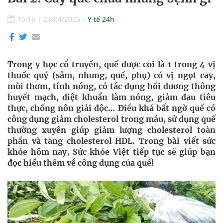
15:16
|
23/04/2025
Y tế 24h
Trong y học cổ truyền, quế được coi là 1 trong 4 vị
thuốc quý (sâm, nhung, quế, phụ) có vị ngọt cay,
mùi thơm, tính nóng, có tác dụng hồi dương thông
huyết mạch, diệt khuẩn làm nóng, giảm đau tiêu
thực, chống nôn giải độc… Điều khá bất ngờ quế có
công dụng giảm cholesterol trong máu, sử dụng quế
thường xuyên giúp giảm lượng cholesterol toàn
phần và tăng cholesterol HDL. Trong bài viết sức
khỏe hôm nay, Sức khỏe Việt tiếp tục sẽ giúp bạn
đọc hiểu thêm về công dụng của quế! ​​​​​​