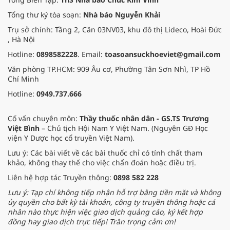
Tổng thư ký tòa soạn:
Nhà báo Nguyễn Khải
Trụ sở chính: Tầng 2, Căn 03NV03, khu đô thị Lideco, Hoài Đức
, Hà Nội
Hotline:
0898582228
. Email:
toasoansuckhoeviet@gmail.com
Văn phòng TP.HCM: 909 Âu cơ, Phường Tân Sơn Nhì, TP Hồ
Chí Minh
Hotline:
0949.737.666
Cố vấn chuyên môn:
Thầy thuốc nhân dân - GS.TS Trương
Việt Bình
– Chủ tịch Hội Nam Y Việt Nam. (Nguyên GĐ Học
viện Y Dược học cổ truyền Việt Nam).
Lưu ý: Các bài viết về các bài thuốc chỉ có tính chất tham
khảo, không thay thế cho việc chẩn đoán hoặc điều trị.
Liên hệ hợp tác Truyền thông:
0898 582 228
Lưu ý: Tạp chí không tiếp nhận hỗ trợ bằng tiền mặt và không
ủy quyền cho bất kỳ tài khoản, công ty truyền thông hoặc cá
nhân nào thực hiện việc giao dịch quảng cáo, ký kết hợp
đồng hay giao dịch trực tiếp! Trân trọng cảm ơn!