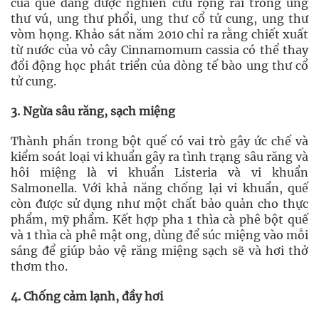
của quế đang được nghiên cứu rộng rãi trong ung
thư vú, ung thư phổi, ung thư cổ tử cung, ung thư
vòm họng. Khảo sát năm 2010 chỉ ra rằng chiết xuất
từ ​​nước của vỏ cây Cinnamomum cassia có thể thay
đổi động học phát triển của dòng tế bào ung thư cổ
tử cung.
3. Ngừa sâu răng, sạch miệng
Thành phần trong bột quế có vai trò gây ức chế và
kiểm soát loại vi khuẩn gây ra tình trạng sâu răng và
hôi miệng là vi khuẩn Listeria và vi khuẩn
Salmonella. Với khả năng chống lại vi khuẩn, quế
còn được sử dụng như một chất bảo quản cho thực
phẩm, mỹ phẩm. Kết hợp pha 1 thìa cà phê bột quế
và 1 thìa cà phê mật ong, dùng để súc miệng vào mỗi
sáng để giúp bảo vệ răng miệng sạch sẽ và hơi thở
thơm tho.
4. Chống cảm lạnh, đầy hơi