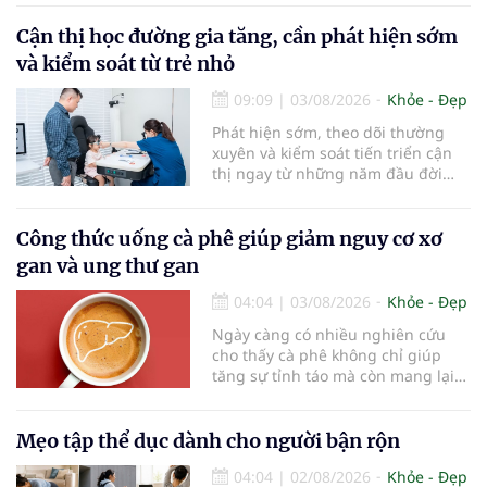
chuyên gia nha khoa, việc sử dụng
bàn chải quá lâu có thể làm giảm
Cận thị học đường gia tăng, cần phát hiện sớm
hiệu quả làm sạch và ảnh hưởng
và kiểm soát từ trẻ nhỏ
đến sức khỏe răng miệng...
09:09
|
03/08/2026
Khỏe - Đẹp
Phát hiện sớm, theo dõi thường
xuyên và kiểm soát tiến triển cận
thị ngay từ những năm đầu đời
được các chuyên gia đánh giá là
chìa khóa bảo vệ thị lực lâu dài cho
trẻ. Đây cũng là định hướng của
Công thức uống cà phê giúp giảm nguy cơ xơ
Trung tâm Nhãn nhi và Kiểm soát
gan và ung thư gan
cận thị vừa được Bệnh viện Đông
Đô đưa vào hoạt động ngày 1/8.
04:04
|
03/08/2026
Khỏe - Đẹp
Ngày càng có nhiều nghiên cứu
cho thấy cà phê không chỉ giúp
tăng sự tỉnh táo mà còn mang lại
lợi ích cho nhiều cơ quan trong cơ
thể, đặc biệt là gan. Đây là cơ quan
đóng vai trò lọc độc tố, chuyển hóa
Mẹo tập thể dục dành cho người bận rộn
thuốc và dự trữ nhiều vitamin,
04:04
|
02/08/2026
Khỏe - Đẹp
khoáng chất thiết yếu nhưng cũng