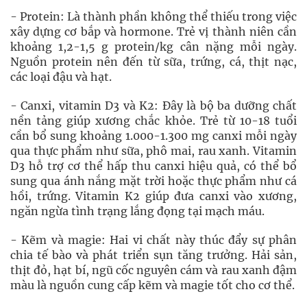
- Protein: Là thành phần không thể thiếu trong việc
xây dựng cơ bắp và hormone. Trẻ vị thành niên cần
khoảng 1,2-1,5 g protein/kg cân nặng mỗi ngày.
Nguồn protein nên đến từ sữa, trứng, cá, thịt nạc,
các loại đậu và hạt.
- Canxi, vitamin D3 và K2: Đây là bộ ba dưỡng chất
nền tảng giúp xương chắc khỏe. Trẻ từ 10-18 tuổi
cần bổ sung khoảng 1.000-1.300 mg canxi mỗi ngày
qua thực phẩm như sữa, phô mai, rau xanh. Vitamin
D3 hỗ trợ cơ thể hấp thu canxi hiệu quả, có thể bổ
sung qua ánh nắng mặt trời hoặc thực phẩm như cá
hồi, trứng. Vitamin K2 giúp đưa canxi vào xương,
ngăn ngừa tình trạng lắng đọng tại mạch máu.
- Kẽm và magie: Hai vi chất này thúc đẩy sự phân
chia tế bào và phát triển sụn tăng trưởng. Hải sản,
thịt đỏ, hạt bí, ngũ cốc nguyên cám và rau xanh đậm
màu là nguồn cung cấp kẽm và magie tốt cho cơ thể.