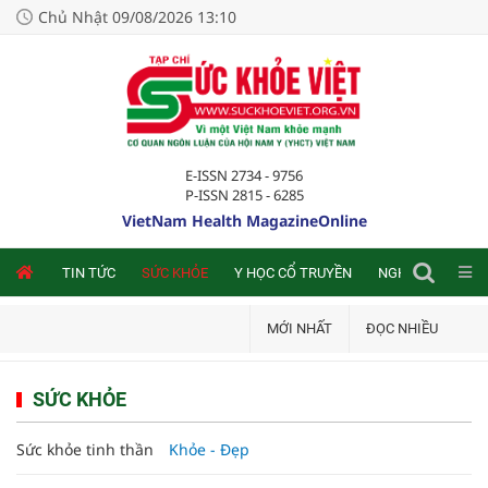
Chủ Nhật 09/08/2026 13:10
E-ISSN 2734 - 9756
P-ISSN 2815 - 6285
VietNam Health MagazineOnline
NLINE
TIN TỨC
SỨC KHỎE
Y HỌC CỔ TRUYỀN
NGHIÊN CỨU TRA
MỚI NHẤT
ĐỌC NHIỀU
SỨC KHỎE
Sức khỏe tinh thần
Khỏe - Đẹp