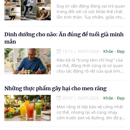
rất dễ bị tổn thương…
Duy trì vận động đóng vai trò quan
trọng đối với cả sức khỏe thể chất
lẫn tinh thần. Tuy nhiên, giữa nhịp
sống bận rộn và nhiều trách nhiệm
cần cân bằng, việc dành thời gian
cho các hoạt động tập luyện
Dinh dưỡng cho não: Ăn đúng để tuổi già minh
thường trở thành một thách thức
mẫn
không nhỏ…
15:15
|
30/07/2026
Khỏe - Đẹp
Não bộ là “trung tâm chỉ huy” của
cơ thể, đồng thời cũng là cơ quan
chịu tác động rõ rệt của quá trình
lão hóa. Một chế độ dinh dưỡng
khoa học, kết hợp lối sống lành
mạnh, có thể góp phần bảo vệ tế
Những thực phẩm gây hại cho men răng
bào thần kinh, duy trì trí nhớ và
07:07
|
30/07/2026
Khỏe - Đẹp
giúp NCT sống minh mẫn, tự chủ
lâu hơn.
Men răng là lớp bảo vệ cứng nhất
cơ thể, nhưng lại vô cùng nhạy
cảm trước axit và đường. khi độ pH
trong miệng giảm xuống dưới 5,5,
men răng sẽ bắt đầu mềm đi, mở