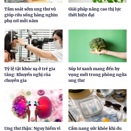
Tầm soát sớm ung thư vú
Giải pháp nâng cao thị lực
giúp cứu sống hàng nghìn
thời hiện đại
phụ nữ mỗi năm
Tỷ lệ tật khúc xạ ở trẻ gia
Súp lơ xanh mang đến hy
tăng: Khuyến nghị của
vọng mới trong phòng ngừa
chuyên gia
ung thư
Ung thư thận: Nguy hiểm vì
Cẩm nang sức khỏe khi du