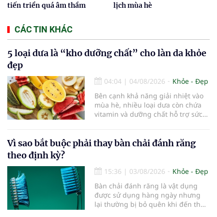
tiến triển quá âm thầm
lịch mùa hè
CÁC TIN KHÁC
5 loại dưa là “kho dưỡng chất” cho làn da khỏe
đẹp
04:04
|
04/08/2026
Khỏe - Đẹp
Bên cạnh khả năng giải nhiệt vào
mùa hè, nhiều loại dưa còn chứa
vitamin và dưỡng chất hỗ trợ sức
khỏe làn da...
Vì sao bắt buộc phải thay bàn chải đánh răng
theo định kỳ?
15:36
|
03/08/2026
Khỏe - Đẹp
Bàn chải đánh răng là vật dụng
được sử dụng hàng ngày nhưng
lại thường bị bỏ quên khi đến thời
điểm cần thay mới. Theo các