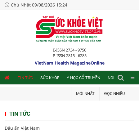
Chủ Nhật 09/08/2026 15:24
E-ISSN 2734 - 9756
P-ISSN 2815 - 6285
VietNam Health MagazineOnline
NLINE
TIN TỨC
SỨC KHỎE
Y HỌC CỔ TRUYỀN
NGHIÊN CỨU TRA
MỚI NHẤT
ĐỌC NHIỀU
TIN TỨC
Dấu ấn Việt Nam