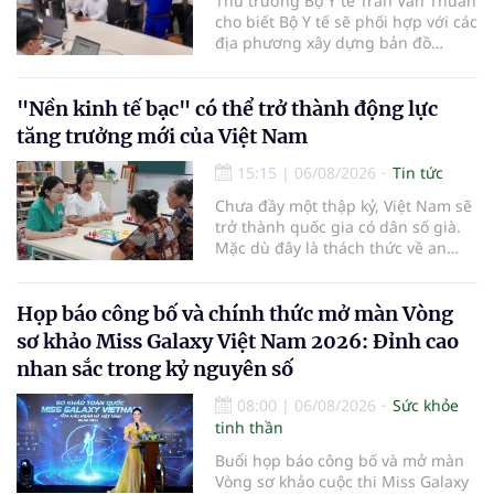
Thứ trưởng Bộ Y tế Trần Văn Thuấn
cho biết Bộ Y tế sẽ phối hợp với các
địa phương xây dựng bản đồ
mạng lưới cấp cứu ngoại viện,
đồng thời chuẩn hóa đào tạo, hoàn
thiện cơ chế tài chính và đa dạng
"Nền kinh tế bạc" có thể trở thành động lực
hóa phương tiện nhằm nâng cao
tăng trưởng mới của Việt Nam
năng lực cấp cứu trước viện trên
phạm vi cả nước.
15:15
|
06/08/2026
Tin tức
Chưa đầy một thập kỷ, Việt Nam sẽ
trở thành quốc gia có dân số già.
Mặc dù đây là thách thức về an
sinh xã hội, tuy nhiên cũng mở ra
"nền kinh tế bạc", lĩnh vực dự báo
có giá trị hàng tỷ USD.
Họp báo công bố và chính thức mở màn Vòng
sơ khảo Miss Galaxy Việt Nam 2026: Đỉnh cao
nhan sắc trong kỷ nguyên số
08:00
|
06/08/2026
Sức khỏe
tinh thần
Buổi họp báo công bố và mở màn
Vòng sơ khảo cuộc thi Miss Galaxy