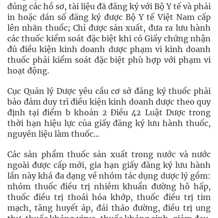
đúng các hồ sơ, tài liệu đã đăng ký với Bộ Y tế và phải
in hoặc dán số đăng ký được Bộ Y tế Việt Nam cấp
lên nhãn thuốc; Chỉ được sản xuất, đưa ra lưu hành
các thuốc kiểm soát đặc biệt khi có Giấy chứng nhận
đủ điều kiện kinh doanh dược phạm vi kinh doanh
thuốc phải kiểm soát đặc biệt phù hợp với phạm vi
hoạt động.
Cục Quản lý Dược yêu cầu cơ sở đăng ký thuốc phải
bảo đảm duy trì điều kiện kinh doanh dược theo quy
định tại điểm b khoản 2 Điều 42 Luật Dược trong
thời hạn hiệu lực của giấy đăng ký lưu hành thuốc,
nguyên liệu làm thuốc...
Các sản phẩm thuốc sản xuất trong nước và nước
ngoài được cấp mới, gia hạn giấy đăng ký lưu hành
lần này khá đa dạng về nhóm tác dụng dược lý gồm:
nhóm thuốc điều trị nhiễm khuẩn đường hô hấp,
thuốc điều trị thoái hóa khớp, thuốc điều trị tim
mạch, tăng huyết áp, đái tháo đường, điều trị ung