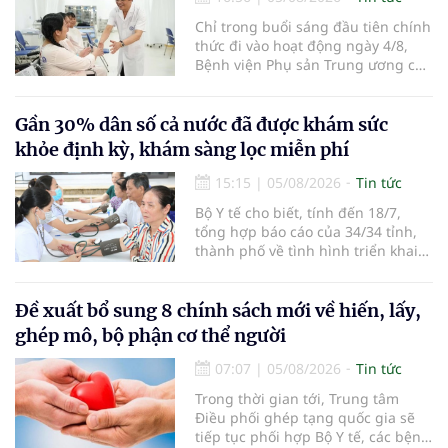
Chỉ trong buổi sáng đầu tiên chính
thức đi vào hoạt động ngày 4/8,
Bệnh viện Phụ sản Trung ương cơ
sở 2 đã tiếp đón hơn 500 lượt
người đến khám, điều trị và đón
em bé đầu tiên chào đời.
Gần 30% dân số cả nước đã được khám sức
khỏe định kỳ, khám sàng lọc miễn phí
15:15
|
05/08/2026
Tin tức
Bộ Y tế cho biết, tính đến 18/7,
tổng hợp báo cáo của 34/34 tỉnh,
thành phố về tình hình triển khai
khám sức khỏe định kỳ, khám sàng
lọc miễn phí cho người dân, ghi
nhận 32.286.360 người, chiếm gần
Đề xuất bổ sung 8 chính sách mới về hiến, lấy,
30% dân số cả nước đã được khám
ghép mô, bộ phận cơ thể người
sức khỏe định kỳ năm nay.
07:07
|
05/08/2026
Tin tức
Trong thời gian tới, Trung tâm
Điều phối ghép tạng quốc gia sẽ
tiếp tục phối hợp Bộ Y tế, các bệnh