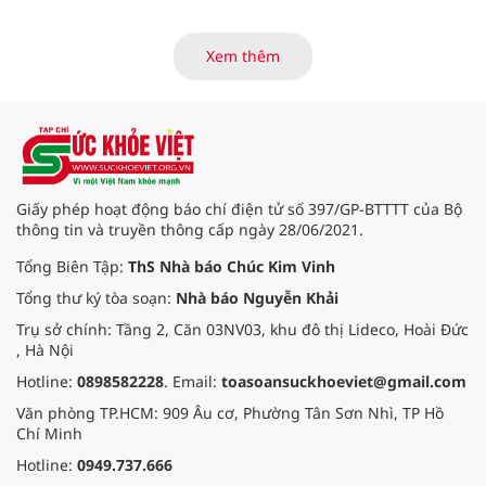
viện và các cơ quan liên quan để
mở rộng mạng lưới điều phối, tăng
cường truyền thông, hoàn thiện
Xem thêm
quy trình chuyên môn và hệ thống
pháp luật để thúc đẩy lĩnh vực
hiến và ghép mô tạng.
Giấy phép hoạt động báo chí điện tử số 397/GP-BTTTT của Bộ
thông tin và truyền thông cấp ngày 28/06/2021.
Tổng Biên Tập:
ThS Nhà báo Chúc Kim Vinh
Tổng thư ký tòa soạn:
Nhà báo Nguyễn Khải
Trụ sở chính: Tầng 2, Căn 03NV03, khu đô thị Lideco, Hoài Đức
, Hà Nội
Hotline:
0898582228
. Email:
toasoansuckhoeviet@gmail.com
Văn phòng TP.HCM: 909 Âu cơ, Phường Tân Sơn Nhì, TP Hồ
Chí Minh
Hotline:
0949.737.666