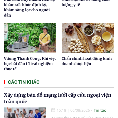
khám sức khỏe định kỳ,
lượng y tế
khám sàng lọc cho người
dân
Vương Thành Công: Khi việc
Chấn chỉnh hoạt động kinh
học bắt đầu từ trải nghiệm
doanh dược liệu
thực tế
CÁC TIN KHÁC
Xây dựng bản đồ mạng lưới cấp cứu ngoại viện
toàn quốc
15:18
|
06/08/2026
Tin tức