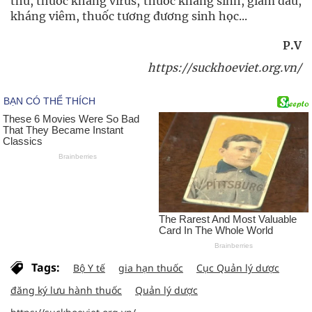
thư, thuốc kháng virus, thuốc kháng sinh, giảm đau,
kháng viêm, thuốc tương đương sinh học...
P.V
https://suckhoeviet.org.vn/
Tags:
Bộ Y tế
gia hạn thuốc
Cục Quản lý dược
đăng ký lưu hành thuốc
Quản lý dược