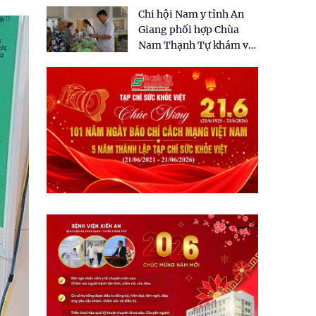
tặng quà cho 150 người
Chi hội Nam y tỉnh An
dân tại xã Tân Tập
Giang phối hợp Chùa
Nam Thạnh Tự khám và
cấp thuốc miễn phí cho
nhân dân