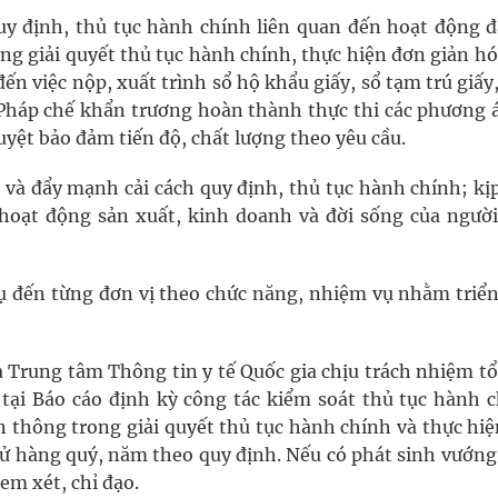
quy định, thủ tục hành chính liên quan đến hoạt động đ
ng giải quyết thủ tục hành chính, thực hiện đơn giản hó
ến việc nộp, xuất trình sổ hộ khẩu giấy, sổ tạm trú giấy
ụ Pháp chế khẩn trương hoàn thành thực thi các phương á
yệt bảo đảm tiến độ, chất lượng theo yêu cầu.
t và đẩy mạnh cải cách quy định, thủ tục hành chính; kị
oạt động sản xuất, kinh doanh và đời sống của người
ụ đến từng đơn vị theo chức năng, nhiệm vụ nhằm triển
à Trung tâm Thông tin y tế Quốc gia chịu trách nhiệm t
ả tại Báo cáo định kỳ công tác kiểm soát thủ tục hành c
ên thông trong giải quyết thủ tục hành chính và thực hi
tử hàng quý, năm theo quy định. Nếu có phát sinh vướng
em xét, chỉ đạo.