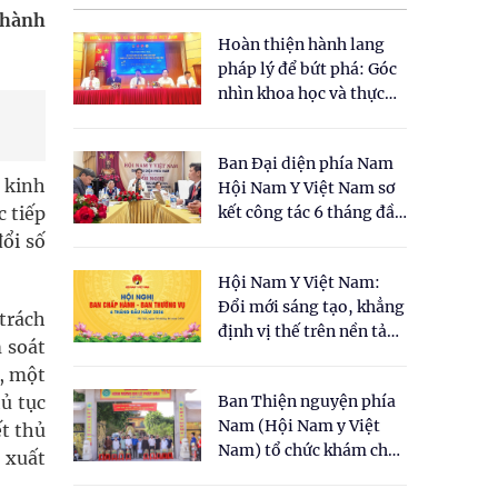
 hành
Hoàn thiện hành lang
pháp lý để bứt phá: Góc
nhìn khoa học và thực
tiễn tại Tọa đàm " Đề
xuất một số nội dung
Ban Đại diện phía Nam
cho Luật Y dược cổ
 kinh
Hội Nam Y Việt Nam sơ
truyền Việt Nam"
c tiếp
kết công tác 6 tháng đầu
năm 2026
ổi số
Hội Nam Y Việt Nam:
Đổi mới sáng tạo, khẳng
trách
định vị thế trên nền tảng
 soát
y học cổ truyền và khoa
a, một
học hiện đại
hủ tục
Ban Thiện nguyện phía
Nam (Hội Nam y Việt
t thủ
Nam) tổ chức khám chữa
, xuất
bệnh y học cổ truyền và