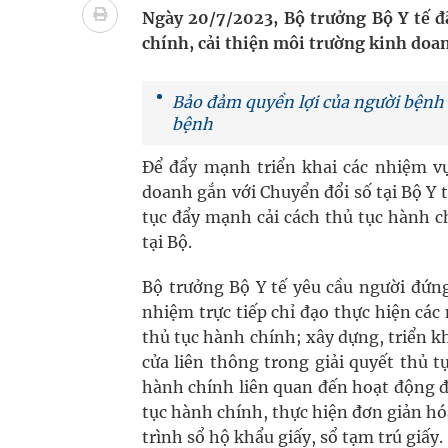
Ung thư thận: Nguy hiểm vì tiến triển quá âm th
Ngày 20/7/2023, Bộ trưởng Bộ Y tế đã
chính, cải thiện môi trường kinh doan
Nhiều chuỗi hoạt động lớn được diễn ra tại Lễ hộ
Tiếp tục rà soát, triển khai các nhiệm vụ trong lĩ
Bảo đảm quyền lợi của người bệnh 
bệnh
Lâm Đồng: Quyết tâm đưa sân bay Liên Khương trở
Để đẩy mạnh triển khai các nhiệm vụ
Tác Dụng Chống Kết Tập Tiểu Cầu Và Chống Đông
doanh gắn với Chuyển đổi số tại Bộ Y t
tục đẩy mạnh cải cách thủ tục hành c
Quan Bằng Chứng Dược Lý Và Cơ Chế Phân Tử
tại Bộ.
Xây dựng bản đồ mạng lưới cấp cứu ngoại viện t
Bộ trưởng Bộ Y tế yêu cầu người đứng
nhiệm trực tiếp chỉ đạo thực hiện cá
thủ tục hành chính; xây dựng, triển kh
cửa liên thông trong giải quyết thủ t
hành chính liên quan đến hoạt động đ
tục hành chính, thực hiện đơn giản hó
trình sổ hộ khẩu giấy, sổ tạm trú giấy.