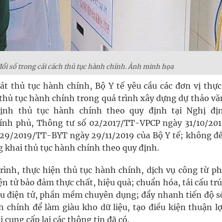
ổi số trong cải cách thủ tục hành chính. Ảnh minh họa
át thủ tục hành chính, Bộ Y tế yêu cầu các đơn vị thực
 thủ tục hành chính trong quá trình xây dựng dự thảo vă
ịnh thủ tục hành chính theo quy định tại Nghị đị
ính phủ, Thông tư số 02/2017/TT-VPCP ngày 31/10/201
29/2019/TT-BYT ngày 29/11/2019 của Bộ Y tế; không để
 khai thủ tục hành chính theo quy định.
trình, thực hiện thủ tục hành chính, dịch vụ công từ p
n tử bảo đảm thực chất, hiệu quả; chuẩn hóa, tái cấu tr
ẫu điện tử, phần mềm chuyên dụng; đẩy nhanh tiến độ s
h chính để làm giàu kho dữ liệu, tạo điều kiện thuận l
cung cấp lại các thông tin đã có.