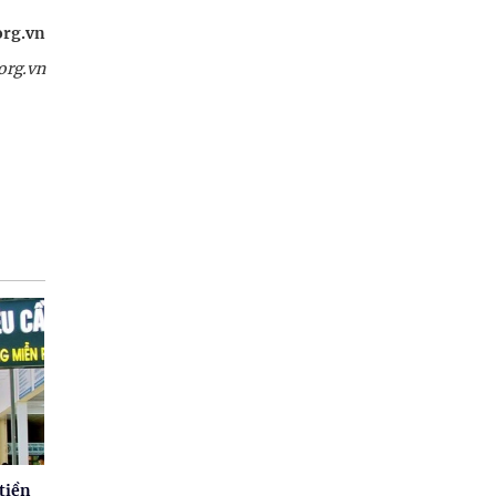
org.vn
org.vn
tiền