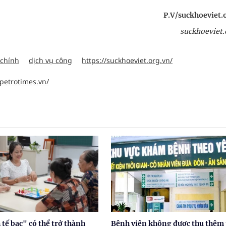
P.V/suckhoeviet.
suckhoeviet.
 chính
dịch vụ công
https://suckhoeviet.org.vn/
.petrotimes.vn/
tế bạc" có thể trở thành
Bệnh viện không được thu thêm 