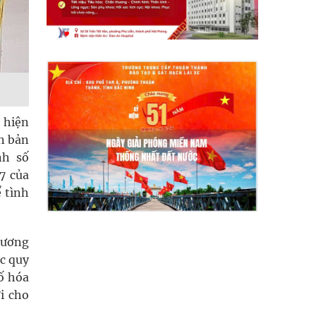
 hiện
n bản
nh số
7 của
 tình
hương
úc quy
ố hóa
ợi cho