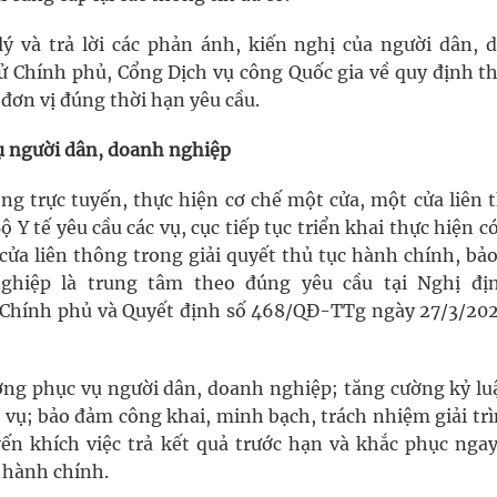
lý và trả lời các phản ánh, kiến nghị của người dân, 
ử Chính phủ, Cổng Dịch vụ công Quốc gia về quy định th
đơn vị đúng thời hạn yêu cầu.
ụ người dân, doanh nghiệp
ông trực tuyến, thực hiện cơ chế một cửa, một cửa liên
 Y tế yêu cầu các vụ, cục tiếp tục triển khai thực hiện c
 cửa liên thông trong giải quyết thủ tục hành chính, bả
ghiệp là trung tâm theo đúng yêu cầu tại Nghị đị
Chính phủ và Quyết định số 468/QĐ-TTg ngày 27/3/202
ượng phục vụ người dân, doanh nghiệp; tăng cường kỷ luậ
 vụ; bảo đảm công khai, minh bạch, trách nhiệm giải trì
n khích việc trả kết quả trước hạn và khắc phục ngay
c hành chính.