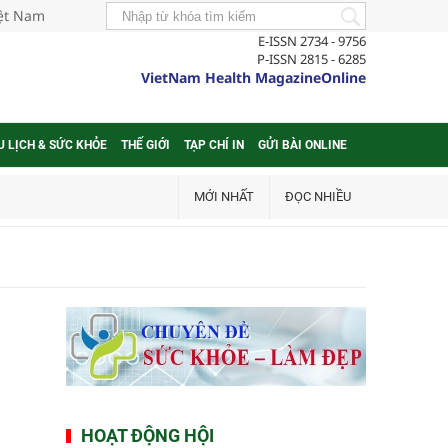
iệt Nam
E-ISSN 2734 - 9756
P-ISSN 2815 - 6285
VietNam Health MagazineOnline
U LỊCH & SỨC KHỎE
THẾ GIỚI
TẠP CHÍ IN
GỬI BÀI ONLINE
MỚI NHẤT
ĐỌC NHIỀU
HOẠT ĐỘNG HỘI