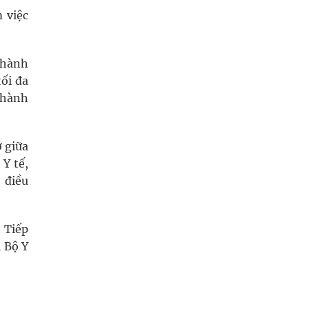
m việc
thành
ối đa
 hành
ơ giữa
 Y tế,
 điều
 Tiếp
i Bộ Y