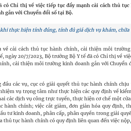
ầm
 có Chỉ thị về việc tiếp tục đẩy mạnh cải cách thủ tục
h gắn với Chuyển đổi số tại Bộ.
i sầu riêng 2026
nh vực cấp cứu, điều trị đột quỵ
khi thực hiện tính đúng, tính đủ giá dịch vụ khám, chữa
 lại khai thác vào ngày 19/8
 về cải cách thủ tục hành chính, cải thiện môi trường
 Máu Của Các Loài Nhân Sâm (Panax Spp.): Tổng
ế, ngày 20/7/2023, Bộ trưởng Bộ Y tế đã có Chỉ thị về việ
hính, cải thiện môi trường kinh doanh gắn với Chuyển đ
oàn quốc
 đầu các vụ, cục có giải quyết thủ tục hành chính chịu 
c nhiệm vụ trọng tâm như thực hiện các quy định về kiểm
ai các dịch vụ công trực tuyến, thực hiện cơ chế một cử
ục hành chính; việc cắt giảm, đơn giản hóa quy định, t
ầu tư kinh doanh, phân cấp, phân quyền trong giải quyế
a thủ tục hành chính có quy định liên quan đến việc nộp