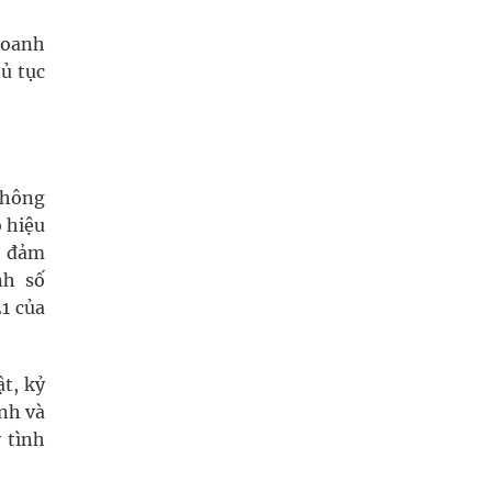
doanh
ủ tục
 thông
ó hiệu
o đảm
nh số
1 của
t, kỷ
nh và
 tình