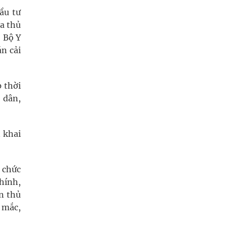
ầu tư
a thủ
, Bộ Y
n cải
p thời
 dân,
 khai
ổ chức
hính,
ện thủ
 mắc,