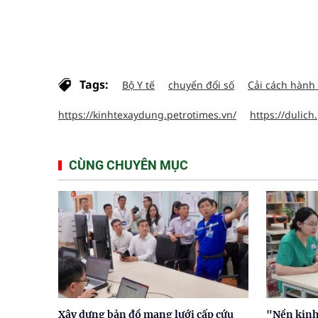
Tags:
Bộ Y tế
chuyển đổi số
Cải cách hành
https://kinhtexaydung.petrotimes.vn/
https://dulich
CÙNG CHUYÊN MỤC
Xây dựng bản đồ mạng lưới cấp cứu
"Nền kinh 