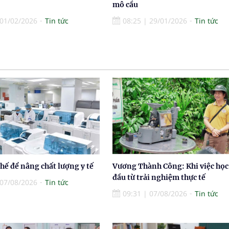
mô cầu
01/02/2026
Tin tức
08:25
|
29/01/2026
Tin tức
thế để nâng chất lượng y tế
Vương Thành Công: Khi việc học
đầu từ trải nghiệm thực tế
07/08/2026
Tin tức
09:31
|
07/08/2026
Tin tức