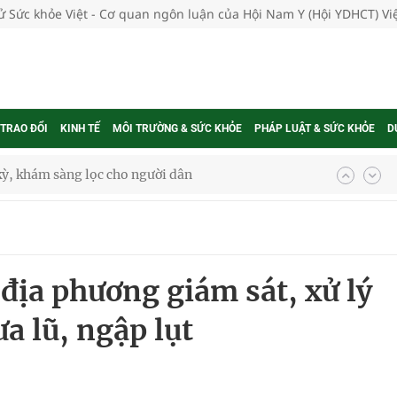
tử Sức khỏe Việt - Cơ quan ngôn luận của Hội Nam Y (Hội YDHCT) V
 TRAO ĐỔI
KINH TẾ
MÔI TRƯỜNG & SỨC KHỎE
PHÁP LUẬT & SỨC KHỎE
D
kỳ, khám sàng lọc cho người dân
ông cực hiệu quả
 chuyên gia
 địa phương giám sát, xử lý
a lũ, ngập lụt
nghiệm thực tế