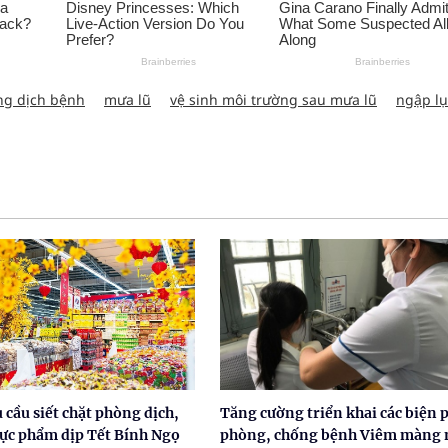
ng dịch bệnh
mưa lũ
vệ sinh môi trường sau mưa lũ
ngập lụ
u cầu siết chặt phòng dịch,
Tăng cường triển khai các biện 
hực phẩm dịp Tết Bính Ngọ
phòng, chống bệnh Viêm màng 