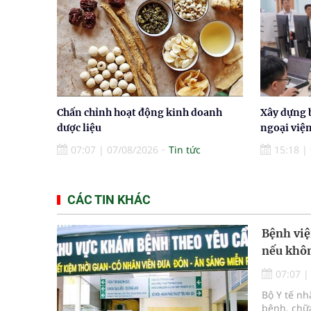
Chấn chỉnh hoạt động kinh doanh
Xây dựng 
dược liệu
ngoại việ
07:07
|
07/08/2026
Tin tức
15:18
|
CÁC TIN KHÁC
Bệnh việ
nếu khôn
07:07
Bộ Y tế n
bệnh, chữa