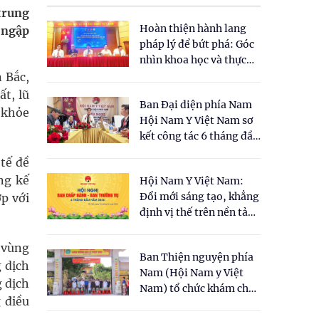
trung
Hoàn thiện hành lang
 ngập
pháp lý để bứt phá: Góc
nhìn khoa học và thực
tiễn tại Tọa đàm " Đề
 Bắc,
xuất một số nội dung
ất, lũ
Ban Đại diện phía Nam
cho Luật Y dược cổ
c khỏe
Hội Nam Y Việt Nam sơ
truyền Việt Nam"
kết công tác 6 tháng đầu
năm 2026
tế đề
ng kế
Hội Nam Y Việt Nam:
Đổi mới sáng tạo, khẳng
p với
định vị thế trên nền tảng
y học cổ truyền và khoa
học hiện đại
à vùng
Ban Thiện nguyện phía
g dịch
Nam (Hội Nam y Việt
g dịch
Nam) tổ chức khám chữa
 điều
bệnh y học cổ truyền và