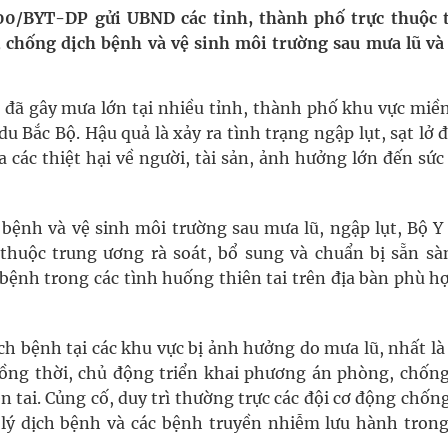
ngừa ung thư
400/BYT-DP gửi UBND các tỉnh, thành phố trực thuộc 
, chống dịch bệnh và vệ sinh môi trường sau mưa lũ và
 Máu Của Các Loài Nhân Sâm (Panax Spp.): Tổng
o đã gây mưa lớn tại nhiều tỉnh, thành phố khu vực miền
du Bắc Bộ. Hậu quả là xảy ra tình trạng ngập lụt, sạt lở đ
a các thiệt hại về người, tài sản, ảnh hưởng lớn đến sứ
g, nhiệt độ cao nhất 35 độ
bệnh và vệ sinh môi trường sau mưa lũ, ngập lụt, Bộ Y 
thuộc trung ương rà soát, bổ sung và chuẩn bị sẵn sà
ệnh trong các tình huống thiên tai trên địa bàn phù hợ
ịch bệnh tại các khu vực bị ảnh hưởng do mưa lũ, nhất l
. Đồng thời, chủ động triển khai phương án phòng, chốn
n tai. Củng cố, duy trì thường trực các đội cơ động chốn
 lý dịch bệnh và các bệnh truyền nhiễm lưu hành trong