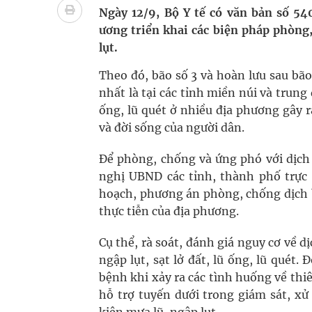
Súp lơ xanh mang đến hy vọng mới trong phòng 
Ngày 12/9, Bộ Y tế có văn bản số 5
ương triển khai các biện pháp phòng
Tác Dụng Chống Kết Tập Tiểu Cầu Và Chống Đông
lụt.
Quan Bằng Chứng Dược Lý Và Cơ Chế Phân Tử
Theo đó, bão số 3 và hoàn lưu sau bã
nhất là tại các tỉnh miền núi và trung 
Cách âm nhạc trị liệu được “đo ni đóng giày”
ống, lũ quét ở nhiều địa phương gây r
và đời sống của người dân.
Dự báo thời tiết ngày 08/8/2026: Bắc Bộ nắng nón
Để phòng, chống và ứng phó với dịch 
nghị UBND các tỉnh, thành phố trực 
hoạch, phương án phòng, chống dịch b
thực tiễn của địa phương.
Cụ thể, rà soát, đánh giá nguy cơ về d
ngập lụt, sạt lở đất, lũ ống, lũ quét
bệnh khi xảy ra các tình huống về thiê
hỗ trợ tuyến dưới trong giám sát, xử