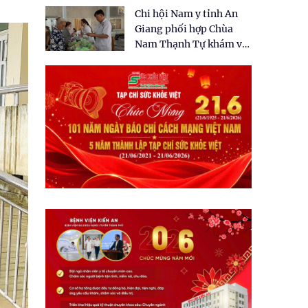
tặng quà cho 150 người
Chi hội Nam y tỉnh An
dân tại xã Tân Tập
Giang phối hợp Chùa
Nam Thạnh Tự khám và
cấp thuốc miễn phí cho
nhân dân