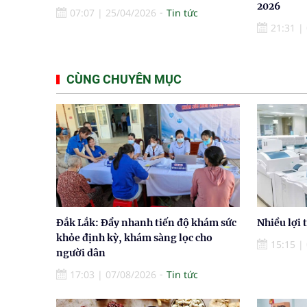
2026
07:07
|
25/04/2026
Tin tức
21:31
|
CÙNG CHUYÊN MỤC
Đắk Lắk: Đẩy nhanh tiến độ khám sức
Nhiều lợi 
khỏe định kỳ, khám sàng lọc cho
15:15
|
người dân
17:03
|
07/08/2026
Tin tức