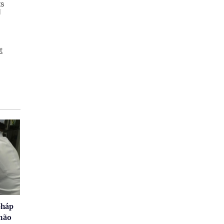
t
pháp
não