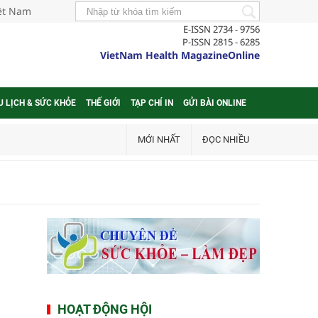
iệt Nam
E-ISSN 2734 - 9756
P-ISSN 2815 - 6285
VietNam Health MagazineOnline
U LỊCH & SỨC KHỎE
THẾ GIỚI
TẠP CHÍ IN
GỬI BÀI ONLINE
MỚI NHẤT
ĐỌC NHIỀU
HOẠT ĐỘNG HỘI