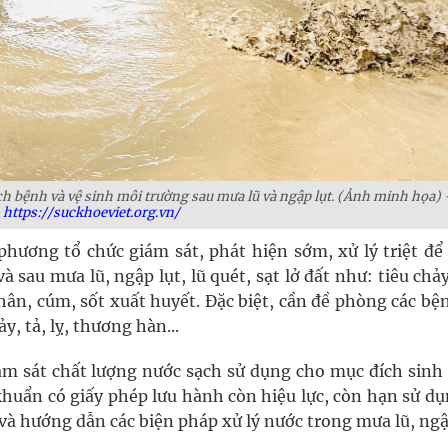
h bệnh và vệ sinh môi trường sau mưa lũ và ngập lụt. (Ảnh minh họa) 
https://suckhoeviet.org.vn/
phương tổ chức giám sát, phát hiện sớm, xử lý triệt để
 sau mưa lũ, ngập lụt, lũ quét, sạt lở đất như: tiêu chả
ân, cúm, sốt xuất huyết. Đặc biệt, cần đề phòng các bện
, tả, lỵ, thương hàn...
ám sát chất lượng nước sạch sử dụng cho mục đích sinh 
khuẩn có giấy phép lưu hành còn hiệu lực, còn hạn sử dụ
và hướng dẫn các biện pháp xử lý nước trong mưa lũ, ngậ