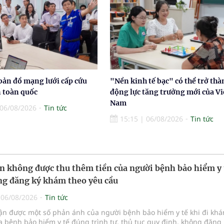
bản đồ mạng lưới cấp cứu
"Nền kinh tế bạc" có thể trở thà
n toàn quốc
động lực tăng trưởng mới của Vi
Nam
06/08/2026
Tin tức
15:15
|
06/08/2026
Tin tức
n không được thu thêm tiền của người bệnh bảo hiểm y 
g đăng ký khám theo yêu cầu
|
06/08/2026
Tin tức
hận được một số phản ánh của người bệnh bảo hiểm y tế khi đi kh
 bệnh bảo hiểm y tế đúng trình tự, thủ tục quy định, không đăng 