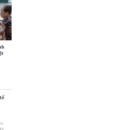
nh
ệt
tế
ám
ký