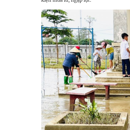
kiện mưa lũ, ngập lụt.