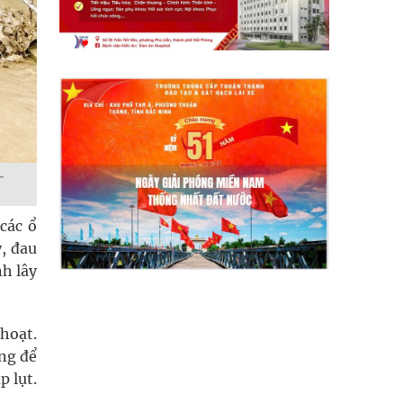
-
 các ổ
y, đau
h lây
hoạt.
ng để
p lụt.