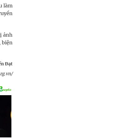
u làm
truyền
ị ảnh
 biện
ến Đạt
rg.vn/