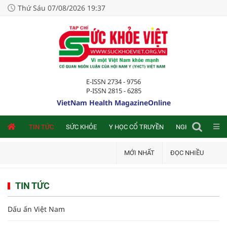
Thứ Sáu 07/08/2026 19:37
E-ISSN 2734 - 9756
P-ISSN 2815 - 6285
VietNam Health MagazineOnline
NLINE
TIN TỨC
SỨC KHỎE
Y HỌC CỔ TRUYỀN
NGHIÊN CỨU TRA
MỚI NHẤT
ĐỌC NHIỀU
TIN TỨC
Dấu ấn Việt Nam