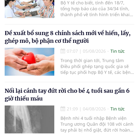
Bộ Y tế cho biết, tính đến 18/7,
tổng hợp báo cáo của 34/34 tỉnh,
thành phố về tình hình triển khai
khám sức khỏe định kỳ, khám sàng
lọc miễn phí cho người dân, ghi
nhận 32.286.360 người, chiếm gần
Đề xuất bổ sung 8 chính sách mới về hiến, lấy,
30% dân số cả nước đã được khám
ghép mô, bộ phận cơ thể người
sức khỏe định kỳ năm nay.
07:07
|
05/08/2026
Tin tức
Trong thời gian tới, Trung tâm
Điều phối ghép tạng quốc gia sẽ
tiếp tục phối hợp Bộ Y tế, các bệnh
viện và các cơ quan liên quan để
mở rộng mạng lưới điều phối, tăng
cường truyền thông, hoàn thiện
Nối lại cánh tay đứt rời cho bé 4 tuổi sau gần 6
quy trình chuyên môn và hệ thống
giờ thiếu máu
pháp luật để thúc đẩy lĩnh vực
hiến và ghép mô tạng.
21:09
|
04/08/2026
Tin tức
Bệnh nhi 4 tuổi nhập Bệnh viện
Trung ương Quân đội 108 với cánh
tay phải bị nhổ giật, đứt rời hoàn
toàn do tai nạn giao thông. Dù