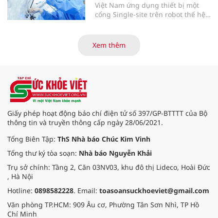
Việt Nam ứng dụng thiết bị một
cổng Single-site trên robot thế hệ
mới điều trị ung thư tuyến tiền liệt,
nhân đôi hiệu quả.
Xem thêm
Giấy phép hoạt động báo chí điện tử số 397/GP-BTTTT của Bộ
thông tin và truyền thông cấp ngày 28/06/2021.
Tổng Biên Tập:
ThS Nhà báo Chúc Kim Vinh
Tổng thư ký tòa soạn:
Nhà báo Nguyễn Khải
Trụ sở chính: Tầng 2, Căn 03NV03, khu đô thị Lideco, Hoài Đức
, Hà Nội
Hotline:
0898582228
. Email:
toasoansuckhoeviet@gmail.com
Văn phòng TP.HCM: 909 Âu cơ, Phường Tân Sơn Nhì, TP Hồ
Chí Minh