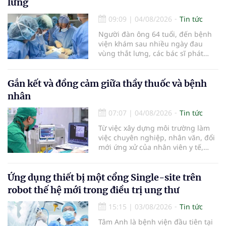
lưng
nhật chẩn đoán và điều trị bệnh lý
tiêu hóa - gan mật vừa diễn ra
09:09
|
04/08/2026
Tin tức
ngày 1/8 tại Bệnh viện Đại học
Người đàn ông 64 tuổi, đến bệnh
quốc tế Hồng Bàng.
viện khám sau nhiều ngày đau
vùng thắt lưng, các bác sĩ phát
hiện khối u thận phải kích thước
khoảng 3cm, nghi ngờ ung thư
biểu mô tế bào thận. Với khối u còn
Gắn kết và đồng cảm giữa thầy thuốc và bệnh
ở giai đoạn sớm, người bệnh được
nhân
chỉ định cắt bán phần thận phải
bằng phẫu thuật robot thay vì phải
07:07
|
04/08/2026
Tin tức
cắt bỏ toàn bộ quả thận như trước
Từ việc xây dựng môi trường làm
đây.
việc chuyên nghiệp, nhân văn, đổi
mới ứng xử của nhân viên y tế,
Bệnh viện đa khoa khu vực Phúc
Yên (tỉnh Phú Thọ) đã tạo nên sự
đồng cảm, gắn kết cao giữa thầy
Ứng dụng thiết bị một cổng Single-site trên
thuốc với bệnh nhân.
robot thế hệ mới trong điều trị ung thư
15:15
|
03/08/2026
Tin tức
Tâm Anh là bệnh viện đầu tiên tại