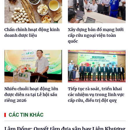
Chấn chỉnh hoạt động kinh
Xây dựng bản đồ mạng lưới
doanh dược liệu
cấp cứu ngoại viện toàn
quốc
Nhiều chuỗi hoạt động lớn
Tiếp tục rà soát, triển khai
được diễn ra tại Lễ hội sầu
các nhiệm vụ trong lĩnh vực
riêng 2026
cấp cứu, điều trị đột quỵ
CÁC TIN KHÁC
Lâm Đồng: Quyết tâm đưa sân bay Liên Khương