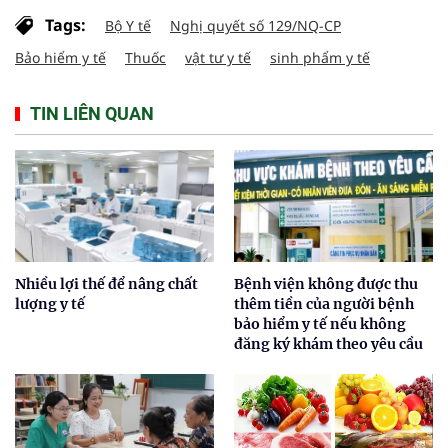
Tags:
Bộ Y tế
Nghị quyết số 129/NQ-CP
Bảo hiểm y tế
Thuốc
vật tư y tế
sinh phẩm y tế
TIN LIÊN QUAN
Nhiều lợi thế để nâng chất
Bệnh viện không được thu
lượng y tế
thêm tiền của người bệnh
bảo hiểm y tế nếu không
đăng ký khám theo yêu cầu