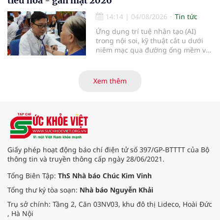
tiêu hóa - gan mật 2026
14:14
|
04/08/2026
Tin tức
Ứng dụng trí tuệ nhân tạo (AI)
trong nội soi, kỹ thuật cắt u dưới
niêm mạc qua đường ống mềm và
các tiến bộ mới hướng tới "chữa
khỏi chức năng" bệnh viêm gan B
là những nội dung trọng tâm được
Xem thêm
báo cáo tại Hội thảo khoa học cập
nhật chẩn đoán và điều trị bệnh lý
tiêu hóa - gan mật vừa diễn ra
ngày 1/8 tại Bệnh viện Đại học
quốc tế Hồng Bàng.
Giấy phép hoạt động báo chí điện tử số 397/GP-BTTTT của Bộ
thông tin và truyền thông cấp ngày 28/06/2021.
Tổng Biên Tập:
ThS Nhà báo Chúc Kim Vinh
Tổng thư ký tòa soạn:
Nhà báo Nguyễn Khải
Trụ sở chính: Tầng 2, Căn 03NV03, khu đô thị Lideco, Hoài Đức
, Hà Nội