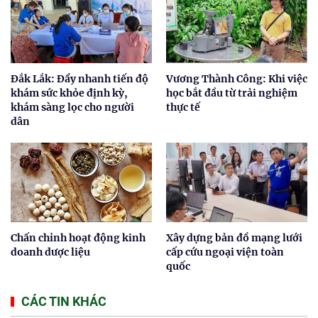
Đắk Lắk: Đẩy nhanh tiến độ
Vương Thành Công: Khi việc
khám sức khỏe định kỳ,
học bắt đầu từ trải nghiệm
khám sàng lọc cho người
thực tế
dân
Chấn chỉnh hoạt động kinh
Xây dựng bản đồ mạng lưới
doanh dược liệu
cấp cứu ngoại viện toàn
quốc
CÁC TIN KHÁC