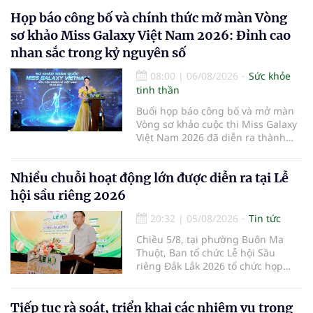
Họp báo công bố và chính thức mở màn Vòng
sơ khảo Miss Galaxy Việt Nam 2026: Đỉnh cao
nhan sắc trong kỷ nguyên số
08:00
|
06/08/2026
Sức khỏe
tinh thần
Buổi họp báo công bố và mở màn
Vòng sơ khảo cuộc thi Miss Galaxy
Việt Nam 2026 đã diễn ra thành
công rực rỡ. Sự kiện đánh dấu sự
khởi đầu của một đấu trường nhan
Nhiều chuỗi hoạt động lớn được diễn ra tại Lễ
sắc quy mô, khác biệt và tiên
phong – nơi tôn vinh vẻ đẹp thời
hội sầu riêng 2026
đại mới kết hợp giữa Tri thức, Bản
lĩnh, Văn hóa và Công nghệ số
20:32
|
05/08/2026
Tin tức
Chiều 5/8, tại phường Buôn Ma
Thuột, Ban tổ chức Lễ hội Sầu
riêng Đắk Lắk 2026 tổ chức họp
báo thông tin về các hoạt động của
Lễ hội Sầu riêng Đắk Lắk 2026.Lễ
hội Sầu riêng Đắk Lắk năm 2026 có
Tiếp tục rà soát, triển khai các nhiệm vụ trong