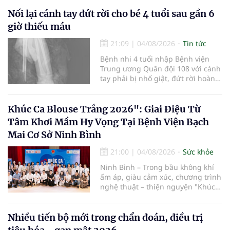
mở rộng mạng lưới điều phối, tăng
cường truyền thông, hoàn thiện
Nối lại cánh tay đứt rời cho bé 4 tuổi sau gần 6
quy trình chuyên môn và hệ thống
giờ thiếu máu
pháp luật để thúc đẩy lĩnh vực
hiến và ghép mô tạng.
21:09
|
04/08/2026
Tin tức
Bệnh nhi 4 tuổi nhập Bệnh viện
Trung ương Quân đội 108 với cánh
tay phải bị nhổ giật, đứt rời hoàn
toàn do tai nạn giao thông. Dù
mạch máu, thần kinh bị tổn
thương nặng và thời gian thiếu
Khúc Ca Blouse Trắng 2026": Giai Điệu Từ
máu kéo dài, các bác sĩ đã tái lập
Tâm Khơi Mầm Hy Vọng Tại Bệnh Viện Bạch
tuần hoàn thành công sau ca vi
Mai Cơ Sở Ninh Bình
phẫu kéo dài 3 giờ.
21:00
|
04/08/2026
Sức khỏe
Ninh Bình – Trong bầu không khí
ấm áp, giàu cảm xúc, chương trình
nghệ thuật – thiện nguyện "Khúc
ca Blouse trắng" đã chính thức
khởi động hành trình năm 2026 với
điểm dừng chân đầu tiên tại Bệnh
Nhiều tiến bộ mới trong chẩn đoán, điều trị
viện Bạch Mai cơ sở Ninh Bình.