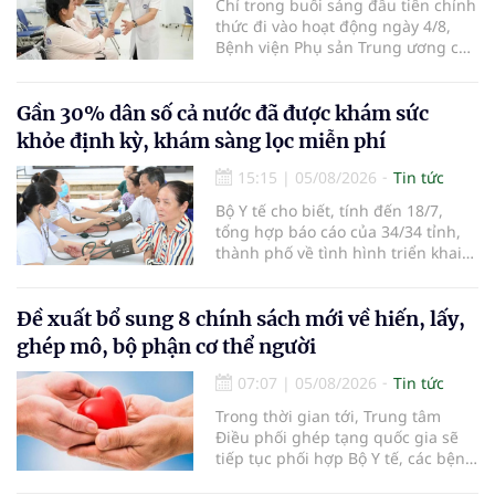
Chỉ trong buổi sáng đầu tiên chính
thức đi vào hoạt động ngày 4/8,
Bệnh viện Phụ sản Trung ương cơ
sở 2 đã tiếp đón hơn 500 lượt
người đến khám, điều trị và đón
em bé đầu tiên chào đời.
Gần 30% dân số cả nước đã được khám sức
khỏe định kỳ, khám sàng lọc miễn phí
15:15
|
05/08/2026
Tin tức
Bộ Y tế cho biết, tính đến 18/7,
tổng hợp báo cáo của 34/34 tỉnh,
thành phố về tình hình triển khai
khám sức khỏe định kỳ, khám sàng
lọc miễn phí cho người dân, ghi
nhận 32.286.360 người, chiếm gần
Đề xuất bổ sung 8 chính sách mới về hiến, lấy,
30% dân số cả nước đã được khám
ghép mô, bộ phận cơ thể người
sức khỏe định kỳ năm nay.
07:07
|
05/08/2026
Tin tức
Trong thời gian tới, Trung tâm
Điều phối ghép tạng quốc gia sẽ
tiếp tục phối hợp Bộ Y tế, các bệnh
viện và các cơ quan liên quan để