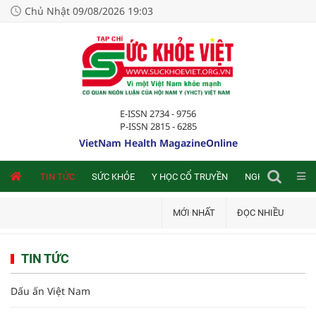
Chủ Nhật 09/08/2026 19:03
E-ISSN 2734 - 9756
P-ISSN 2815 - 6285
VietNam Health MagazineOnline
NLINE
TIN TỨC
SỨC KHỎE
Y HỌC CỔ TRUYỀN
NGHIÊN CỨU TRA
MỚI NHẤT
ĐỌC NHIỀU
TIN TỨC
Dấu ấn Việt Nam