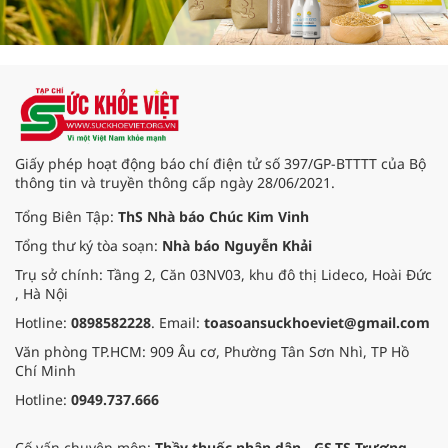
Giấy phép hoạt động báo chí điện tử số 397/GP-BTTTT của Bộ
thông tin và truyền thông cấp ngày 28/06/2021.
Tổng Biên Tập:
ThS Nhà báo Chúc Kim Vinh
Tổng thư ký tòa soạn:
Nhà báo Nguyễn Khải
Trụ sở chính: Tầng 2, Căn 03NV03, khu đô thị Lideco, Hoài Đức
, Hà Nội
Hotline:
0898582228
. Email:
toasoansuckhoeviet@gmail.com
Văn phòng TP.HCM: 909 Âu cơ, Phường Tân Sơn Nhì, TP Hồ
Chí Minh
Hotline:
0949.737.666
Cố vấn chuyên môn:
Thầy thuốc nhân dân - GS.TS Trương