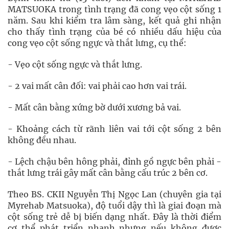
MATSUOKA trong tình trạng đã cong vẹo cột sống 1
năm. Sau khi kiểm tra lâm sàng, kết quả ghi nhận
cho thấy tình trạng của bé có nhiều dấu hiệu của
cong vẹo cột sống ngực và thắt lưng, cụ thể:
- Vẹo cột sống ngực và thắt lưng.
- 2 vai mất cân đối: vai phải cao hơn vai trái.
- Mất cân bằng xứng bờ dưới xương bả vai.
- Khoảng cách từ rãnh liên vai tới cột sống 2 bên
không đều nhau.
- Lệch chậu bên hông phải, đỉnh gồ ngực bên phải -
thắt lưng trái gây mất cân bằng cấu trúc 2 bên cơ.
Theo BS. CKII Nguyễn Thị Ngọc Lan (chuyên gia tại
Myrehab Matsuoka), độ tuổi dậy thì là giai đoạn mà
cột sống trẻ dễ bị biến dạng nhất. Đây là thời điểm
cơ thể phát triển nhanh nhưng nếu không được