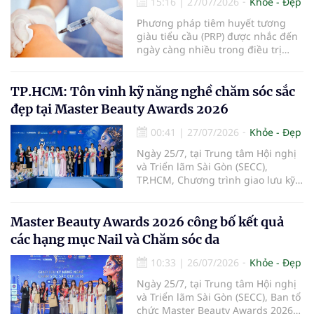
15:16
|
27/07/2026
Khỏe - Đẹp
bệnh.
Phương pháp tiêm huyết tương
giàu tiểu cầu (PRP) được nhắc đến
ngày càng nhiều trong điều trị
thoái hóa khớp gối với kỳ vọng cải
thiện chức năng vận động và làm
chậm tiến triển bệnh. Vậy PRP hoạt
TP.HCM: Tôn vinh kỹ năng nghề chăm sóc sắc
động theo cơ chế nào, mang lại
đẹp tại Master Beauty Awards 2026
hiệu quả ra sao và những ai sẽ
phù hợp với phương pháp này?
00:41
|
27/07/2026
Khỏe - Đẹp
Ngày 25/7, tại Trung tâm Hội nghị
và Triển lãm Sài Gòn (SECC),
TP.HCM, Chương trình giao lưu kỹ
năng nghề chăm sóc sắc đẹp –
Master Beauty Awards 2026 đã
diễn ra với các hoạt động giao lưu
Master Beauty Awards 2026 công bố kết quả
chuyên môn, trình diễn, đánh giá
các hạng mục Nail và Chăm sóc da
tay nghề và trao giải cho những thí
sinh có phần thể hiện nổi bật.
10:33
|
26/07/2026
Khỏe - Đẹp
Ngày 25/7, tại Trung tâm Hội nghị
và Triển lãm Sài Gòn (SECC), Ban tổ
chức Master Beauty Awards 2026