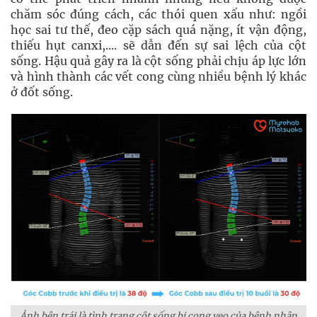
chăm sóc đúng cách, các thói quen xấu như: ngồi
học sai tư thế, đeo cặp sách quá nặng, ít vận động,
thiếu hụt canxi,.... sẽ dẫn đến sự sai lệch của cột
sống. Hậu quả gây ra là cột sống phải chịu áp lực lớn
và hình thành các vết cong cùng nhiều bệnh lý khác
ở đốt sống.
Ảnh bên trái là tình trạng cột sống bị cong vẹo của bệnh nhân