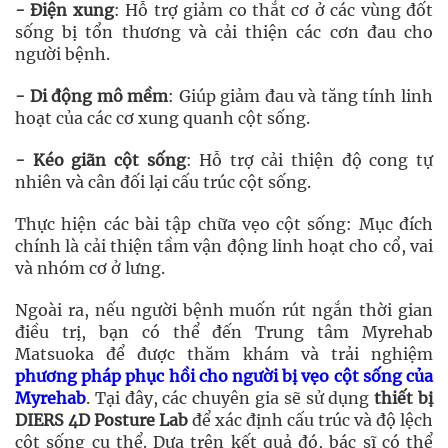
- Điện xung
: Hỗ trợ giảm co thắt cơ ở các vùng đốt
sống bị tổn thương và cải thiện các cơn đau cho
người bệnh.
- Di động mô mềm
: Giúp giảm đau và tăng tính linh
hoạt của các cơ xung quanh cột sống.
- Kéo giãn cột sống
: Hỗ trợ cải thiện độ cong tự
nhiên và cân đối lại cấu trúc cột sống.
Thực hiện các bài tập chữa vẹo cột sống: Mục đích
chính là cải thiện tầm vận động linh hoạt cho cổ, vai
và nhóm cơ ở lưng.
Ngoài ra, nếu người bệnh muốn rút ngắn thời gian
điều trị, bạn có thể đến Trung tâm Myrehab
Matsuoka để được thăm khám và trải nghiệm
phương pháp phục hồi cho người bị vẹo cột sống của
Myrehab
. Tại đây, các chuyên gia sẽ sử dụng
thiết bị
DIERS 4D Posture Lab
để xác định cấu trúc và độ lệch
cột sống cụ thể. Dựa trên kết quả đó, bác sĩ có thể