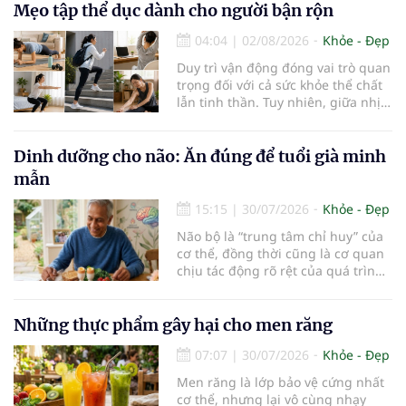
Mẹo tập thể dục dành cho người bận rộn
04:04
|
02/08/2026
Khỏe - Đẹp
Duy trì vận động đóng vai trò quan
trọng đối với cả sức khỏe thể chất
lẫn tinh thần. Tuy nhiên, giữa nhịp
sống bận rộn và nhiều trách nhiệm
cần cân bằng, việc dành thời gian
cho các hoạt động tập luyện
Dinh dưỡng cho não: Ăn đúng để tuổi già minh
thường trở thành một thách thức
mẫn
không nhỏ…
15:15
|
30/07/2026
Khỏe - Đẹp
Não bộ là “trung tâm chỉ huy” của
cơ thể, đồng thời cũng là cơ quan
chịu tác động rõ rệt của quá trình
lão hóa. Một chế độ dinh dưỡng
khoa học, kết hợp lối sống lành
mạnh, có thể góp phần bảo vệ tế
Những thực phẩm gây hại cho men răng
bào thần kinh, duy trì trí nhớ và
07:07
|
30/07/2026
Khỏe - Đẹp
giúp NCT sống minh mẫn, tự chủ
lâu hơn.
Men răng là lớp bảo vệ cứng nhất
cơ thể, nhưng lại vô cùng nhạy