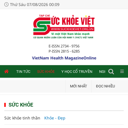
Thứ Sáu 07/08/2026 00:09
E-ISSN 2734 - 9756
P-ISSN 2815 - 6285
VietNam Health MagazineOnline
NLINE
TIN TỨC
SỨC KHỎE
Y HỌC CỔ TRUYỀN
NGHIÊN CỨU TRA
MỚI NHẤT
ĐỌC NHIỀU
SỨC KHỎE
Sức khỏe tinh thần
Khỏe - Đẹp