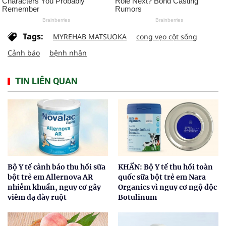
Tags:
MYREHAB MATSUOKA
cong vẹo cột sống
Cảnh báo
bệnh nhân
TIN LIÊN QUAN
Bộ Y tế cảnh báo thu hồi sữa
KHẨN: Bộ Y tế thu hồi toàn
bột trẻ em Allernova AR
quốc sữa bột trẻ em Nara
nhiễm khuẩn, nguy cơ gây
Organics vì nguy cơ ngộ độc
viêm dạ dày ruột
Botulinum