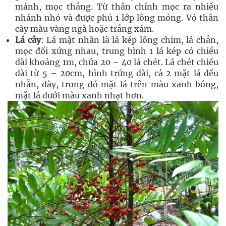
mảnh, mọc thẳng. Từ thân chính mọc ra nhiều
nhánh nhỏ và được phủ 1 lớp lông mỏng. Vỏ thân
cây màu vàng ngà hoặc trắng xám.
Lá cây
: Lá mật nhân là lá kép lông chim, lá chẵn,
mọc đối xứng nhau, trung bình 1 lá kép có chiều
dài khoảng 1m, chứa 20 – 40 lá chét. Lá chét chiều
dài từ 5 – 20cm, hình trứng dài, cả 2 mặt lá đều
nhẵn, dày, trong đó mặt lá trên màu xanh bóng,
mặt lá dưới màu xanh nhạt hơn.