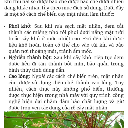
khi thu hái sẽ được bào chế dược bào chế dưới nhiều
dạng khác nhau tùy theo mục đích sử dụng. Dưới đây
là một số cách chế biến cây mật nhân làm thuốc:
Phơi khô
: Sau khi rửa sạch mật nhân, đem cắt
thành các miếng nhỏ rồi phơi dưới nắng mặt trời
hoặc sấy khô ở mức nhiệt cao. Đợi đến khi dược
liệu khô hoàn toàn có thể cho vào túi kín và bảo
quản nơi thoáng mát, tránh ẩm mốc.
Nghiền thành
bột
: Sau khi sấy khô, tiếp tục đem
dược liệu đi tán thành bột mịn, bảo quản trong
bình thủy tinh dùng dần.
Cao lỏng
: Ngoài các cách chế biến trên, mật nhân
còn được sử dụng điều chế thành cao lỏng. Tuy
nhiên, cách thực này không phổ biến, thường
được thực hiện trong nhà máy với quy trình công
nghệ hiện đại nhằm đảm bảo chất lượng và giữ
được trọn vẹn tác dụng của rễ cây mật nhân.