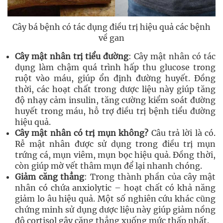
Cây bá bệnh có tác dụng điều trị hiệu quả các bệnh
về gan
Cây mật nhân trị tiểu đường
: Cây mật nhân có tác
dụng làm chậm quá trình hấp thu glucose trong
ruột vào máu, giúp ổn định đường huyết. Đồng
thời, các hoạt chất trong dược liệu này giúp tăng
độ nhạy cảm insulin, tăng cường kiểm soát đường
huyết trong máu, hỗ trợ điều trị bệnh tiểu đường
hiệu quả.
Cây mật nhân có trị mụn không?
Câu trả lời là có.
Rễ mật nhân được sử dụng trong điều trị mụn
trứng cá, mụn viêm, mụn bọc hiệu quả. Đồng thời,
còn giúp mờ vết thâm mụn để lại nhanh chóng.
Giảm căng thẳng
: Trong thành phần của cây mật
nhân có chứa anxiolytic – hoạt chất có khả năng
giảm lo âu hiệu quả. Một số nghiên cứu khác cũng
chứng minh sử dụng dược liệu này giúp giảm nồng
độ cortisol gây căng thẳng xuống mức thấp nhất.