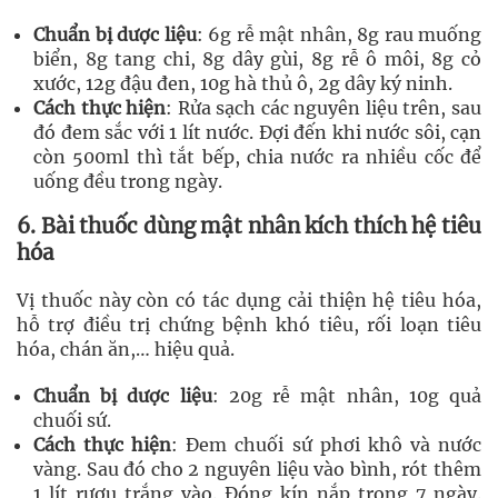
Chuẩn bị dược liệu
: 6g rễ mật nhân, 8g rau muống
biển, 8g tang chi, 8g dây gùi, 8g rễ ô môi, 8g cỏ
xước, 12g đậu đen, 10g hà thủ ô, 2g dây ký ninh.
Cách thực hiện
: Rửa sạch các nguyên liệu trên, sau
đó đem sắc với 1 lít nước. Đợi đến khi nước sôi, cạn
còn 500ml thì tắt bếp, chia nước ra nhiều cốc để
uống đều trong ngày.
6. Bài thuốc dùng mật nhân kích thích hệ tiêu
hóa
Vị thuốc này còn có tác dụng cải thiện hệ tiêu hóa,
hỗ trợ điều trị chứng bệnh khó tiêu, rối loạn tiêu
hóa, chán ăn,… hiệu quả.
Chuẩn bị dược liệu
: 20g rễ mật nhân, 10g quả
chuối sứ.
Cách thực hiện
: Đem chuối sứ phơi khô và nước
vàng. Sau đó cho 2 nguyên liệu vào bình, rót thêm
1 lít rượu trắng vào. Đóng kín nắp trong 7 ngày.