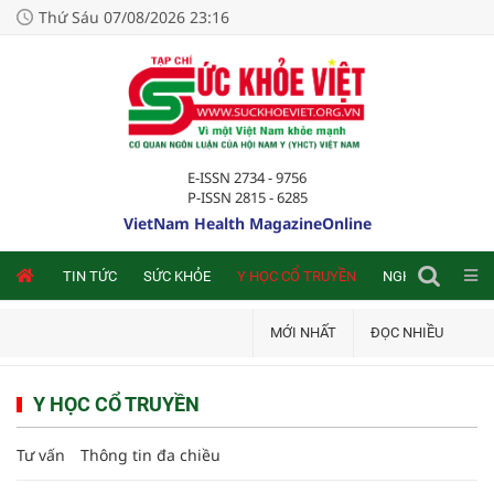
Thứ Sáu 07/08/2026 23:16
E-ISSN 2734 - 9756
P-ISSN 2815 - 6285
VietNam Health MagazineOnline
NLINE
TIN TỨC
SỨC KHỎE
Y HỌC CỔ TRUYỀN
NGHIÊN CỨU TRA
MỚI NHẤT
ĐỌC NHIỀU
Y HỌC CỔ TRUYỀN
Tư vấn
Thông tin đa chiều