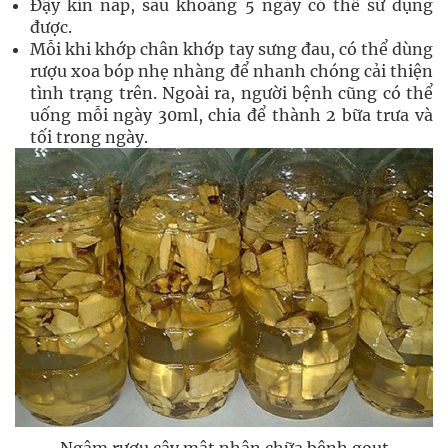
Đậy kín nắp, sau khoảng 5 ngày có thể sử dụng
được.
Mỗi khi khớp chân khớp tay sưng đau, có thể dùng
rượu xoa bóp nhẹ nhàng để nhanh chóng cải thiện
tình trạng trên. Ngoài ra, người bệnh cũng có thể
uống mỗi ngày 30ml, chia để thành 2 bữa trưa và
tối trong ngày.
Ngâm rượu cây mật nhân chữa bệnh gout