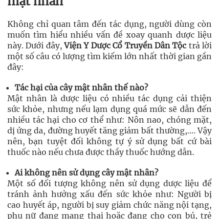
mật nhân
Không chỉ quan tâm đến tác dụng, người dùng còn
muốn tìm hiểu nhiều vấn đề xoay quanh dược liệu
này. Dưới đây,
Viện Y Dược Cổ Truyền Dân Tộc
trả lời
một số câu có lượng tìm kiếm lớn nhất thời gian gần
đây:
Tác hại của cây mật nhân thế nào?
Mật nhân là dược liệu có nhiều tác dụng cải thiện
sức khỏe, nhưng nếu lạm dụng quá mức sẽ dẫn đến
nhiều tác hại cho cơ thể như: Nôn nao, chóng mặt,
dị ứng da, đường huyết tăng giảm bất thường,…. Vậy
nên, bạn tuyệt đối không tự ý sử dụng bất cứ bài
thuốc nào nếu chưa được thầy thuốc hướng dẫn.
Ai không nên sử dụng cây mật nhân?
Một số đối tượng không nên sử dụng dược liệu để
tránh ảnh hưởng xấu đến sức khỏe như: Người bị
cao huyết áp, người bị suy giảm chức năng nội tạng,
phụ nữ đang mang thai hoặc đang cho con bú, trẻ