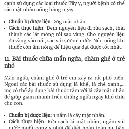
cạnh sử dụng các loại thuốc Tây y, người bệnh có thể
sắc mật nhân uống hằng ngày.
Chuẩn bị dược liệu
: 20g mật nhân.
Cách thực hiện
: Đem nguyên liệu đi rửa sạch, thái
thành các lát mỏng rồi sao vàng. Cho nguyên liệu
đã vàng vào nồi, sắc với 500ml nước. Nên uống khi
thuốc còn ấm nóng để hiệu quả đạt được tốt nhất.
11. Bài thuốc chữa mẩn ngứa, chàm ghẻ ở trẻ
nhỏ
Mẩn ngứa, chàm ghẻ ở trẻ em xảy ra rất phổ biến.
Ngoài các bài thuốc sử dụng lá khế, lá chè xanh,…
mẹ có thể áp dụng bài thuốc tắm với lá cây mật nhân
để giúp giảm nhanh triệu chứng ngứa ngáy khó chịu
cho con.
Chuẩn bị dược liệu
: 1 nắm lá cây mật nhân.
Cách thực hiện
: Rửa sạch lá mật nhân, ngâm với
nước muối trong 5 phút để diệt hoàn toàn bụi bẩn