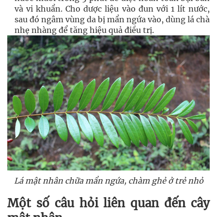
và vi khuẩn. Cho dược liệu vào đun với 1 lít nước,
sau đó ngâm vùng da bị mẩn ngứa vào, dùng lá chà
nhẹ nhàng để tăng hiệu quả điều trị.
Lá mật nhân chữa mẩn ngứa, chàm ghẻ ở trẻ nhỏ
Một số câu hỏi liên quan đến cây