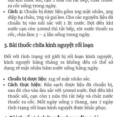
đợi khi nước sôi, cạn 1 nửa thì tắt bếp, chắt thuốc
ra cốc uống trong ngày.
Cách 2:
Chuẩn bị dược liệu gồm 10g mật nhân, 30g
diệp hạ châu, 70g cà gai leo. Cho các nguyên liệu đã
chuẩn bị vào nồi sắc với 1 lít nước. Đợi đến khi
nước cạn còn 500ml thì tắt bếp, rót nước thuốc ra
cốc, chia làm 3 – 4 lần uống trong ngày.
3. Bài thuốc chữa kinh nguyệt rối loạn
Đối với tình trạng nữ giới bị rối loạn kinh nguyệt,
kinh nguyệt hằng tháng ra không đều có thể sử
dụng rễ mật nhân hãm nước uống hằng ngày.
Chuẩn bị dược liệu
: 15g rễ mật nhân sắc.
Cách thực hiện
: Rửa sạch dược liệu đã chuẩn bị,
sau đó cho vào ấm sắc với 500ml nước. Đợi đến khi
thuốc sôi, cạn còn 1 nửa thì tắt bếp và chắt nước
thuốc ra cốc. Mỗi ngày uống 1 thang, sau 7 ngày
tình trạng rối loạn kinh nguyệt được khắc phục.