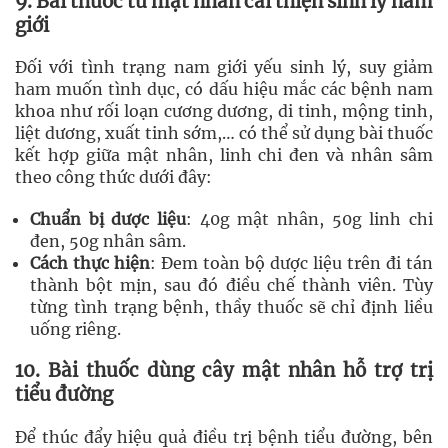
9. Bài thuốc từ mật nhân cải thiện sinh lý nam
giới
Đối với tình trạng nam giới yếu sinh lý, suy giảm
ham muốn tình dục, có dấu hiệu mắc các bệnh nam
khoa như rối loạn cương dương, di tinh, mộng tinh,
liệt dương, xuất tinh sớm,… có thể sử dụng bài thuốc
kết hợp giữa mật nhân, linh chi đen và nhân sâm
theo công thức dưới đây:
Chuẩn bị dược liệu
: 40g mật nhân, 50g linh chi
đen, 50g nhân sâm.
Cách thực hiện
: Đem toàn bộ dược liệu trên đi tán
thành bột mịn, sau đó điều chế thành viên. Tùy
từng tình trạng bệnh, thầy thuốc sẽ chỉ định liều
uống riêng.
10. Bài thuốc dùng cây mật nhân hỗ trợ trị
tiểu đường
Để thúc đẩy hiệu quả điều trị bệnh tiểu đường, bên