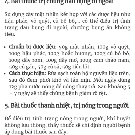
4. Bài thuốc trị chứng đau bụng đi ngoài
Sử dụng cây mật nhân kết hợp với các dược liệu như
hậu phác, vỏ quýt, củ bồ bồ,… có thể điều trị tình
trạng đau bụng đi ngoài, chướng bụng ăn không
tiêu.
Chuẩn bị dược liệu
: 50g mật nhân, 100g vỏ quýt,
100g hậu phác, 100g hoắc hương, 100g củ bồ bồ,
100g dây rơm, 100g dây mơ, 100g cam thảo nam,
50g củ gấu, 50g củ sả, 50g tiêu lốt.
Cách thực hiện
: Rửa sạch toàn bộ nguyên liệu trên,
sau đó đem phơi khô và tán mịn. Mỗi ngày dùng
12g pha nước nóng để uống thay trà. Sau khoảng 5
– 7 ngày sẽ thấy chứng bệnh giảm rõ rệt.
5. Bài thuốc thanh nhiệt, trị nóng trong người
Để điều trị tình trạng nóng trong người, khí huyết
không lưu thông, thầy thuốc sẽ chỉ định người bệnh
áp dụng bài thuốc sau đây: