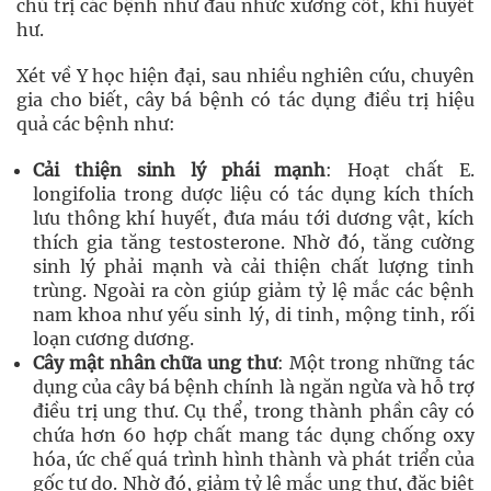
chủ trị các bệnh như đau nhức xương cốt, khí huyết
hư.
Xét về Y học hiện đại, sau nhiều nghiên cứu, chuyên
gia cho biết, cây bá bệnh có tác dụng điều trị hiệu
quả các bệnh như:
Cải thiện sinh lý phái mạnh
: Hoạt chất E.
longifolia trong dược liệu có tác dụng kích thích
lưu thông khí huyết, đưa máu tới dương vật, kích
thích gia tăng testosterone. Nhờ đó, tăng cường
sinh lý phải mạnh và cải thiện chất lượng tinh
trùng. Ngoài ra còn giúp giảm tỷ lệ mắc các bệnh
nam khoa như yếu sinh lý, di tinh, mộng tinh, rối
loạn cương dương.
Cây mật nhân chữa ung thư
: Một trong những tác
dụng của cây bá bệnh chính là ngăn ngừa và hỗ trợ
điều trị ung thư. Cụ thể, trong thành phần cây có
chứa hơn 60 hợp chất mang tác dụng chống oxy
hóa, ức chế quá trình hình thành và phát triển của
gốc tự do. Nhờ đó, giảm tỷ lệ mắc ung thư, đặc biệt