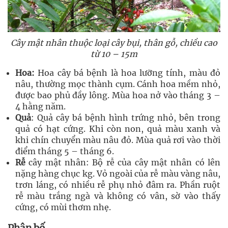
Cây mật nhân thuộc loại cây bụi, thân gỗ, chiều cao
từ 10 – 15m
Hoa:
Hoa cây bá bệnh là hoa lưỡng tính, màu đỏ
nâu, thường mọc thành cụm. Cánh hoa mềm nhỏ,
được bao phủ đầy lông. Mùa hoa nở vào tháng 3 –
4 hằng năm.
Quả
: Quả cây bá bệnh hình trứng nhỏ, bên trong
quả có hạt cứng. Khi còn non, quả màu xanh và
khi chín chuyển màu nâu đỏ. Mùa quả rơi vào thời
điểm tháng 5 – tháng 6.
Rễ
cây mật nhân: Bộ rễ của cây mật nhân có lên
nặng hàng chục kg. Vỏ ngoài của rễ màu vàng nâu,
trơn láng, có nhiều rễ phụ nhỏ đâm ra. Phần ruột
rễ màu trắng ngà và không có vân, sờ vào thấy
cứng, có mùi thơm nhẹ.