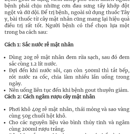
bệnh phải chịu những cơn đau sưng tấy khớp đột
ngột và dữ dội. Để trị bệnh, ngoài sử dụng thuốc Tây
y, bài thuốc từ cây mật nhân cũng mang lại hiệu quả
điều trị rất tốt. Người bệnh có thể chọn lựa một
trong ba cách sau:
Cách 1: Sắc nước rễ mật nhân
Dùng 20g rễ mật nhân đem rửa sạch, sau đó đem
sắc cùng 1.2 lít nước.
Đợi đến khi nước sôi, cạn còn 500ml thì tắt bếp,
rót nước ra cốc, chia làm nhiều lần uống trong
ngày.
Nên uống liên tục đến khi bệnh gout thuyên giảm.
Cách 2: Cách ngâm rượu cây mật nhân
Phơi khô 40g rễ mật nhân, thái mỏng và sao vàng
cùng 50g chuối hột khô.
Cho các nguyên liệu vào bình thủy tinh và ngâm
cùng 200ml rượu trắng.