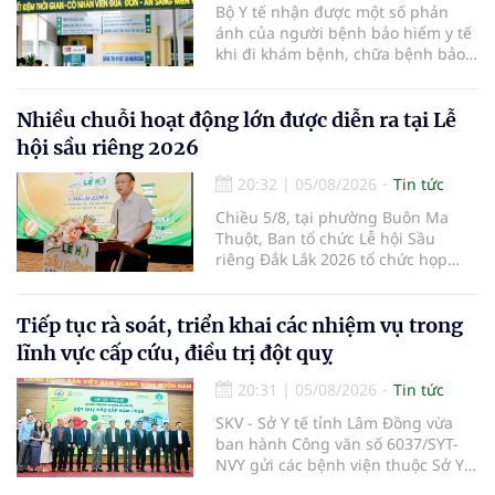
Bộ Y tế nhận được một số phản
ánh của người bệnh bảo hiểm y tế
khi đi khám bệnh, chữa bệnh bảo
hiểm y tế đúng trình tự, thủ tục
quy định, không đăng ký khám
bệnh, chữa bệnh theo yêu cầu
Nhiều chuỗi hoạt động lớn được diễn ra tại Lễ
nhưng vẫn phải nộp thêm các chi
hội sầu riêng 2026
phí khám bệnh, chữa bệnh ngoài
phần cùng chi trả.
20:32
|
05/08/2026
Tin tức
Chiều 5/8, tại phường Buôn Ma
Thuột, Ban tổ chức Lễ hội Sầu
riêng Đắk Lắk 2026 tổ chức họp
báo thông tin về các hoạt động của
Lễ hội Sầu riêng Đắk Lắk 2026.Lễ
hội Sầu riêng Đắk Lắk năm 2026 có
Tiếp tục rà soát, triển khai các nhiệm vụ trong
chủ đề “Sầu riêng Đắk Lắk – Kết nối
lĩnh vực cấp cứu, điều trị đột quỵ
vươn xa”, được tổ chức từ ngày
15/8/2026 đến ngày 02/9/2026 tại
20:31
|
05/08/2026
Tin tức
phường Buôn Ma Thuột, xã Krông
SKV - Sở Y tế tỉnh Lâm Đồng vừa
Pắc, phường Tuy Hòa và một số xã
ban hành Công văn số 6037/SYT-
trồng sầu riêng trên địa bàn tỉnh.
NVY gửi các bệnh viện thuộc Sở Y
tế và các Trung tâm Y tế khu vực,