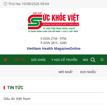
Thứ Hai 10/08/2026 09:04
E-ISSN 2734 - 9756
P-ISSN 2815 - 6285
VietNam Health MagazineOnline
NLINE
TIN TỨC
SỨC KHỎE
Y HỌC CỔ TRUYỀN
NGHIÊN CỨU TRA
MỚI NHẤT
ĐỌC NHIỀU
TIN TỨC
Dấu ấn Việt Nam