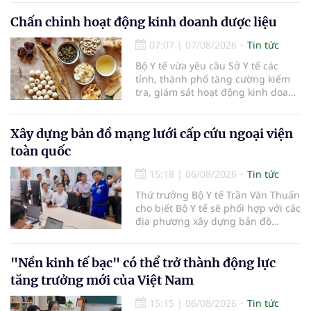
thức cà phê cấp tốc VTC 13, với sự
tham gia của các chủ doanh
Chấn chỉnh hoạt động kinh doanh dược liệu
nghiệp, chủ quán cà phê, hợp tác
07:07
|
07/08/2026
Tin tức
xã, người làm nông nghiệp và
những người yêu thích cà phê.
Bộ Y tế vừa yêu cầu Sở Y tế các
tỉnh, thành phố tăng cường kiểm
tra, giám sát hoạt động kinh doanh
dược liệu, tập trung vào các cơ sở
bán lẻ dược liệu, thuốc cổ truyền.
Xây dựng bản đồ mạng lưới cấp cứu ngoại viện
toàn quốc
15:18
|
06/08/2026
Tin tức
Thứ trưởng Bộ Y tế Trần Văn Thuấn
cho biết Bộ Y tế sẽ phối hợp với các
địa phương xây dựng bản đồ
mạng lưới cấp cứu ngoại viện,
đồng thời chuẩn hóa đào tạo, hoàn
thiện cơ chế tài chính và đa dạng
"Nền kinh tế bạc" có thể trở thành động lực
hóa phương tiện nhằm nâng cao
tăng trưởng mới của Việt Nam
năng lực cấp cứu trước viện trên
phạm vi cả nước.
15:15
|
06/08/2026
Tin tức