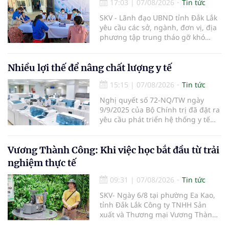
17:03
|
07/08/2026
Tin tức
SKV - Lãnh đạo UBND tỉnh Đắk Lắk
yêu cầu các sở, ngành, đơn vị, địa
phương tập trung tháo gỡ khó
khăn để hoàn thành cơ bản việc
khám sức khỏe định kỳ và khám
sàng lọc cho 100% người dân trên
Nhiều lợi thế để nâng chất lượng y tế
địa bàn tỉnh trong tháng 10/2026.
15:15
|
07/08/2026
Tin tức
Nghị quyết số 72-NQ/TW ngày
9/9/2025 của Bộ Chính trị đã đặt ra
yêu cầu phát triển hệ thống y tế
hiện đại, công bằng, chất lượng,
hiệu quả và hội nhập quốc tế.
Vương Thành Công: Khi việc học bắt đầu từ trải
nghiệm thực tế
09:31
|
07/08/2026
Tin tức
SKV- Ngày 6/8 tại phường Ea Kao,
tỉnh Đắk Lắk Công ty TNHH Sản
xuất và Thương mại Vương Thành
Công vừa tổ chức lớp chia sẻ kiến