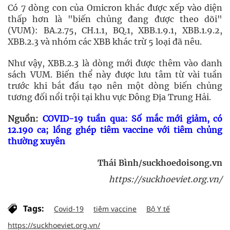
Có 7 dòng con của Omicron khác được xếp vào diện
thấp hơn là "biến chủng đang được theo dõi"
(VUM): BA.2.75, CH.1.1, BQ.1, XBB.1.9.1, XBB.1.9.2,
XBB.2.3 và nhóm các XBB khác trừ 5 loại đã nêu.
Như vậy, XBB.2.3 là dòng mới được thêm vào danh
sách VUM. Biến thể này được lưu tâm từ vài tuần
trước khi bắt đầu tạo nên một dòng biến chủng
tương đối nổi trội tại khu vực Đông Địa Trung Hải.
Nguồn:
COVID-19 tuần qua: Số mắc mới giảm, có
12.190 ca; lồng ghép tiêm vaccine với tiêm chủng
thường xuyên
Thái Bình/suckhoedoisong.vn
https://suckhoeviet.org.vn/
Tags:
Covid-19
tiêm vaccine
Bộ Y tế
https://suckhoeviet.org.vn/