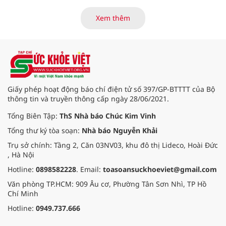
đặc khu trên địa bàn tỉnh về việc
tiếp tục rà soát, triển khai các
Xem thêm
nhiệm vụ trong lĩnh vực cấp cứu,
điều trị đột quỵ.
Giấy phép hoạt động báo chí điện tử số 397/GP-BTTTT của Bộ
thông tin và truyền thông cấp ngày 28/06/2021.
Tổng Biên Tập:
ThS Nhà báo Chúc Kim Vinh
Tổng thư ký tòa soạn:
Nhà báo Nguyễn Khải
Trụ sở chính: Tầng 2, Căn 03NV03, khu đô thị Lideco, Hoài Đức
, Hà Nội
Hotline:
0898582228
. Email:
toasoansuckhoeviet@gmail.com
Văn phòng TP.HCM: 909 Âu cơ, Phường Tân Sơn Nhì, TP Hồ
Chí Minh
Hotline:
0949.737.666