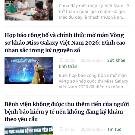
Chưa đầy một thập kỷ, Việt Nam sẽ
trở thành quốc gia có dân số già.
Mặc dù đây là thách thức về an
sinh xã hội, tuy nhiên cũng mở ra
"nền kinh tế bạc", lĩnh vực dự báo
có giá trị hàng tỷ USD.
Họp báo công bố và chính thức mở màn Vòng
sơ khảo Miss Galaxy Việt Nam 2026: Đỉnh cao
nhan sắc trong kỷ nguyên số
08:00
|
06/08/2026
Sức khỏe
tinh thần
Buổi họp báo công bố và mở màn
Vòng sơ khảo cuộc thi Miss Galaxy
Việt Nam 2026 đã diễn ra thành
công rực rỡ. Sự kiện đánh dấu sự
khởi đầu của một đấu trường nhan
Bệnh viện không được thu thêm tiền của người
sắc quy mô, khác biệt và tiên
phong – nơi tôn vinh vẻ đẹp thời
bệnh bảo hiểm y tế nếu không đăng ký khám
đại mới kết hợp giữa Tri thức, Bản
theo yêu cầu
lĩnh, Văn hóa và Công nghệ số
07:07
|
06/08/2026
Tin tức