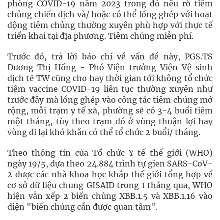
phòng COVID-19 năm 2023 trong đó nêu rõ tiêm
chủng chiến dịch và/ hoặc có thể lồng ghép với hoạt
động tiêm chủng thường xuyên phù hợp với thực tế
triển khai tại địa phương. Tiêm chủng miễn phí.
Trước đó, trả lời báo chí về vấn đề này, PGS.TS
Dương Thị Hồng - Phó Viện trưởng Viện Vệ sinh
dịch tễ TW cũng cho hay thời gian tới không tổ chức
tiêm vaccine COVID-19 liên tục thường xuyên như
trước đây mà lồng ghép vào công tác tiêm chủng mở
rộng, mỗi trạm y tế xã, phường sẽ có 3-4 buổi tiêm
một tháng, tùy theo trạm đó ở vùng thuận lợi hay
vùng đi lại khó khăn có thể tổ chức 2 buổi/ tháng.
Theo thông tin của Tổ chức Y tế thế giới (WHO)
ngày 19/5, dựa theo 24.884 trình tự gien SARS-CoV-
2 được các nhà khoa học khắp thế giới tổng hợp về
cơ sở dữ liệu chung GISAID trong 1 tháng qua, WHO
hiện vẫn xếp 2 biến chủng XBB.1.5 và XBB.1.16 vào
diện "biến chủng cần được quan tâm".