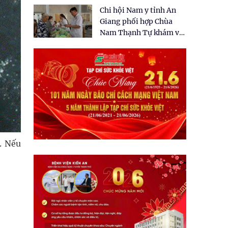
tặng quà cho 150 người
Chi hội Nam y tỉnh An
dân tại xã Tân Tập
Giang phối hợp Chùa
Nam Thạnh Tự khám và
cấp thuốc miễn phí cho
nhân dân
. Nếu