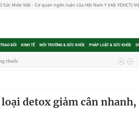
tử Sức khỏe Việt - Cơ quan ngôn luận của Hội Nam Y (Hội YDHCT) V
 TRAO ĐỔI
KINH TẾ
MÔI TRƯỜNG & SỨC KHỎE
PHÁP LUẬT & SỨC KHỎE
D
g, nhiệt độ cao nhất 35 độ
kỳ, khám sàng lọc cho người dân
 loại detox giảm cân nhanh,
ông cực hiệu quả
 chuyên gia