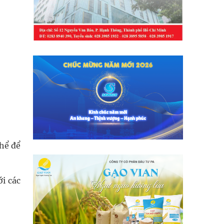
thể để
i các