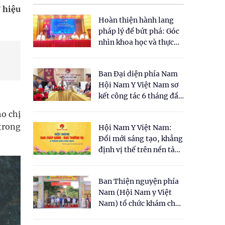
 hiệu
Hoàn thiện hành lang
pháp lý để bứt phá: Góc
nhìn khoa học và thực
tiễn tại Tọa đàm " Đề
xuất một số nội dung
Ban Đại diện phía Nam
cho Luật Y dược cổ
Hội Nam Y Việt Nam sơ
truyền Việt Nam"
kết công tác 6 tháng đầu
năm 2026
o chị
 trong
Hội Nam Y Việt Nam:
Đổi mới sáng tạo, khẳng
định vị thế trên nền tảng
y học cổ truyền và khoa
học hiện đại
Ban Thiện nguyện phía
Nam (Hội Nam y Việt
Nam) tổ chức khám chữa
bệnh y học cổ truyền và