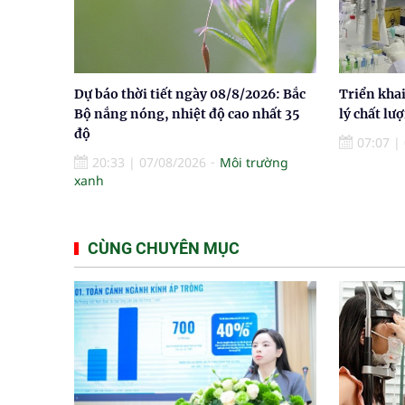
Dự báo thời tiết ngày 08/8/2026: Bắc
Triển khai
Bộ nắng nóng, nhiệt độ cao nhất 35
lý chất lư
độ
07:07
|
20:33
|
07/08/2026
Môi trường
xanh
CÙNG CHUYÊN MỤC