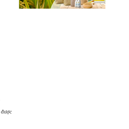
.
 được