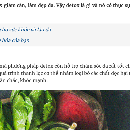
nghiệm thực tế
giảm cân, làm đẹp da. Vậy detox là gì và nó có thực sự
 cho sức khỏe và làn da
u hóa của bạn
ợng thuốc
à phương pháp detox còn hỗ trợ chăm sóc da rất tốt ch
uá trình thanh lọc cơ thể nhằm loại bỏ các chất độc hại
săn chắc, khỏe mạnh.