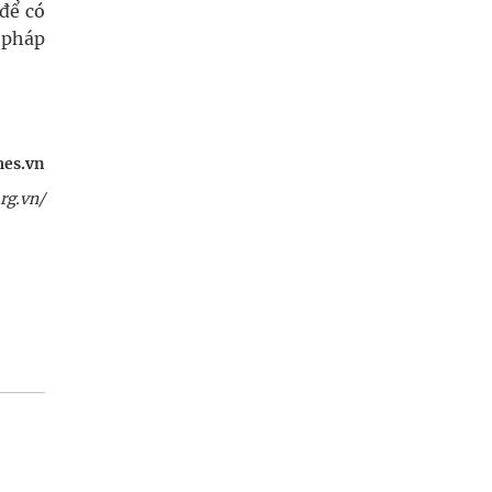
để có
g pháp
mes.vn
rg.vn/