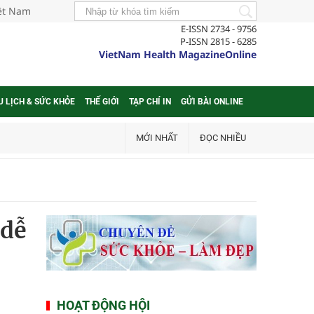
iệt Nam
E-ISSN 2734 - 9756
P-ISSN 2815 - 6285
VietNam Health MagazineOnline
U LỊCH & SỨC KHỎE
THẾ GIỚI
TẠP CHÍ IN
GỬI BÀI ONLINE
MỚI NHẤT
ĐỌC NHIỀU
 dễ
HOẠT ĐỘNG HỘI