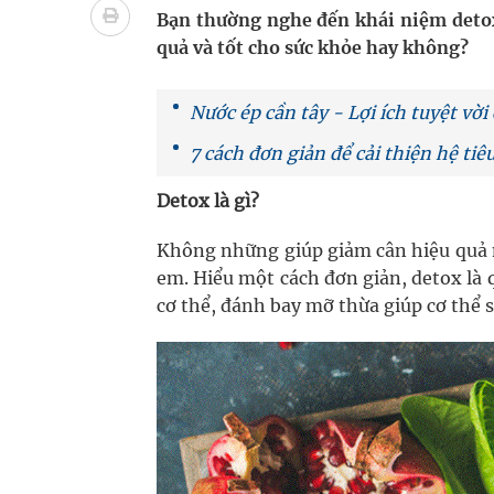
Vương Thành Công: Khi việc học bắt đầu từ trải 
Bạn thường nghe đến khái niệm detox 
quả và tốt cho sức khỏe hay không?
Chấn chỉnh hoạt động kinh doanh dược liệu
Giải pháp nâng cao thị lực thời hiện đại
Nước ép cần tây - Lợi ích tuyệt vời
7 cách đơn giản để cải thiện hệ tiê
Triển khai đồng bộ các giải pháp quản lý chất lư
Detox là gì?
Không những giúp giảm cân hiệu quả m
em. Hiểu một cách đơn giản, detox là q
cơ thể, đánh bay mỡ thừa giúp cơ thể 