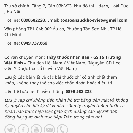
Trụ sở chính: Tầng 2, Căn 03NV03, khu đô thị Lideco, Hoài Đức
, Hà Nội
Hotline:
0898582228
. Email:
toasoansuckhoeviet@gmail.com
Văn phòng TP.HCM: 909 Âu cơ, Phường Tân Sơn Nhì, TP Hồ
Chí Minh
Hotline:
0949.737.666
Cố vấn chuyên môn:
Thầy thuốc nhân dân - GS.TS Trương
Việt Bình
– Chủ tịch Hội Nam Y Việt Nam. (Nguyên GĐ Học
viện Y Dược học cổ truyền Việt Nam).
Lưu ý: Các bài viết về các bài thuốc chỉ có tính chất tham
khảo, không thay thế cho việc chẩn đoán hoặc điều trị.
Liên hệ hợp tác Truyền thông:
0898 582 228
Lưu ý: Tạp chí không tiếp nhận hỗ trợ bằng tiền mặt và không
ủy quyền cho bất kỳ tài khoản, công ty truyền thông hoặc cá
nhân nào thực hiện việc giao dịch quảng cáo, ký kết hợp
đồng hay giao dịch trực tiếp! Trân trọng cảm ơn!