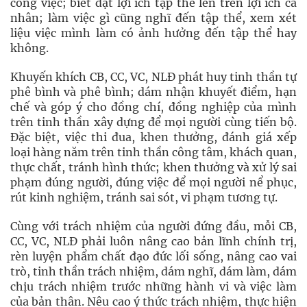
công việc; biết đặt lợi ích tập thể lên trên lợi ích cá
nhân; làm việc gì cũng nghĩ đến tập thể, xem xét
liệu việc mình làm có ảnh hưởng đến tập thể hay
không.
Khuyến khích CB, CC, VC, NLĐ phát huy tinh thần tự
phê bình và phê bình; dám nhận khuyết điểm, hạn
chế và góp ý cho đồng chí, đồng nghiệp của mình
trên tinh thần xây dựng để mọi người cùng tiến bộ.
Đặc biệt, việc thi đua, khen thưởng, đánh giá xếp
loại hàng năm trên tinh thần công tâm, khách quan,
thực chất, tránh hình thức; khen thưởng và xử lý sai
phạm đúng người, đúng việc để mọi người nể phục,
rút kinh nghiệm, tránh sai sót, vi phạm tương tự.
Cùng với trách nhiệm của người đứng đầu, mỗi CB,
CC, VC, NLĐ phải luôn nâng cao bản lĩnh chính trị,
rèn luyện phẩm chất đạo đức lối sống, nâng cao vai
trò, tinh thần trách nhiệm, dám nghĩ, dám làm, dám
chịu trách nhiệm trước những hành vi và việc làm
của bản thân. Nêu cao ý thức trách nhiệm, thực hiện