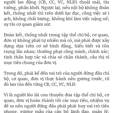
người lao động (CB, CC, VC, NLĐ) thoải mái, tin
tưởng, phấn khởi. Ngược lại, nếu nội bộ không đoàn
kết, thống nhất thì trên dưới lục đục, công việc sẽ ì
ạch, không chất lượng; không khí làm việc nặng nề;
uy tín cơ quan giảm sút.
Đoàn kết, thống nhất trong tập thể chi bộ, cơ quan,
đơn vị không phải tự nhiên mà có, mà phải được xây
dựng dựa trên cơ sở bình đẳng, hiểu biết và tôn
trọng lẫn nhau; thưởng phạt công minh, chính xác;
tinh thần hợp tác và chia sẻ chân thành, cầu thị vì
mục tiêu chung của đơn vị.
Trong đó, phải kể đến vai trò của người đứng đầu chi
bộ, cơ quan, đơn vị thực hành nêu gương trước, từ
đó lan tỏa đến từng CB, CC, VC, NLĐ.
Vì là người lèo lái con thuyền đưa tập thể chi bộ, cơ
quan, đơn vị hoàn thành tốt các mục tiêu, nhiệm vụ
đề ra nên người đứng đầu phải phát huy vai trò tiền
phong, gương mẫu của cán bộ lãnh đạo, quản lý;