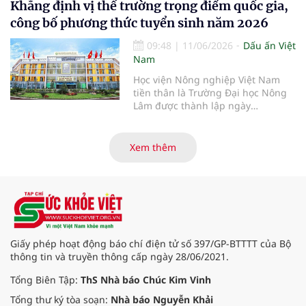
Khẳng định vị thế trường trọng điểm quốc gia,
xin trân trọng giới thiệu toàn văn
bài viết của Tiến sĩ, Nhà báo Chúc
công bố phương thức tuyển sinh năm 2026
Kim Vinh- Tổng Biên tập Tạp chí
Sức Khỏe Việt.
09:48
|
11/06/2026
Dấu ấn Việt
Nam
Học viện Nông nghiệp Việt Nam
tiền thân là Trường Đại học Nông
Lâm được thành lập ngày
12/10/1956 theo Nghị định số
53/NĐ-NL của Bộ Nông Lâm, tiếp
tục khẳng định vị thế của một cơ
Xem thêm
sở giáo dục đại học công lập trọng
điểm quốc gia. Với hệ sinh thái đào
tạo đa ngành, chú trọng chuyển
đổi số và hội nhập quốc tế, Học
viện là địa chỉ tin cậy cung cấp
nguồn nhân lực chất lượng cao,
đồng hành cùng sự phát triển bền
Giấy phép hoạt động báo chí điện tử số 397/GP-BTTTT của Bộ
vững của đất nước.
thông tin và truyền thông cấp ngày 28/06/2021.
Tổng Biên Tập:
ThS Nhà báo Chúc Kim Vinh
Tổng thư ký tòa soạn:
Nhà báo Nguyễn Khải