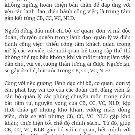
không ngừng hoàn thiện bản thân để đáp ứng với
yêu cầu lãnh đạo, điều hành công việc; là trung tâm
gắn kết từng CB, CC, VC, NLĐ.
Người đứng đầu một chi bộ, cơ quan, đơn vị mà độc
đoán, chuyên quyền trong lãnh đạo, quản lý và điều
hành công việc; thiếu công tâm khách quan trong
xử lý các vụ việc, các mối quan hệ trong tập thể thì
không thể tạo bầu không khí và môi trường làm việc
dân chủ, vui vẻ, tương thân tương ái được. Ngược lại,
sẽ gây ức chế, bức xúc trong CB, CC, VC, NLĐ.
Cùng với nêu gương, lãnh đạo chi bộ, cơ quan, đơn vị
cần phát huy vai trò của các đoàn thể, đảng viên là
cán bộ quản lý các phòng chuyên môn trong nắm
bắt tâm tư, nguyện vọng của CB, CC, VC, NLĐ; kịp
thời tháo gỡ những khó khăn, vướng mắc; động
viên, chia sẻ với những CB, CC, VC, NLĐ gặp khó
khăn; thực hiện tốt chế độ chính sách… Từ đó, giúp
CB, CC, VC, NLĐ gắn bó với cơ quan, hết mình với