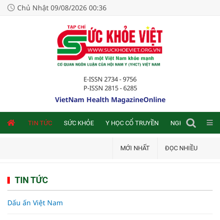
Chủ Nhật 09/08/2026 00:36
E-ISSN 2734 - 9756
P-ISSN 2815 - 6285
VietNam Health MagazineOnline
NLINE
TIN TỨC
SỨC KHỎE
Y HỌC CỔ TRUYỀN
NGHIÊN CỨU TRA
MỚI NHẤT
ĐỌC NHIỀU
TIN TỨC
Dấu ấn Việt Nam