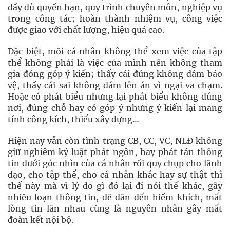
đầy đủ quyền hạn, quy trình chuyên môn, nghiệp vụ
trong công tác; hoàn thành nhiệm vụ, công việc
được giao với chất lượng, hiệu quả cao.
Đặc biệt, mỗi cá nhân không thể xem việc của tập
thể không phải là việc của mình nên không tham
gia đóng góp ý kiến; thấy cái đúng không dám bảo
vệ, thấy cái sai không dám lên án vì ngại va chạm.
Hoặc có phát biểu nhưng lại phát biểu không đúng
nơi, đúng chỗ hay có góp ý nhưng ý kiến lại mang
tính công kích, thiếu xây dựng…
Hiện nay vẫn còn tình trạng CB, CC, VC, NLĐ không
giữ nghiêm kỷ luật phát ngôn, hay phát tán thông
tin dưới góc nhìn của cá nhân rồi quy chụp cho lãnh
đạo, cho tập thể, cho cá nhân khác hay sự thật thì
thế này mà vì lý do gì đó lại đi nói thế khác, gây
nhiễu loạn thông tin, dễ dẫn đến hiềm khích, mất
lòng tin lẫn nhau cũng là nguyên nhân gây mất
đoàn kết nội bộ.