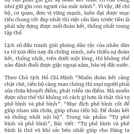
như giữ gìn con ngươi của mắt mình”. Vì vậy, để chi
bộ, cơ quan, đơn vị vững mạnh, luôn đạt được mục
tiêu chung tốt đẹp nhất thì việc cần làm trước tiên là
phải xây dựng được mối đoàn kết, thống nhất trong
tập thể.
Lịch sử đấu tranh giải phóng dân tộc của nhân dân
ta từ xưa đến nay đã chứng minh, nếu thiếu sự đoàn
kết, thống nhất, trên dưới một lòng, thì không thể
nào đánh đuổi được giặc ngoại xâm, bảo vệ đất nước.
Theo Chủ tịch Hồ Chí Minh “Muốn đoàn kết càng
chặt chẽ, tiến bộ càng mau chóng thì mọi người phải
sửa chữa khuyết điểm, phát triển ưu điểm. Mà muốn
được như thế thì không có cách gì hơn là thật thà tự
phê bình và phê bình”. “Mục đích phê bình cốt để
giúp nhau sửa chữa, giúp nhau tiến bộ. Để đoàn kết
và thống nhất nội bộ”. Trong tác phẩm “Tự phê
bình và phê bình”, Bác viết: “Tự phê bình và phê
bình là thứ vũ khí sắc bén nhất giúp cho Đảng ta