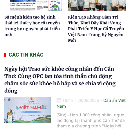
Sứ mệnh kiến tạo hệ sinh
Kiến Tạo Không Gian Tri
thái tri thức y học cổ truyền
Thức, Khơi Dậy Khát Vọng
trong kỷ nguyên phát triển
Phát Triển Y Học Cổ Truyền
mới
Việt Nam Trong Kỷ Nguyên
Mới
CÁC TIN KHÁC
Ngày hội Trao sức khỏe công nhân đến Cần
Thơ: Cùng OPC lan tỏa tinh thần chủ động
chăm sóc sức khỏe hô hấp và sẻ chia vì cộng
đồng
18:45
|
29/06/2026
Dấu ấn Việt
Nam
(SKV) - Hơn 1.000 công nhân, người
lao động tại thành phố Cần Thơ đã
tham gia chương trình "Ngày hội