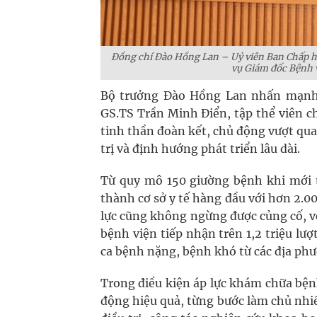
Đồng chí Đào Hồng Lan – Uỷ viên Ban Chấp hà
vụ Giám đốc Bệnh 
Bộ trưởng Đào Hồng Lan nhấn mạnh, 
GS.TS Trần Minh Điển, tập thể viên c
tinh thần đoàn kết, chủ động vượt qua
trị và định hướng phát triển lâu dài.
Từ quy mô 150 giường bệnh khi mới t
thành cơ sở y tế hàng đầu với hơn 2.0
lực cũng không ngừng được củng cố, v
bệnh viện tiếp nhận trên 1,2 triệu lượ
ca bệnh nặng, bệnh khó từ các địa ph
Trong điều kiện áp lực khám chữa bện
động hiệu quả, từng bước làm chủ nhiề