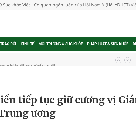
tử Sức khỏe Việt - Cơ quan ngôn luận của Hội Nam Y (Hội YDHCT) V
 TRAO ĐỔI
KINH TẾ
MÔI TRƯỜNG & SỨC KHỎE
PHÁP LUẬT & SỨC KHỎE
D
g, nhiệt độ cao nhất 35 độ
kỳ, khám sàng lọc cho người dân
ông cực hiệu quả
ển tiếp tục giữ cương vị Gi
 chuyên gia
 Trung ương
nghiệm thực tế