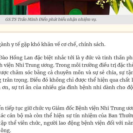
GS.TS Trần Minh Điển phát biểu nhận nhiệm vụ
.
ành y tế gặp khó khăn về cơ chế, chính sách.
o Hồng Lan đặc biệt nhắc tới là y đức và tinh thần ph
h viện Nhi Trung ương. Trong môi trường điều trị đặc th
ược chăm sóc bằng cả chuyên môn và sự sẻ chia, sự tậ
g trân trọng. Điều đó không chỉ được thể hiện qua chất
 ơn, sự tri ân của nhiều gia đình bệnh nhi dành cho độ
n tiếp tục giữ chức vụ Giám đốc Bệnh viện Nhi Trung ươ
 tác cán bộ mà còn thể hiện sự tín nhiệm của Ban Thườ
tập thể viên chức, người lao động bệnh viện đối với nă
 ông.