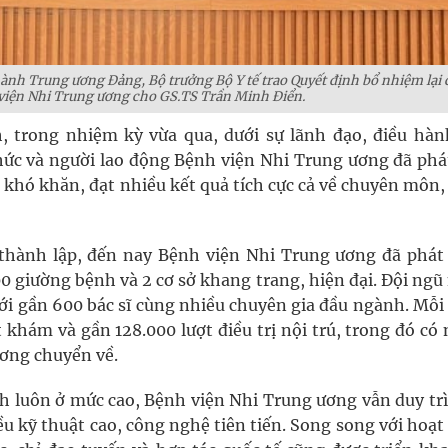
nh Trung ương Đảng, Bộ trưởng Bộ Y tế trao Quyết định bổ nhiệm lại 
viện Nhi Trung ương cho GS.TS Trần Minh Điển.
trong nhiệm kỳ vừa qua, dưới sự lãnh đạo, điều hàn
hức và người lao động Bệnh viện Nhi Trung ương đã phá
 khó khăn, đạt nhiều kết quả tích cực cả về chuyên môn
hành lập, đến nay Bệnh viện Nhi Trung ương đã phát 
00 giường bệnh và 2 cơ sở khang trang, hiện đại. Đội ng
ới gần 600 bác sĩ cùng nhiều chuyên gia đầu ngành. Mỗi
t khám và gần 128.000 lượt điều trị nội trú, trong đó có
ương chuyển về.
h luôn ở mức cao, Bệnh viện Nhi Trung ương vẫn duy trì
u kỹ thuật cao, công nghệ tiên tiến. Song song với hoạ