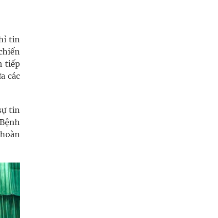
ỉ tin
chiến
n tiếp
a các
ự tin
g Bệnh
 hoàn