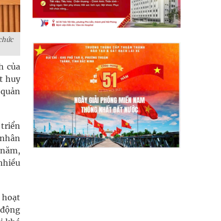
chức
h của
t huy
, quản
triển
ũ nhân
 năm,
 nhiều
 hoạt
t động