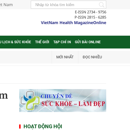
iệt Nam
E-ISSN 2734 - 9756
P-ISSN 2815 - 6285
VietNam Health MagazineOnline
U LỊCH & SỨC KHỎE
THẾ GIỚI
TẠP CHÍ IN
GỬI BÀI ONLINE
MỚI NHẤT
ĐỌC NHIỀU
ám
HOẠT ĐỘNG HỘI