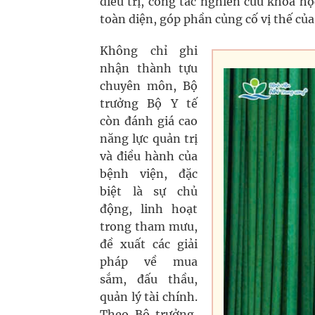
điều trị, công tác nghiên cứu khoa họ
toàn diện, góp phần củng cố vị thế của
Không chỉ ghi
nhận thành tựu
chuyên môn, Bộ
trưởng Bộ Y tế
còn đánh giá cao
năng lực quản trị
và điều hành của
bệnh viện, đặc
biệt là sự chủ
động, linh hoạt
trong tham mưu,
đề xuất các giải
pháp về mua
sắm, đấu thầu,
quản lý tài chính.
Theo Bộ trưởng,