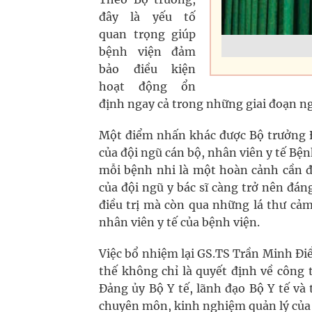
đây là yếu tố
quan trọng giúp
bệnh viện đảm
bảo điều kiện
hoạt động ổn
định ngay cả trong những giai đoạn ng
Một điểm nhấn khác được Bộ trưởng Đà
của đội ngũ cán bộ, nhân viên y tế Bện
mỗi bệnh nhi là một hoàn cảnh cần đ
của đội ngũ y bác sĩ càng trở nên đán
điều trị mà còn qua những lá thư cảm
nhân viên y tế của bệnh viện.
Việc bổ nhiệm lại GS.TS Trần Minh Điể
thế không chỉ là quyết định về công
Đảng ủy Bộ Y tế, lãnh đạo Bộ Y tế và 
chuyên môn, kinh nghiệm quản lý của