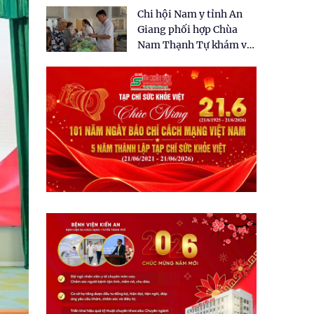
tặng quà cho 150 người
Chi hội Nam y tỉnh An
dân tại xã Tân Tập
Giang phối hợp Chùa
Nam Thạnh Tự khám và
cấp thuốc miễn phí cho
nhân dân