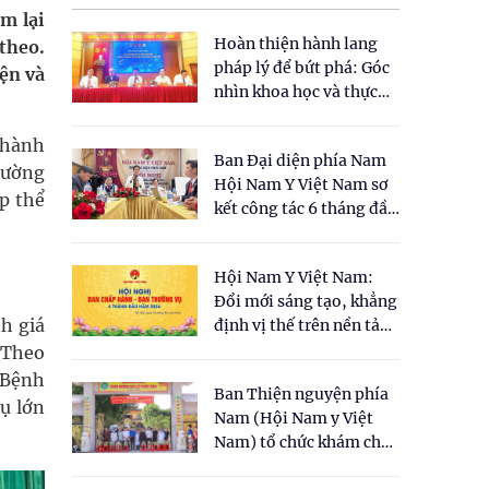
m lại
Hoàn thiện hành lang
theo.
pháp lý để bứt phá: Góc
iện và
nhìn khoa học và thực
tiễn tại Tọa đàm " Đề
xuất một số nội dung
 hành
Ban Đại diện phía Nam
cho Luật Y dược cổ
hường
Hội Nam Y Việt Nam sơ
truyền Việt Nam"
p thể
kết công tác 6 tháng đầu
năm 2026
Hội Nam Y Việt Nam:
Đổi mới sáng tạo, khẳng
h giá
định vị thế trên nền tảng
y học cổ truyền và khoa
 Theo
học hiện đại
 Bệnh
Ban Thiện nguyện phía
ụ lớn
Nam (Hội Nam y Việt
Nam) tổ chức khám chữa
bệnh y học cổ truyền và