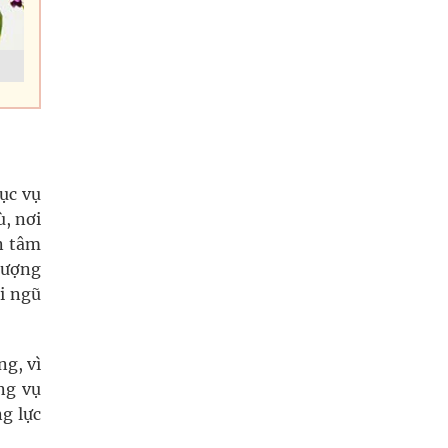
ục vụ
ù, nơi
n tâm
 lượng
i ngũ
ng, vì
ng vụ
ng lực