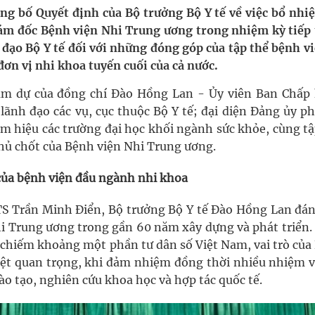
ông bố Quyết định của Bộ trưởng Bộ Y tế về việc bổ nhiệ
ám đốc Bệnh viện Nhi Trung ương trong nhiệm kỳ tiếp 
ngừa ung thư
 đạo Bộ Y tế đối với những đóng góp của tập thể bệnh v
đơn vị nhi khoa tuyến cuối của cả nước.
ợng thuốc
tham dự của đồng chí Đào Hồng Lan - Ủy viên Ban Chấp
lãnh đạo các vụ, cục thuộc Bộ Y tế; đại diện Đảng ủy p
m hiệu các trường đại học khối ngành sức khỏe, cùng tậ
chủ chốt của Bệnh viện Nhi Trung ương.
 của bệnh viện đầu ngành nhi khoa
TS Trần Minh Điển, Bộ trưởng Bộ Y tế Đào Hồng Lan đán
i Trung ương trong gần 60 năm xây dựng và phát triển.
n chiếm khoảng một phần tư dân số Việt Nam, vai trò của
iệt quan trọng, khi đảm nhiệm đồng thời nhiều nhiệm v
o tạo, nghiên cứu khoa học và hợp tác quốc tế.