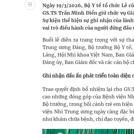
Chấn chỉnh hoạt động kinh doanh dược liệu
Ngày 19/3/2026, Bộ Y tế tổ chức Lễ c
GS.TS Trần Minh Điển giữ chức vụ Gi
Súp lơ xanh mang đến hy vọng mới trong phòng 
Sự kiện thể hiện sự ghi nhận của lãnh
vai trò điều hành của người đứng đầu 
Triển khai đồng bộ các giải pháp quản lý chất lư
Buổi lễ diễn ra trang trọng với sự 
Cách âm nhạc trị liệu được “đo ni đóng giày”
Trung ương Đảng, Bộ trưởng Bộ Y tế; 
Láng, Hội Nhi khoa Việt Nam, Ban Giá
Đảng ủy, Ban Giám đốc và các cán bộ 
Ghi nhận dấu ấn phát triển toàn diện
Trao quyết định bổ nhiệm lại cho GS.
cao những đóng góp của Bệnh viện Nh
Bộ trưởng, trong bối cảnh trẻ em hiệ
viện Nhi Trung ương ngày càng đặc b
như khám chữa bệnh, chỉ đạo tuyến, đà