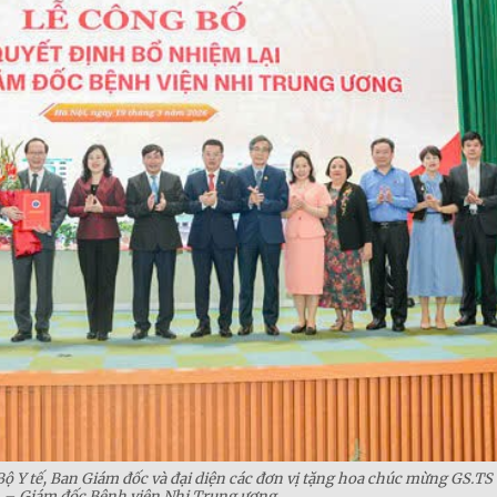
 Bộ Y tế, Ban Giám đốc và đại diện các đơn vị tặng hoa chúc mừng GS.TS
 – Giám đốc Bệnh viện Nhi Trung ương.