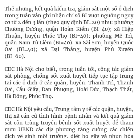
Thế nhưng, kết quả kiểm tra, giám sát một số ổ dịch
trong tuần vẫn ghi nhận chỉ số BI vượt ngưỡng nguy
cơ từ 2 đến 3 lần (theo quy định BI=20) như: phường
Chương Dương, quận Hoàn Kiếm (BI=40); xã Hiệp
Thuận, huyện Phúc Thọ (BI=40); phường Mễ Trì,
quận Nam Từ Liêm (BI=40); xã Sài Sơn, huyện Quốc
Oai (BI=40); xã Đại Thắng, huyện Phú Xuyên
(BI=60).
CDC Hà Nội cho biết, trong tuần tới, công tác giám
sát phòng, chống sốt xuất huyết tiếp tục tập trung
tại các ổ dịch ở các quận, huyện: Thanh Trì, Thanh
Oai, Cầu Giấy, Đan Phượng, Hoài Đức, Thạch Thất,
Hà Đông, Phúc Thọ.
CDC Hà Nội yêu cầu, Trung tâm y tế các quận, huyện,
thị xã căn cứ tình hình bệnh nhân và kết quả giám
sát côn trùng truyền bệnh sốt xuất huyết để tham
mưu UBND các địa phương tăng cường các chiến
dịch vệ sinh môi trường, diệt bọ gậy và phun hóa