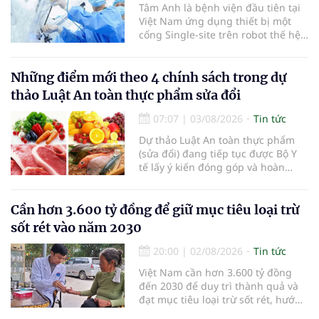
Tâm Anh là bệnh viện đầu tiên tại
Việt Nam ứng dụng thiết bị một
cổng Single-site trên robot thế hệ
mới điều trị ung thư tuyến tiền liệt,
nhân đôi hiệu quả.
Những điểm mới theo 4 chính sách trong dự
thảo Luật An toàn thực phẩm sửa đổi
07:07
|
03/08/2026
Tin tức
Dự thảo Luật An toàn thực phẩm
(sửa đổi) đang tiếp tục được Bộ Y
tế lấy ý kiến đóng góp và hoàn
thiện với nhiều chính sách nhằm
đổi mới phương thức quản lý, tăng
cường hậu kiểm, ứng dụng chuyển
Cần hơn 3.600 tỷ đồng để giữ mục tiêu loại trừ
đổi số, kiểm soát nguy cơ theo toàn
sốt rét vào năm 2030
bộ chuỗi cung ứng và nâng cao
hiệu quả quản lý loại hình thức ăn
20:00
|
02/08/2026
Tin tức
đường phố, bếp ăn tập thể, góp
Việt Nam cần hơn 3.600 tỷ đồng
phần nâng cao hiệu quả bảo đảm
đến 2030 để duy trì thành quả và
an toàn thực phẩm trong giai đoạn
đạt mục tiêu loại trừ sốt rét, hướng
mới.
tới công nhận của WHO vào năm