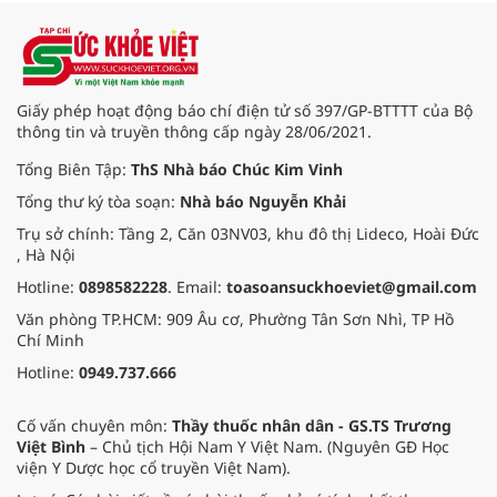
trong hoạt động thể lực; Hướng
dẫn tổ chức tăng cường hoạt động
thể lực.
Giấy phép hoạt động báo chí điện tử số 397/GP-BTTTT của Bộ
thông tin và truyền thông cấp ngày 28/06/2021.
Tổng Biên Tập:
ThS Nhà báo Chúc Kim Vinh
Tổng thư ký tòa soạn:
Nhà báo Nguyễn Khải
Trụ sở chính: Tầng 2, Căn 03NV03, khu đô thị Lideco, Hoài Đức
, Hà Nội
Hotline:
0898582228
. Email:
toasoansuckhoeviet@gmail.com
Văn phòng TP.HCM: 909 Âu cơ, Phường Tân Sơn Nhì, TP Hồ
Chí Minh
Hotline:
0949.737.666
Cố vấn chuyên môn:
Thầy thuốc nhân dân - GS.TS Trương
Việt Bình
– Chủ tịch Hội Nam Y Việt Nam. (Nguyên GĐ Học
viện Y Dược học cổ truyền Việt Nam).