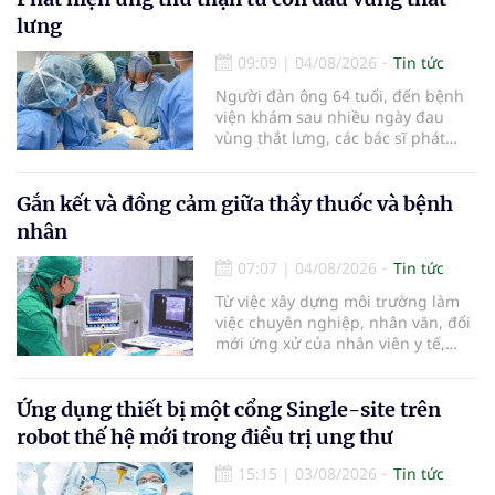
báo cáo tại Hội thảo khoa học cập
lưng
nhật chẩn đoán và điều trị bệnh lý
tiêu hóa - gan mật vừa diễn ra
09:09
|
04/08/2026
Tin tức
ngày 1/8 tại Bệnh viện Đại học
Người đàn ông 64 tuổi, đến bệnh
quốc tế Hồng Bàng.
viện khám sau nhiều ngày đau
vùng thắt lưng, các bác sĩ phát
hiện khối u thận phải kích thước
khoảng 3cm, nghi ngờ ung thư
biểu mô tế bào thận. Với khối u còn
Gắn kết và đồng cảm giữa thầy thuốc và bệnh
ở giai đoạn sớm, người bệnh được
nhân
chỉ định cắt bán phần thận phải
bằng phẫu thuật robot thay vì phải
07:07
|
04/08/2026
Tin tức
cắt bỏ toàn bộ quả thận như trước
Từ việc xây dựng môi trường làm
đây.
việc chuyên nghiệp, nhân văn, đổi
mới ứng xử của nhân viên y tế,
Bệnh viện đa khoa khu vực Phúc
Yên (tỉnh Phú Thọ) đã tạo nên sự
đồng cảm, gắn kết cao giữa thầy
Ứng dụng thiết bị một cổng Single-site trên
thuốc với bệnh nhân.
robot thế hệ mới trong điều trị ung thư
15:15
|
03/08/2026
Tin tức