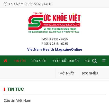
Thứ Năm 06/08/2026 14:16
E-ISSN 2734 - 9756
P-ISSN 2815 - 6285
VietNam Health MagazineOnline
NLINE
TIN TỨC
SỨC KHỎE
Y HỌC CỔ TRUYỀN
NGHIÊN CỨU TRA
MỚI NHẤT
ĐỌC NHIỀU
TIN TỨC
Dấu ấn Việt Nam