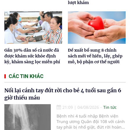
lượt khám
Gần 30% dân số cả nước đã
Đề xuất bổ sung 8 chính
được khám sức khỏe định
sách mới về hiến, lấy, ghép
kỳ, khám sàng lọc miễn phí
mô, bộ phận cơ thể người
CÁC TIN KHÁC
Nối lại cánh tay đứt rời cho bé 4 tuổi sau gần 6
giờ thiếu máu
21:09
|
04/08/2026
Tin tức
Bệnh nhi 4 tuổi nhập Bệnh viện
Trung ương Quân đội 108 với cánh
tay phải bị nhổ giật, đứt rời hoàn