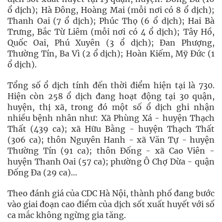
ổ dịch); Hà Đông, Hoàng Mai (mỗi nơi có 8 ổ dịch);
Thanh Oai (7 ổ dịch); Phúc Thọ (6 ổ dịch); Hai Bà
Trưng, Bắc Từ Liêm (mỗi nơi có 4 ổ dịch); Tây Hồ,
Quốc Oai, Phú Xuyên (3 ổ dịch); Đan Phượng,
Thường Tín, Ba Vì (2 ổ dịch); Hoàn Kiếm, Mỹ Đức (1
ổ dịch).
Tổng số ổ dịch tính đến thời điểm hiện tại là 730.
Hiện còn 258 ổ dịch đang hoạt động tại 30 quận,
huyện, thị xã, trong đó một số ổ dịch ghi nhận
nhiều bệnh nhân như: Xã Phùng Xá - huyện Thạch
Thất (439 ca); xã Hữu Bằng - huyện Thạch Thất
(306 ca); thôn Nguyên Hanh - xã Văn Tự - huyện
Thường Tín (91 ca); thôn Đống - xã Cao Viên -
huyện Thanh Oai (57 ca); phường Ô Chợ Dừa - quận
Đống Đa (29 ca)…
Theo đánh giá của CDC Hà Nội, thành phố đang bước
vào giai đoạn cao điểm của dịch sốt xuất huyết với số
ca mắc không ngừng gia tăng.