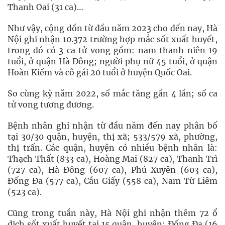
Thanh Oai (31 ca)…
Như vậy, cộng dồn từ đầu năm 2023 cho đến nay, Hà
Nội ghi nhận 10.372 trường hợp mắc sốt xuất huyết,
trong đó có 3 ca tử vong gồm: nam thanh niên 19
tuổi, ở quận Hà Đông; người phụ nữ 45 tuổi, ở quận
Hoàn Kiếm và cô gái 20 tuổi ở huyện Quốc Oai.
So cùng kỳ năm 2022, số mắc tăng gần 4 lần; số ca
tử vong tương đương.
Bệnh nhân ghi nhận từ đầu năm đến nay phân bố
tại 30/30 quận, huyện, thị xã; 533/579 xã, phường,
thị trấn. Các quận, huyện có nhiều bệnh nhân là:
Thạch Thất (833 ca), Hoàng Mai (827 ca), Thanh Trì
(727 ca), Hà Đông (607 ca), Phú Xuyên (603 ca),
Đống Đa (577 ca), Cầu Giấy (558 ca), Nam Từ Liêm
(523 ca).
Cũng trong tuần này, Hà Nội ghi nhận thêm 72 ổ
dịch sốt xuất huyết tại 15 quận, huyện: Đống Đa (16