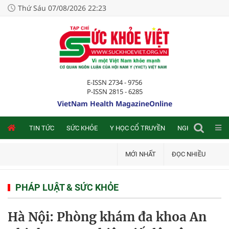
Thứ Sáu 07/08/2026 22:23
E-ISSN 2734 - 9756
P-ISSN 2815 - 6285
VietNam Health MagazineOnline
NLINE
TIN TỨC
SỨC KHỎE
Y HỌC CỔ TRUYỀN
NGHIÊN CỨU TRA
MỚI NHẤT
ĐỌC NHIỀU
PHÁP LUẬT & SỨC KHỎE
Hà Nội: Phòng khám đa khoa An