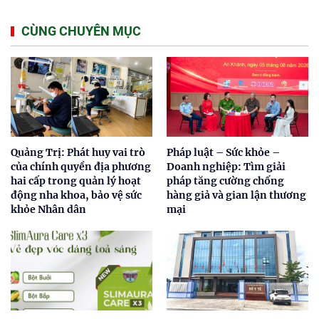
CÙNG CHUYÊN MỤC
Quảng Trị: Phát huy vai trò
Pháp luật – Sức khỏe –
của chính quyền địa phương
Doanh nghiệp: Tìm giải
hai cấp trong quản lý hoạt
pháp tăng cường chống
động nha khoa, bảo vệ sức
hàng giả và gian lận thương
khỏe Nhân dân
mại