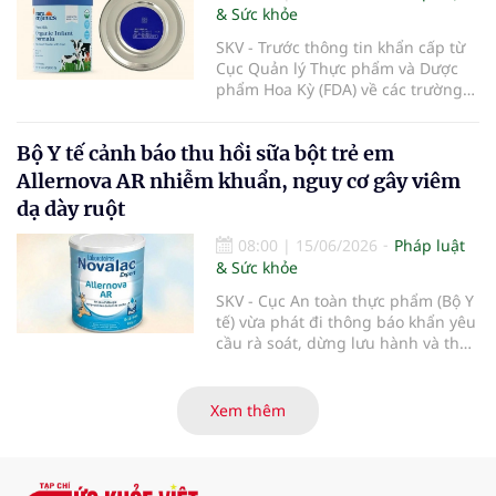
& Sức khỏe
SKV - Trước thông tin khẩn cấp từ
Cục Quản lý Thực phẩm và Dược
phẩm Hoa Kỳ (FDA) về các trường
hợp nhiễm độc Botulinum liên
quan đến sữa bột trẻ em, Cục An
Bộ Y tế cảnh báo thu hồi sữa bột trẻ em
toàn thực phẩm (Bộ Y tế) đã liên
tiếp ban hành các công văn hỏa
Allernova AR nhiễm khuẩn, nguy cơ gây viêm
tốc yêu cầu rà soát, thu hồi triệt để
dạ dày ruột
và ngăn chặn các dòng sản phẩm
thuộc thương hiệu Nara Organics
08:00
|
15/06/2026
Pháp luật
tại thị trường Việt Nam nhằm bảo
& Sức khỏe
vệ tuyệt đối sức khỏe người tiêu
dùng.
SKV - Cục An toàn thực phẩm (Bộ Y
tế) vừa phát đi thông báo khẩn yêu
cầu rà soát, dừng lưu hành và thu
hồi ngay lập tức lô sản phẩm sữa
bột trẻ em Allernova AR do Pháp
sản xuất sau khi ghi nhận nhiều
Xem thêm
trường hợp trẻ gặp tác dụng phụ
nghiêm trọng về tiêu hóa.