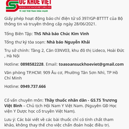
Giấy phép hoạt động báo chí điện tử số 397/GP-BTTTT của Bộ
thông tin và truyền thông cấp ngày 28/06/2021.
Tổng Biên Tập:
ThS Nhà báo Chúc Kim Vinh
Tổng thư ký tòa soạn:
Nhà báo Nguyễn Khải
Trụ sở chính: Tầng 2, Căn 03NV03, khu đô thị Lideco, Hoài Đức
, Hà Nội
Hotline:
0898582228
. Email:
toasoansuckhoeviet@gmail.com
Văn phòng TP.HCM: 909 Âu cơ, Phường Tân Sơn Nhì, TP Hồ
Chí Minh
Hotline:
0949.737.666
Cố vấn chuyên môn:
Thầy thuốc nhân dân - GS.TS Trương
Việt Bình
– Chủ tịch Hội Nam Y Việt Nam. (Nguyên GĐ Học
viện Y Dược học cổ truyền Việt Nam).
Lưu ý: Các bài viết về các bài thuốc chỉ có tính chất tham
khảo, không thay thế cho việc chẩn đoán hoặc điều trị.