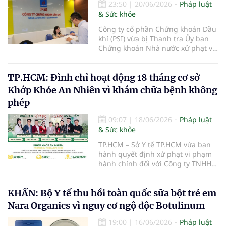
23:50
|
20/06/2026
Pháp luật
& Sức khỏe
Công ty cổ phần Chứng khoán Dầu
khí (PSI) vừa bị Thanh tra Ủy ban
Chứng khoán Nhà nước xử phạt vi
phạm hành chính trong lĩnh vực
chứng khoán và thị trường chứng
TP.HCM: Đình chỉ hoạt động 18 tháng cơ sở
khoán.
Khớp Khỏe An Nhiên vì khám chữa bệnh không
phép
09:07
|
18/06/2026
Pháp luật
& Sức khỏe
TP.HCM – Sở Y tế TP.HCM vừa ban
hành quyết định xử phạt vi phạm
hành chính đối với Công ty TNHH
Khớp Khỏe An Nhiên - An Dương
Vương do có hành vi cung cấp dịch
KHẨN: Bộ Y tế thu hồi toàn quốc sữa bột trẻ em
vụ khám bệnh, chữa bệnh khi chưa
được cấp giấy phép hoạt động
Nara Organics vì nguy cơ ngộ độc Botulinum
theo quy định của pháp luật.
19:00
|
16/06/2026
Pháp luật