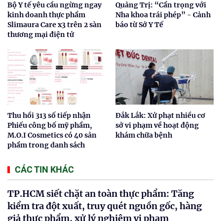
Bộ Y tế yêu cầu ngừng ngay
Quảng Trị: “Cẩn trọng với
kinh doanh thực phẩm
Nha khoa trái phép” - Cảnh
Slimaura Care x3 trên 2 sàn
báo từ Sở Y Tế
thương mại điện tử
Thu hồi 313 số tiếp nhận
Đắk Lắk: Xử phạt nhiều cơ
Phiếu công bố mỹ phẩm,
sở vi phạm về hoạt động
M.O.I Cosmetics có 40 sản
khám chữa bệnh
phẩm trong danh sách
CÁC TIN KHÁC
TP.HCM siết chặt an toàn thực phẩm: Tăng
kiểm tra đột xuất, truy quét nguồn gốc, hàng
giả thực phẩm, xử lý nghiêm vi phạm