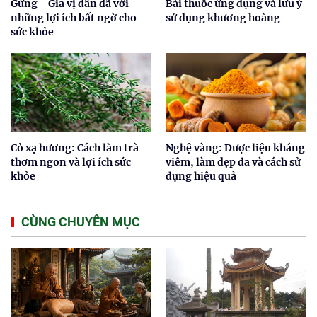
Gừng - Gia vị dân dã với
Bài thuốc ứng dụng và lưu ý
những lợi ích bất ngờ cho
sử dụng khương hoàng
sức khỏe
Cỏ xạ hương: Cách làm trà
Nghệ vàng: Dược liệu kháng
thơm ngon và lợi ích sức
viêm, làm đẹp da và cách sử
khỏe
dụng hiệu quả
CÙNG CHUYÊN MỤC