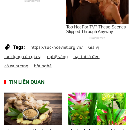
Tags:
https://suckhoeviet.org.vn/
Gia vị
tác dụng của gia vị
nghệ vàng
hạt thì là đen
cỏ xạ hương
bột nghệ
TIN LIÊN QUAN