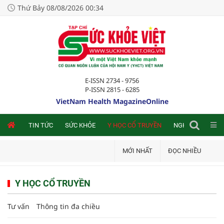
Thứ Bảy 08/08/2026 00:34
E-ISSN 2734 - 9756
P-ISSN 2815 - 6285
VietNam Health MagazineOnline
NLINE
TIN TỨC
SỨC KHỎE
Y HỌC CỔ TRUYỀN
NGHIÊN CỨU TRA
MỚI NHẤT
ĐỌC NHIỀU
Y HỌC CỔ TRUYỀN
Tư vấn
Thông tin đa chiều