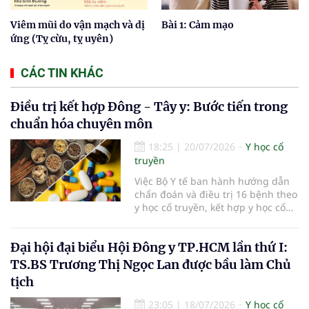
Viêm mũi do vận mạch và dị
Bài 1: Cảm mạo
ứng (Tỵ cừu, tỵ uyên)
CÁC TIN KHÁC
Điều trị kết hợp Đông - Tây y: Bước tiến trong
chuẩn hóa chuyên môn
18:25
|
20/07/2026
Y học cổ
truyền
Việc Bộ Y tế ban hành hướng dẫn
chẩn đoán và điều trị 16 bệnh theo
y học cổ truyền, kết hợp y học cổ
truyền với y học hiện đại đã bổ
sung căn cứ chuyên môn thống
Đại hội đại biểu Hội Đông y TP.HCM lần thứ I:
nhất cho các cơ sở khám, chữa
bệnh. Giá trị của tài liệu không chỉ
TS.BS Trương Thị Ngọc Lan được bầu làm Chủ
nằm ở việc mở rộng danh mục
tịch
bệnh, mà còn ở yêu cầu phối hợp
đúng chỉ định, kiểm soát an toàn
23:05
|
18/07/2026
Y học cổ