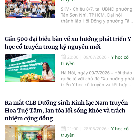
SKV - Chiều 8/7, tại UBND phường
Tân Sơn Nhì, TP.HCM, Đại hội
thành lập Hội Đông y phường Tân
Sơn Nhì lần thứ I, nhiệm kỳ 2026-
2031 đã diễn ra, đánh dấu bước
Gần 500 đại biểu bàn về xu hướng phát triển Y
kiện toàn tổ chức Hội Đông y tại cơ
sở, góp phần phát huy vai trò y học
học cổ truyền trong kỷ nguyên mới
cổ truyền trong chăm sóc sức khỏe
nhân dân.
20:00
|
09/07/2026
Y học cổ
truyền
Hà Nội, ngày 09/7/2026 – Hội thảo
quốc tế với chủ đề "Xu hướng phát
triển Y học cổ truyền và kết hợp
Đông – Tây y trong kỷ nguyên mới"
đã chính thức diễn ra tại Trường Y
Ra mắt CLB Dưỡng sinh Kinh lạc Nam truyền
– Dược Phenikaa. Sự kiện do Đại
học Phenikaa tổ chức, quy tụ gần
Hoa Tuệ Tâm, lan tỏa lối sống khỏe và trách
500 đại biểu là đại diện các cơ
nhiệm cộng đồng
quan quản lý, cơ sở đào tạo, bệnh
viện cùng đông đảo chuyên gia,
21:00
|
28/06/2026
Y học cổ
nhà khoa học, bác sĩ và giảng viên
truyền
hàng đầu trong nước và quốc tế.