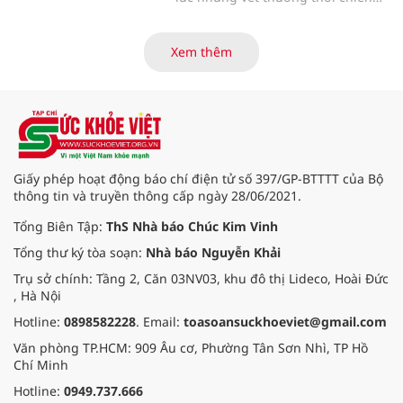
của các thương bệnh binh tại
Trung tâm Điều dưỡng thương
binh và người có công Long Đất
Xem thêm
(nay thuộc xã Long Hải, TP. Hồ Chí
Minh) bắt đầu “thức giấc”. Thấu
hiểu và sẻ chia với nỗi đau xương
tủy ấy, chuyến khám chữa bệnh
thiện nguyện của đoàn thầy thuốc
Hội Nam y Việt Nam không chỉ
mang theo tình cảm tri ân, mà còn
Giấy phép hoạt động báo chí điện tử số 397/GP-BTTTT của Bộ
đem đến hơi ấm từ những phương
thông tin và truyền thông cấp ngày 28/06/2021.
pháp Nam y thuần Việt, giúp xoa
dịu cơn đau và nâng cao sức khỏe
Tổng Biên Tập:
ThS Nhà báo Chúc Kim Vinh
cho các cựu chiến binh trước sự
Tổng thư ký tòa soạn:
Nhà báo Nguyễn Khải
thay đổi đột ngột của thời tiết.
Trụ sở chính: Tầng 2, Căn 03NV03, khu đô thị Lideco, Hoài Đức
, Hà Nội
Hotline:
0898582228
. Email:
toasoansuckhoeviet@gmail.com
Văn phòng TP.HCM: 909 Âu cơ, Phường Tân Sơn Nhì, TP Hồ
Chí Minh
Hotline:
0949.737.666