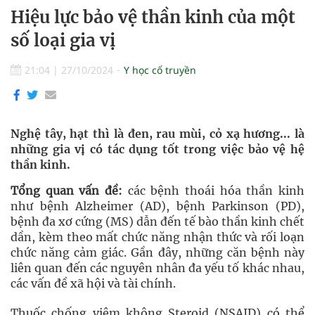
Hiệu lực bảo vệ thần kinh của một
số loại gia vị
21:04
|
27/10/2024
Y học cổ truyền
Nghệ tây, hạt thì là đen, rau mùi, cỏ xạ hương... là
những gia vị có tác dụng tốt trong việc bảo vệ hệ
thần kinh.
Tổng quan vấn đề:
các bệnh thoái hóa thần kinh
như bệnh Alzheimer (AD), bệnh Parkinson (PD),
bệnh đa xơ cứng (MS) dẫn đến tế bào thần kinh chết
dần, kèm theo mất chức năng nhận thức và rối loạn
chức năng cảm giác. Gần đây, những căn bệnh này
liên quan đến các nguyên nhân đa yếu tố khác nhau,
các vấn đề xã hội và tài chính.
Thuốc chống viêm không Steroid (NSAID) có thể