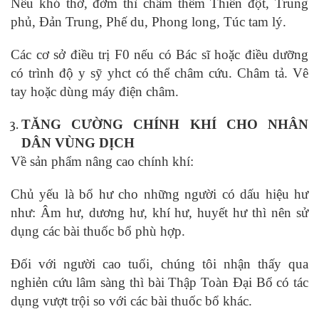
Nếu khó thở, đờm thì châm thêm Thiên đột, Trung
phủ, Đản Trung, Phế du, Phong long, Túc tam lý.
Các cơ sở điều trị F0 nếu có Bác sĩ hoặc điều dưỡng
có trình độ y sỹ yhct có thể châm cứu. Châm tả. Vê
tay hoặc dùng máy điện châm.
TĂNG CƯỜNG CHÍNH KHÍ CHO NHÂN
DÂN VÙNG DỊCH
Về sản phẩm nâng cao chính khí:
Chủ yếu là bổ hư cho những người có dấu hiệu hư
như: Âm hư, dương hư, khí hư, huyết hư thì nên sử
dụng các bài thuốc bổ phù hợp.
Đối với người cao tuổi, chúng tôi nhận thấy qua
nghiẻn cứu lâm sàng thì bài Thập Toàn Đại Bổ có tác
dụng vượt trội so với các bài thuốc bổ khác.