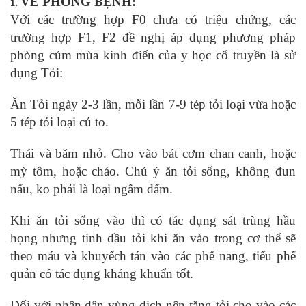
VỀ PHÒNG BỆNH:
Với các trường hợp F0 chưa có triệu chứng, các
trường hợp F1, F2 đề nghị áp dụng phương pháp
phòng cúm mùa kinh điển của y học cổ truyền là sử
dụng Tỏi:
Ăn Tỏi ngày 2-3 lần, mỗi lần 7-9 tép tỏi loại vừa hoặc
5 tép tỏi loại củ to.
Thái và băm nhỏ. Cho vào bát cơm chan canh, hoặc
mỳ tôm, hoặc cháo. Chú ý ăn tỏi sống, không đun
nấu, ko phải là loại ngâm dấm.
Khi ăn tỏi sống vào thì có tác dụng sát trùng hầu
họng nhưng tinh dầu tỏi khi ăn vào trong cơ thể sẽ
theo máu và khuyếch tán vào các phế nang, tiểu phế
quản có tác dụng kháng khuẩn tốt.
Đối với nhân dân vùng dịch nên tăng tỏi cho vào các