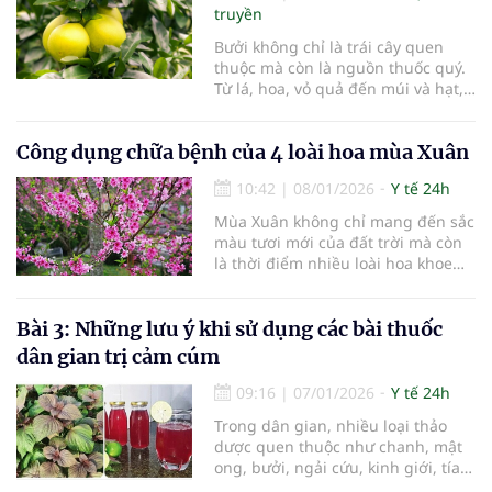
truyền
Bưởi không chỉ là trái cây quen
thuộc mà còn là nguồn thuốc quý.
Từ lá, hoa, vỏ quả đến múi và hạt,
hầu như mọi bộ phận của cây bưởi
đều có thể dùng làm thuốc, hỗ trợ
Công dụng chữa bệnh của 4 loài hoa mùa Xuân
phòng và điều trị nhiều vấn đề sức
khỏe thường gặp.
10:42
|
08/01/2026
Y tế 24h
Mùa Xuân không chỉ mang đến sắc
màu tươi mới của đất trời mà còn
là thời điểm nhiều loài hoa khoe
nở, ẩn chứa những công dụng
chữa bệnh quý giá trong y học dân
gian. Bốn loài hoa quen thuộc dưới
Bài 3: Những lưu ý khi sử dụng các bài thuốc
đây không chỉ đẹp mà còn là
dân gian trị cảm cúm
những vị thuốc hữu ích, hỗ trợ
chăm sóc sức khỏe hiệu quả.
09:16
|
07/01/2026
Y tế 24h
Trong dân gian, nhiều loại thảo
dược quen thuộc như chanh, mật
ong, bưởi, ngải cứu, kinh giới, tía
tô… được sử dụng rộng rãi để hỗ