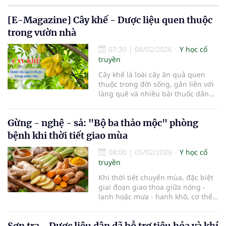
[E-Magazine] Cây khế - Dược liệu quen thuộc
trong vườn nhà
07:30
|
08/02/2026
Y học cổ
truyền
Cây khế là loài cây ăn quả quen
thuộc trong đời sống, gắn liền với
làng quê và nhiều bài thuốc dân
gian. Không chỉ cho quả giàu
dưỡng chất, hầu hết các bộ phận
Gừng - nghệ - sả: "Bộ ba thảo mộc" phòng
của cây khế như lá, quả, hoa, rễ
đều được y học cổ truyền sử dụng
bệnh khi thời tiết giao mùa
làm thuốc, góp phần chăm sóc sức
khỏe từ bao đời nay.
08:00
|
05/02/2026
Y học cổ
truyền
Khi thời tiết chuyển mùa, đặc biệt
giai đoạn giao thoa giữa nóng -
lạnh hoặc mưa - hanh khô, cơ thể
con người thường khó thích nghi
kịp thời. Đây cũng là thời điểm các
Sơn tra - Dược liệu dân dã hỗ trợ tiêu hóa và khí
bệnh lý về đường hô hấp, tiêu hóa,