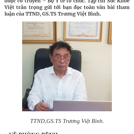
dược cổ truyền – Bộ Y tế tổ chức. Tạp chí Sức Khỏe
Việt trân trọng gửi tới bạn đọc toàn văn bài tham
luận của TTND, GS.TS Trương Việt Bình.
TTND,GS.TS Trương Việt Bình.