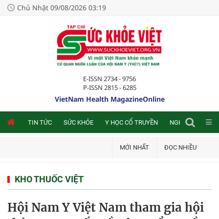
Chủ Nhật 09/08/2026 03:19
E-ISSN 2734 - 9756
P-ISSN 2815 - 6285
VietNam Health MagazineOnline
NLINE
TIN TỨC
SỨC KHỎE
Y HỌC CỔ TRUYỀN
NGHIÊN CỨU TRA
MỚI NHẤT
ĐỌC NHIỀU
KHO THUỐC VIỆT
Hội Nam Y Việt Nam tham gia hội