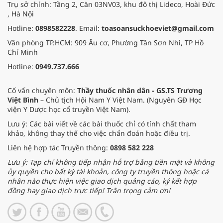
Trụ sở chính: Tầng 2, Căn 03NV03, khu đô thị Lideco, Hoài Đức
, Hà Nội
Hotline:
0898582228
. Email:
toasoansuckhoeviet@gmail.com
Văn phòng TP.HCM: 909 Âu cơ, Phường Tân Sơn Nhì, TP Hồ
Chí Minh
Hotline:
0949.737.666
Cố vấn chuyên môn:
Thầy thuốc nhân dân - GS.TS Trương
Việt Bình
– Chủ tịch Hội Nam Y Việt Nam. (Nguyên GĐ Học
viện Y Dược học cổ truyền Việt Nam).
Lưu ý: Các bài viết về các bài thuốc chỉ có tính chất tham
khảo, không thay thế cho việc chẩn đoán hoặc điều trị.
Liên hệ hợp tác Truyền thông:
0898 582 228
Lưu ý: Tạp chí không tiếp nhận hỗ trợ bằng tiền mặt và không
ủy quyền cho bất kỳ tài khoản, công ty truyền thông hoặc cá
nhân nào thực hiện việc giao dịch quảng cáo, ký kết hợp
đồng hay giao dịch trực tiếp! Trân trọng cảm ơn!