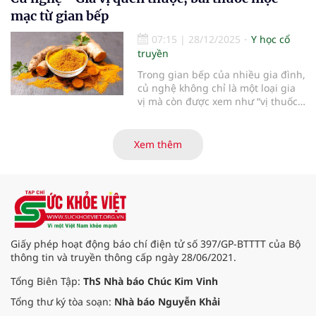
ngải cứu, bưởi, tía tô, kinh giới...
mạc từ gian bếp
07:15
|
28/12/2025
Y học cổ
truyền
Trong gian bếp của nhiều gia đình,
củ nghệ không chỉ là một loại gia
vị mà còn được xem như “vị thuốc”
dân gian quen thuộc. Nhiều
nghiên cứu khoa học hiện đại cũng
cho thấy nghệ mang lại không ít
Xem thêm
lợi ích cho cơ thể, nếu biết sử
dụng đúng cách.
Giấy phép hoạt động báo chí điện tử số 397/GP-BTTTT của Bộ
thông tin và truyền thông cấp ngày 28/06/2021.
Tổng Biên Tập:
ThS Nhà báo Chúc Kim Vinh
Tổng thư ký tòa soạn:
Nhà báo Nguyễn Khải