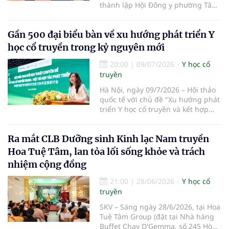
thành lập Hội Đông y phường Tân
Sơn Nhì lần thứ I, nhiệm kỳ 2026-
2031 đã diễn ra, đánh dấu bước
Gần 500 đại biểu bàn về xu hướng phát triển Y
kiện toàn tổ chức Hội Đông y tại cơ
sở, góp phần phát huy vai trò y học
học cổ truyền trong kỷ nguyên mới
cổ truyền trong chăm sóc sức khỏe
nhân dân.
20:00
|
09/07/2026
Y học cổ
truyền
Hà Nội, ngày 09/7/2026 – Hội thảo
quốc tế với chủ đề "Xu hướng phát
triển Y học cổ truyền và kết hợp
Đông – Tây y trong kỷ nguyên mới"
đã chính thức diễn ra tại Trường Y
Ra mắt CLB Dưỡng sinh Kinh lạc Nam truyền
– Dược Phenikaa. Sự kiện do Đại
học Phenikaa tổ chức, quy tụ gần
Hoa Tuệ Tâm, lan tỏa lối sống khỏe và trách
500 đại biểu là đại diện các cơ
nhiệm cộng đồng
quan quản lý, cơ sở đào tạo, bệnh
viện cùng đông đảo chuyên gia,
21:00
|
28/06/2026
Y học cổ
nhà khoa học, bác sĩ và giảng viên
truyền
hàng đầu trong nước và quốc tế.
SKV – Sáng ngày 28/6/2026, tại Hoa
Tuệ Tâm Group (đặt tại Nhà hàng
Buffet Chay D'Gemma, số 245 Hòa