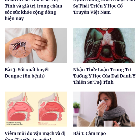
Tĩnh và giá trị trong chăm
Sự Phát Triển Y Học Cổ
sóc sức khỏe cộng đồng
Truyền Việt Nam
hiện nay
Bài 3: Sốt xuất huyết
Nhận Thức Luận Trong Tư
Dengue (ôn bệnh)
Tưởng Y Học Của Đại Danh Y
Thiền Sư Tuệ Tĩnh
Viêm mũi do vận mạch và dị
Bài 1: Cảm mạo
ứng (Tỵ cừu, tỵ uyên)