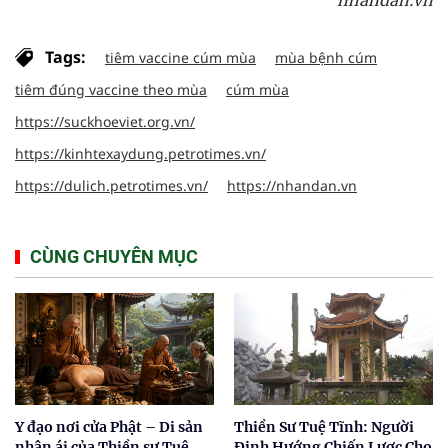
nhandan.vn
Tags:
tiêm vaccine cúm mùa
mùa bệnh cúm
tiêm đúng vaccine theo mùa
cúm mùa
https://suckhoeviet.org.vn/
https://kinhtexaydung.petrotimes.vn/
https://dulich.petrotimes.vn/
https://nhandan.vn
CÙNG CHUYÊN MỤC
Y đạo nơi cửa Phật – Di sản
Thiền Sư Tuệ Tĩnh: Người
nhân ái của Thiền sư Tuệ
Định Hướng Chiến Lược Cho