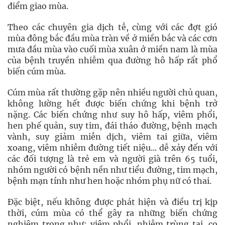
điểm giao mùa.
Theo các chuyên gia dịch tễ, cùng với các đợt gió
mùa đông bắc đầu mùa tràn về ở miền bắc và các cơn
mưa đầu mùa vào cuối mùa xuân ở miền nam là mùa
của bệnh truyền nhiễm qua đường hô hấp rất phổ
biến cúm mùa.
Cúm mùa rất thường gặp nên nhiều người chủ quan,
không lường hết được biến chứng khi bệnh trở
nặng. Các biến chứng như suy hô hấp, viêm phổi,
hen phế quản, suy tim, đái tháo đường, bệnh mạch
vành, suy giảm miễn dịch, viêm tai giữa, viêm
xoang, viêm nhiễm đường tiết niệu... dễ xảy đến với
các đối tượng là trẻ em và người già trên 65 tuổi,
nhóm người có bệnh nền như tiểu đường, tim mạch,
bệnh mạn tính như hen hoặc nhóm phụ nữ có thai.
Đặc biệt, nếu không được phát hiện và điều trị kịp
thời, cúm mùa có thể gây ra những biến chứng
nghiêm trọng như: viêm phổi, nhiễm trùng tai, co