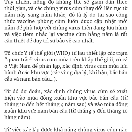
Tuy nhiên, nồng độ kháng thể sẽ giảm dần theo
thời gian, và các chủng virus cúm thay đổi liên tục từ
năm này sang năm khác, đó là lý do tại sao công
thức vaccine phòng cúm luôn được cập nhật mỗi
năm để phù hợp với chủng virus hiện đang lưu hành
và việc tiêm nhắc lại vaccine cúm hằng năm là rất
cần thiết để duy trì sự bảo vệ cao nhất.
Tổ chức Y tế thế giới (WHO) từ lâu thiết lập các trạm
“quan trắc” virus cúm mùa trên khắp thế giới, có cả
ở Việt Nam để phân lập, xác định virus cúm mùa lưu
hành ở các khu vực (các vùng địa lý, khí hậu, bắc bán
cầu và nam bán cầu…).
Từ đó dự đoán, xác định chủng virus cúm sẽ xuất
hiện vào mùa đông xuân khu vực bắc bán cầu (từ
tháng 10 đến hết tháng 4 năm sau) và vào mùa đông
xuân khu vực nam bán cầu (từ tháng 5 đến tháng 10
hàng năm).
Từ việc xác lập được khả năng chủng virus cúm nào