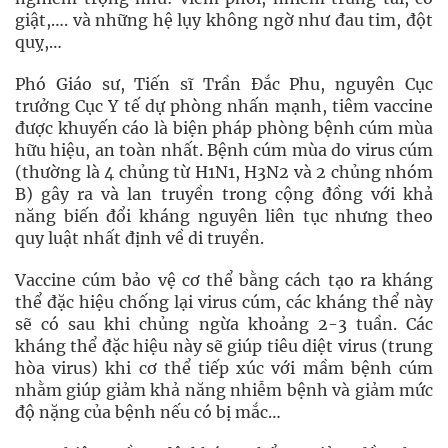
giật,…. và những hệ lụy không ngờ như đau tim, đột
quỵ,…
Phó Giáo sư, Tiến sĩ Trần Đắc Phu, nguyên Cục
trưởng Cục Y tế dự phòng nhấn mạnh, tiêm vaccine
được khuyến cáo là biện pháp phòng bệnh cúm mùa
hữu hiệu, an toàn nhất. Bệnh cúm mùa do virus cúm
(thường là 4 chủng từ H1N1, H3N2 và 2 chủng nhóm
B) gây ra và lan truyền trong cộng đồng với khả
năng biến đổi kháng nguyên liên tục nhưng theo
quy luật nhất định về di truyền.
Vaccine cúm bảo vệ cơ thể bằng cách tạo ra kháng
thể đặc hiệu chống lại virus cúm, các kháng thể này
sẽ có sau khi chủng ngừa khoảng 2-3 tuần. Các
kháng thể đặc hiệu này sẽ giúp tiêu diệt virus (trung
hòa virus) khi cơ thể tiếp xúc với mầm bệnh cúm
nhằm giúp giảm khả năng nhiễm bệnh và giảm mức
độ nặng của bệnh nếu có bị mắc…