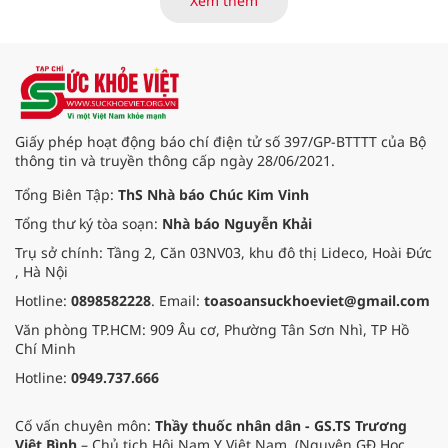
Xem thêm
(nay thuộc xã Long Hải, TP. Hồ Chí
Minh) bắt đầu “thức giấc”. Thấu
hiểu và sẻ chia với nỗi đau xương
tủy ấy, chuyến khám chữa bệnh
thiện nguyện của đoàn thầy thuốc
Hội Nam y Việt Nam không chỉ
mang theo tình cảm tri ân, mà còn
Giấy phép hoạt động báo chí điện tử số 397/GP-BTTTT của Bộ
đem đến hơi ấm từ những phương
thông tin và truyền thông cấp ngày 28/06/2021.
pháp Nam y thuần Việt, giúp xoa
dịu cơn đau và nâng cao sức khỏe
Tổng Biên Tập:
ThS Nhà báo Chúc Kim Vinh
cho các cựu chiến binh trước sự
Tổng thư ký tòa soạn:
Nhà báo Nguyễn Khải
thay đổi đột ngột của thời tiết.
Trụ sở chính: Tầng 2, Căn 03NV03, khu đô thị Lideco, Hoài Đức
, Hà Nội
Hotline:
0898582228
. Email:
toasoansuckhoeviet@gmail.com
Văn phòng TP.HCM: 909 Âu cơ, Phường Tân Sơn Nhì, TP Hồ
Chí Minh
Hotline:
0949.737.666
Cố vấn chuyên môn:
Thầy thuốc nhân dân - GS.TS Trương
Việt Bình
– Chủ tịch Hội Nam Y Việt Nam. (Nguyên GĐ Học