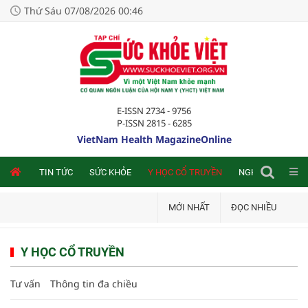
Thứ Sáu 07/08/2026 00:46
E-ISSN 2734 - 9756
P-ISSN 2815 - 6285
VietNam Health MagazineOnline
NLINE
TIN TỨC
SỨC KHỎE
Y HỌC CỔ TRUYỀN
NGHIÊN CỨU TRA
MỚI NHẤT
ĐỌC NHIỀU
Y HỌC CỔ TRUYỀN
Tư vấn
Thông tin đa chiều