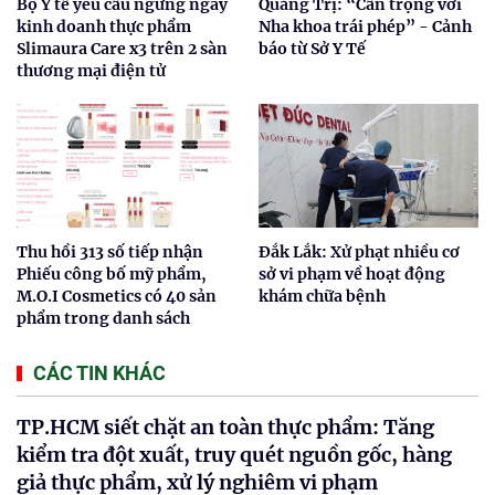
Bộ Y tế yêu cầu ngừng ngay
Quảng Trị: “Cẩn trọng với
kinh doanh thực phẩm
Nha khoa trái phép” - Cảnh
Slimaura Care x3 trên 2 sàn
báo từ Sở Y Tế
thương mại điện tử
Thu hồi 313 số tiếp nhận
Đắk Lắk: Xử phạt nhiều cơ
Phiếu công bố mỹ phẩm,
sở vi phạm về hoạt động
M.O.I Cosmetics có 40 sản
khám chữa bệnh
phẩm trong danh sách
CÁC TIN KHÁC
TP.HCM siết chặt an toàn thực phẩm: Tăng
kiểm tra đột xuất, truy quét nguồn gốc, hàng
giả thực phẩm, xử lý nghiêm vi phạm