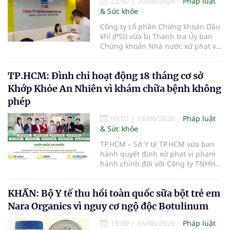
23:50
|
20/06/2026
Pháp luật
& Sức khỏe
Công ty cổ phần Chứng khoán Dầu
khí (PSI) vừa bị Thanh tra Ủy ban
Chứng khoán Nhà nước xử phạt vi
phạm hành chính trong lĩnh vực
chứng khoán và thị trường chứng
TP.HCM: Đình chỉ hoạt động 18 tháng cơ sở
khoán.
Khớp Khỏe An Nhiên vì khám chữa bệnh không
phép
09:07
|
18/06/2026
Pháp luật
& Sức khỏe
TP.HCM – Sở Y tế TP.HCM vừa ban
hành quyết định xử phạt vi phạm
hành chính đối với Công ty TNHH
Khớp Khỏe An Nhiên - An Dương
Vương do có hành vi cung cấp dịch
KHẨN: Bộ Y tế thu hồi toàn quốc sữa bột trẻ em
vụ khám bệnh, chữa bệnh khi chưa
được cấp giấy phép hoạt động
Nara Organics vì nguy cơ ngộ độc Botulinum
theo quy định của pháp luật.
19:00
|
16/06/2026
Pháp luật