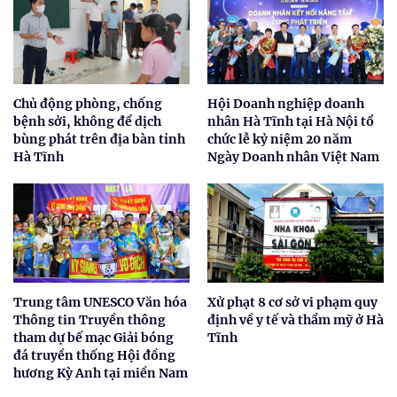
Chủ động phòng, chống
Hội Doanh nghiệp doanh
bệnh sởi, không để dịch
nhân Hà Tĩnh tại Hà Nội tổ
bùng phát trên địa bàn tỉnh
chức lễ kỷ niệm 20 năm
Hà Tĩnh
Ngày Doanh nhân Việt Nam
Trung tâm UNESCO Văn hóa
Xử phạt 8 cơ sở vi phạm quy
Thông tin Truyền thông
định về y tế và thẩm mỹ ở Hà
tham dự bế mạc Giải bóng
Tĩnh
đá truyền thống Hội đồng
hương Kỳ Anh tại miền Nam