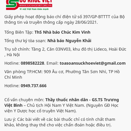
Giấy phép hoạt động báo chí điện tử số 397/GP-BTTTT của Bộ
thông tin và truyền thông cấp ngày 28/06/2021.
Tổng Biên Tập:
ThS Nhà báo Chúc Kim Vinh
Tổng thư ký tòa soạn:
Nhà báo Nguyễn Khải
Trụ sở chính: Tầng 2, Căn 03NV03, khu đô thị Lideco, Hoài Đức
, Hà Nội
Hotline:
0898582228
. Email:
toasoansuckhoeviet@gmail.com
Văn phòng TP.HCM: 909 Âu cơ, Phường Tân Sơn Nhì, TP Hồ
Chí Minh
Hotline:
0949.737.666
Cố vấn chuyên môn:
Thầy thuốc nhân dân - GS.TS Trương
Việt Bình
– Chủ tịch Hội Nam Y Việt Nam. (Nguyên GĐ Học
viện Y Dược học cổ truyền Việt Nam).
Lưu ý: Các bài viết về các bài thuốc chỉ có tính chất tham
khảo, không thay thế cho việc chẩn đoán hoặc điều trị.