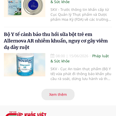
& Sức khỏe
SKV - Trước thông tin khẩn cấp từ
Cục Quản lý Thực phẩm và Dược
phẩm Hoa Kỳ (FDA) về các trường
hợp nhiễm độc Botulinum liên
quan đến sữa bột trẻ em, Cục An
Bộ Y tế cảnh báo thu hồi sữa bột trẻ em
toàn thực phẩm (Bộ Y tế) đã liên
tiếp ban hành các công văn hỏa
Allernova AR nhiễm khuẩn, nguy cơ gây viêm
tốc yêu cầu rà soát, thu hồi triệt để
dạ dày ruột
và ngăn chặn các dòng sản phẩm
thuộc thương hiệu Nara Organics
08:00
|
15/06/2026
Pháp luật
tại thị trường Việt Nam nhằm bảo
& Sức khỏe
vệ tuyệt đối sức khỏe người tiêu
dùng.
SKV - Cục An toàn thực phẩm (Bộ Y
tế) vừa phát đi thông báo khẩn yêu
cầu rà soát, dừng lưu hành và thu
hồi ngay lập tức lô sản phẩm sữa
bột trẻ em Allernova AR do Pháp
sản xuất sau khi ghi nhận nhiều
Xem thêm
trường hợp trẻ gặp tác dụng phụ
nghiêm trọng về tiêu hóa.