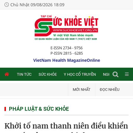
Chủ Nhật 09/08/2026 18:09
E-ISSN 2734 - 9756
P-ISSN 2815 - 6285
VietNam Health MagazineOnline
NLINE
TIN TỨC
SỨC KHỎE
Y HỌC CỔ TRUYỀN
NGHIÊN CỨU TRA
MỚI NHẤT
ĐỌC NHIỀU
PHÁP LUẬT & SỨC KHỎE
Khởi tố nam thanh niên điều khiển