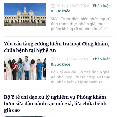
10:14
|
28/07/2026
Pháp luật
& Sức khỏe
SKV - Trước diễn biến phức tạp của
tình trạng thực phẩm giả, thực
phẩm không rõ nguồn gốc và các
vi phạm trong kinh doanh thực
phẩm, UBND TP.HCM vừa ban hành
Yêu cầu tăng cường kiểm tra hoạt động khám,
kế hoạch tăng cường bảo đảm an
toàn thực phẩm trên địa bàn năm
chữa bệnh tại Nghệ An
2026. Thành phố sẽ đẩy mạnh
thanh tra, kiểm tra đột xuất, siết
17:28
|
25/07/2026
Pháp luật
chặt quản lý tại các chợ đầu mối,
& Sức khỏe
số hóa truy xuất nguồn gốc sản
Bộ Y tế yêu cầu Sở Y tế tỉnh Nghệ
phẩm và phối hợp với lực lượng
An phối hợp với các cơ quan thực
công an xử lý nghiêm các hành vi
thi pháp luật xử lý nghiêm sai
vi phạm, đặc biệt trong lĩnh vực
phạm của Phòng khám đa khoa Y
thương mại điện tử và thực phẩm
học Nghệ An và tăng cường kiểm
bảo vệ sức khỏe.
Bộ Y tế chỉ đạo xử lý nghiêm vụ Phòng khám
tra hoạt động khám, chữa bệnh tại
các cơ sở y tế trên địa bàn.
bơm sữa đậu nành tạo mủ giả, lừa chữa bệnh
giá cao