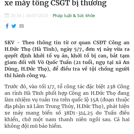
xe máy tông CSGT bị thương
20:34
|
06/07/2023
Pháp luật & Sức khỏe
SKV - Theo thông tin từ cơ quan CSĐT Công an
H.Đức Thọ (Hà Tĩnh), ngày 5/7, đơn vị này vừa ra
quyết định khởi tố vụ án, khởi tố bị can, bắt tạm
giam đối với Võ Quốc Tuấn (21 tuổi, ngụ tại xã An
Dũng, H.Đức Thọ), để điều tra về tội chống người
thi hành công vụ.
Trước đó, vào tối 1/7, tổ công tác đặc biệt 238 Công
an tỉnh Hà Tĩnh phối hợp Công an H.Đức Thọ đang
làm nhiệm vụ tuần tra trên quốc lộ 15A (đoạn thuộc
địa phận xã Lâm Trung Thủy, H.Đức Thọ), phát hiện
xe máy mang biển số 38D1-314.25 do Tuấn điều
khiển, chở một nam thanh niên ngồi sau. Cả hai
không đội mũ bảo hiểm.