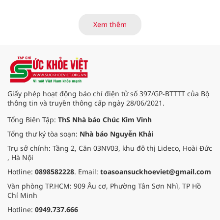
của các thương bệnh binh tại
Trung tâm Điều dưỡng thương
binh và người có công Long Đất
Xem thêm
(nay thuộc xã Long Hải, TP. Hồ Chí
Minh) bắt đầu “thức giấc”. Thấu
hiểu và sẻ chia với nỗi đau xương
tủy ấy, chuyến khám chữa bệnh
thiện nguyện của đoàn thầy thuốc
Hội Nam y Việt Nam không chỉ
mang theo tình cảm tri ân, mà còn
Giấy phép hoạt động báo chí điện tử số 397/GP-BTTTT của Bộ
đem đến hơi ấm từ những phương
thông tin và truyền thông cấp ngày 28/06/2021.
pháp Nam y thuần Việt, giúp xoa
dịu cơn đau và nâng cao sức khỏe
Tổng Biên Tập:
ThS Nhà báo Chúc Kim Vinh
cho các cựu chiến binh trước sự
Tổng thư ký tòa soạn:
Nhà báo Nguyễn Khải
thay đổi đột ngột của thời tiết.
Trụ sở chính: Tầng 2, Căn 03NV03, khu đô thị Lideco, Hoài Đức
, Hà Nội
Hotline:
0898582228
. Email:
toasoansuckhoeviet@gmail.com
Văn phòng TP.HCM: 909 Âu cơ, Phường Tân Sơn Nhì, TP Hồ
Chí Minh
Hotline:
0949.737.666