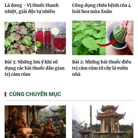
Lá dong - Vị thuốc thanh
Công dụng chữa bệnh của 4
nhiệt, giải độc tự nhiên
loài hoa mùa Xuân
Bài 3: Những lưu ý khi sử
Bài 2: Những bài thuốc điều
dụng các bài thuốc dân gian
trị cảm cúm từ cây lá vườn
trị cảm cúm
nhà
CÙNG CHUYÊN MỤC