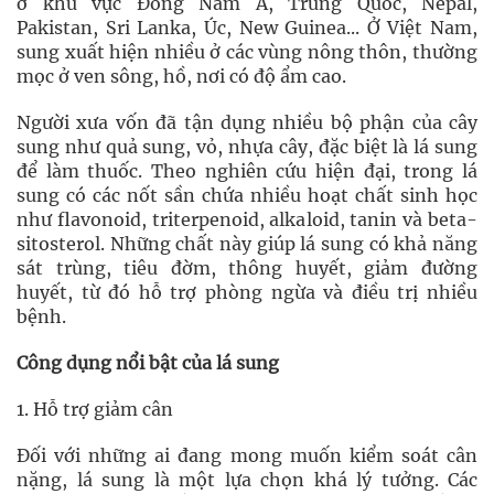
ở khu vực Đông Nam Á, Trung Quốc, Nepal,
Pakistan, Sri Lanka, Úc, New Guinea... Ở Việt Nam,
sung xuất hiện nhiều ở các vùng nông thôn, thường
mọc ở ven sông, hồ, nơi có độ ẩm cao.
Người xưa vốn đã tận dụng nhiều bộ phận của cây
sung như quả sung, vỏ, nhựa cây, đặc biệt là lá sung
để làm thuốc. Theo nghiên cứu hiện đại, trong lá
sung có các nốt sần chứa nhiều hoạt chất sinh học
như flavonoid, triterpenoid, alkaloid, tanin và beta-
sitosterol. Những chất này giúp lá sung có khả năng
sát trùng, tiêu đờm, thông huyết, giảm đường
huyết, từ đó hỗ trợ phòng ngừa và điều trị nhiều
bệnh.
Công dụng nổi bật của lá sung
1. Hỗ trợ giảm cân
Đối với những ai đang mong muốn kiểm soát cân
nặng, lá sung là một lựa chọn khá lý tưởng. Các