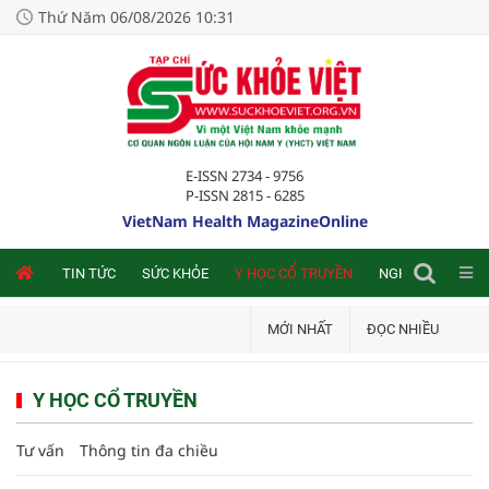
Thứ Năm 06/08/2026 10:31
E-ISSN 2734 - 9756
P-ISSN 2815 - 6285
VietNam Health MagazineOnline
NLINE
TIN TỨC
SỨC KHỎE
Y HỌC CỔ TRUYỀN
NGHIÊN CỨU TRA
MỚI NHẤT
ĐỌC NHIỀU
Y HỌC CỔ TRUYỀN
Tư vấn
Thông tin đa chiều