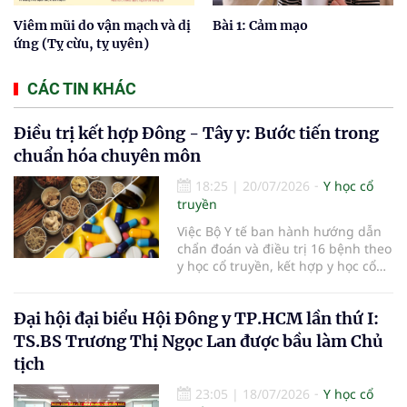
Viêm mũi do vận mạch và dị
Bài 1: Cảm mạo
ứng (Tỵ cừu, tỵ uyên)
CÁC TIN KHÁC
Điều trị kết hợp Đông - Tây y: Bước tiến trong
chuẩn hóa chuyên môn
18:25
|
20/07/2026
Y học cổ
truyền
Việc Bộ Y tế ban hành hướng dẫn
chẩn đoán và điều trị 16 bệnh theo
y học cổ truyền, kết hợp y học cổ
truyền với y học hiện đại đã bổ
sung căn cứ chuyên môn thống
Đại hội đại biểu Hội Đông y TP.HCM lần thứ I:
nhất cho các cơ sở khám, chữa
bệnh. Giá trị của tài liệu không chỉ
TS.BS Trương Thị Ngọc Lan được bầu làm Chủ
nằm ở việc mở rộng danh mục
tịch
bệnh, mà còn ở yêu cầu phối hợp
đúng chỉ định, kiểm soát an toàn
23:05
|
18/07/2026
Y học cổ
và phát huy hợp lý thế mạnh của