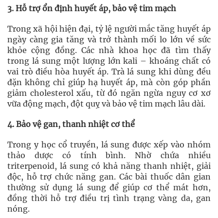
3. Hỗ trợ ổn định huyết áp, bảo vệ tim mạch
Trong xã hội hiện đại, tỷ lệ người mắc tăng huyết áp
ngày càng gia tăng và trở thành mối lo lớn về sức
khỏe cộng đồng. Các nhà khoa học đã tìm thấy
trong lá sung một lượng lớn kali – khoáng chất có
vai trò điều hòa huyết áp. Trà lá sung khi dùng đều
đặn không chỉ giúp hạ huyết áp, mà còn góp phần
giảm cholesterol xấu, từ đó ngăn ngừa nguy cơ xơ
vữa động mạch, đột quỵ và bảo vệ tim mạch lâu dài.
4. Bảo vệ gan, thanh nhiệt cơ thể
Trong y học cổ truyền, lá sung được xếp vào nhóm
thảo dược có tính bình. Nhờ chứa nhiều
triterpenoid, lá sung có khả năng thanh nhiệt, giải
độc, hỗ trợ chức năng gan. Các bài thuốc dân gian
thường sử dụng lá sung để giúp cơ thể mát hơn,
đồng thời hỗ trợ điều trị tình trạng vàng da, gan
nóng.