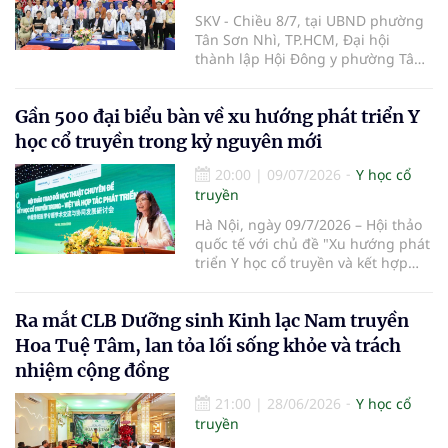
SKV - Chiều 8/7, tại UBND phường
Tân Sơn Nhì, TP.HCM, Đại hội
thành lập Hội Đông y phường Tân
Sơn Nhì lần thứ I, nhiệm kỳ 2026-
2031 đã diễn ra, đánh dấu bước
Gần 500 đại biểu bàn về xu hướng phát triển Y
kiện toàn tổ chức Hội Đông y tại cơ
sở, góp phần phát huy vai trò y học
học cổ truyền trong kỷ nguyên mới
cổ truyền trong chăm sóc sức khỏe
nhân dân.
20:00
|
09/07/2026
Y học cổ
truyền
Hà Nội, ngày 09/7/2026 – Hội thảo
quốc tế với chủ đề "Xu hướng phát
triển Y học cổ truyền và kết hợp
Đông – Tây y trong kỷ nguyên mới"
đã chính thức diễn ra tại Trường Y
Ra mắt CLB Dưỡng sinh Kinh lạc Nam truyền
– Dược Phenikaa. Sự kiện do Đại
học Phenikaa tổ chức, quy tụ gần
Hoa Tuệ Tâm, lan tỏa lối sống khỏe và trách
500 đại biểu là đại diện các cơ
nhiệm cộng đồng
quan quản lý, cơ sở đào tạo, bệnh
viện cùng đông đảo chuyên gia,
21:00
|
28/06/2026
Y học cổ
nhà khoa học, bác sĩ và giảng viên
truyền
hàng đầu trong nước và quốc tế.