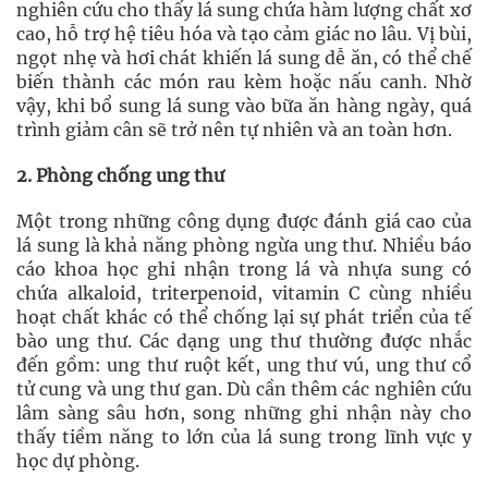
nghiên cứu cho thấy lá sung chứa hàm lượng chất xơ
cao, hỗ trợ hệ tiêu hóa và tạo cảm giác no lâu. Vị bùi,
ngọt nhẹ và hơi chát khiến lá sung dễ ăn, có thể chế
biến thành các món rau kèm hoặc nấu canh. Nhờ
vậy, khi bổ sung lá sung vào bữa ăn hàng ngày, quá
trình giảm cân sẽ trở nên tự nhiên và an toàn hơn.
2. Phòng chống ung thư
Một trong những công dụng được đánh giá cao của
lá sung là khả năng phòng ngừa ung thư. Nhiều báo
cáo khoa học ghi nhận trong lá và nhựa sung có
chứa alkaloid, triterpenoid, vitamin C cùng nhiều
hoạt chất khác có thể chống lại sự phát triển của tế
bào ung thư. Các dạng ung thư thường được nhắc
đến gồm: ung thư ruột kết, ung thư vú, ung thư cổ
tử cung và ung thư gan. Dù cần thêm các nghiên cứu
lâm sàng sâu hơn, song những ghi nhận này cho
thấy tiềm năng to lớn của lá sung trong lĩnh vực y
học dự phòng.