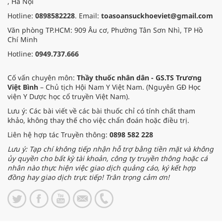
, Hà Nội
Hotline:
0898582228
. Email:
toasoansuckhoeviet@gmail.com
Văn phòng TP.HCM: 909 Âu cơ, Phường Tân Sơn Nhì, TP Hồ
Chí Minh
Hotline:
0949.737.666
Cố vấn chuyên môn:
Thầy thuốc nhân dân - GS.TS Trương
Việt Bình
– Chủ tịch Hội Nam Y Việt Nam. (Nguyên GĐ Học
viện Y Dược học cổ truyền Việt Nam).
Lưu ý: Các bài viết về các bài thuốc chỉ có tính chất tham
khảo, không thay thế cho việc chẩn đoán hoặc điều trị.
Liên hệ hợp tác Truyền thông:
0898 582 228
Lưu ý: Tạp chí không tiếp nhận hỗ trợ bằng tiền mặt và không
ủy quyền cho bất kỳ tài khoản, công ty truyền thông hoặc cá
nhân nào thực hiện việc giao dịch quảng cáo, ký kết hợp
đồng hay giao dịch trực tiếp! Trân trọng cảm ơn!