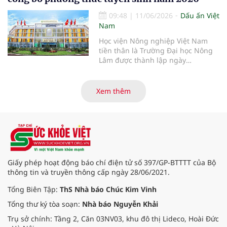
Kim Vinh- Tổng Biên tập Tạp chí
Sức Khỏe Việt.
09:48
|
11/06/2026
Dấu ấn Việt
Nam
Học viện Nông nghiệp Việt Nam
tiền thân là Trường Đại học Nông
Lâm được thành lập ngày
12/10/1956 theo Nghị định số
53/NĐ-NL của Bộ Nông Lâm, tiếp
tục khẳng định vị thế của một cơ
Xem thêm
sở giáo dục đại học công lập trọng
điểm quốc gia. Với hệ sinh thái đào
tạo đa ngành, chú trọng chuyển
đổi số và hội nhập quốc tế, Học
viện là địa chỉ tin cậy cung cấp
nguồn nhân lực chất lượng cao,
đồng hành cùng sự phát triển bền
Giấy phép hoạt động báo chí điện tử số 397/GP-BTTTT của Bộ
vững của đất nước.
thông tin và truyền thông cấp ngày 28/06/2021.
Tổng Biên Tập:
ThS Nhà báo Chúc Kim Vinh
Tổng thư ký tòa soạn:
Nhà báo Nguyễn Khải
Trụ sở chính: Tầng 2, Căn 03NV03, khu đô thị Lideco, Hoài Đức