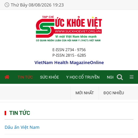
Thứ Bảy 08/08/2026 19:23
E-ISSN 2734 - 9756
P-ISSN 2815 - 6285
VietNam Health MagazineOnline
NLINE
TIN TỨC
SỨC KHỎE
Y HỌC CỔ TRUYỀN
NGHIÊN CỨU TRA
MỚI NHẤT
ĐỌC NHIỀU
TIN TỨC
Dấu ấn Việt Nam