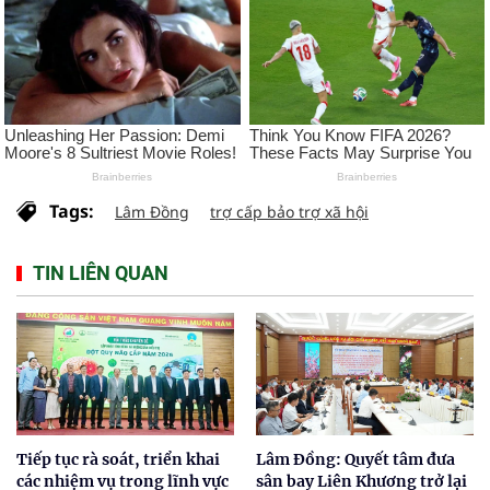
Tags:
Lâm Đồng
trợ cấp bảo trợ xã hội
TIN LIÊN QUAN
Tiếp tục rà soát, triển khai
Lâm Đồng: Quyết tâm đưa
các nhiệm vụ trong lĩnh vực
sân bay Liên Khương trở lại