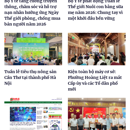
Bộ Y tế tăng cường truyền
Bộ Y tế phát động Tuần lễ
thông, chăm sóc và hỗ trợ
Thế giới Nuôi con bằng sữa
nạn nhân hưởng ứng Ngày
mẹ năm 2026: Chung tay vì
Thế giới phòng, chống mua
một khởi đầu bền vững
bán người năm 2026
Tuần lễ tiêu thụ nông sản
Kiện toàn bộ máy cơ sở:
Cần Thơ tại thành phố Hà
Phường Hoàng Liệt ra mắt
Nội
Cấp ủy và các Tổ dân phố
mới