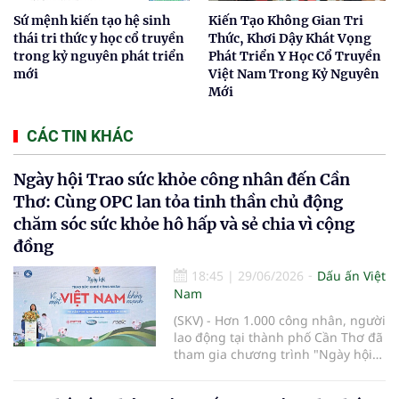
Sứ mệnh kiến tạo hệ sinh
Kiến Tạo Không Gian Tri
thái tri thức y học cổ truyền
Thức, Khơi Dậy Khát Vọng
trong kỷ nguyên phát triển
Phát Triển Y Học Cổ Truyền
mới
Việt Nam Trong Kỷ Nguyên
Mới
CÁC TIN KHÁC
Ngày hội Trao sức khỏe công nhân đến Cần
Thơ: Cùng OPC lan tỏa tinh thần chủ động
chăm sóc sức khỏe hô hấp và sẻ chia vì cộng
đồng
18:45
|
29/06/2026
Dấu ấn Việt
Nam
(SKV) - Hơn 1.000 công nhân, người
lao động tại thành phố Cần Thơ đã
tham gia chương trình "Ngày hội
Trao sức khỏe công nhân - Vì một
Việt Nam khỏe mạnh năm 2026",