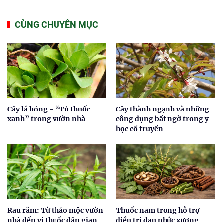
CÙNG CHUYÊN MỤC
Cây lá bỏng - “Tủ thuốc
Cây thành ngạnh và những
xanh” trong vườn nhà
công dụng bất ngờ trong y
học cổ truyền
Rau răm: Từ thảo mộc vườn
Thuốc nam trong hỗ trợ
nhà đến vị thuốc dân gian
điều trị đau nhức xương