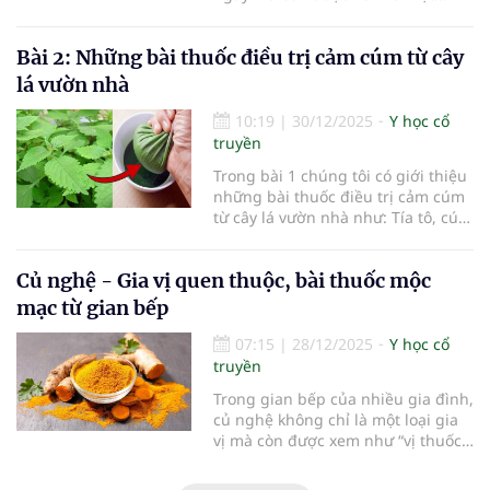
trong những vị thuốc dân gian
quan trọng của y học cổ truyền. Từ
Bài 2: Những bài thuốc điều trị cảm cúm từ cây
lâu, ngải cứu đã được sử dụng để
điều hòa khí huyết, giảm đau, cầm
lá vườn nhà
máu, trừ hàn, đặc biệt hiệu quả với
các chứng bệnh liên quan đến
10:19
|
30/12/2025
Y học cổ
nhiễm lạnh và rối loạn khí huyết.
truyền
Trong bài 1 chúng tôi có giới thiệu
những bài thuốc điều trị cảm cúm
từ cây lá vườn nhà như: Tía tô, cúc
tần, gừng… Bài 2 cùng Sức khỏe
Việt tiếp tục mời quý độc giả khám
Củ nghệ - Gia vị quen thuộc, bài thuốc mộc
phá thêm về Chanh và mật ong,
ngải cứu, bưởi, tía tô, kinh giới...
mạc từ gian bếp
07:15
|
28/12/2025
Y học cổ
truyền
Trong gian bếp của nhiều gia đình,
củ nghệ không chỉ là một loại gia
vị mà còn được xem như “vị thuốc”
dân gian quen thuộc. Nhiều
nghiên cứu khoa học hiện đại cũng