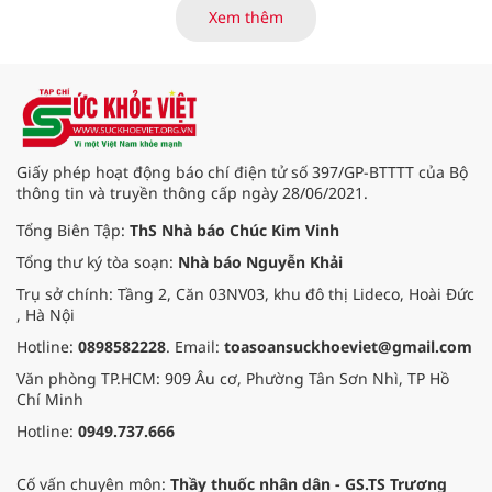
cho thấy nghệ mang lại không ít
Xem thêm
lợi ích cho cơ thể, nếu biết sử
dụng đúng cách.
Giấy phép hoạt động báo chí điện tử số 397/GP-BTTTT của Bộ
thông tin và truyền thông cấp ngày 28/06/2021.
Tổng Biên Tập:
ThS Nhà báo Chúc Kim Vinh
Tổng thư ký tòa soạn:
Nhà báo Nguyễn Khải
Trụ sở chính: Tầng 2, Căn 03NV03, khu đô thị Lideco, Hoài Đức
, Hà Nội
Hotline:
0898582228
. Email:
toasoansuckhoeviet@gmail.com
Văn phòng TP.HCM: 909 Âu cơ, Phường Tân Sơn Nhì, TP Hồ
Chí Minh
Hotline:
0949.737.666
Cố vấn chuyên môn:
Thầy thuốc nhân dân - GS.TS Trương