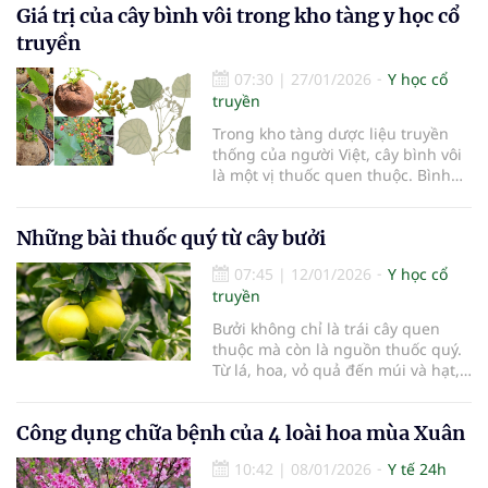
Giá trị của cây bình vôi trong kho tàng y học cổ
toàn diện. Từ lâu, nhân dân ta đã
sử dụng sơn tra trong các bài
truyền
thuốc điều trị rối loạn tiêu hóa, hỗ
trợ tim mạch và nâng cao thể
07:30
|
27/01/2026
Y học cổ
trạng.
truyền
Trong kho tàng dược liệu truyền
thống của người Việt, cây bình vôi
là một vị thuốc quen thuộc. Bình
vôi được y học cổ truyền ghi nhận
với nhiều công dụng quý, đặc biệt
Những bài thuốc quý từ cây bưởi
trong hỗ trợ an thần, cải thiện giấc
ngủ và điều hòa khí huyết.
07:45
|
12/01/2026
Y học cổ
truyền
Bưởi không chỉ là trái cây quen
thuộc mà còn là nguồn thuốc quý.
Từ lá, hoa, vỏ quả đến múi và hạt,
hầu như mọi bộ phận của cây bưởi
đều có thể dùng làm thuốc, hỗ trợ
Công dụng chữa bệnh của 4 loài hoa mùa Xuân
phòng và điều trị nhiều vấn đề sức
khỏe thường gặp.
10:42
|
08/01/2026
Y tế 24h