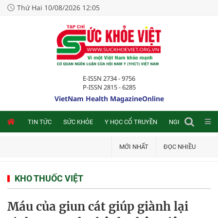
Thứ Hai 10/08/2026 12:05
E-ISSN 2734 - 9756
P-ISSN 2815 - 6285
VietNam Health MagazineOnline
NLINE
TIN TỨC
SỨC KHỎE
Y HỌC CỔ TRUYỀN
NGHIÊN CỨU TRA
MỚI NHẤT
ĐỌC NHIỀU
KHO THUỐC VIỆT
Máu của giun cát giúp giành lại