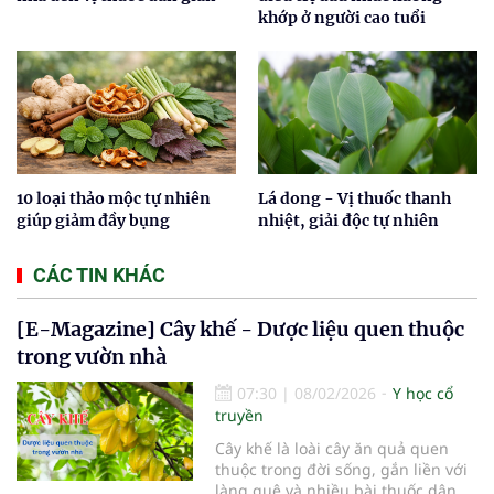
khớp ở người cao tuổi
10 loại thảo mộc tự nhiên
Lá dong - Vị thuốc thanh
giúp giảm đầy bụng
nhiệt, giải độc tự nhiên
CÁC TIN KHÁC
[E-Magazine] Cây khế - Dược liệu quen thuộc
trong vườn nhà
07:30
|
08/02/2026
Y học cổ
truyền
Cây khế là loài cây ăn quả quen
thuộc trong đời sống, gắn liền với
làng quê và nhiều bài thuốc dân