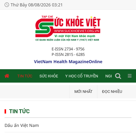
Thứ Bảy 08/08/2026 03:21
E-ISSN 2734 - 9756
P-ISSN 2815 - 6285
VietNam Health MagazineOnline
NLINE
TIN TỨC
SỨC KHỎE
Y HỌC CỔ TRUYỀN
NGHIÊN CỨU TRA
MỚI NHẤT
ĐỌC NHIỀU
TIN TỨC
Dấu ấn Việt Nam