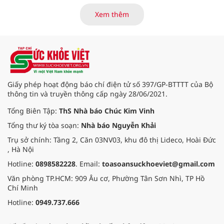
khỏi chức năng" bệnh viêm gan B
là những nội dung trọng tâm được
Xem thêm
báo cáo tại Hội thảo khoa học cập
nhật chẩn đoán và điều trị bệnh lý
tiêu hóa - gan mật vừa diễn ra
ngày 1/8 tại Bệnh viện Đại học
quốc tế Hồng Bàng.
Giấy phép hoạt động báo chí điện tử số 397/GP-BTTTT của Bộ
thông tin và truyền thông cấp ngày 28/06/2021.
Tổng Biên Tập:
ThS Nhà báo Chúc Kim Vinh
Tổng thư ký tòa soạn:
Nhà báo Nguyễn Khải
Trụ sở chính: Tầng 2, Căn 03NV03, khu đô thị Lideco, Hoài Đức
, Hà Nội
Hotline:
0898582228
. Email:
toasoansuckhoeviet@gmail.com
Văn phòng TP.HCM: 909 Âu cơ, Phường Tân Sơn Nhì, TP Hồ
Chí Minh
Hotline:
0949.737.666