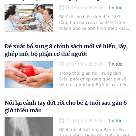
15:15
|
05/08/2026
Tin tức
Bộ Y tế cho biết, tính đến 18/7,
tổng hợp báo cáo của 34/34 tỉnh,
thành phố về tình hình triển khai
khám sức khỏe định kỳ, khám sàng
lọc miễn phí cho người dân, ghi
nhận 32.286.360 người, chiếm gần
Đề xuất bổ sung 8 chính sách mới về hiến, lấy,
30% dân số cả nước đã được khám
ghép mô, bộ phận cơ thể người
sức khỏe định kỳ năm nay.
07:07
|
05/08/2026
Tin tức
Trong thời gian tới, Trung tâm
Điều phối ghép tạng quốc gia sẽ
tiếp tục phối hợp Bộ Y tế, các bệnh
viện và các cơ quan liên quan để
mở rộng mạng lưới điều phối, tăng
cường truyền thông, hoàn thiện
Nối lại cánh tay đứt rời cho bé 4 tuổi sau gần 6
quy trình chuyên môn và hệ thống
giờ thiếu máu
pháp luật để thúc đẩy lĩnh vực
hiến và ghép mô tạng.
21:09
|
04/08/2026
Tin tức
Bệnh nhi 4 tuổi nhập Bệnh viện
Trung ương Quân đội 108 với cánh