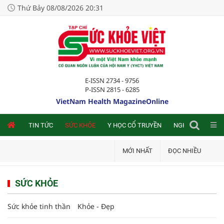
Thứ Bảy 08/08/2026 20:31
E-ISSN 2734 - 9756
P-ISSN 2815 - 6285
VietNam Health MagazineOnline
NLINE
TIN TỨC
SỨC KHỎE
Y HỌC CỔ TRUYỀN
NGHIÊN CỨU TRA
MỚI NHẤT
ĐỌC NHIỀU
SỨC KHỎE
Sức khỏe tinh thần
Khỏe - Đẹp