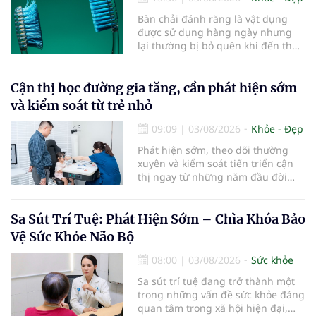
Bàn chải đánh răng là vật dụng
được sử dụng hàng ngày nhưng
lại thường bị bỏ quên khi đến thời
điểm cần thay mới. Theo các
chuyên gia nha khoa, việc sử dụng
bàn chải quá lâu có thể làm giảm
Cận thị học đường gia tăng, cần phát hiện sớm
hiệu quả làm sạch và ảnh hưởng
và kiểm soát từ trẻ nhỏ
đến sức khỏe răng miệng...
09:09
|
03/08/2026
Khỏe - Đẹp
Phát hiện sớm, theo dõi thường
xuyên và kiểm soát tiến triển cận
thị ngay từ những năm đầu đời
được các chuyên gia đánh giá là
chìa khóa bảo vệ thị lực lâu dài cho
trẻ. Đây cũng là định hướng của
Sa Sút Trí Tuệ: Phát Hiện Sớm – Chìa Khóa Bảo
Trung tâm Nhãn nhi và Kiểm soát
Vệ Sức Khỏe Não Bộ
cận thị vừa được Bệnh viện Đông
Đô đưa vào hoạt động ngày 1/8.
08:00
|
03/08/2026
Sức khỏe
Sa sút trí tuệ đang trở thành một
trong những vấn đề sức khỏe đáng
quan tâm trong xã hội hiện đại,