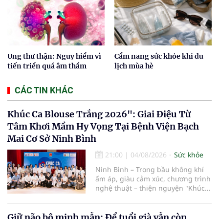
Ung thư thận: Nguy hiểm vì
Cẩm nang sức khỏe khi du
tiến triển quá âm thầm
lịch mùa hè
CÁC TIN KHÁC
Khúc Ca Blouse Trắng 2026": Giai Điệu Từ
Tâm Khơi Mầm Hy Vọng Tại Bệnh Viện Bạch
Mai Cơ Sở Ninh Bình
21:00
|
04/08/2026
Sức khỏe
Ninh Bình – Trong bầu không khí
ấm áp, giàu cảm xúc, chương trình
nghệ thuật – thiện nguyện "Khúc
ca Blouse trắng" đã chính thức
khởi động hành trình năm 2026 với
điểm dừng chân đầu tiên tại Bệnh
Giữ não bộ minh mẫn: Để tuổi già vẫn còn