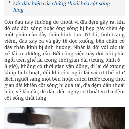
Các dấu hiệu của chứng thoái hóa cột sống
lưng
Cơn đau này thường do thoát vị đĩa đệm gây ra, khi
đó các đốt sống hoặc ống sống bị hẹp gây chèn ép
một phần của dây thần kinh tọa. Từ đó, tình trạng
viêm, đau xảy ra và gây tê dọc xuống bên chân có
dây thần kinh bị ảnh hưởng. Nhất là đối với các tài
xế lái xe đường dài. Bởi công việc này đòi hỏi phải
ngồi trên ghế lái trong thời gian dài (trung bình 6 -
8 giờ), không có thời gian vận động, đi lại để xương
khớp linh hoạt, đôi khi còn ngồi lái sai tư thế như
lệch người sang một bên hoặc cúi ra trước trong thời
gian dài khiến cột sống bị quá tải, đĩa đệm dần thoái
hóa, về lâu dài, dễ dẫn đến nguy cơ thoát vị đĩa đệm
cột sống thắt lưng.