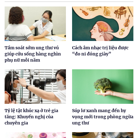
Tầm soát sớm ung thư vú
Cách âm nhạc trị liệu được
giúp cứu sống hàng nghìn
“đo ni đóng giày”
phụ nữ mỗi năm
Tỷ lệ tật khúc xạ ở trẻ gia
Súp lơ xanh mang đến hy
tăng: Khuyến nghị của
vọng mới trong phòng ngừa
chuyên gia
ung thư