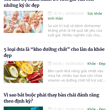
viện Bạch Mai cơ sở Ninh Bình.
những ký ức đẹp
18:18
|
04/08/2026
Sức khỏe
tinh thần
Sa sút trí tuệ và bệnh Alzheimer
không phải là hệ quả tất yếu của
tuổi già. Nhiều nghiên cứu cho
thấy, duy trì lối sống lành mạnh,
kiểm soát tốt các bệnh mạn tính và
5 loại dưa là “kho dưỡng chất” cho làn da khỏe
rèn luyện trí não mỗi ngày có thể
góp phần làm chậm quá trình suy
đẹp
giảm nhận thức, giúp người cao
tuổi gìn giữ trí nhớ và sống độc lập
04:04
|
04/08/2026
Khỏe - Đẹp
lâu hơn.
Bên cạnh khả năng giải nhiệt vào
mùa hè, nhiều loại dưa còn chứa
vitamin và dưỡng chất hỗ trợ sức
khỏe làn da...
Vì sao bắt buộc phải thay bàn chải đánh răng
theo định kỳ?
15:36
|
03/08/2026
Khỏe - Đẹp