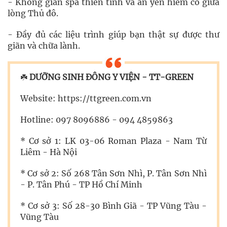
- Không gian spa thiền tĩnh và an yên hiếm có giữa
lòng Thủ đô.
- Đầy đủ các liệu trình giúp bạn thật sự được thư
giãn và chữa lành.
☘️
DƯỠNG SINH ĐÔNG Y VIỆN - TT-GREEN
Website: https://ttgreen.com.vn
Hotline: 097 8096886 - 094 4859863
* Cơ sở 1: LK 03-06 Roman Plaza - Nam Từ
Liêm - Hà Nội
* Cơ sở 2: Số 268 Tân Sơn Nhì, P. Tân Sơn Nhì
- P. Tân Phú - TP Hồ Chí Minh
* Cơ sở 3: Số 28-30 Bình Giã - TP Vũng Tàu -
Vũng Tàu