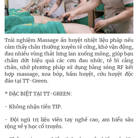
Trải nghiệm Massage ấn huyệt nhiệt liệu pháp nếu
cảm thấy chân thường xuyên tê cứng, khó vận động,
đau nhiều vùng thắt lưng lan xuống mông, giúp bạn
chấm dứt hiệu quả các cơn đau nhức, tê bì cẳng
chân, nhờ phương pháp sử dụng bằng sóng RF kết
hợp massage, xoa bóp, bấm huyệt, cứu huyệt độc
đáo tại TT-Green.
* ĐẶC BIỆT TẠI TT-GREEN:
- Không nhận tiền TIP.
- Đội ngũ trị liệu viên tay nghề cao, am hiểu sâu
rộng về y học cổ truyền.