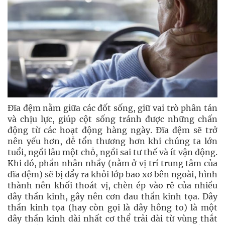
Đĩa đệm nằm giữa các đốt sống, giữ vai trò phân tán
và chịu lực, giúp cột sống tránh được những chấn
động từ các hoạt động hàng ngày. Đĩa đệm sẽ trở
nên yếu hơn, dễ tổn thương hơn khi chúng ta lớn
tuổi, ngồi lâu một chỗ, ngồi sai tư thế và ít vận động.
Khi đó, phần nhân nhầy (nằm ở vị trí trung tâm của
đĩa đệm) sẽ bị đẩy ra khỏi lớp bao xơ bên ngoài, hình
thành nên khối thoát vị, chèn ép vào rễ của nhiều
dây thần kinh, gây nên cơn đau thần kinh tọa. Dây
thần kinh tọa (hay còn gọi là dây hông to) là một
dây thần kinh dài nhất cơ thể trải dài từ vùng thắt