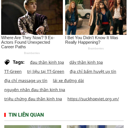
Tags:
đau thần kinh tọa
dây thần kinh tọa
TT-Green
trị liệu tại TT-Green
địa chỉ bấm huyệt uy tín
địa chỉ massage uy tín
lái xe đường dài
nguyên nhân đau thần kinh tọa
triệu chứng đau thần kinh tọa
https://suckhoeviet.org.vn/
TIN LIÊN QUAN