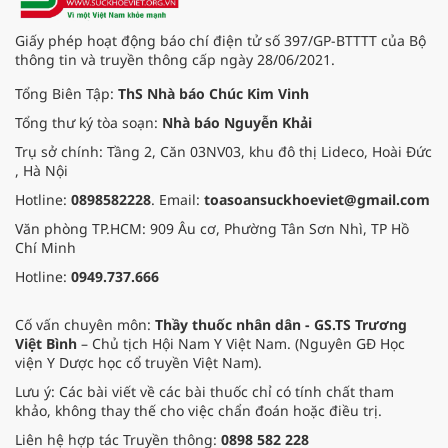
Giấy phép hoạt động báo chí điện tử số 397/GP-BTTTT của Bộ
thông tin và truyền thông cấp ngày 28/06/2021.
Tổng Biên Tập:
ThS Nhà báo Chúc Kim Vinh
Tổng thư ký tòa soạn:
Nhà báo Nguyễn Khải
Trụ sở chính: Tầng 2, Căn 03NV03, khu đô thị Lideco, Hoài Đức
, Hà Nội
Hotline:
0898582228
. Email:
toasoansuckhoeviet@gmail.com
Văn phòng TP.HCM: 909 Âu cơ, Phường Tân Sơn Nhì, TP Hồ
Chí Minh
Hotline:
0949.737.666
Cố vấn chuyên môn:
Thầy thuốc nhân dân - GS.TS Trương
Việt Bình
– Chủ tịch Hội Nam Y Việt Nam. (Nguyên GĐ Học
viện Y Dược học cổ truyền Việt Nam).
Lưu ý: Các bài viết về các bài thuốc chỉ có tính chất tham
khảo, không thay thế cho việc chẩn đoán hoặc điều trị.
Liên hệ hợp tác Truyền thông:
0898 582 228