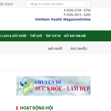
Việt Nam
E-ISSN 2734 - 9756
P-ISSN 2815 - 6285
VietNam Health MagazineOnline
U LỊCH & SỨC KHỎE
THẾ GIỚI
TẠP CHÍ IN
GỬI BÀI ONLINE
MỚI NHẤT
ĐỌC NHIỀU
HOẠT ĐỘNG HỘI