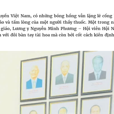
pháp tăng cường chống hàng giả và gian lận thương
uyền Việt Nam, có những bóng hồng vẫn lặng lẽ cống 
áo và tấm lòng của một người thầy thuốc. Một trong 
g ương cơ sở 2 đón hơn 500 lượt khám
à giáo, Lương y Nguyễn Minh Phương – Hội viên Hội 
 với đôi bàn tay tài hoa mà còn bởi cốt cách kiên định
ông rải rác.
phương hai cấp trong quản lý hoạt động nha khoa,
uồn lực cho môi trường và cộng đồng