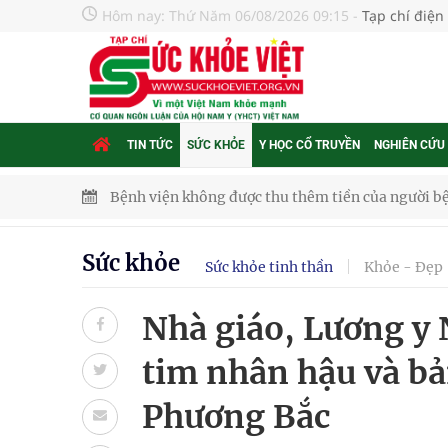
Hôm nay:
Thứ Năm 06/08/2026 09:15
-
Tạp chí điện
TIN TỨC
SỨC KHỎE
Y HỌC CỔ TRUYỀN
NGHIÊN CỨU
Bệnh viện không được thu thêm tiền của người b
cầu
Sức khỏe
Sức khỏe tinh thần
Khỏe - Đẹp
Ung thư thận: Nguy hiểm vì tiến triển quá âm th
Nhà giáo, Lương y
Nhiều chuỗi hoạt động lớn được diễn ra tại Lễ hộ
tim nhân hậu và bả
Tiếp tục rà soát, triển khai các nhiệm vụ trong lĩ
Phương Bắc
Lâm Đồng: Quyết tâm đưa sân bay Liên Khương trở