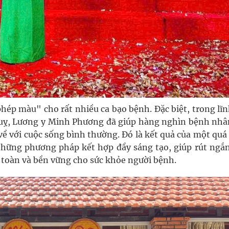
hép màu" cho rất nhiều ca bạo bệnh. Đặc biệt, trong lĩ
ột quỵ, Lương y Minh Phương đã giúp hàng nghìn bệnh nhâ
về với cuộc sống bình thường. Đó là kết quả của một quá
hững phương pháp kết hợp đầy sáng tạo, giúp rút ngắn
 toàn và bền vững cho sức khỏe người bệnh.