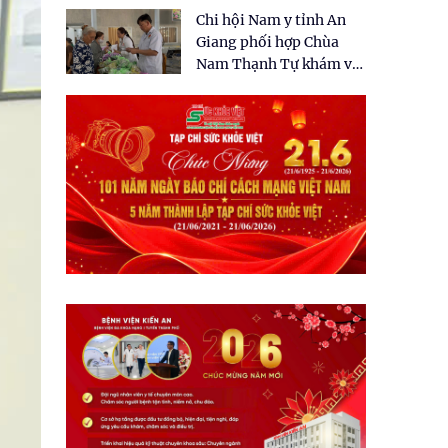
tặng quà cho 150 người
Chi hội Nam y tỉnh An
dân tại xã Tân Tập
Giang phối hợp Chùa
Nam Thạnh Tự khám và
cấp thuốc miễn phí cho
nhân dân