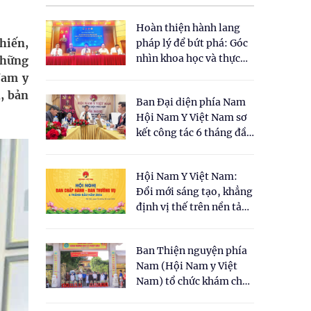
Hoàn thiện hành lang
hiến,
pháp lý để bứt phá: Góc
nhìn khoa học và thực
những
tiễn tại Tọa đàm " Đề
Nam y
xuất một số nội dung
, bản
Ban Đại diện phía Nam
cho Luật Y dược cổ
Hội Nam Y Việt Nam sơ
truyền Việt Nam"
kết công tác 6 tháng đầu
năm 2026
Hội Nam Y Việt Nam:
Đổi mới sáng tạo, khẳng
định vị thế trên nền tảng
y học cổ truyền và khoa
học hiện đại
Ban Thiện nguyện phía
Nam (Hội Nam y Việt
Nam) tổ chức khám chữa
bệnh y học cổ truyền và