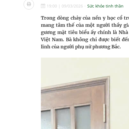
Pháp luật – Sức khỏe – Doanh nghiệp: Tìm giải 
19:00
|
09/03/2026
Sức khỏe tinh thần
mại
Trong dòng chảy của nền y học cổ tr
mang tâm thế của một người thầy gi
Ngày hoạt động đầu tiên, Bệnh viện Phụ sản Trun
gương mặt tiêu biểu ấy chính là Nh
Việt Nam. Bà không chỉ được biết đến
Dự báo thời tiết ngày 06/8/2026: Bắc Bộ có mưa d
lĩnh của người phụ nữ phương Bắc.
Quảng Trị: Phát huy vai trò của chính quyền địa 
bảo vệ sức khỏe Nhân dân
Không chỉ cắt tóc, Đông Tây Barbershop dành ng