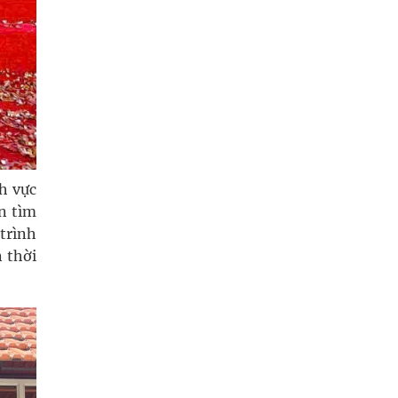
nh vực
n tìm
 trình
 thời