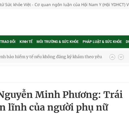
 tử Sức khỏe Việt - Cơ quan ngôn luận của Hội Nam Y (Hội YDHCT) 
 TRAO ĐỔI
KINH TẾ
MÔI TRƯỜNG & SỨC KHỎE
PHÁP LUẬT & SỨC KHỎE
D
ệnh bảo hiểm y tế nếu không đăng ký khám theo yêu
ầm
 Nguyễn Minh Phương: Trái
i sầu riêng 2026
n lĩnh của người phụ nữ
nh vực cấp cứu, điều trị đột quỵ
 lại khai thác vào ngày 19/8