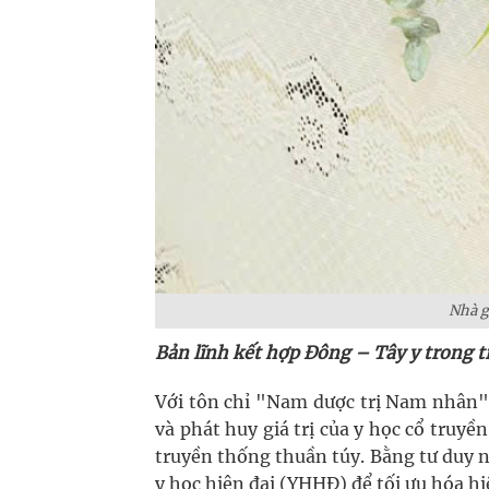
Nhà g
Bản lĩnh kết hợp Đông – Tây y trong t
Với tôn chỉ "Nam dược trị Nam nhân"
và phát huy giá trị của y học cổ tru
truyền thống thuần túy. Bằng tư duy 
y học hiện đại (YHHĐ) để tối ưu hóa hiệ