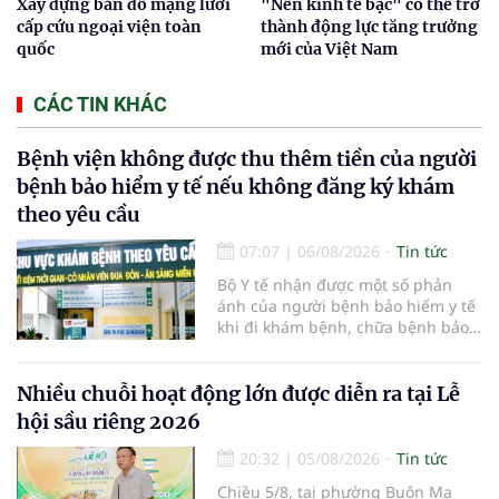
Xây dựng bản đồ mạng lưới
"Nền kinh tế bạc" có thể trở
cấp cứu ngoại viện toàn
thành động lực tăng trưởng
quốc
mới của Việt Nam
CÁC TIN KHÁC
Bệnh viện không được thu thêm tiền của người
bệnh bảo hiểm y tế nếu không đăng ký khám
theo yêu cầu
07:07
|
06/08/2026
Tin tức
Bộ Y tế nhận được một số phản
ánh của người bệnh bảo hiểm y tế
khi đi khám bệnh, chữa bệnh bảo
hiểm y tế đúng trình tự, thủ tục
quy định, không đăng ký khám
bệnh, chữa bệnh theo yêu cầu
Nhiều chuỗi hoạt động lớn được diễn ra tại Lễ
nhưng vẫn phải nộp thêm các chi
hội sầu riêng 2026
phí khám bệnh, chữa bệnh ngoài
phần cùng chi trả.
20:32
|
05/08/2026
Tin tức
Chiều 5/8, tại phường Buôn Ma