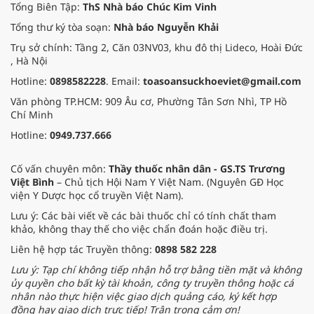
Tổng Biên Tập:
ThS Nhà báo Chúc Kim Vinh
Tổng thư ký tòa soạn:
Nhà báo Nguyễn Khải
Trụ sở chính: Tầng 2, Căn 03NV03, khu đô thị Lideco, Hoài Đức
, Hà Nội
Hotline:
0898582228
. Email:
toasoansuckhoeviet@gmail.com
Văn phòng TP.HCM: 909 Âu cơ, Phường Tân Sơn Nhì, TP Hồ
Chí Minh
Hotline:
0949.737.666
Cố vấn chuyên môn:
Thầy thuốc nhân dân - GS.TS Trương
Việt Bình
– Chủ tịch Hội Nam Y Việt Nam. (Nguyên GĐ Học
viện Y Dược học cổ truyền Việt Nam).
Lưu ý: Các bài viết về các bài thuốc chỉ có tính chất tham
khảo, không thay thế cho việc chẩn đoán hoặc điều trị.
Liên hệ hợp tác Truyền thông:
0898 582 228
Lưu ý: Tạp chí không tiếp nhận hỗ trợ bằng tiền mặt và không
ủy quyền cho bất kỳ tài khoản, công ty truyền thông hoặc cá
nhân nào thực hiện việc giao dịch quảng cáo, ký kết hợp
đồng hay giao dịch trực tiếp! Trân trọng cảm ơn!