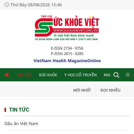
Thứ Bảy 08/08/2026 15:46
E-ISSN 2734 - 9756
P-ISSN 2815 - 6285
VietNam Health MagazineOnline
NLINE
TIN TỨC
SỨC KHỎE
Y HỌC CỔ TRUYỀN
NGHIÊN CỨU TRA
MỚI NHẤT
ĐỌC NHIỀU
TIN TỨC
Dấu ấn Việt Nam