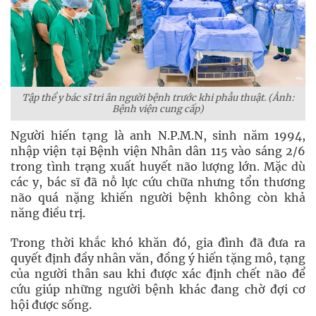
Tập thể y bác sĩ tri ân người bệnh trước khi phẫu thuật. (Ảnh:
Bệnh viện cung cấp)
Người hiến tạng là anh N.P.M.N, sinh năm 1994,
nhập viện tại Bệnh viện Nhân dân 115 vào sáng 2/6
trong tình trạng xuất huyết não lượng lớn. Mặc dù
các y, bác sĩ đã nỗ lực cứu chữa nhưng tổn thương
não quá nặng khiến người bệnh không còn khả
năng điều trị.
Trong thời khắc khó khăn đó, gia đình đã đưa ra
quyết định đầy nhân văn, đồng ý hiến tặng mô, tạng
của người thân sau khi được xác định chết não để
cứu giúp những người bệnh khác đang chờ đợi cơ
hội được sống.