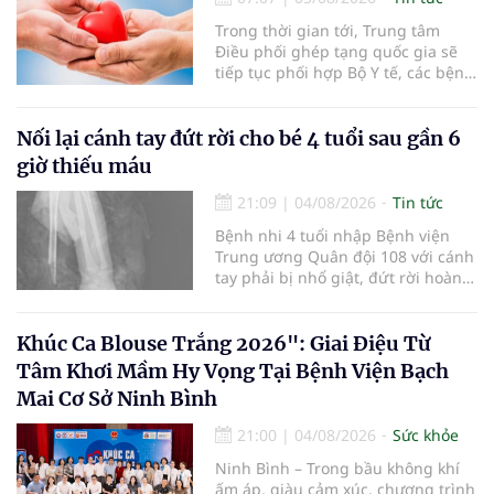
Trong thời gian tới, Trung tâm
Điều phối ghép tạng quốc gia sẽ
tiếp tục phối hợp Bộ Y tế, các bệnh
viện và các cơ quan liên quan để
mở rộng mạng lưới điều phối, tăng
cường truyền thông, hoàn thiện
Nối lại cánh tay đứt rời cho bé 4 tuổi sau gần 6
quy trình chuyên môn và hệ thống
giờ thiếu máu
pháp luật để thúc đẩy lĩnh vực
hiến và ghép mô tạng.
21:09
|
04/08/2026
Tin tức
Bệnh nhi 4 tuổi nhập Bệnh viện
Trung ương Quân đội 108 với cánh
tay phải bị nhổ giật, đứt rời hoàn
toàn do tai nạn giao thông. Dù
mạch máu, thần kinh bị tổn
thương nặng và thời gian thiếu
Khúc Ca Blouse Trắng 2026": Giai Điệu Từ
máu kéo dài, các bác sĩ đã tái lập
Tâm Khơi Mầm Hy Vọng Tại Bệnh Viện Bạch
tuần hoàn thành công sau ca vi
Mai Cơ Sở Ninh Bình
phẫu kéo dài 3 giờ.
21:00
|
04/08/2026
Sức khỏe
Ninh Bình – Trong bầu không khí
ấm áp, giàu cảm xúc, chương trình