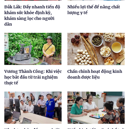
Đắk Lắk: Đẩy nhanh tiến độ
Nhiều lợi thế để nâng chất
khám sức khỏe định kỳ,
lượng y tế
khám sàng lọc cho người
dân
Vương Thành Công: Khi việc
Chấn chỉnh hoạt động kinh
học bắt đầu từ trải nghiệm
doanh dược liệu
thực tế