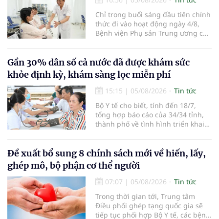
Chỉ trong buổi sáng đầu tiên chính
thức đi vào hoạt động ngày 4/8,
Bệnh viện Phụ sản Trung ương cơ
sở 2 đã tiếp đón hơn 500 lượt
người đến khám, điều trị và đón
em bé đầu tiên chào đời.
Gần 30% dân số cả nước đã được khám sức
khỏe định kỳ, khám sàng lọc miễn phí
15:15
|
05/08/2026
Tin tức
Bộ Y tế cho biết, tính đến 18/7,
tổng hợp báo cáo của 34/34 tỉnh,
thành phố về tình hình triển khai
khám sức khỏe định kỳ, khám sàng
lọc miễn phí cho người dân, ghi
nhận 32.286.360 người, chiếm gần
Đề xuất bổ sung 8 chính sách mới về hiến, lấy,
30% dân số cả nước đã được khám
ghép mô, bộ phận cơ thể người
sức khỏe định kỳ năm nay.
07:07
|
05/08/2026
Tin tức
Trong thời gian tới, Trung tâm
Điều phối ghép tạng quốc gia sẽ
tiếp tục phối hợp Bộ Y tế, các bệnh