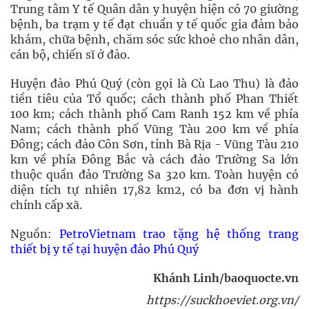
Trung tâm Y tế Quân dân y huyện hiện có 70 giường
bệnh, ba trạm y tế đạt chuẩn y tế quốc gia đảm bảo
khám, chữa bệnh, chăm sóc sức khoẻ cho nhân dân,
cán bộ, chiến sĩ ở đảo.
Huyện đảo Phú Quý (còn gọi là Cù Lao Thu) là đảo
tiền tiêu của Tổ quốc; cách thành phố Phan Thiết
100 km; cách thành phố Cam Ranh 152 km về phía
Nam; cách thành phố Vũng Tàu 200 km về phía
Đông; cách đảo Côn Sơn, tỉnh Bà Rịa - Vũng Tàu 210
km về phía Đông Bắc và cách đảo Trường Sa lớn
thuộc quần đảo Trường Sa 320 km. Toàn huyện có
diện tích tự nhiên 17,82 km2, có ba đơn vị hành
chính cấp xã.
Nguồn:
PetroVietnam trao tặng hệ thống trang
thiết bị y tế tại huyện đảo Phú Quý
Khánh Linh/baoquocte.vn
https://suckhoeviet.org.vn/