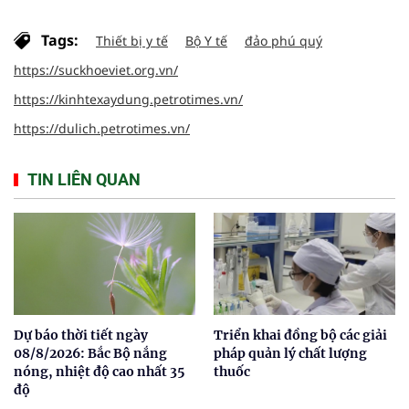
Tags:
Thiết bị y tế
Bộ Y tế
đảo phú quý
https://suckhoeviet.org.vn/
https://kinhtexaydung.petrotimes.vn/
https://dulich.petrotimes.vn/
TIN LIÊN QUAN
Dự báo thời tiết ngày
Triển khai đồng bộ các giải
08/8/2026: Bắc Bộ nắng
pháp quản lý chất lượng
nóng, nhiệt độ cao nhất 35
thuốc
độ