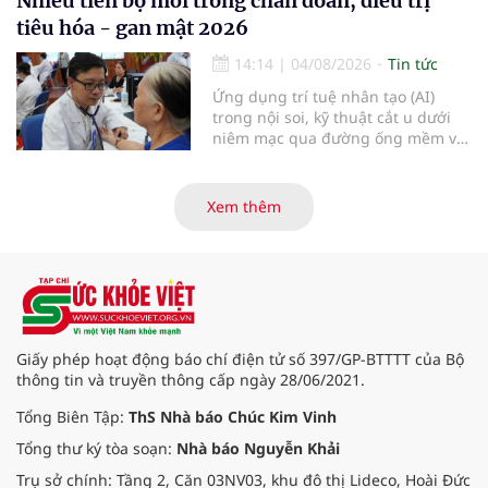
Nhiều tiến bộ mới trong chẩn đoán, điều trị
viện Bạch Mai cơ sở Ninh Bình.
tiêu hóa - gan mật 2026
14:14
|
04/08/2026
Tin tức
Ứng dụng trí tuệ nhân tạo (AI)
trong nội soi, kỹ thuật cắt u dưới
niêm mạc qua đường ống mềm và
các tiến bộ mới hướng tới "chữa
khỏi chức năng" bệnh viêm gan B
là những nội dung trọng tâm được
Xem thêm
báo cáo tại Hội thảo khoa học cập
nhật chẩn đoán và điều trị bệnh lý
tiêu hóa - gan mật vừa diễn ra
ngày 1/8 tại Bệnh viện Đại học
quốc tế Hồng Bàng.
Giấy phép hoạt động báo chí điện tử số 397/GP-BTTTT của Bộ
thông tin và truyền thông cấp ngày 28/06/2021.
Tổng Biên Tập:
ThS Nhà báo Chúc Kim Vinh
Tổng thư ký tòa soạn:
Nhà báo Nguyễn Khải
Trụ sở chính: Tầng 2, Căn 03NV03, khu đô thị Lideco, Hoài Đức