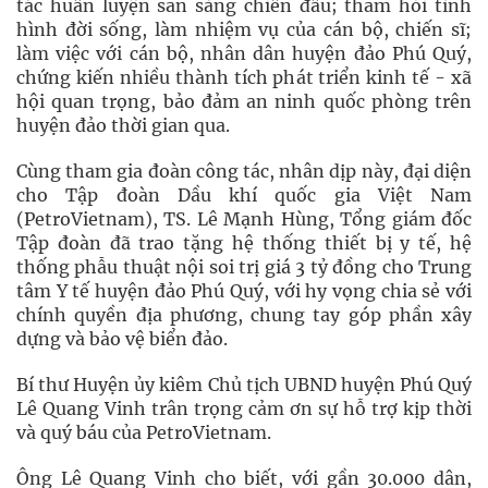
tác huấn luyện sẵn sàng chiến đấu; thăm hỏi tình
hình đời sống, làm nhiệm vụ của cán bộ, chiến sĩ;
làm việc với cán bộ, nhân dân huyện đảo Phú Quý,
chứng kiến nhiều thành tích phát triển kinh tế - xã
hội quan trọng, bảo đảm an ninh quốc phòng trên
huyện đảo thời gian qua.
Cùng tham gia đoàn công tác, nhân dịp này, đại diện
cho Tập đoàn Dầu khí quốc gia Việt Nam
(PetroVietnam), TS. Lê Mạnh Hùng, Tổng giám đốc
Tập đoàn đã trao tặng hệ thống thiết bị y tế, hệ
thống phẫu thuật nội soi trị giá 3 tỷ đồng cho Trung
tâm Y tế huyện đảo Phú Quý, với hy vọng chia sẻ với
chính quyền địa phương, chung tay góp phần xây
dựng và bảo vệ biển đảo.
Bí thư Huyện ủy kiêm Chủ tịch UBND huyện Phú Quý
Lê Quang Vinh trân trọng cảm ơn sự hỗ trợ kịp thời
và quý báu của PetroVietnam.
Ông Lê Quang Vinh cho biết, với gần 30.000 dân,