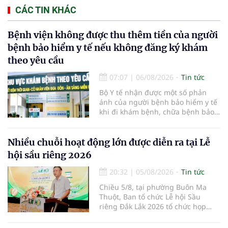
CÁC TIN KHÁC
Bệnh viện không được thu thêm tiền của người
bệnh bảo hiểm y tế nếu không đăng ký khám
theo yêu cầu
07:07
|
06/08/2026
Tin tức
Bộ Y tế nhận được một số phản
ánh của người bệnh bảo hiểm y tế
khi đi khám bệnh, chữa bệnh bảo
hiểm y tế đúng trình tự, thủ tục
quy định, không đăng ký khám
bệnh, chữa bệnh theo yêu cầu
Nhiều chuỗi hoạt động lớn được diễn ra tại Lễ
nhưng vẫn phải nộp thêm các chi
hội sầu riêng 2026
phí khám bệnh, chữa bệnh ngoài
phần cùng chi trả.
20:32
|
05/08/2026
Tin tức
Chiều 5/8, tại phường Buôn Ma
Thuột, Ban tổ chức Lễ hội Sầu
riêng Đắk Lắk 2026 tổ chức họp
báo thông tin về các hoạt động của
Lễ hội Sầu riêng Đắk Lắk 2026.Lễ