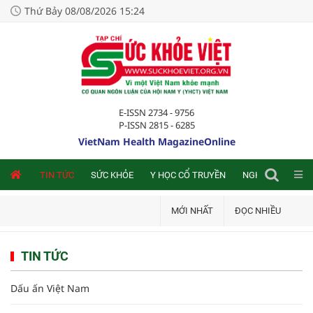
Thứ Bảy 08/08/2026 15:24
E-ISSN 2734 - 9756
P-ISSN 2815 - 6285
VietNam Health MagazineOnline
NLINE
TIN TỨC
SỨC KHỎE
Y HỌC CỔ TRUYỀN
NGHIÊN CỨU TRA
MỚI NHẤT
ĐỌC NHIỀU
TIN TỨC
Dấu ấn Việt Nam