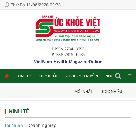
Thứ Ba 11/08/2026 02:38
E-ISSN 2734 - 9756
P-ISSN 2815 - 6285
VietNam Health MagazineOnline
NLINE
TIN TỨC
SỨC KHỎE
Y HỌC CỔ TRUYỀN
NGHIÊN CỨU TRA
MỚI NHẤT
ĐỌC NHIỀU
KINH TẾ
Tài chính
Doanh nghiệp