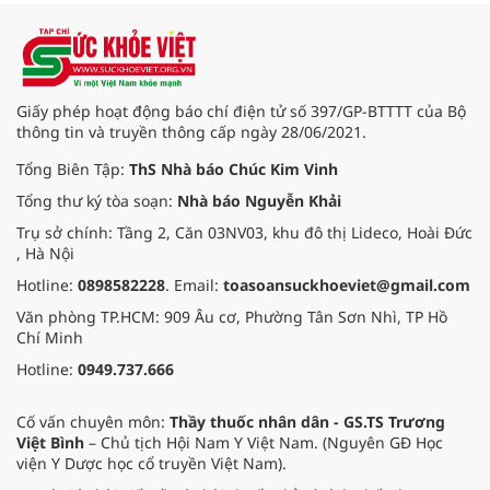
hơn 30% so với cùng kỳ năm. Kết
quả kinh doanh ấn tượng đã đưa
Techcombank trở thành ngân hàng
đầu tiên tại Việt Nam nhận hat-
trick giải thưởng danh giá “Ngân
Giấy phép hoạt động báo chí điện tử số 397/GP-BTTTT của Bộ
hàng tốt nhất Việt Nam” từ 3 tổ
thông tin và truyền thông cấp ngày 28/06/2021.
chức uy tín hàng đầu thế giới là
Euromoney, FinanceAsia và Global
Tổng Biên Tập:
ThS Nhà báo Chúc Kim Vinh
Finance.
Tổng thư ký tòa soạn:
Nhà báo Nguyễn Khải
Trụ sở chính: Tầng 2, Căn 03NV03, khu đô thị Lideco, Hoài Đức
, Hà Nội
Hotline:
0898582228
. Email:
toasoansuckhoeviet@gmail.com
Văn phòng TP.HCM: 909 Âu cơ, Phường Tân Sơn Nhì, TP Hồ
Chí Minh
Hotline:
0949.737.666
Cố vấn chuyên môn:
Thầy thuốc nhân dân - GS.TS Trương
Việt Bình
– Chủ tịch Hội Nam Y Việt Nam. (Nguyên GĐ Học
viện Y Dược học cổ truyền Việt Nam).