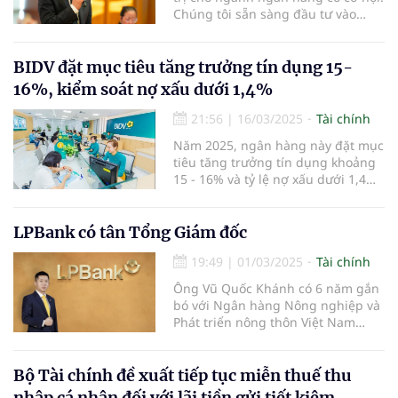
Chúng tôi sẵn sàng đầu tư vào
công nghệ, tài chính số, tài chính
hóa và AI" - ông Trần Anh Thắng,
thành viên HĐQT Ngân hàng TMCP
BIDV đặt mục tiêu tăng trưởng tín dụng 15-
Eximbank nhấn mạnh.
16%, kiểm soát nợ xấu dưới 1,4%
21:56
|
16/03/2025
Tài chính
Năm 2025, ngân hàng này đặt mục
tiêu tăng trưởng tín dụng khoảng
15 - 16% và tỷ lệ nợ xấu dưới 1,4%.
Ngân hàng cũng dự kiến tăng vốn
thông qua việc chi trả cổ tức bằng
cổ phiếu từ nguồn ợi nhuận sau
LPBank có tân Tổng Giám đốc
thuế, sau trích lập các quỹ năm
19:49
|
01/03/2025
Tài chính
2023.
Ông Vũ Quốc Khánh có 6 năm gắn
bó với Ngân hàng Nông nghiệp và
Phát triển nông thôn Việt Nam
(Agribank) và 17 năm công tác tại
LPBank.
Bộ Tài chính đề xuất tiếp tục miễn thuế thu
nhập cá nhân đối với lãi tiền gửi tiết kiệm