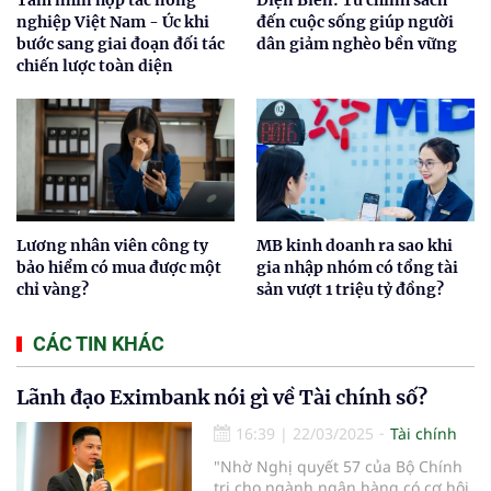
Tầm nhìn hợp tác nông
Điện Biên: Từ chính sách
nghiệp Việt Nam - Úc khi
đến cuộc sống giúp người
bước sang giai đoạn đối tác
dân giảm nghèo bền vững
chiến lược toàn diện
Lương nhân viên công ty
MB kinh doanh ra sao khi
bảo hiểm có mua được một
gia nhập nhóm có tổng tài
chỉ vàng?
sản vượt 1 triệu tỷ đồng?
CÁC TIN KHÁC
Lãnh đạo Eximbank nói gì về Tài chính số?
16:39
|
22/03/2025
Tài chính
"Nhờ Nghị quyết 57 của Bộ Chính
trị cho ngành ngân hàng có cơ hội.