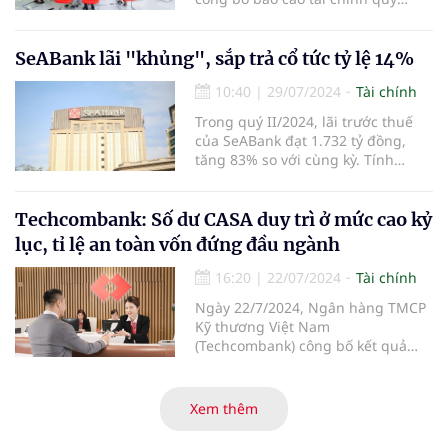
II/2024 với lợi nhuận trước thuế
bán niên lên đến 8.165 tỷ đồng,
tăng 48,9% so với cùng kỳ. Các chỉ
SeABank lãi "khủng", sắp trả cổ tức tỷ lệ 14%
tiêu hiệu quả và an toàn hoạt động
10:40
|
29/07/2024
Tài chính
tiếp tục được nâng cao, khẳng
định hướng đi đúng của chiến
Trong quý II/2024, lãi trước thuế
lược phát triển bền vững.
của SeABank đạt 1.732 tỷ đồng,
tăng 83% so với cùng kỳ. Tính
chung 6 tháng đầu năm, SeABank
lãi trước thuế 3.238 tỷ đồng, tăng
61%. Ngoài ra, ngân hàng này
Techcombank: Số dư CASA duy trì ở mức cao kỷ
cũng chuẩn bị trả cổ tức cho cổ
lục, tỉ lệ an toàn vốn đứng đầu ngành
đông tỷ lệ gần 14%.
16:20
|
22/07/2024
Tài chính
Ngày 22/7/2024, Ngân hàng TMCP
Kỹ thương Việt Nam
(Techcombank) công bố kết quả
kinh doanh 6 tháng đầu năm 2024,
với kết quả ấn tượng ở những
hạng mục kinh doanh cốt lõi, với
Xem thêm
tổng thu nhập hoạt động và lợi
nhuận trước thuế tiếp tục tăng