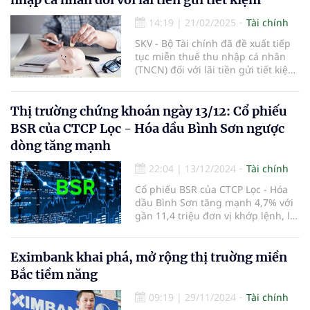
14:19
|
21/02/2025
Tài chính
SKV - Bộ Tài chính đã đề xuất tiếp
tục miễn thuế thu nhập cá nhân
(TNCN) đối với lãi tiền gửi tiết kiệm,
nhằm duy trì chính sách khuyến
khích người dân gửi tiết kiệm và hỗ
trợ nguồn vốn cho nền kinh tế.
Thị trường chứng khoán ngày 13/12: Cổ phiếu
BSR của CTCP Lọc - Hóa dầu Bình Sơn ngược
dòng tăng mạnh
22:04
|
13/12/2024
Tài chính
Cổ phiếu BSR của CTCP Lọc - Hóa
dầu Bình Sơn tăng mạnh 4,7% với
gần 11,4 triệu đơn vị khớp lệnh, là
điểm sáng của phiên.
Eximbank khai phá, mở rộng thị truờng miền
Bắc tiềm năng
09:19
|
29/11/2024
Tài chính