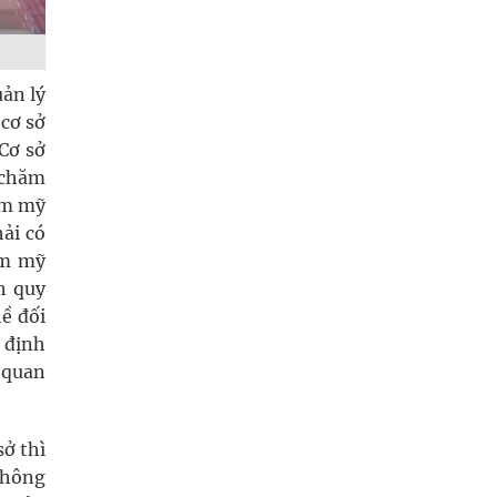
uản lý
 cơ sở
Cơ sở
 chăm
ẩm mỹ
ải có
ẩm mỹ
h quy
ề đối
 định
 quan
sở thì
 không