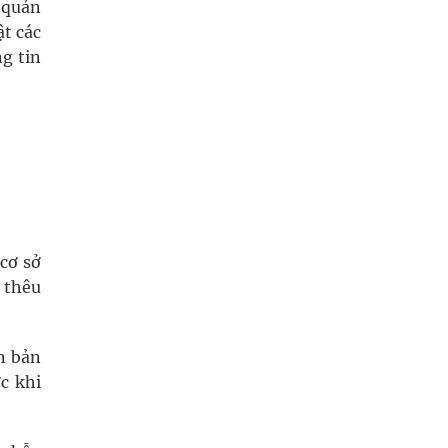
 quản
ật các
g tin
cơ sở
 thêu
n bản
c khi