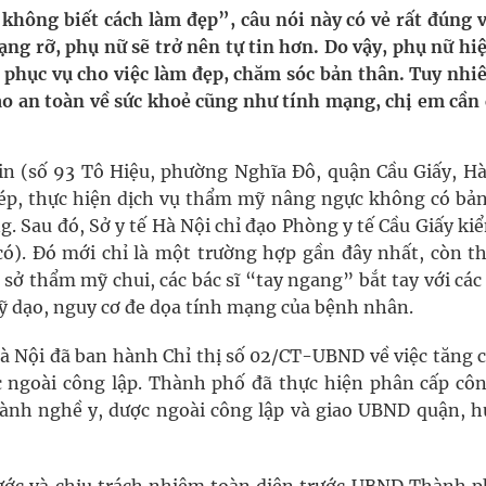
NMLD Dung Quất
không biết cách làm đẹp”, câu nói này có vẻ rất đúng v
ạng rỡ, phụ nữ sẽ trở nên tự tin hơn. Do vậy, phụ nữ hi
ịnh kỳ, khám sàng lọc miễn phí
ể phục vụ cho việc làm đẹp, chăm sóc bản thân. Tuy nhiê
o an toàn về sức khoẻ cũng như tính mạng, chị em cần 
ầm
i sầu riêng 2026
n (số 93 Tô Hiệu, phường Nghĩa Đô, quận Cầu Giấy, Hà
hép, thực hiện dịch vụ thẩm mỹ nâng ngực không có bản
g. Sau đó, Sở y tế Hà Nội chỉ đạo Phòng y tế Cầu Giấy ki
ó). Đó mới chỉ là một trường hợp gần đây nhất, còn th
ơ sở thẩm mỹ chui, các bác sĩ “tay ngang” bắt tay với các
 dạo, nguy cơ đe dọa tính mạng của bệnh nhân.
Nội đã ban hành Chỉ thị số 02/CT-UBND về việc tăng 
 ngoài công lập. Thành phố đã thực hiện phân cấp côn
hành nghề y, dược ngoài công lập và giao UBND quận, h