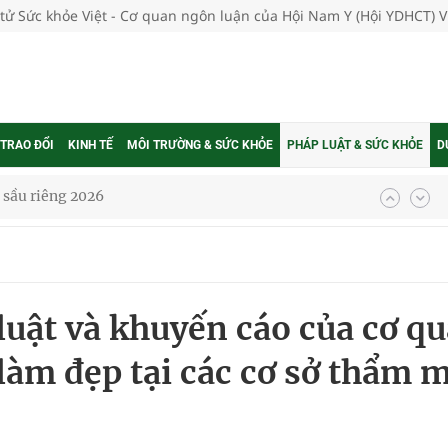
 tử Sức khỏe Việt - Cơ quan ngôn luận của Hội Nam Y (Hội YDHCT) 
 TRAO ĐỔI
KINH TẾ
MÔI TRƯỜNG & SỨC KHỎE
PHÁP LUẬT & SỨC KHỎE
D
nh vực cấp cứu, điều trị đột quỵ
 lại khai thác vào ngày 19/8
g ương cơ sở 2 đón hơn 500 lượt khám
luật và khuyến cáo của cơ q
ông rải rác.
làm đẹp tại các cơ sở thẩm 
t triển nguồn nhân lực thời kỳ mới
 Slimaura Care x3 trên 2 sàn thương mại điện tử