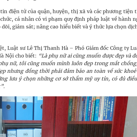
tin điện tử của quận, huyện, thị xã và các phương tiện 
ổ chức, cá nhân có vi phạm quy định pháp luật về hành 
dõi, giám sát; nâng cao hiểu biết và ý thức lựa chọn dịc
iệt, Luật sư Lê Thị Thanh Hà – Phó Giám đốc Công ty Lu
à Nội cho biết:
“Là phụ nữ ai cũng muốn được đẹp và đ
 phụ nữ, tôi cũng muốn mình luôn đẹp trong mắt chồng,
 đẹp nhưng đồng thời phải đảm bảo an toàn về sức khoẻ
ng lưu ý chọn những cơ sở thẩm mỹ uy tín, có đủ điều
”.