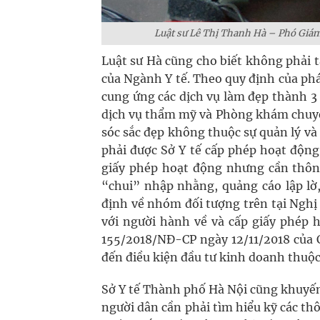
Luật sư Lê Thị Thanh Hà – Phó Giám
Luật sư Hà cũng cho biết không phải t
của Ngành Y tế. Theo quy định của pháp
cung ứng các dịch vụ làm đẹp thành 3
dịch vụ thẩm mỹ và Phòng khám chuyê
sóc sắc đẹp không thuộc sự quản lý 
phải được Sở Y tế cấp phép hoạt động
giấy phép hoạt động nhưng cần thông
“chui” nhập nhằng, quảng cáo lập lờ,
định về nhóm đối tượng trên tại Ngh
với người hành về và cấp giấy phép 
155/2018/NĐ-CP ngày 12/11/2018 của C
đến điều kiện đầu tư kinh doanh thuộc
Sở Y tế Thành phố Hà Nội cũng khuyến c
người dân cần phải tìm hiểu kỹ các th