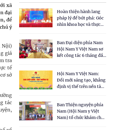
ới xã
Hoàn thiện hành lang
ện đại
pháp lý để bứt phá: Góc
n, để
nhìn khoa học và thực
chú ý
tiễn tại Tọa đàm " Đề
xuất một số nội dung
Ban Đại diện phía Nam
cho Luật Y dược cổ
 Nội)
Hội Nam Y Việt Nam sơ
truyền Việt Nam"
g giá
kết công tác 6 tháng đầu
ểm tra
năm 2026
ực tế
Hội Nam Y Việt Nam:
 cơ sở
Đổi mới sáng tạo, khẳng
định vị thế trên nền tảng
y học cổ truyền và khoa
cường
học hiện đại
g tác
Ban Thiện nguyện phía
uyện,
Nam (Hội Nam y Việt
Nam) tổ chức khám chữa
bệnh y học cổ truyền và