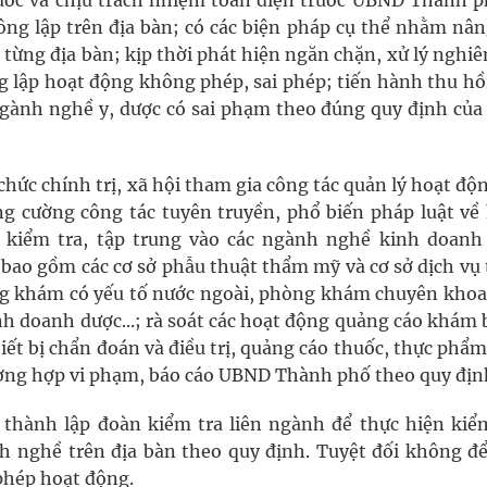
ước và chịu trách nhiệm toàn diện trước UBND Thành p
ng lập trên địa bàn; có các biện pháp cụ thể nhằm nân
ù từng địa bàn; kịp thời phát hiện ngăn chặn, xử lý nghi
ng lập hoạt động không phép, sai phép; tiến hành thu hồ
ành nghề y, dược có sai phạm theo đúng quy định của
chức chính trị, xã hội tham gia công tác quản lý hoạt độ
ng cường công tác tuyên truyền, phổ biến pháp luật về
, kiểm tra, tập trung vào các ngành nghề kinh doanh
bao gồm các cơ sở phẫu thuật thẩm mỹ và cơ sở dịch vụ
hòng khám có yếu tố nước ngoài, phòng khám chuyên khoa
h doanh dược...; rà soát các hoạt động quảng cáo khám 
thiết bị chẩn đoán và điều trị, quảng cáo thuốc, thực phẩ
ường hợp vi phạm, báo cáo UBND Thành phố theo quy địn
 thành lập đoàn kiểm tra liên ngành để thực hiện kiểm
h nghề trên địa bàn theo quy định. Tuyệt đối không để
phép hoạt động.