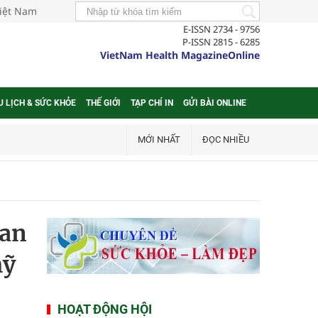
Việt Nam
E-ISSN 2734 - 9756
P-ISSN 2815 - 6285
VietNam Health MagazineOnline
U LỊCH & SỨC KHỎE
THẾ GIỚI
TẠP CHÍ IN
GỬI BÀI ONLINE
MỚI NHẤT
ĐỌC NHIỀU
uan
mỹ
HOẠT ĐỘNG HỘI