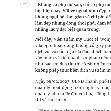
BSR tăng 12,5% năng lực tồn chứa dầu thô tại 
“Không có phụ nữ xấu, chỉ có phụ nữ 
hội hiện nay. Với vẻ ngoài xinh đẹp, r
Gần 30% dân số cả nước đã được khám sức khỏe đ
không ngại bỏ thời gian và chi phí đ
làm đẹp nhưng đồng thời phải đảm bả
Ung thư thận: Nguy hiểm vì tiến triển quá âm th
những lưu ý đặc biệt quan trọng.
Nhiều chuỗi hoạt động lớn được diễn ra tại Lễ hộ
Mới đây, Viện thẩm mỹ Quốc tế Wonji
vừa bị tố hoạt động không có giấy p
dịch vụ, có dấu hiệu lừa đảo khách hàn
xác minh và tiến hành xử phạt (nếu c
như báo chí đưa tin thì có rất nhiều c
không phép thực hiện dịch vụ thẩm mỹ
Ngày 08/02/2023, UBND Thành phố Hà 
quản lý hoạt động hành nghề y, dược
quản lý nhà nước đối với hoạt động 
thị xã thực hiện: