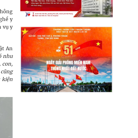
thông
nghề y
h vụ y
ật An
ó nhu
 con,
 cũng
 kiện