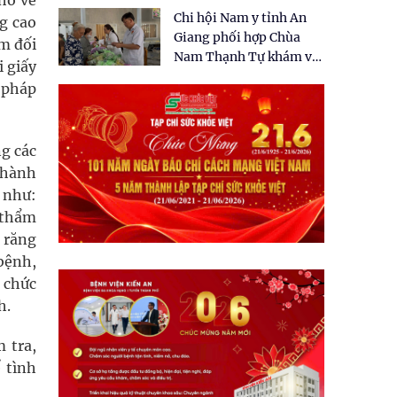
hố về
tặng quà cho 150 người
Chi hội Nam y tỉnh An
dân tại xã Tân Tập
g cao
Giang phối hợp Chùa
êm đối
Nam Thạnh Tự khám và
i giấy
cấp thuốc miễn phí cho
 pháp
nhân dân
ng các
 hành
 như:
 thẩm
 răng
bệnh,
m chức
h.
 tra,
 tình