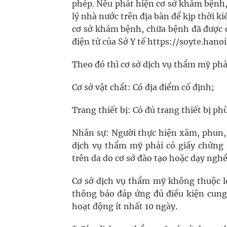
phép. Nếu phát hiện cơ sở khám bệnh
lý nhà nước trên địa bàn để kịp thời k
cơ sở khám bệnh, chữa bệnh đã được c
điện tử của Sở Y tế https://soyte.hano
Theo đó thì cơ sở dịch vụ thẩm mỹ phả
Cơ sở vật chất: Có địa điểm cố định;
Trang thiết bị: Có đủ trang thiết bị p
Nhân sự: Người thực hiện xăm, phun, 
dịch vụ thẩm mỹ phải có giấy chứng 
trên da do cơ sở đào tạo hoặc dạy ngh
Cơ sở dịch vụ thẩm mỹ không thuộc l
thông báo đáp ứng đủ điều kiện cung 
hoạt động ít nhất 10 ngày.