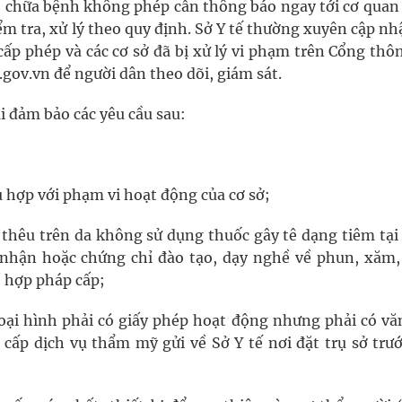
, chữa bệnh không phép cần thông báo ngay tới cơ quan
iểm tra, xử lý theo quy định. Sở Y tế thường xuyên cập nh
ấp phép và các cơ sở đã bị xử lý vi phạm trên Cổng thôn
i.gov.vn để người dân theo dõi, giám sát.
i đảm bảo các yêu cầu sau:
hù hợp với phạm vi hoạt động của cơ sở;
thêu trên da không sử dụng thuốc gây tê dạng tiêm tại 
nhận hoặc chứng chỉ đào tạo, dạy nghề về phun, xăm,
ề hợp pháp cấp;
oại hình phải có giấy phép hoạt động nhưng phải có vă
cấp dịch vụ thẩm mỹ gửi về Sở Y tế nơi đặt trụ sở trướ