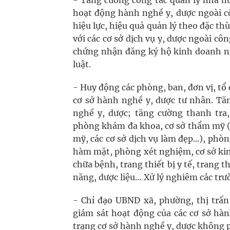
- Tăng cường công tác quản lý nhà n
hoạt động hành nghề y, dược ngoài cô
hiệu lực, hiệu quả quản lý theo đặc th
với các cơ sở dịch vụ y, dược ngoài cô
chứng nhận đăng ký hộ kinh doanh ng
luật.
- Huy động các phòng, ban, đơn vị, tổ 
cơ sở hành nghề y, dược tư nhân. Tă
nghề y, dược; tăng cường thanh tra
phòng khám đa khoa, cơ sở thẩm mỹ (
mỹ, các cơ sở dịch vụ làm đẹp...), p
hàm mặt, phòng xét nghiệm, cơ sở kin
chữa bệnh, trang thiết bị y tế, trang 
năng, dược liệu… Xử lý nghiêm các tr
- Chỉ đạo UBND xã, phường, thị trấn
giám sát hoạt động của các cơ sở hàn
trạng cơ sở hành nghề y, dược không 