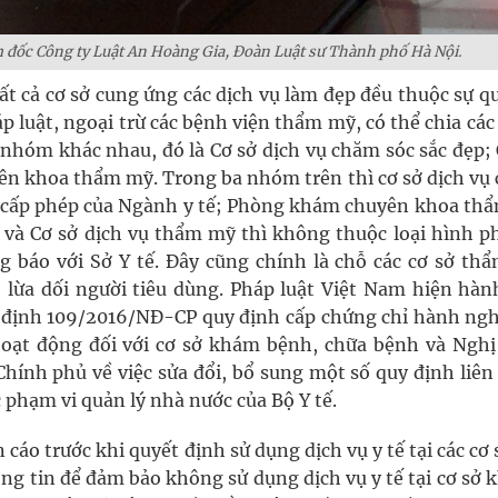
 đốc Công ty Luật An Hoàng Gia, Đoàn Luật sư Thành phố Hà Nội.
ất cả cơ sở cung ứng các dịch vụ làm đẹp đều thuộc sự q
 luật, ngoại trừ các bệnh viện thẩm mỹ, có thể chia các
 nhóm khác nhau, đó là Cơ sở dịch vụ chăm sóc sắc đẹp; 
n khoa thẩm mỹ. Trong ba nhóm trên thì cơ sở dịch vụ
và cấp phép của Ngành y tế; Phòng khám chuyên khoa th
 và Cơ sở dịch vụ thẩm mỹ thì không thuộc loại hình ph
 báo với Sở Y tế. Đây cũng chính là chỗ các cơ sở th
 lừa dối người tiêu dùng. Pháp luật Việt Nam hiện hàn
ị định 109/2016/NĐ-CP quy định cấp chứng chỉ hành ngh
hoạt động đối với cơ sở khám bệnh, chữa bệnh và Nghị
hính phủ về việc sửa đổi, bổ sung một số quy định liên
 phạm vi quản lý nhà nước của Bộ Y tế.
áo trước khi quyết định sử dụng dịch vụ y tế tại các cơ 
ông tin để đảm bảo không sử dụng dịch vụ y tế tại cơ sở